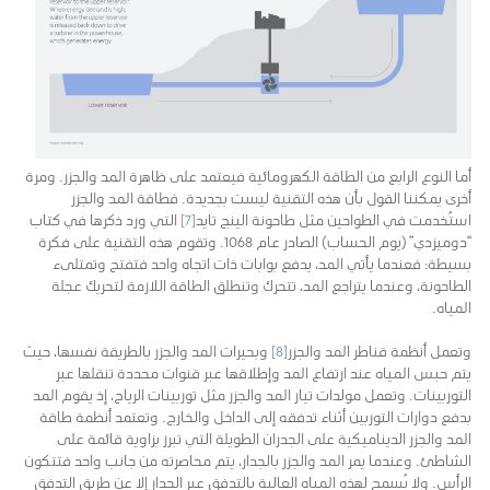
أما النوع الرابع من الطاقة الكهرومائية فيعتمد على ظاهرة المد والجزر. ومرة
أخرى يمكننا القول بأن هذه التقنية ليست بجديدة. فطاقة المد والجزر
استُخدمت في الطواحين مثل طاحونة الينج تايد
[7]
التي ورد ذكرها في كتاب
“دوميزدي” (يوم الحساب) الصادر عام 1068. وتقوم هذه التقنية على فكرة
بسيطة: فعندما يأتي المد، يدفع بوابات ذات اتجاه واحد فتفتح وتمتلىء
الطاحونة، وعندما يتراجع المد، تتحرك وتنطلق الطاقة اللازمة لتحريك عجلة
المياه.
وتعمل أنظمة قناطر المد والجزر
[8]
وبحيرات المد والجزر بالطريقة نفسها، حيث
يتم حبس المياه عند ارتفاع المد وإطلاقها عبر قنوات محددة تنقلها عبر
التوربينات. وتعمل مولدات تيار المد والجزر مثل توربينات الرياح، إذ يقوم المد
بدفع دوارات التوربين أثناء تدفقه إلى الداخل والخارج. وتعتمد أنظمة طاقة
المد والجزر الديناميكية على الجدران الطويلة التي تبرز بزاوية قائمة على
الشاطئ. وعندما يمر المد والجزر بالجدار، يتم محاصرته من جانب واحد فتتكون
الرأس. ولا يُسمح لهذه المياه العالية بالتدفق عبر الجدار إلا عن طريق التدفق