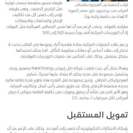
طريقة تصنيع متقدمة تسمى قولبة
لولب أرشميدس الهيدروديناميكي
نقل الراتينج الخفيف. وهي طريقة
المركب من بيرشيرون باور. مصدر الصورة
تؤدي إلى خفض كل من تكاليف
© إهداء من جامعة ولاية يوتا
الإنتاج والمخلفات والانبعاثات
مقارنة بالفولاذ. وعلى الرغم من أن لها نفس الخصائص الهيكلية مثل الفولاذ،
إلا أن التوربينات المركبة أخف وزناً بنسبة 25٪ إلى 30٪.
و يتم طلاء الشفرات المركبة بمادة هلامية أثناء وجودها في القالب بحيث لا
تحتاج إلى طلاء أساس أو دهانات مقاومة للتآكل. كما يمكن استبدالها
بشكل منفصل، وذلك على العكس من شفرات التوربينات الفولاذية.
وهناك مثال آخر، حيث قامت شركة ناتل إنيرجي Natel Energy بتصميم وبناء
وتشغيل مجموعة نقل قدرة يمكن الاعتماد عليها لمحرك شنايدر
الهيدروليكي الخطي. وتتيح مجموعة نقل القدرة هذه تطوير قدرة طاقة مائية
جديدة منخفضة الارتفاع وذلك عن طريق خفض رأس المال وتكاليف الصيانة،
وهو الأمر الذي من شأنه أن يحقق وفورات في تكلفة الطاقة بحوالي 2 دولار
أمريكي لكل ميجاوات / ساعة.
[21]
تمويل المستقبل
بإمكان الابتكارات التكنولوجية أن تذهب إلى أبعد حد. ولكن على الرغم من أن