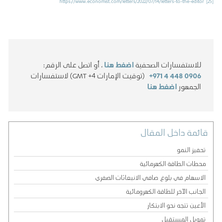
https://www.economist.com/letters/2022/07/14/letters-to-the-editor
[25]
للاستفسارات الصحفية
اضغط هنا
، أو اتصل على الرقم:
+971 4 448 0906
(توقيت الإمارات GMT +4) لاستفسارات
الجمهور
اضغط هنا
قائمة داخل المقال
تحفيز النمو
محطات الطاقة الكهرمائية
الاسهام في بلوغ صافي الانبعاثات الصفري
الجانب الآخر للطاقة الكهرومائية
الأعين تتجه نحو الابتكار
تمويل المستقبل