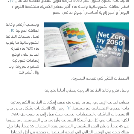
تعتبر الطاقة الكهرومائية واحدة من “أكبر مصادر الكهرباء منخفضة الكربون
اليوم” و “حجر زاوية أساسي” لبلوغ صافي الصفر.
وبحسب أرقام وكالة
الطاقة الدولية
[10]
،
تمثل محطات الطاقة
الكهرومائية ما يقرب
من 30٪ من قدرة
العالم على توفير
إمدادات كهربائية
تتمتع بالمرونة، ولا
يزال أمام تلك
المحطات الكثير كي تقدمه للبشرية.
ولعل تقرير وكالة الطاقة الدولية يعطي أنباءاً متباينة.
فعلى الجانب الإيجابي، يعد ما يقرب من نصف إمكانات الطاقة الكهرومائية
ذات الجدوى الاقتصادية غير مستغل
[11]
. وتبرز تلك الامكانات بشكل خاص في
الاقتصادات الناشئة والاقتصادات النامية، حيث تصل إلى ما يقرب من 60٪.
لكن المحطات في كل من أمريكا الشمالية وأوروبا، في المتوسط، يزيد عمرها
عن 45 عاماً. ويبلغ العمر التشغيلي المتوقع لهذه المحطات 55 عاماً، ولذا فإن
هناك حاجة في الوقت الحالي إلى إقامة استثمارات ضخمة من أجل الحفاظ