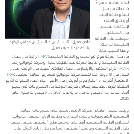
لهذه القضية. فسواءً
كان ذلك من خلال
تسخير طاقة المياه
أو إطلاق العنان
لإمكانات الشمس،
فإن المستقبل
سيعتمد على الطاقة
فادي جميل، نائب الرئيس ونائب رئيس مجلس الإدارة
المتجددة بلا شك.
بشركة عبد اللطيف جميل
ولهذا السبب، فإننا
من خلال شركة فوتواتيو لمشاريع الطاقة المتجددة
FRV
، الرائدة في مجال
الطاقة المتجددة والتابعة لشركة عبد اللطيف جميل وشركة فوتواتيو إكس
FRV-X
الذراع المختص بالابتكار في مجال الطاقة، أصبحنا في الوقت الحالي
نعمل في 18 دولة. كما تخطط شركة فوتواتيو لمشاريع الطاقة المتجددة
FRV
لاستثمار أكثر من 1.5 مليار دولار أمريكي في الأصول على مدى السنوات الأربع
المقبلة لغرض مضاعفة إجمالي قدرتها المركبة من المشروعات في جميع
أنحاء العالم، من 2 جيجاوات في بداية عام 2021 إلى 5 جيجاوات بحلول عام
2025.
وبينما سيظل اهتمام الشركة الرئيس منصباً على مشروعات الطاقة
الشمسية الكهروضوئية وتخزين البطاريات وطاقة الرياح، ستعمل فوتواتيو
لمشاريع الطاقة الشمسية أيضاً على توسيع نطاق أنشطتها لتشمل جميع
حلول الطاقة النظيفة وتوسيع أنشطتها رأسياً من خلال زيادة التركيز على
العملاء النهائيين.