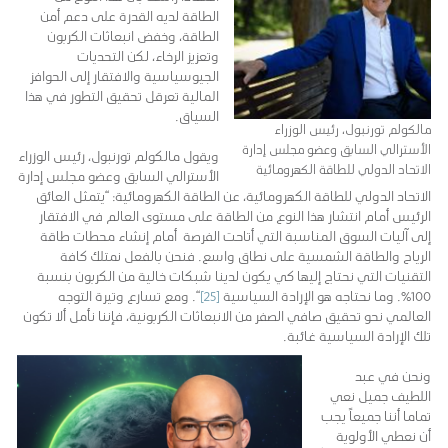
الطاقة لديه القدرة على دعم أمن
الطاقة، وخفض انبعاثات الكربون
وتعزيز الرخاء، لكن التحديات
الجيوسياسية والافتقار إلى الحوافز
المالية تعرقل تحقيق التطور في هذا
السياق.
مالكولم تورنبول، رئيس الوزراء
الأسترالي السابق وعضو مجلس إدارة
ويقول مالكولم تورنبول، رئيس الوزراء
الاتحاد الدولي للطاقة الكهرومائية
الأسترالي السابق وعضو مجلس إدارة
الاتحاد الدولي للطاقة الكهرومائية، عن الطاقة الكهرومائية: “يتمثل العائق
الرئيس أمام انتشار هذا النوع من الطاقة على مستوى العالم في الافتقار
إلى آليات السوق المناسبة التي أتاحت الفرصة أمام إنشاء محطات طاقة
الرياح والطاقة الشمسية على نطاق واسع. فنحن بالفعل نمتلك كافة
التقنيات التي نحتاج إليها كي يكون لدينا شبكات خالية من الكربون بنسبة
100٪. وما نحتاجه هو الإرادة السياسية
[25]
“. ومع تسارع وتيرة التوجه
العالمي نحو تحقيق صافي الصفر من الانبعاثات الكربونية، فإننا نأمل ألا تكون
تلك الإرادة السياسية غائبة.
ونحن في عبد
اللطيف جميل نعي
تماما أننا جميعاً يجب
أن نعطي الأولوية