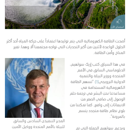
استماع الآن
أضحت الطاقة الكهرومائية التي يتم توليدها اعتماداً على حركة المياه أحد أكثر
الحلول الواعدة لأثنين من أكبر التحديات التي تواجه مجتمعنا ألا وهما: تغير
المناخ وأمن الطاقة.
في هذا السياق كتب إريك سولهيم،
الدبلوماسي السابق في الأمم
المتحدة ووزير البيئة والتنمية
الدولية النرويجي
[1]
: “تسهم الطاقة
الكهرومائية المستدامة في
مساعدتنا نحن البشر في ترجمة حلم
الوصول إلى صافي الصفر من
الانبعاثات إلى واقع. كما تمكننا من
بلوغ نظام طاقة متجدد يتسم
بالمرونة”.
المدير التنفيذي السادس والسابق
للبيئة بالأمم المتحدة ووكيل الأمين
ويدعم سولهيم الحملة التي تم