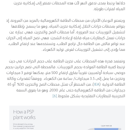
خلالها يرتبط بمدى تدفق النهر لأن هذه المحطات تفتقر إلى إمكانية تخزين
المياه لفترات طويلة.
ويتمتع النوعان الآخران من محطات الطاقة الكهرومائية بالمزيد من المرونة، إذ
يتوافر بمحطات خزانات التلال إمكانية تخزين المياه، وهو ما يسمح بإطلاقها
لتشغيل التوربينات عند الضرورة. أما محطات الضخ والتخزين، فهي عبارة عن
خزانات تعمل كبطاريات مياه قابلة لإعادة الشحن: فهي تضخ المياه إلى الخزان
عند توافر فائض من الطاقة حال تراجع الطلب، وتستخدمها عند ارتفاع الطلب،
مما يؤدي إلى تشغيل التوربينات لغرض توليد الكهرباء.
وتعتمد قدرة هذه المحطات على تخزين الطاقة على حجم الخزانات؛ في حين
ترتبط كمية الطاقة المولدة بحجم التوربينات. فالمحطة التي تضم خزانين بحجم
حوضي سباحة أولمبيين تقريباً بفارق ارتفاع 500 متر، يمكنها توفير 3 ميجاوات
وتخزين ما يصل إلى 3.5 ميجاوات/ ساعة من الكهرباء. ووفقاً لتقديرات وكالة
الطاقة الدولية (
IEA
)، من المنتظر أن تمثل محطات الضخ والتخزين 30٪ أو 65
جيجاوات من الطاقة الكهرومائية حتى عام 2030، وهو ما يفوق السعة
التخزينية للبطاريات التقليدية بشكل ملحوظ.
[6]