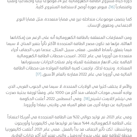
دورة حياة مشروع الطاقة الكهرومائية عبر 24 موضوعاً بيئياً واجتماعياً وتقنياً
واقتصادياً
[16]
، فيوفر صورة أوضح لاستدامة المشروع كليةً.
كما يتضمن موضوعات متداخلة تبرز في قضايا متعددة، مثل قضايا النوع
الاجتماعي وحقوق الإنسان.
ومن المفارقات المتعلقة بالطاقة الكهرومائية أنه على الرغم من إمكاناتها
الهائلة، فإنها قد تكون مصدر الطاقة المتجددة الأكثر تأثراً بتغير المناخ، لا سيما
فيما يتعلق بأنماط الطقس. فعلى سبيل المثال، عندما ضرب الجفاف أجزاء
متعددة من أوروبا في عام 2022 ، اصبحت محطات الطاقة الكهرومائية
القائمة على الانهار متعطشة للمياه ولم تمتلئ الخزانات بمستوياتها
المعتادة. ونتيجة لذلك، تراجعت كمية الطاقة المولدة من محطات الطاقة
المائية في أوروبا في عام 2022 مقارنة بالعام الأسبق.
[17]
والأمر لا يختلف كثيرا في الولايات المتحدة، لا سيما في الجنوب الغربي، الذي
يواجه أقسى موجات الجفاف منذ أكثر من 1000 عام، وفقًا لورقة بحثية صدرت
في
نيتشر كلايمت تشينج
[18]
. وفي أغسطس 2022، أعلنت الحكومة
الفيدرالية عن جولة أخرى من قطع المياه في ولايتي نيفادا وأريزونا.
وفي عام 2021، تم توليد حوالي 32٪ من الطاقة المتجددة في أمريكا اعتماداً
على الطاقة الكهرومائية، 44٪ منها تم توليدها في كاليفورنيا وأوريجون
وواشنطن. لكن تأثير الجفاف قد بدأ بالفعل. ففي عام 2021، أغلقت كاليفورنيا
محطة للطاقة تقع على بحيرة أوروفيل، والتي تعتبر أحد أكبر خزانات الولاية،