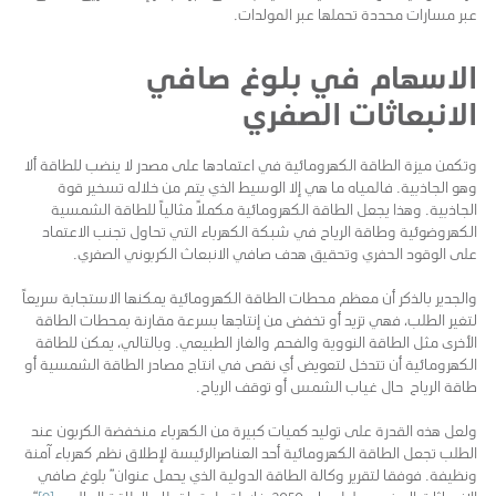
عبر مسارات محددة تحملها عبر المولدات.
الاسهام في بلوغ صافي
الانبعاثات الصفري
وتكمن ميزة الطاقة الكهرومائية في اعتمادها على مصدر لا ينضب للطاقة ألا
وهو الجاذبية. فالمياه ما هي إلا الوسيط الذي يتم من خلاله تسخير قوة
الجاذبية. وهذا يجعل الطاقة الكهرومائية مكملاً مثالياً للطاقة الشمسية
الكهروضوئية وطاقة الرياح في شبكة الكهرباء التي تحاول تجنب الاعتماد
على الوقود الحفري وتحقيق هدف صافي الانبعاث الكربوني الصفري.
والجدير بالذكر أن معظم محطات الطاقة الكهرومائية يمكنها الاستجابة سريعاً
لتغير الطلب، فهي تزيد أو تخفض من إنتاجها بسرعة مقارنة بمحطات الطاقة
الأخرى مثل الطاقة النووية والفحم والغاز الطبيعي. وبالتالي، يمكن للطاقة
الكهرومائية أن تتدخل لتعويض أي نقص في انتاج مصادر الطاقة الشمسية أو
طاقة الرياح حال غياب الشمس أو توقف الرياح.
ولعل هذه القدرة على توليد كميات كبيرة من الكهرباء منخفضة الكربون عند
الطلب تجعل الطاقة الكهرومائية أحد العناصرالرئيسة لإطلاق نظم كهرباء آمنة
ونظيفة. فوفقا لتقرير وكالة الطاقة الدولية الذي يحمل عنوان” بلوغ صافي
الانبعاثات الصفري بحلول عام 2050: خارطة طريق لقطاع الطاقة العالمي
[9]
“،