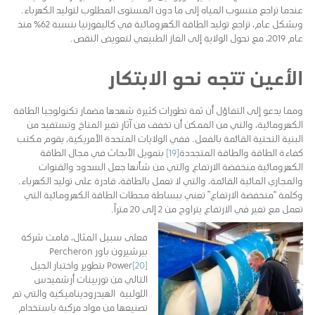
عندما تراجع منسوب المياه إلى ما دون المستوى المطلوب لتوليد الكهرباء.
وبشكل عام، تراجع توليد الطاقة الكهرومائية في كاليفورنيا بنسبة 62٪ منذ
عام 2019، مع تحول الولاية إلى الغاز الطبيعي لتعويض النقص.
الأعين تتجه نحو الابتكار
ومما يدعو إلى التفاؤل أن ثمة تطورات كثيرة شهدها مضمار تكنولوجيا الطاقة
الكهرومائية، والتي من الممكن أن تخفف من آثار تغير المناخ وتستفيد من
البنية التحتية القائمة بالفعل. ففي الولايات المتحدة الأمريكية، يقوم مكتب
كفاءة الطاقة والطاقة المتجددة
[19]
بتمويل الأبحاث في مجال الطاقة
الكهرومائية منخفضة الارتفاع والتي من شأنها جعل السدود والقنوات
والمجاري المائية القائمة، والتي لا تعمل بالطاقة، قادرة على توليد الكهرباء.
وكلمة “منخفضة الارتفاع” تعني ببساطة محطات الطاقة الكهرومائية التي
تعمل مع تغير في الارتفاع يتراوح من 2 إلى 20 متراً.
فعلى سبيل المثال، قامت شركة
بيرشيرون باور Percheron
[20]
Power
بتطوير واختبار الجيل
التالي من توربينات أرشميدس
اللولبية الهيدروديناميكية والتي تم
تصنيعها من مواد مركبة باستخدام