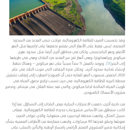
وقد تحمست الصين للطاقة الكهرومائية، فراحت تبني العديد من السدود
الضخمة، ليس فقط على الأنهار التي يقتصر تدفقها على اراضيها مثل النهر
الأصفر ونهر اليانجتسي، ولكن في مناطق أخرى أيضا، مثل سدود نهري
ميكونج وبراهمابوترا، وهي أنهار تمر عبر العديد من البلدان وهي في طريقها
إلى البحر
[13]
. ويوجد بالفعل 11 سداً صينياً على نهر ميكونج – وهناك خطط
لإنشاء ثمانية سدود أخرى. وخلال فترة الجفاف التي ضربت البلاد في عام
2021، انخفض منسوب النهر للغاية حتى أن كمبوديا اضطرت إلى إيقاف تشغيل
محطة كبيرة للطاقة الكهرومائية، في حين تسبب تراجع تدفق المياه في
تلويث المياه المالحة لدلتا ميكونج، والتي تعد سلة الغلال في فيتنام، وتدمير
مخزون الأسماك الكمبودي.
من ناحية أخرى، دفعت الاعتبارات البيئية بعض البلدان إلى التساؤل عما إذا
كانت ستطلق من الأساس مشروعات جديدة للطاقة الكهرومائية. فعلى
سبيل المثال، واجهت محطة ايردنبيرن في منغوليا، والذي تتولى الصين
تمويلها وتبلغ قدرتها 90 ميجاوات، واجهت معارضة من الأطراف المعنية بشأن
إمكانية تدمير المشروع الضخم لأراضي رامسار الرطبة والتأثير بالسلب على