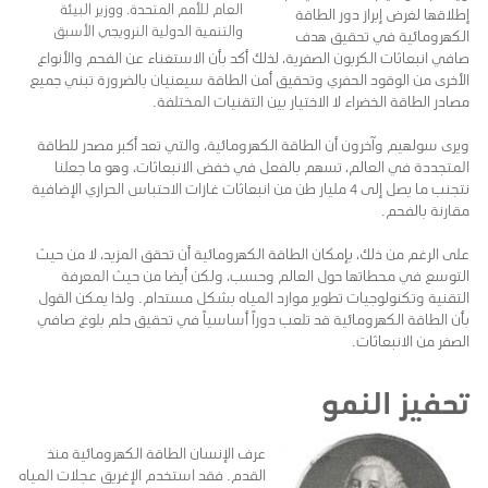
العام للأمم المتحدة. ووزير البيئة
إطلاقها لغرض إبراز دور الطاقة
والتنمية الدولية النرويجي الأسبق
الكهرومائية في تحقيق هدف
صافي انبعاثات الكربون الصفرية، لذلك أكد بأن الاستغناء عن الفحم والأنواع
الأخرى من الوقود الحفري وتحقيق أمن الطاقة سيعنيان بالضرورة تبني جميع
مصادر الطاقة الخضراء لا الاختيار بين التقنيات المختلفة.
ويرى سولهيم وآخرون أن الطاقة الكهرومائية، والتي تعد أكبر مصدر للطاقة
المتجددة في العالم، تسهم بالفعل في خفض الانبعاثات، وهو ما جعلنا
نتجنب ما يصل إلى 4 مليار طن من انبعاثات غازات الاحتباس الحراري الإضافية
مقارنة بالفحم.
على الرغم من ذلك، بإمكان الطاقة الكهرومائية أن تحقق المزيد، لا من حيث
التوسع في محطاتها حول العالم وحسب، ولكن أيضا من حيث المعرفة
التقنية وتكنولوجيات تطوير موارد المياه بشكل مستدام. ولذا يمكن القول
بأن الطاقة الكهرومائية قد تلعب دوراً أساسياً في تحقيق حلم بلوغ صافي
الصفر من الانبعاثات.
تحفيز النمو
عرف الإنسان الطاقة الكهرومائية منذ
القدم. فقد استخدم الإغريق عجلات المياه