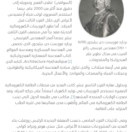
(السواقي) لطحن القمح وتحويله إلى
دقيق منذ أكثر من 2000 عام، بينما
استخدم المصريون لولب مياه أرشميدس
لأغراض الري خلال القرن الثالث قبل
الميلاد. أما تطور التوربينات الكهرومائية
الحديثة فقد بدأ في منتصف القرن الثامن
عشر عندما أصدر المهندس الفرنسي،
برنارد فوريست دي بيليدور (1698
برنارد فورست دي بيليدور، الذي تخصص
– 1761) مهندس فرنسي، زائع
في الهندسة العسكرية وهندسة الموائع
الصيت في مجال تطوير علم
كتاب الهندسة المعمارية الهيدروليكية
الهيدروليكا والمقذوفات.
[2]
Architecture Hydraulique
، كتابه الذي
يقع في أربعة مجلدات، والذي تناول مبادئ الهندسة الميكانيكية والطواحين
وعجلات المياه والمضخات والموانئ والأعمال البحرية.
وبحلول نهاية القرن التاسع عشر، كانت العديد من محطات الطاقة الكهرومائية
الصغيرة تستخدم التوربينات في توليد الكهرباء اعتماداً على حركة المياه، وقد
تصدرت الولايات المتحدة المشهد
[3]
، فكانت في طليعة الدول التي تبنت
الطاقة الكهرومائية في العالم وأظهرت مدى فعاليتها في تلبية الطلب
المتزايد على الطاقة.
وفي ثلاثينات القرن الماضي، دعمت الصفقة الجديدة للرئيس روزفلت بناء
العديد من المشروعات متعددة الأغراض، مثل سدي هوفر وجراند كولي.
وبحلول عام 1940، كانت الطاقة الكهرومائية قد نجحت في توليد 40% من