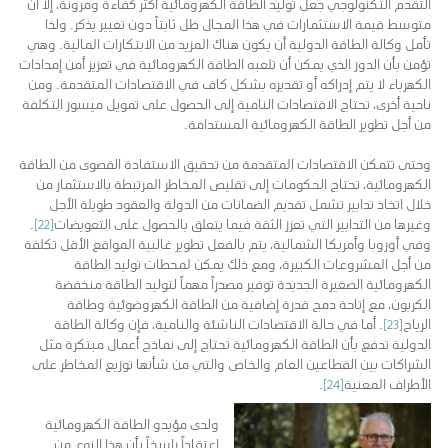
التقدم التكنولوجي جعل توليد الطاقة الكهرومائية أكثر كفاءة ومرونة، إلا أن
متوسط قيمة الاستثمارات في هذا المجال ظل ثابتاً دون تغيير يذكر. ولذا
تأمل وكالة الطاقة الدولية أن يكون هناك المزيد من الابتكارات المالية. وهي
تؤمن بأن الدور الذي يمكن أن تلعبه الطاقة الكهرومائية في تعزيز أمن إمدادات
الكهرباء لا يتم إدراكه أو تقديره بشكل كاف في الاقتصادات المتقدمة. ومن
ناحية أخرى، تحتاج الاقتصادات النامية إلى الحصول على تمويل ميسور التكلفة
من أجل تطوير الطاقة الكهرومائية المستدامة.
وحتى تتمكن الاقتصادات المتقدمة من تحقيق الاستفادة القصوى من الطاقة
الكهرومائية، تحتاج الحكومات إلى تقليص المخاطر المرتبطة بالاستثمار من
خلال اتخاذ تدابير تشمل تقديم الضمانات من الدولة والعقود طويلة الأجل
وغيرها من التدابير التي تعزز الثقة فيما يتعلق بالحصول على التعويضات
[22]
.
وفي أوروبا وأمريكا الشمالية، يتم بالفعل تطوير غالبية المواقع الأقل تكلفة
من أجل المشروعات الكبيرة، ومع ذلك يمكن لمحطات توليد الطاقة
الكهرومائية الصغيرة الجديدة توفير مصدراً مهماً لتوليد الطاقة منخفضة
الكربون، مع إتاحة دمج قدرة إضافية من الطاقة الكهروضوئية وطاقة
الرياح
[23]
. أما في حالة الاقتصادات الناشئة والنامية، فإن وكالة الطاقة
الدولية تدفع بأن الطاقة الكهرومائية تحتاج إلى نماذج أعمال مبتكرة مثل
الشراكات بين القطاعين العام والخاص والتي من شأنها توزيع المخاطر على
الأطراف المعنية
[24]
.
ولدى مؤيدو الطاقة الكهرومائية
اعتقاداً راسخاً بأن هذا النوع من