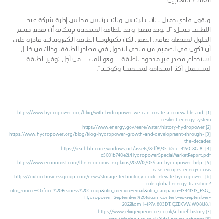
ويقول فادي جميل ، نائب الرئيس ونائب رئيس مجلس إدارة شركة عبد
اللطيف جميل: “لا يوجد مصدر واحد للطاقة المتجددة بإمكانه أن يقدم جميع
الحلول لمعضلة صافي الصفر. لكن تكنولوجيا الطاقة الكهرومائية قادرة على
أن تكون في الصميم من منحى التحول في مصادر الطاقة، وذلك من خلال
استخدام مصدر غير محدود للطاقة – وهو الماء – من أجل توفير الطاقة
لمستقبل أكثر استدامة لمجتمعنا وكوكبنا”.
https://www.hydropower.org/blog/with-hydropower-we-can-create-a-renewable-and-
[1]
resilient-energy-system
https://www.energy.gov/eere/water/history-hydropower
[2]
https://www.hydropower.org/blog/blog-hydropower-growth-and-development-through-
[3]
the-decades
https://iea.blob.core.windows.net/assets/83ff8935-62dd-4150-80a8-
[4]
c5001b740e21/HydropowerSpecialMarketReport.pdf
https://www.economist.com/the-economist-explains/2022/12/05/can-hydropower-help-
[5]
ease-europes-energy-crisis
https://oxfordbusinessgroup.com/news/storage-technology-could-elevate-hydropower-
[6]
role-global-energy-transition?
utm_source=Oxford%20Business%20Group&utm_medium=email&utm_campaign=13441313_ESG_
Hydropower_September%201&utm_content=eu-september-
2022&dm_i=1P7V,803DT,QZEKVW,WQ8U8,1
https://www.elingexperience.co.uk/a-brief-history
[7]
http://tidalpower.co.uk/tidal-power-schemes
[8]