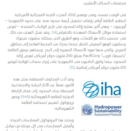
مجتمعات السكان الأصليين.
في الوقت نفسه، وفي نوفمبر 2022، أصدرت اللجنة الفيدرالية الأمريكية
لتنظيم الطاقة أوامر بإيقاف تشغيل أربعة سدود تمتد على حدود كاليفورنيا –
أوريجون – وهي أكبر عملية إزالة للسدود في تاريخ الولايات المتحدة – لغرض
استعادة موائل الأسماك المهددة بالانقراض
[14]
. وقد تمثل الهدف من ذلك
في تحسين حالة نهر كلاماث، وهو الطريق الذي يسلكه سلمون شينوك
وسلمون كوهو المعرض للخطر عندما يتحرك من المحيط الهادئ إلى مناطق
التفريخ، والتي منها تعود الأسماك الصغيرة إلى البحر. ويساهم مرفق الطاقة
“باسيفك كورب” PacifiCorp بمبلغ 200 مليون دولار أمريكي لغرض إزالة
السدود، بينما وافق الناخبون في كاليفورنيا على إجراء سندات للولاية لتوفير
250 مليون دولار أمريكي إضافية.
[15]
وقد أدت المخاوف المتعلقة بمثل هذه
الأمور، فضلاً عن الآثار البيئية والاجتماعية
المرتبطة ببناء السدود، إلى قيام الرابطة
الدولية للطاقة الكهرومائية (
IHA
) بوضع
بروتوكول لتقييم استدامة الطاقة
الكهرومائية.
ويحدد هذا البروتوكول الممارسات الجيدة
وأفضل الممارسات في كل مرحلة من مراحل