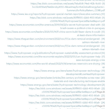
https://iea.blob.core.windows.net/assets/7ebafc81-74ed-412b-9c60-
[9]
5cc32c8396e4/NetZeroby2050-ARoadmapfortheGlobalEnergySector-
SummaryforPolicyMakers_CORR.pdf
https://www.iea.org/reports/hydropower-special-market-report/executive-summary
[10]
https://iea.blob.core.windows.net/assets/83ff8935-62dd-4150-80a8-
[11]
c5001b740e21/HydropowerSpecialMarketReport.pdf
https://www.economist.com/the-americas/2019/08/22/a-secret-hydropower-deal-with-
[12]
brazil-causes-a-political-crisis-in-paraguay
https://www.economist.com/leaders/2020/05/14/if-china-wont-build-fewer-dams-it-could-
[13]
at-least-share-information
https://www.theguardian.com/environment/2022/nov/17/us-dam-removal-endangered-
[14]
salmon-klamath-river
https://www.theguardian.com/environment/2022/nov/17/us-dam-removal-endangered-
[15]
salmon-klamath-river
https://www.hydropower.org/publications/hydropower-sustainability-assessment-protocol
[16]
https://www.economist.com/the-economist-explains/2022/12/05/can-hydropower-help-
[17]
ease-europes-energy-crisis
https://www.economist.com/the-world-ahead/2022/11/18/americas-reservoirs-are-drying-
[18]
up
https://www.energy.gov/eere/water/hydropower-technology-
[19]
development#LowHeadHydropower
https://www.energy.gov/eere/water/articles/21st-century-archimedes-screw-new-
[20]
materials-and-manufacturing-techniques-enable
https://www.energy.gov/eere/water/hydropower-technology-development
[21]
https://iea.blob.core.windows.net/assets/83ff8935-62dd-4150-80a8-
[22]
c5001b740e21/HydropowerSpecialMarketReport.pdf
Page 26
https://iea.blob.core.windows.net/assets/83ff8935-62dd-4150-80a8-
[23]
c5001b740e21/HydropowerSpecialMarketReport.pdf
Page 30
https://iea.blob.core.windows.net/assets/83ff8935-62dd-4150-80a8-
[24]
c5001b740e21/HydropowerSpecialMarketReport.pdf
Page 13