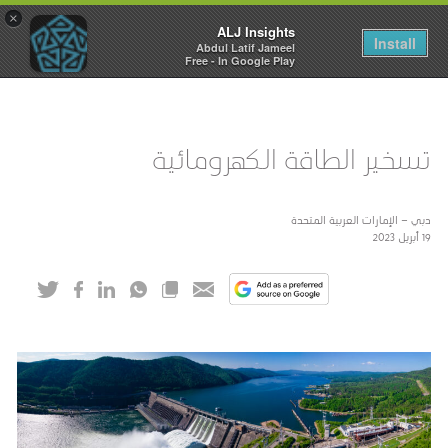
×
ALJ Insights
Toggle
Install
Abdul Latif Jameel
navigation
Free - In Google Play
تسخير الطاقة الكهرومائية
دبي – الإمارات العربية المتحدة
19 أبريل 2023