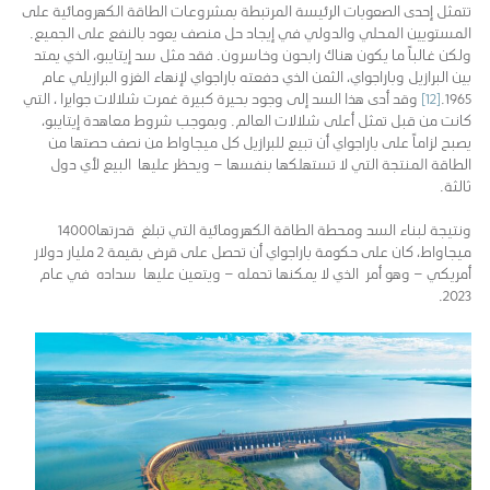
تتمثل إحدى الصعوبات الرئيسة المرتبطة بمشروعات الطاقة الكهرومائية على
المستويين المحلي والدولي في إيجاد حل منصف يعود بالنفع على الجميع.
ولكن غالباً ما يكون هناك رابحون وخاسرون. فقد مثل سد إيتايبو، الذي يمتد
بين البرازيل وباراجواي، الثمن الذي دفعته باراجواي لإنهاء الغزو البرازيلي عام
1965.
[12]
وقد أدى هذا السد إلى وجود بحيرة كبيرة غمرت شلالات جوايرا ، التي
كانت من قبل تمثل أعلى شلالات العالم. وبموجب شروط معاهدة إيتايبو،
يصبح لزاماً على باراجواي أن تبيع للبرازيل كل ميجاواط من نصف حصتها من
الطاقة المنتجة التي لا تستهلكها بنفسها – ويحظر عليها البيع لأي دول
ثالثة.
ونتيجة لبناء السد ومحطة الطاقة الكهرومائية التي تبلغ قدرتها14000
ميجاواط، كان على حكومة باراجواي أن تحصل على قرض بقيمة 2 مليار دولار
أمريكي – وهو أمر الذي لا يمكنها تحمله – ويتعين عليها سداده في عام
2023.