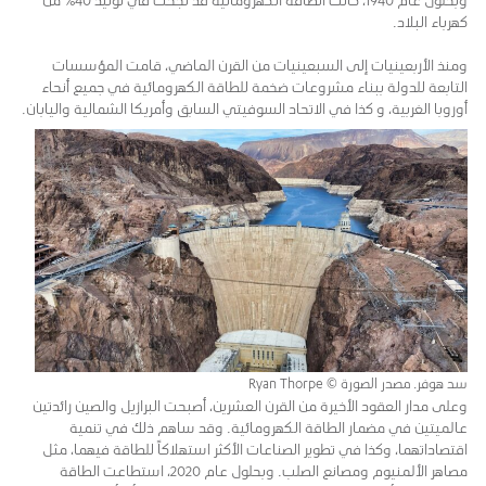
كهرباء البلاد.
ومنذ الأربعينيات إلى السبعينيات من القرن الماضي، قامت المؤسسات
التابعة للدولة ببناء مشروعات ضخمة للطاقة الكهرومائية في جميع أنحاء
أوروبا الغربية، و كذا في الاتحاد السوفيتي السابق وأمريكا الشمالية واليابان.
سد هوفر. مصدر الصورة © Ryan Thorpe
وعلى مدار العقود الأخيرة من القرن العشرين، أصبحت البرازيل والصين رائدتين
عالميتين في مضمار الطاقة الكهرومائية. وقد ساهم ذلك في تنمية
اقتصاداتهما، وكذا في تطوير الصناعات الأكثر استهلاكاً للطاقة فيهما، مثل
مصاهر الألمنيوم ومصانع الصلب. وبحلول عام 2020، استطاعت الطاقة