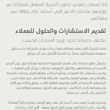
إننا نسعى جاهدين لنكون الشريك المفضل لعملائنا عبر
تزويدهم بخدمات الدعم التي تُساعد على إطالة عمر
معداتهم.
تقديم الاستشارات والحلول للعملاء
تتخطى خدماتنا حدود توريد المنتجات فحسب.
فنحن الشريك الذي يقدّم لعملائهِ معداتٍ ذات جودةٍ عاليةٍ إلى جانب حلولٍ
مصممة خصيصاً لهم، فضلاً عن الخدمة الأفضل في كل مرحلةٍ.
يشتمل نطاق خدماتنا على تقديم المشورة المبدئية لعملائنا حول نوع المنتج
الأنسب لاستخداماتهم، والحلول التمويلية، وخيارات بيع أو تأجير المعدات،
وتدريب مُشغلي تلك المعدات، وتتبُّع البيانات، وقطع الغيار، وخدمات الصيانة
والإصلاح في موقع العميل والمزيد. في إطار هذا الدعم، يتيح مركز تدريب
المشغلين الاستخدام الآمن والموفر للطاقة للآلات، وطرق إطالة عمر الآلة،
واستعمالها بأدنى التكاليف- وجميع هذه الحلول مصممة لإطالة زمن
التشغيل إلى أقصى حدٍ ممكن.
ويحدونا هدفٌ نضعه نصب أعيننا ليل نهار، وهو الإنصات بعناية دائماً لعملائنا
والتعرّف على احتياجاتهم وفتح آفاق الحوار معهم. الأمر الذي يساعدنا