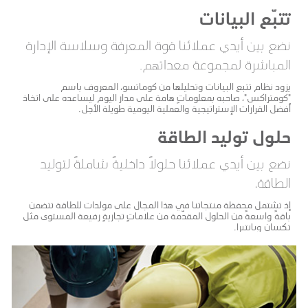
تتبُّع البيانات
نضع بين أيدي عملائنا قوة المعرفة وسلاسة الإدارة
المباشرة لمجموعة معداتهم.
يزود نظام تتبع البيانات وتحليلها من كوماتسو، المعروف باسم
"كومتراكس"، صاحبه بمعلوماتٍ هامة على مدار اليوم ليساعده على اتخاذ
أفضل القرارات الإستراتيجية والعملية اليومية طويلة الأجل.
حلول توليد الطاقة
نضع بين أيدي عملائنا حلولاً داخليةً شاملةً لتوليد
الطاقة،
إذ تشتمل محفظة منتجاتنا في هذا المجال على مولدات للطاقة تتضمن
باقةً واسعةً من الحلول المقدّمة من علاماتٍ تجاريةٍ رفيعة المستوى مثل
تكسان وبانتيرا.