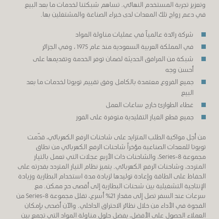
وتعزيز تجربة المستخدم النهائي. تساهم شبكتنا لخدمات ما بعد البيع
في دعم رواج تلك المعدات لدى خبراء الصناعة والمشتغلين بها.
شركة رائدة عالمياً في عمليات مناولة المواد
في المملكة العربية السعودية منذ عام 1975 ، وفي الجزائر
شبكة من المرافق الحديثة لضمان توفر الخدمة وتقديمها على
أحسن وجه
جميع الفروع معتمدة بالكامل وفق تقييم تويوتا لخدمات ما بعد
البيع
غطاء الطوارئ خارج ساعات العمل
جميع قطع الغيار التقليدية متوفرة على الفور
من أجل مواكبة الطلب المتزايد على شاحنات الرفع الكهربائي، قدّمت
تويوتا للمعدات الصناعية مؤخراً شاحنات الرفع الكهربائي من نطاق
مجموعة 8-Series، والشاحنات ذات الأربع عجلات التي تعمل بالتيار
المتردد، وشاحنات الرفع الكهربائي. يتميز نظام التيار المتردد بقدرته على
الحفاظ على الطاقة وإعادة توليدها لزيادة مدة استخدام البطارية وزيادة
الإنتاجية التشغيلية بين شحنات البطارية إلى أقصى حدٍ ممكن. مع
سرعات عند السفر تصل إلى مقدار 21% أسرع، تقلل مجموعة 8-Series من
الفجوة في الأداء من خلال نظائر الاحتراق الداخلي. والآن أضحى بإمكان
العملاء الحصول على الأفضل، بفضل حلول مناولة المواد التي تجمع بين