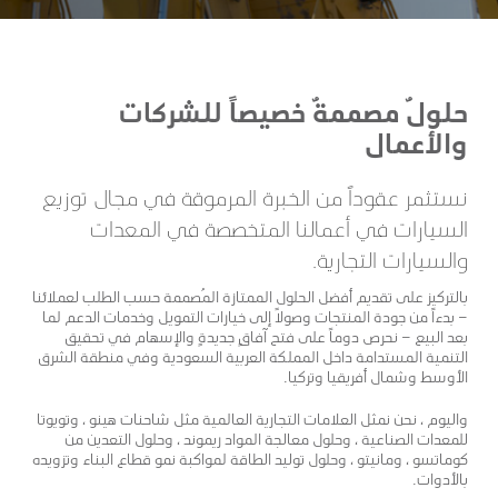
حلولٌ مصممةٌ خصيصاً للشركات
والأعمال
نستثمر عقوداً من الخبرة المرموقة في مجال توزيع
السيارات في أعمالنا المتخصصة في المعدات
والسيارات التجارية.
بالتركيز على تقديم أفضل الحلول الممتازة المُصممة حسب الطلب لعملائنا
– بدءاً من جودة المنتجات وصولاً إلى خيارات التمويل وخدمات الدعم لما
بعد البيع – نحرص دوماً على فتح آفاقٍ جديدةٍ والإسهام في تحقيق
التنمية المستدامة داخل المملكة العربية السعودية وفي منطقة الشرق
الأوسط وشمال أفريقيا وتركيا.
واليوم ، نحن نمثل العلامات التجارية العالمية مثل شاحنات هينو ، وتويوتا
للمعدات الصناعية ، وحلول معالجة المواد ريموند ، وحلول التعدين من
كوماتسو ، ومانيتو ، وحلول توليد الطاقة لمواكبة نمو قطاع البناء وتزويده
بالأدوات.