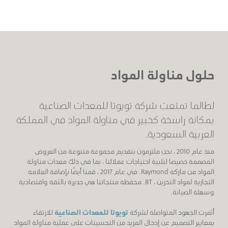
حلول مناولة المواد
لطالما تمتعت شركة تويوتا للمعدات الصناعية
بمكانة راسخة كخبير في مناولة المواد في المملكة
العربية السعودية.
منذ عام 2010 ، نحن ملتزمون بتقديم مجموعة متنوعة من العروض
المصممة خصيصا لتلبية احتياجات عملائنا ، بما في ذلك معدات مناولة
المواد من ماركة Raymond. في عام 2017 ، قمنا أيضًا بإضافة العلامة
التجارية لمواد التخزين ، BT. محفظة منتجاتنا هي جديرة بالثقة واقتصادية
وسهلة الصيانة.
أثمرت الجهود المتواصلة لشركة
تويوتا للمعدات الصناعية
للارتقاء
بمعايير التصميم عن إدخال المزيد من التحسينات على عملية مناولة المواد