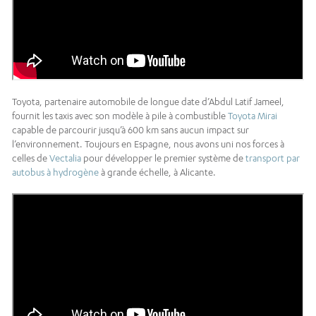
Toyota, partenaire automobile de longue date d’Abdul Latif Jameel,
fournit les taxis avec son modèle à pile à combustible
Toyota Mirai
capable de parcourir jusqu’à 600 km sans aucun impact sur
l’environnement. Toujours en Espagne, nous avons uni nos forces à
celles de
Vectalia
pour développer le premier système de
transport par
autobus à hydrogène
à grande échelle, à Alicante.