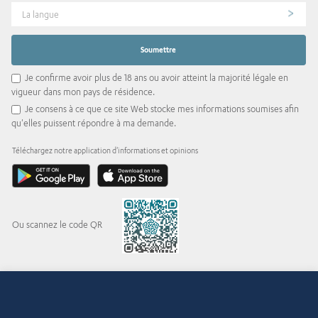
La langue
Je confirme avoir plus de 18 ans ou avoir atteint la majorité légale en
vigueur dans mon pays de résidence.
Je consens à ce que ce site Web stocke mes informations soumises afin
qu'elles puissent répondre à ma demande.
Téléchargez notre application d'informations et opinions
Ou scannez le code QR
© 2015-2026 Abdul Latif Jameel IPR Company Limited. Permission to use this site is
granted strictly subject to the
Terms of Use
. The Abdul Latif Jameel name and the Abdul