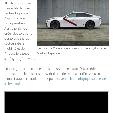
FH :
Nous sommes
très actifs dans les
technologies de
l’hydrogène en
Espagne et en
Australie afin de
créer des solutions
durables dans les
secteurs de la
mobilité et de
Taxi Toyota Mirai à pile à combustible à hydrogène,
l’industrie basées
Madrid, Espagne.
sur l’hydrogène vert.
En Espagne, par exemple, nous nous sommes associés à la Fédération
professionnelle des taxis de Madrid afin de remplacer d’ici 2026 au
moins 1 000 taxis traditionnels par des
véhicules écologiques alimentés
à l’hydrogène
.