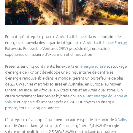
En tant qu’entreprise phare d’
Abdul Latif Jameel
dans le domaine des
énergies renouvelables et partie intégrante d’
Abdul Latif Jameel Energy
,
Fotowatio Renewable Ventures (
FRV
) possède déjà une solide
expérience en matière d’expansion et d’innovation.
Présents sur cinq continents, les experts en
énergie solaire
et stockage
d’énergie de FRV ont développé une cinquantaine de centrales
d’énergie renouvelable dans le monde, gérant un portefeuille de plus
de 2,5 GW sur les marchés solaires en Australie, en Europe, au Moyen-
Orient, en Inde, en Afrique, aux États-Unis et en Amérique latine. On
citera notamment leur projet hybride chilien
alliant énergie éolienne et
solaire
et capable d’alimenter près de 250 000 foyers en énergie
propre, tout au long de l’année.
L’entreprise développe également un autre type de site hybride à
Dalby
,
dans le Queensland (Australie). Ce projet génère 2,4 MW d’énergie
solaire photovoltaïque et 2,5 MW/5 MWh de stockage par batterie