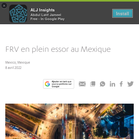
×
ALJ Insights
Toggle
Install
Abdul Latif Jameel
navigation
Free - In Google Play
FRV en plein essor au Mexique
Mexico, Mexique
8 avril 2022