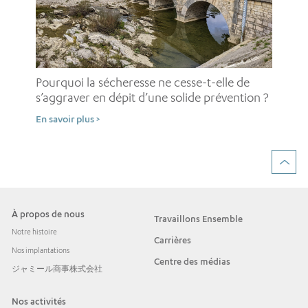
Pou
pe
Pourquoi la sécheresse ne cesse-t-elle de
d’
s’aggraver en dépit d’une solide prévention ?
En 
En savoir plus >
À propos de nous
Travaillons Ensemble
Notre histoire
Carrières
Nos implantations
Centre des médias
ジャミール商事株式会社
Nos activités