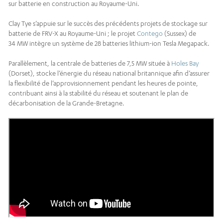
sur batterie en construction au Royaume-Uni.
Clay Tye s’appuie sur le succès des précédents projets de stockage sur
batterie de FRV-X au Royaume-Uni ; le projet
Contego
(Sussex) de
34 MW intègre un système de 28 batteries lithium-ion Tesla Megapack.
Parallèlement, la centrale de batteries de 7,5 MW située à
Holes Bay
(Dorset), stocke l’énergie du réseau national britannique afin d’assurer
la flexibilité de l’approvisionnement pendant les heures de pointe,
contribuant ainsi à la stabilité du réseau et soutenant le plan de
décarbonisation de la Grande-Bretagne.