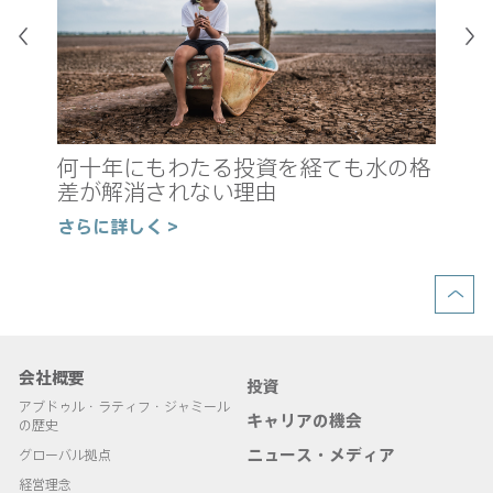
真
新
何十年にもわたる投資を経ても水の格
の
差が解消されない理由
さ
さらに詳しく >
会社概要
投資
アブドゥル・ラティフ・ジャミール
キャリアの機会
の歴史
ニュース・メディア
グローバル拠点
経営理念