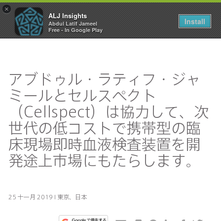
×
ALJ Insights
Toggle
Install
Abdul Latif Jameel
navigation
Free - In Google Play
アブドゥル・ラティフ・ジャ
ミールとセルスペクト
（Cellspect）は協力して、次
世代の低コストで携帯型の臨
床現場即時血液検査装置を開
発途上市場にもたらします。
25 十一月 2019 I 東京、日本