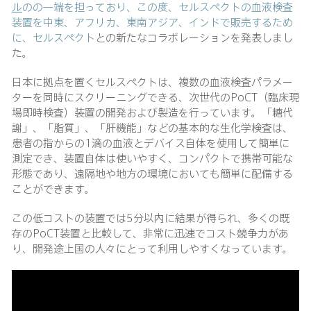
ル
のの一端を担っており、この度、セルスペクトの血液検査
装置を中東、アフリカ、東南アジア、インドで販売するため
に、
セルスペクト
との新たなコラボレーションを発表しまし
た。
日本に拠点を置くセルスペクトは、複数の血液検査パラメー
ターを同時にスクリーニングできる、次世代のPoCT（臨床現
場即時検査）装置の開発および製造を行っています。「糖代
謝」、「脂質」、「肝機能」などの基本的な生化学検査は、
患者の指からの1滴の血液とデバイス自体を使用して簡単に
測定でき、装置自体は使いやすく、コンパクトで携帯可能な
形態であり、遠隔地や地方の環境においても簡単に配備する
ことができます。
この低コストの装置では5分以内に結果が得られ、多くの既
存のPoCT装置と比較して、非常に迅速でコスト競争力があ
り、開発途上国の人々にとって利用しやすくなっています。