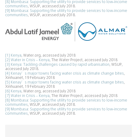
[8]
Mombasa: Supporting the utility to provide services to low-income
communities
, WSUP, accessed July 2018.
[9]
Mombasa: Supporting the utility to provide services to low-income
communities
, WSUP, accessed July 2018.
[1]
Kenya
, Water.org, accessed July 2018
[2]
Water in Crisis – Kenya
, The Water Project, accessed July 2018
[3]
Kenya: Tackling challenges caused by rapid urbanisation
, WSUP,
accessed July 2018.
[4]
Kenay’s major towns facing water crisis as climate change bites
,
Xinhuanet, 19 February 2018
[5]
Kenay’s major towns facing water crisis as climate change bites
,
Xinhuanet, 19 February 2018
[6]
Kenya
, Water.org, accessed July 2018
[7]
Water in Crisis – Kenya
, The Water Project, accessed July 2018
[8]
Mombasa: Supporting the utility to provide services to low-income
communities
, WSUP, accessed July 2018.
[9]
Mombasa: Supporting the utility to provide services to low-income
communities
, WSUP, accessed July 2018.