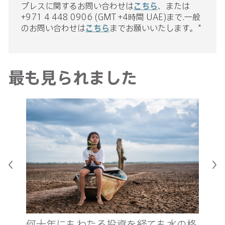
プレスに関するお問い合わせは
こちら
、または
+971 4 448 0906 (GMT +4時間 UAE)まで.一般
のお問い合わせは
こちら
までお願いいたします。"
最も見られました
真
新
何十年にもわたる投資を経ても水の格