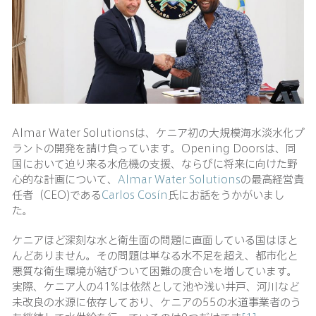
Almar Water Solutionsは、ケニア初の大規模海水淡水化プ
ラントの開発を請け負っています。Opening Doorsは、同
国において迫り来る水危機の支援、ならびに将来に向けた野
心的な計画について、
Almar Water Solutions
の最高経営責
任者（CEO)である
Carlos Cosín
氏にお話をうかがいまし
た。
ケニアほど深刻な水と衛生面の問題に直面している国はほと
んどありません。その問題は単なる水不足を超え、都市化と
悪質な衛生環境が結びついて困難の度合いを増しています。
実際、ケニア人の41%は依然として池や浅い井戸、河川など
未改良の水源に依存しており、ケニアの55の水道事業者のう