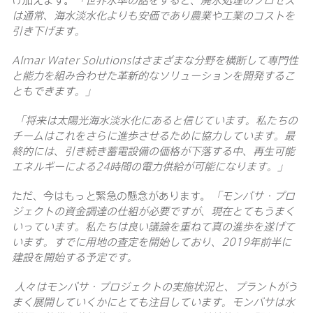
は通常、海水淡水化よりも安価であり農業や工業のコストを
引き下げます。
Almar Water Solutions
はさまざまな分野を横断して専門性
と能力を組み合わせた革新的なソリューションを開発するこ
ともできます。」
「将来は太陽光海水淡水化にあると信じています。私たちの
チームはこれをさらに進歩させるために協力しています。最
終的には、引き続き蓄電設備の価格が下落する中、再生可能
エネルギーによる
24
時間の電力供給が可能になります。」
ただ、今はもっと緊急の懸念があります。
「モンバサ・プロ
ジェクトの資金調達の仕組が必要ですが、現在とてもうまく
いっています。私たちは良い議論を重ねて真の進歩を遂げて
います。すでに用地の査定を開始しており、
2019
年前半に
建設を開始する予定です。
人々はモンバサ・プロジェクトの実施状況と、プラントがう
まく展開していくかにとても注目しています。モンバサは水