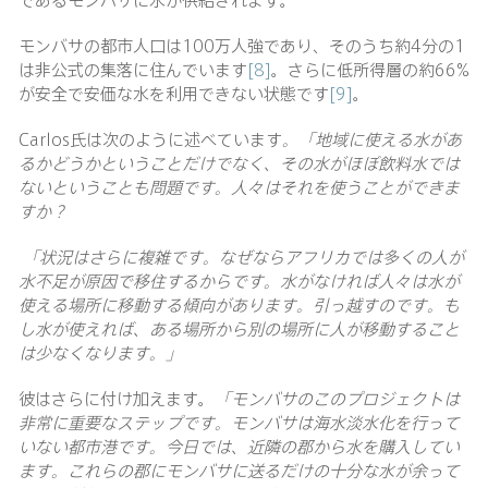
モンバサの都市人口は100万人強であり、そのうち約4分の1
は非公式の集落に住んでいます
[8]
。さらに低所得層の約66%
が安全で安価な水を利用できない状態です
[9]
。
Carlos氏は次のように述べています
。「地域に使える水があ
るかどうかということだけでなく、その水がほぼ飲料水では
ないということも問題です。人々はそれを使うことができま
すか？
「状況はさらに複雑です。なぜならアフリカでは多くの人が
水不足が原因で移住するからです。水がなければ人々は水が
使える場所に移動する傾向があります。引っ越すのです。も
し水が使えれば、ある場所から別の場所に人が移動すること
は少なくなります。」
彼はさらに付け加えます。
「モンバサのこのプロジェクトは
非常に重要なステップです。モンバサは海水淡水化を行って
いない都市港です。今日では、近隣の郡から水を購入してい
ます。これらの郡にモンバサに送るだけの十分な水が余って