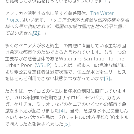
ち継続して水供給を行っているのは9つだけです
[1]
。
アフリカで活動する水に関する慈善団体、
The Water
Project
はいいます、
「ケニアの天然水資源は国内の様々な地
域へ公平に供給されず、同国の水域は国内各地へ公平に届い
てはいません
[2]
。
」
多くのケニア人が水と衛生上の問題に直面している主な原因
は急速な都市化のためであると言われています。もう一つの
主要な水の慈善団体であるWater and Sanitation for the
Urban Poor（
WSUP
）によれば、都市人口の急速な増加に
より非公式な定住者は過密状態で、住民が水と衛生サービス
をほとんど利用できない状態につながっています
[3]
。
たとえば、ナイロビの住民は長年水の制限に直面しています
が、2018年初頭の乾期ではナイロビ、モンバサ、カカメ
ガ、ケリチョ、ミリオリなどのケニアのいくつかの都市で急
激な水不足が起こりました
[4]
。当時、急激な水不足に苦しん
でいたモンバサの住民は、20リットルの水を平均0.30米ドル
で購入したと報告されました
[5]
。