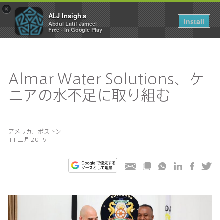
×
ALJ Insights
Toggle
Install
Abdul Latif Jameel
navigation
Free - In Google Play
Almar Water Solutions、ケ
ニアの水不足に取り組む
アメリカ、ボストン
11 二月 2019