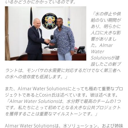
いるかどうかにかかっているのです。
「水の停止や供
給のない期間が
あり、明らかに
人口に大きな影
響がありまし
た。
Almar
Water
Solutions
が建
設したこの新プ
ラントは、モンバサの水需要に対応するだけでなく第三者へ
の水への依存度も低減します。」
また、Almar Water Solutionsにとっても極めて重要なプロ
ジェクトであるとCosin氏は述べています。彼は述べます。
「
Almar Water Solutions
は、水分野で最高のチームの
1
つ
です。私たちにとって初めてとなる大きな公共プロジェクト
を獲得することは重要なマイルストーンです。」
Almar Water Solutionsは、水ソリューション、および姉妹