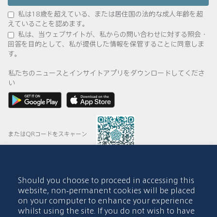
私は18歳を超えている、または居住国の法的な成人年齢を超
えていることを認めます。
私は、当ウェブサイトが、私からの問い合わせに対する照会・
回答を目的として、私が提供した情報を保管することに同意しま
す。
私たちのニュースとインサイトアプリをダウンロードしてくださ
い
またはQRコードをスキャーン
Should you choose to proceed in accessing this
© 2015-2026 Abdul Latif Jameel IPR Company Limited. Permission
website, non-permanent cookies will be placed
to use this site is granted strictly subject to the
Terms of Use
. The
on your computer to enhance your experience
Abdul Latif Jameel name and the Abdul Latif Jameel logotype and
whilst using the site. If you do not wish to have
pentagon-shaped graphics are trademarks or registered trademarks