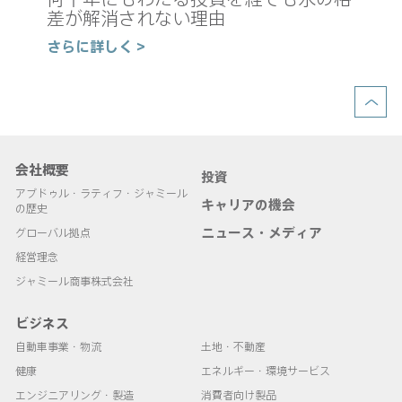
の
差が解消されない理由
さ
さらに詳しく >
会社概要
投資
アブドゥル・ラティフ・ジャミール
キャリアの機会
の歴史
ニュース・メディア
グローバル拠点
経営理念
ジャミール商事株式会社
ビジネス
自動車事業・物流
土地・不動産
健康
エネルギー・環境サービス
エンジニアリング・製造
消費者向け製品