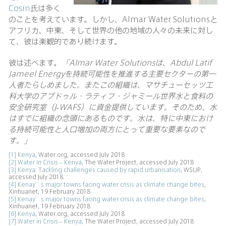
Cosín
氏は多く
のことを考えています。しかし、Almar Water Solutionsと
アフリカ、中東、そして世界の他の地域の人々の未来に対し
て、彼は楽観的であり続けます。
彼は述べます。
「
Almar
Water Solutions
は、
Abdul Latif
Jameel Energy
を持続可能性を推進する主要セクターの第一
人者たらしめました。またこの組織は、マサチューセッツ工
科大学のアブドゥル・ラティフ・ジャミール世界水と食料の
安全研究室（
J-WAFS
）に資金提供しています。そのため、水
はすでに組織の念頭にあるものです。水は、特に中東におけ
る持続可能性と人口増加の両方にとって重要な要素なので
す。」
[1]
Kenya
, Water.org, accessed July 2018
[2]
Water in Crisis – Kenya
, The Water Project, accessed July 2018
[3]
Kenya: Tackling challenges caused by rapid urbanisation
, WSUP,
accessed July 2018.
[4]
Kenay’s major towns facing water crisis as climate change bites
,
Xinhuanet, 19 February 2018
[5]
Kenay’s major towns facing water crisis as climate change bites
,
Xinhuanet, 19 February 2018
[6]
Kenya
, Water.org, accessed July 2018
[7]
Water in Crisis – Kenya
, The Water Project, accessed July 2018