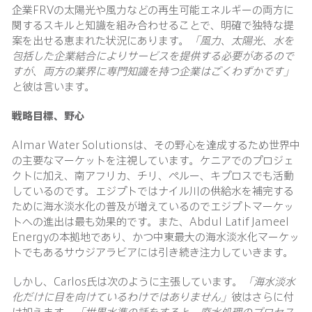
企業FRVの太陽光や風力などの再生可能エネルギーの両方に
関するスキルと知識を組み合わせることで、明確で独特な提
案を出せる恵まれた状況にあります。
「風力、太陽光、水を
包括した企業結合によりサービスを提供する必要があるので
すが、両方の業界に専門知識を持つ企業はごくわずかです」
と彼は言います。
戦略目標、野心
Almar Water Solutionsは、その野心を達成するため世界中
の主要なマーケットを注視しています。ケニアでのプロジェ
クトに加え、南アフリカ、チリ、ペルー、キプロスでも活動
しているのです。エジプトではナイル川の供給水を補完する
ために海水淡水化の普及が増えているのでエジプトマーケッ
トへの進出は最も効果的です。また、Abdul Latif Jameel
Energyの本拠地であり、かつ中東最大の海水淡水化マーケッ
トでもあるサウジアラビアには引き続き注力していきます。
しかし、Carlos氏は次のように主張しています。
「海水淡水
化だけに目を向けているわけではありません」
彼はさらに付
け加えます。
「世界水準の話をすると、廃水処理のプロセス