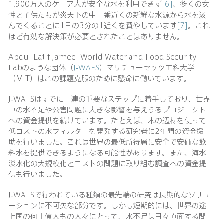
1,900万人のケニア人が安全な水を利用できず
[6]
、多くの女
性と子供たちが炎天下の中一番近くの新鮮な水源から水を汲
んでくることに1日の3分の1近くを費やしています
[7]
。これ
ほど有効な解決策が必要とされたことはありません。
Abdul Latif Jameel World Water and Food Security
Labのような団体（
J-WAFS
）マサチューセッツ工科大学
（MIT）はこの課題克服のために懸命に働いています。
J-WAFSはすでに一連の重要なステップに着手しており、世界
中の水不足や公害問題に大きな影響を与えうるプロジェクト
への資金提供を続けています。たとえば、木の辺材を使って
低コストの水フィルターを開発する研究者に2年間の資金援
助を行いました。これは世界の最低所得層に安全で安価な飲
料水を提供できるようになる可能性があります。また、海水
淡水化の大規模化とコストの問題に取り組む調査への資金提
供も行いました。
J-WAFSで行われている種類の最先端の研究は長期的なソリュ
ーションに不可欠な部分です。しかし短期的には、世界の途
上国の何十億人もの人々にとって、水不足は日々直面する問