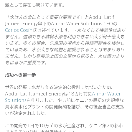
題として存在し続けています。
「水は人の命にとって重要な要素です
」とAbdul Latif
Jameel Energy傘下のAlmar Water Solutions CEOの
Carlos Cosín
氏は述べています。
「水なくして持続性はあり
ません。信頼できる飲料水源を利用できない人が何十億人も
います。多くの場合、先進国の視点から持続可能性を検討し
ているため、水が大きな問題と認識されることはあまりあり
ません。しかし発展途上国の立場から見ると、水は電力より
もはるかに重要です。
成功への第一歩
世界の発展に水が与える決定的な役割に気づいたため、
Abdul Latif Jameel Energyは18カ月前に
Almar Water
Solutions
を作りました。少し前にケニアの最初の大規模な
海水淡水化プラントの開発契約を結び、その後配当金の支払
いが決定されました。
この開発で1日で10万㎥の水が生産され、ケニア第2の都市
であるモンバサに水が供給されます。