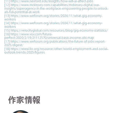
[11]
https://www.nexford.edu/insights/how-will-ai-affect-jobs
[12]
https://www.mckinsey.com/capabilities/mckinsey-digital/our-
insights/superagency-in-the-workplace-empowering-people-to-unlock-
ais-full-potential-at-work
[13]
https://www.weforum.org/stories/2024/11/what-gig-economy-
workers
[14]
https://www.weforum.org/stories/2024/11/what-gig-economy-
workers
[15]
https://velocityglobal.com/resources/blog/gig-economy-statistics/
[16]
https://www.vox.com/future-
perfect/2020/2/19/21112570/universal-basic-income-ubi-map
[17]
https://www.weforum.org/publications/the-future-of-jobs-report-
2025/digest/
[18]
https://www.ilo.org/resource/other/world-employment-and-social-
outlook-trends-2025-figures
作家情報