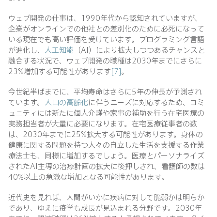
ウェブ開発の仕事は、1990年代から認知されていますが、
企業がオンラインでの他社との差別化のために必死になって
いる現在でも高い評価を受けています。プログラミング言語
が進化し、
人工知能
（AI）により拡大しつつあるチャンスと
融合する状況で、ウェブ開発の職種は2030年までにさらに
23%増加する可能性があります
[7]
。
今世紀半ばまでに、平均寿命はさらに5年の伸長が予測され
ています。
人口の高齢化
に伴うニーズに対応するため、コミ
ュニティには新たに個人介護や家事の補助を行う在宅医療の
実務担当者が大量に必要になります。在宅医療従事者の数
は、2030年までに25%拡大する可能性があります。身体の
健康に関する問題を持つ人々の自立した生活を支援する作業
療法士も、同様に増加するでしょう。医療とパーソナライズ
されたAI主導の治療計画の拡大に後押しされ、看護師の数は
40%以上の急激な増加となる可能性があります。
近代史を見れば、人間がいかに疾病に対して脆弱かは明らか
であり、ゆえに疫学も成長が見込まれる分野です。2030年