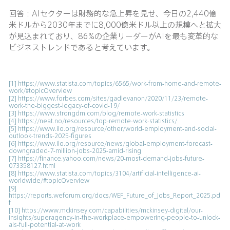
回答：AIセクターは財務的な急上昇を見せ、今日の2,440億
米ドルから2030年までに8,000億米ドル以上の規模へと拡大
が見込まれており、86%の企業リーダーがAIを最も変革的な
ビジネストレンドであると考えています。
[1]
https://www.statista.com/topics/6565/work-from-home-and-remote-
work/#topicOverview
[2]
https://www.forbes.com/sites/gadlevanon/2020/11/23/remote-
work-the-biggest-legacy-of-covid-19/
[3]
https://www.strongdm.com/blog/remote-work-statistics
[4]
https://neat.no/resources/top-remote-work-statistics/
[5]
https://www.ilo.org/resource/other/world-employment-and-social-
outlook-trends-2025-figures
[6]
https://www.ilo.org/resource/news/global-employment-forecast-
downgraded-7-million-jobs-2025-amid-rising
[7]
https://finance.yahoo.com/news/20-most-demand-jobs-future-
073358127.html
[8]
https://www.statista.com/topics/3104/artificial-intelligence-ai-
worldwide/#topicOverview
[9]
https://reports.weforum.org/docs/WEF_Future_of_Jobs_Report_2025.pd
f
[10]
https://www.mckinsey.com/capabilities/mckinsey-digital/our-
insights/superagency-in-the-workplace-empowering-people-to-unlock-
ais-full-potential-at-work