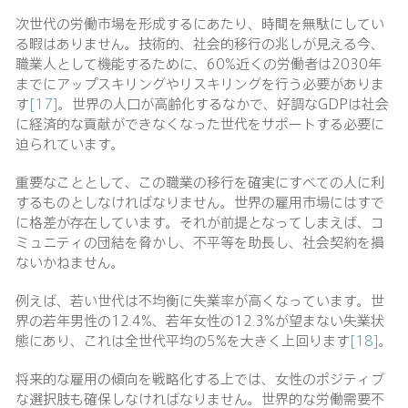
次世代の労働市場を形成するにあたり、時間を無駄にしてい
る暇はありません。技術的、社会的移行の兆しが見える今、
職業人として機能するために、60%近くの労働者は2030年
までにアップスキリングやリスキリングを行う必要がありま
す
[17]
。世界の人口が高齢化するなかで、好調なGDPは社会
に経済的な貢献ができなくなった世代をサポートする必要に
迫られています。
重要なこととして、この職業の移行を確実にすべての人に利
するものとしなければなりません。世界の雇用市場にはすで
に格差が存在しています。それが前提となってしまえば、コ
ミュニティの団結を脅かし、不平等を助長し、社会契約を損
ないかねません。
例えば、若い世代は不均衡に失業率が高くなっています。世
界の若年男性の12.4%、若年女性の12.3%が望まない失業状
態にあり、これは全世代平均の5%を大きく上回ります
[18]
。
将来的な雇用の傾向を戦略化する上では、女性のポジティブ
な選択肢も確保しなければなりません。世界的な労働需要不