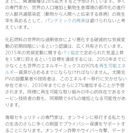
までに、関連職種は26%拡大すると予想されています。多く
の専門家が、世界の人口増加と動物生息環境の都市化の進行
が人獣共通感染症（動物から人間へと伝染する疾病）の発生
率を高めるとして、
パンデミックの再来
は避けられないと考
えています。
化石燃料の世界的な過剰依存により悪化する破滅的な気候変
動の初期段階にいるという認識は、広く共有されています。
2015年の気候変動に関する
パリ協定
で定められた気温上昇
を1.5度に抑えるという目標を達成するには、2050年までに
少なくとも世界のエネルギーミックスの90%を
再生可能エネ
ルギー
資源が占めるまでにならなければなりません。太陽光
PVの設置業者や技術者は、このエネルギー移行に欠かせない
存在であり、2030年までにさらに27%増加することが予想
されます。同様に再生可能な取り組みの中心的存在であるタ
ービン技術者の数も、同期間で44%の増加となる可能性があ
ります。
情報セキュリティの専門家は、オンラインに移行する私たち
の生活のさらに多くの側面でプライバシー保護をサポートす
ることになります。オンライン詐欺やサイバー攻撃、データ