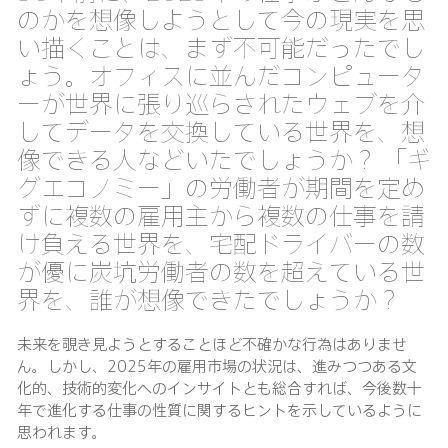
のかを想像しようとして今の現実を思
い描くことは、まず不可能だったでし
ょう。オフィスに並んだコンピュータ
ーが世界に張り巡らされたウェブを介
してデータを交換している世界を、想
像できる人などいたでしょうか？ 「ギ
グエコノミー」の労働者が期間を定め
ずに複数の雇用主から複数の仕事を請
け負える世界を、宅配ドライバーの数
が優に炭坑労働者の数を超えている世
界を、誰が想像できたでしょうか？
未来を覗き見ようとすることほど不確かな行為はありませ
ん。しかし、2025年の雇用市場の状況は、進みつつある文
化的、技術的変化へのインサイトとも総合すれば、今後数十
年で進化する仕事の性質に関するヒントを示しているように
思われます。