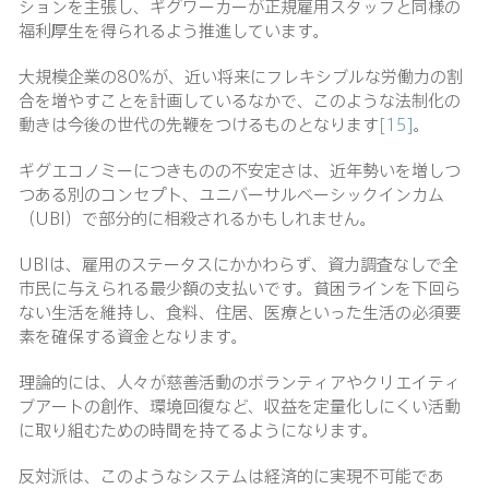
ションを主張し、ギグワーカーが正規雇用スタッフと同様の
福利厚生を得られるよう推進しています。
大規模企業の80%が、近い将来にフレキシブルな労働力の割
合を増やすことを計画しているなかで、このような法制化の
動きは今後の世代の先鞭をつけるものとなります
[15]
。
ギグエコノミーにつきものの不安定さは、近年勢いを増しつ
つある別のコンセプト、ユニバーサルベーシックインカム
（UBI）で部分的に相殺されるかもしれません。
UBIは、雇用のステータスにかかわらず、資力調査なしで全
市民に与えられる最少額の支払いです。貧困ラインを下回ら
ない生活を維持し、食料、住居、医療といった生活の必須要
素を確保する資金となります。
理論的には、人々が慈善活動のボランティアやクリエイティ
ブアートの創作、環境回復など、収益を定量化しにくい活動
に取り組むための時間を持てるようになります。
反対派は、このようなシステムは経済的に実現不可能であ