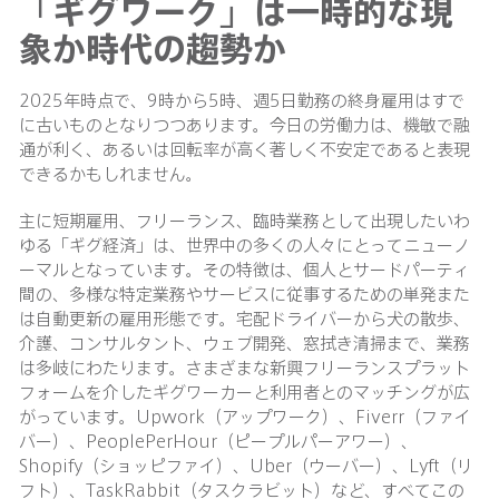
「ギグワーク」は一時的な現
象か時代の趨勢か
2025年時点で、9時から5時、週5日勤務の終身雇用はすで
に古いものとなりつつあります。今日の労働力は、機敏で融
通が利く、あるいは回転率が高く著しく不安定であると表現
できるかもしれません。
主に短期雇用、フリーランス、臨時業務として出現したいわ
ゆる「ギグ経済」は、世界中の多くの人々にとってニューノ
ーマルとなっています。その特徴は、個人とサードパーティ
間の、多様な特定業務やサービスに従事するための単発また
は自動更新の雇用形態です。宅配ドライバーから犬の散歩、
介護、コンサルタント、ウェブ開発、窓拭き清掃まで、業務
は多岐にわたります。さまざまな新興フリーランスプラット
フォームを介したギグワーカーと利用者とのマッチングが広
がっています。Upwork（アップワーク）、Fiverr（ファイ
バー）、PeoplePerHour（ピープルパーアワー）、
Shopify（ショッピファイ）、Uber（ウーバー）、Lyft（リ
フト）、TaskRabbit（タスクラビット）など、すべてこの