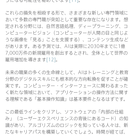
これらの損失を相殺する形で、さまざまな新しい専門領域に
おいて多数の専門職が突如として重要な存在になります。想
定される分野には、自然言語処理、ディープラーニング、コ
ンピュータービジョン（コンピューターが人間の目と同じよ
うな画像を「見る」ことを支援する）、コンテンツ生成など
があります。ある予測では、AIは実際に2030年までに1億
7,000万件の新規雇用を創出するとされ、全体として世界の
雇用増加を導きます
[12]
。
未来の職業の多くの生命線として、AIはトレーニングと教育
分野のデジタルスキルにも根本的な方向転換を促すことが確
実です。コンピューター・インターフェースに関わるまった
く新たな領域において、アプリケーションの操作方法に関す
る理解である「基本操作知識」は基本要件となるはずです。
この最低ラインをクリアし、ソフトウェアの「内部の仕組
み」（ユーザーエクスペリエンスの背後にあるコード）の知
識があり、アルゴリズムのロジックを知っている人々は、新
たなキャリアパスを構築していくでしょう。時間が経てば、