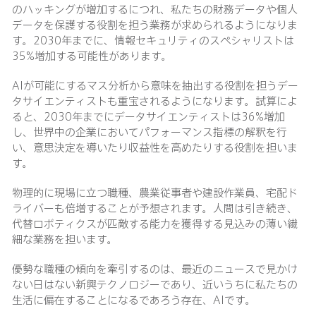
のハッキングが増加するにつれ、私たちの財務データや個人
データを保護する役割を担う業務が求められるようになりま
す。2030年までに、情報セキュリティのスペシャリストは
35%増加する可能性があります。
AIが可能にするマス分析から意味を抽出する役割を担うデー
タサイエンティストも重宝されるようになります。試算によ
ると、2030年までにデータサイエンティストは36%増加
し、世界中の企業においてパフォーマンス指標の解釈を行
い、意思決定を導いたり収益性を高めたりする役割を担いま
す。
物理的に現場に立つ職種、農業従事者や建設作業員、宅配ド
ライバーも倍増することが予想されます。人間は引き続き、
代替ロボティクスが匹敵する能力を獲得する見込みの薄い繊
細な業務を担います。
優勢な職種の傾向を牽引するのは、最近のニュースで見かけ
ない日はない新興テクノロジーであり、近いうちに私たちの
生活に偏在することになるであろう存在、AIです。