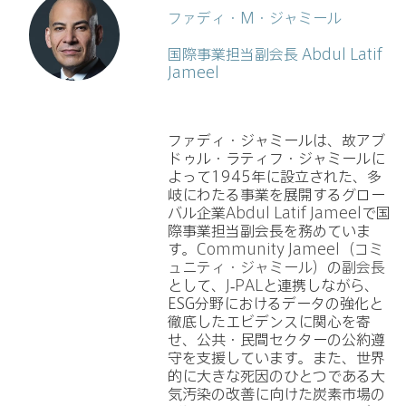
ファディ・M・ジャミール
国際事業担当副会長 Abdul Latif
Jameel
ファディ・ジャミールは、故アブ
ドゥル・ラティフ・ジャミールに
よって1945年に設立された、多
岐にわたる事業を展開するグロー
バル企業
Abdul Latif Jameel
で国
際事業担当副会長を務めていま
す。
Community Jameel（コミ
ュニティ・ジャミール）
の
副会長
として、
J-PAL
と連携しながら、
ESG分野におけるデータの強化と
徹底したエビデンスに関心を寄
せ、公共・民間セクターの公約遵
守を支援しています。また、世界
的に大きな死因のひとつである大
気汚染の改善に向けた炭素市場の