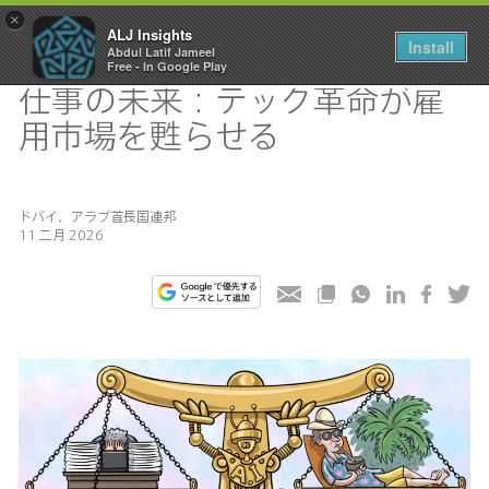
×
ALJ Insights
Install
Abdul Latif Jameel
Toggle
Free - In Google Play
navigation
仕事の未来：テック革命が雇
用市場を甦らせる
ドバイ、アラブ首長国連邦
11 二月 2026