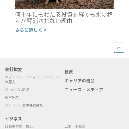
真
新
何十年にもわたる投資を経ても水の格
の
差が解消されない理由
さ
さらに詳しく >
会社概要
投資
アブドゥル・ラティフ・ジャミール
キャリアの機会
の歴史
ニュース・メディア
グローバル拠点
経営理念
ジャミール商事株式会社
ビジネス
自動車事業・物流
土地・不動産