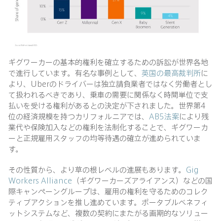
ギグワーカーの基本的権利を確立するための訴訟が世界各地
で進行しています。有名な事例として、
英国の最高裁判所
に
より、Uberのドライバーは独立請負業者ではなく労働者とし
て扱われるべきであり、乗車の需要に関係なく時間単位で支
払いを受ける権利があるとの決定が下されました。世界第4
位の経済規模を持つカリフォルニアでは、
AB5法案
により残
業代や保険加入などの権利を法制化することで、ギグワーカ
ーと正規雇用スタッフの均等待遇の確立が進められていま
す。
その性質から、より草の根レベルの進展もあります。
Gig
Workers Alliance
（ギグワーカーズアライアンス）などの国
際キャンペーングループは、雇用の権利を守るためのコレク
ティブアクションを推し進めています。ポータブルベネフィ
ットシステムなど、複数の契約にまたがる画期的なソリュー