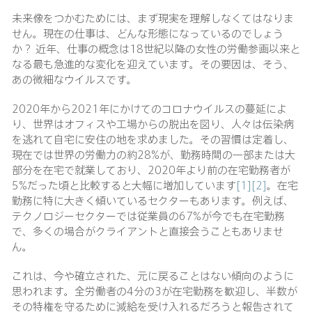
未来像をつかむためには、まず現実を理解しなくてはなりま
せん。現在の仕事は、どんな形態になっているのでしょう
か？ 近年、仕事の概念は18世紀以降の女性の労働参画以来と
なる最も急進的な変化を迎えています。その要因は、そう、
あの微細なウイルスです。
2020年から2021年にかけてのコロナウイルスの蔓延によ
り、世界はオフィスや工場からの脱出を図り、人々は伝染病
を逃れて自宅に安住の地を求めました。その習慣は定着し、
現在では世界の労働力の約28%が、勤務時間の一部または大
部分を在宅で就業しており、2020年より前の在宅勤務者が
5%だった頃と比較すると大幅に増加しています
[1]
[2]
。在宅
勤務に特に大きく傾いているセクターもあります。例えば、
テクノロジーセクターでは従業員の67%が今でも在宅勤務
で、多くの場合がクライアントと直接会うこともありませ
ん。
これは、今や確立された、元に戻ることはない傾向のように
思われます。全労働者の4分の3が在宅勤務を歓迎し、半数が
その特権を守るために減給を受け入れるだろうと報告されて