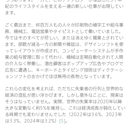
紀のライフスタイルを支える一連の新しい仕事が出現してい
ます。
ごく最近まで、何百万人もの人々が印刷物の植字工や給与事
務、機械工、電話営業やタイピストとして働いていました。
今ではそのすべてが珍しい、または消えゆく職業とされてい
ます。部数が減る一方の新聞や雑誌は、デザインソフトを使
ってレイアウトが作成され、コンピューターシステムが手作
業の給与管理に取って代わり、機械は定期自動化されて人間
の介入なく稼働し、潜在顧客はポップアップ広告やブログで
広告に遭遇し、キーボードとタイピング技術はディクテーシ
ョンソフトのおかげでほぼ無用の長物となっています。
これらの変化を考えれば、ただちに失業者の行列と世界的な
経済の混乱が思い浮かびます。しかし意外なことに、現実は
そうはなっていません。実際、世界の失業率は2020年以降
大きな変動なく約5%を維持し、これは経済成長が鈍化してい
る時期でも変わりませんでした（2022年は3.6%、2023年
は3.3%、2024年は3.2%）
[5]
。