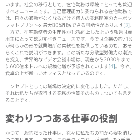
います。社会の移行として、在宅勤務は環境にとっても歓迎
すべきニュースです。自己管理能力に委ねられる在宅勤務で
は、日々の通勤がなくなるだけで個人の業務関連のカーボン
フットプリントを最大80%削減できる可能性があります
[3]
。
一方で、在宅勤務者の生産性が13%向上したという報告は雇
用主にとって歓迎すべきニュースです。今では企業の約71%
が何らかの形で就業場所の柔軟性を提供しているのも、おそ
らくこれで説明がつきます。この新たな分散型労働力の潮流
を捉え、世界的なビデオ会議市場は、現在から2030年まで
に600億米ドルへの規模倍増が予想されています
[4]
。今や、
食卓の上が新しいオフィスとなっているのです。
コンセプトとしての職場は決定的に変化しました。ただし、
それは私たちが遂行する業務の性質そのものについても言え
ることです。
変わりつつある仕事の役割
かつて一般的だった仕事は、徐々に私たちの前から姿を消し
つつあります。一方で、このテクノロジーが浸透した3千年