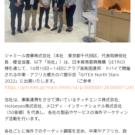
ジャミール商事株式会社（本社：東京都千代田区、代表取締役社
長：榎並滋喜、以下「当社」）は、日本貿易振興機構（JETRO）
様を通じて、10月10日～14日にアラブ首長国連邦・ドバイで開催
される中東・アフリカ最大のIT展示会「GITEX North Stars
2022」に出展いたします。 （ご参考：
https://prtimes.jp/main/html/rd/p/000000126.000071241
当社は、事業連携をさせて頂いているタッチエンス株式会社、
Holoeyes株式会社、メロディ・インターナショナル株式会社
（50音順）を代表し、各社の製品やサービスの海外マーケティン
グ活動を行います。
各社ごとに海外でのターゲット顧客を定め、中東やアフリカ、欧