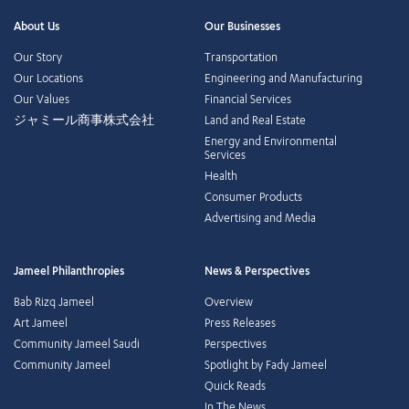
About Us
Our Businesses
Our Story
Transportation
Our Locations
Engineering and Manufacturing
Our Values
Financial Services
ジャミール商事株式会社
Land and Real Estate
Energy and Environmental
Services
Health
Consumer Products
Advertising and Media
Jameel Philanthropies
News & Perspectives
Bab Rizq Jameel
Overview
Art Jameel
Press Releases
Community Jameel Saudi
Perspectives
Community Jameel
Spotlight by Fady Jameel
Quick Reads
In The News