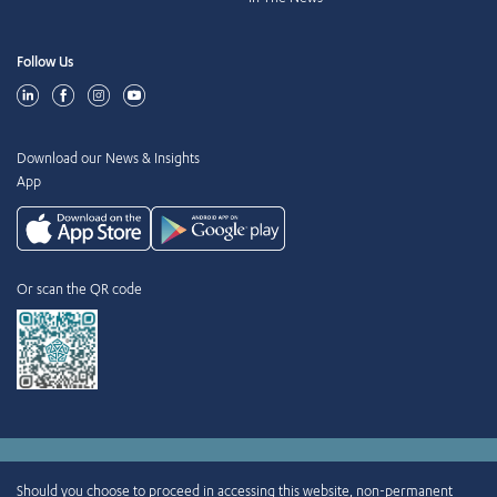
Follow Us
Download our News & Insights
App
Or scan the QR code
2015-2025 Abdul Latif Jameel IPR Company Limited. Permission to use this
Should you choose to proceed in accessing this website, non-permanent