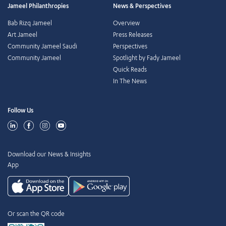
Jameel Philanthropies
News & Perspectives
Bab Rizq Jameel
Overview
Art Jameel
Press Releases
Community Jameel Saudi
Perspectives
Community Jameel
Spotlight by Fady Jameel
Quick Reads
In The News
Follow Us
Download our News & Insights
App
Or scan the QR code