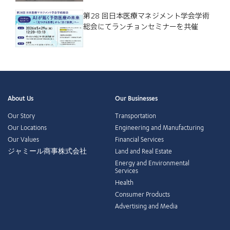
第28 回日本医療マネジメント学会学術
総会にてランチョンセミナーを共催
About Us
Our Businesses
Our Story
Transportation
Our Locations
Engineering and Manufacturing
Our Values
Financial Services
ジャミール商事株式会社
Land and Real Estate
Energy and Environmental
Services
Health
Consumer Products
Advertising and Media