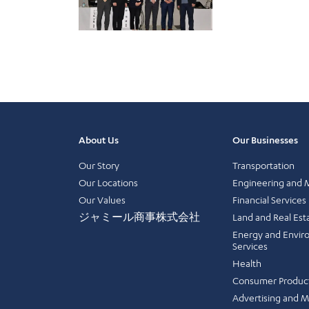
About Us
Our Businesses
Our Story
Transportation
Our Locations
Engineering and 
Our Values
Financial Services
ジャミール商事株式会社
Land and Real Est
Energy and Envir
Services
Health
Consumer Produc
Advertising and 