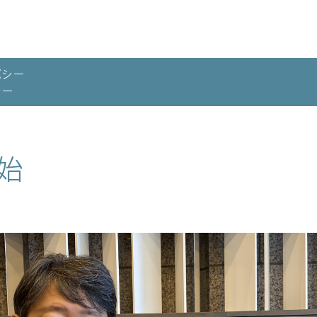
バシー
シー
始