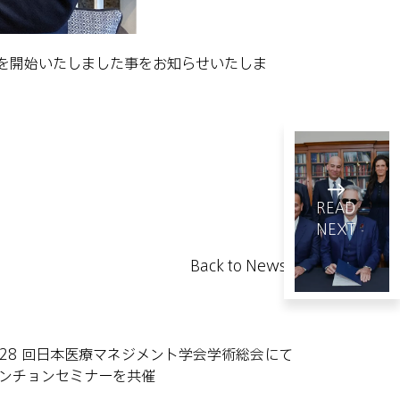
携を開始いたしました事をお知らせいたしま
READ
NEXT
Back to News
コミュニテ
ィ・ジャミー
December 2 ,
28 回日本医療マネジメント学会学術総会にて
ル、新たに奨
ンチョンセミナーを共催
学金制度を創
1
minute read
設