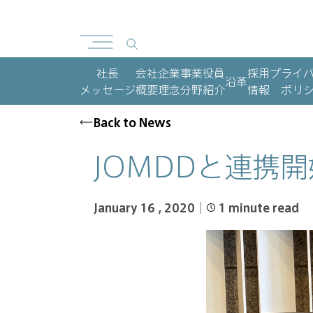
社長
会社
企業
事業
役員
採用
プライ
沿革
メッセージ
概要
理念
分野
紹介
情報
ポリ
Back to News
JOMDDと連携開
January 16 , 2020
1
minute read