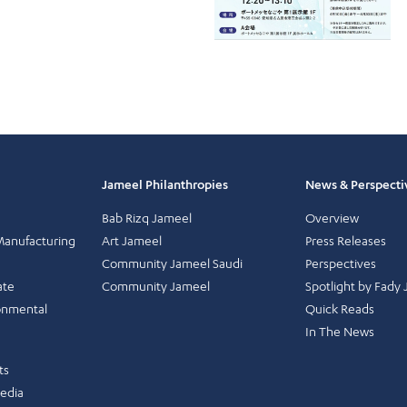
Jameel Philanthropies
News & Perspecti
Bab Rizq Jameel
Overview
Manufacturing
Art Jameel
Press Releases
Community Jameel Saudi
Perspectives
ate
Community Jameel
Spotlight by Fady
onmental
Quick Reads
In The News
ts
Media