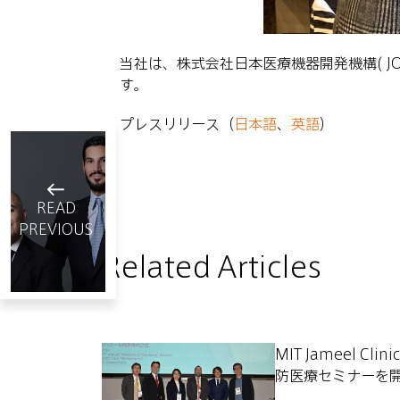
当社は、株式会社日本医療機器開発機構( 
す。
プレスリリース（
日本語
、
英語
）
READ
PREVIOUS
Related Articles
マッキンゼー
インタビュ
January 23 , 2020
MIT Jameel C
ー：75歳のス
防医療セミナーを
タートアップ
1
minute read
企業