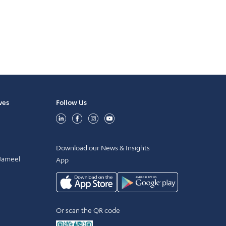
ves
Follow Us
Download our News & Insights
 Jameel
App
Or scan the QR code