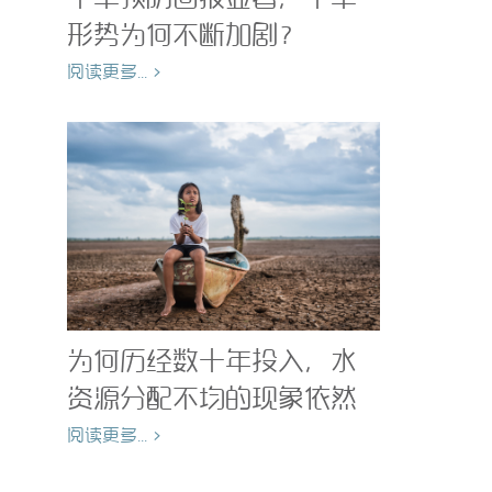
形势为何不断加剧？
阅读更多... >
为何历经数十年投入，水
资源分配不均的现象依然
存在？
阅读更多... >