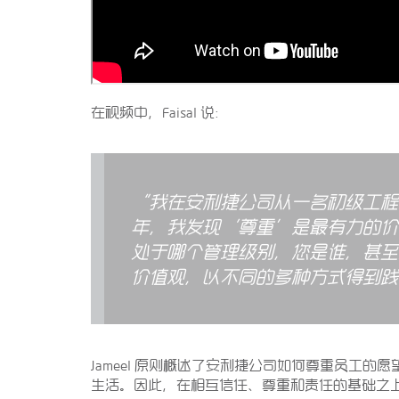
在视频中，Faisal 说：
“
我在安利捷公司从一名初级工程
年，我发现
‘
尊重
’
是最有力的价
处于哪个管理级别，您是谁，甚至
价值观，以不同的多种方式得到践
Jameel 原则概述了安利捷公司如何尊重员工
生活。因此，在相互信任、尊重和责任的基础之