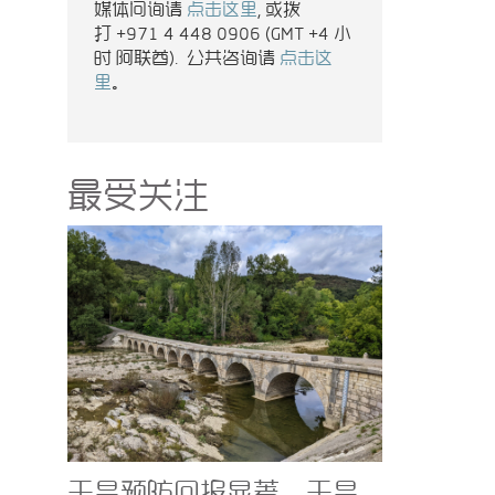
媒体问询请
点击这里
, 或拨
打 +971 4 448 0906 (GMT +4 小
时 阿联酋). 公共咨询请
点击这
里
。
最受关注
干旱预防回报显著，干旱