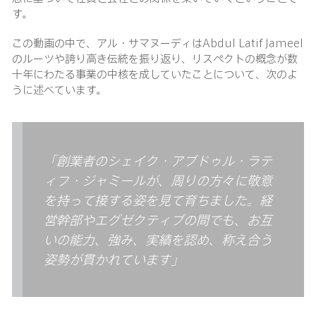
す。
この動画の中で、アル・サマヌーディはAbdul Latif Jameel
のルーツや誇り高き伝統を振り返り、リスペクトの概念が数
十年にわたる事業の中核を成していたことについて、次のよ
うに述べています。
「創業者のシェイク・アブドゥル・ラテ
ィフ・ジャミールが、周りの方々に敬意
を持って接する姿を見て育ちました。経
営幹部やエグゼクティブの間でも、お互
いの能力、強み、実績を認め、称え合う
姿勢が貫かれています」