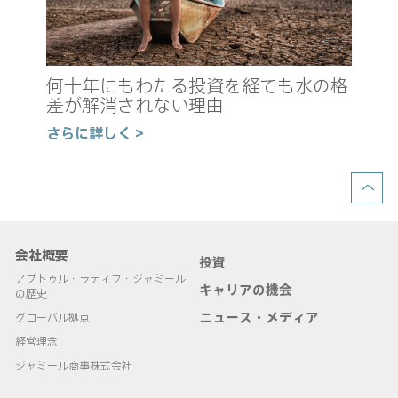
真
新
何十年にもわたる投資を経ても水の格
の
差が解消されない理由
さ
さらに詳しく >
会社概要
投資
アブドゥル・ラティフ・ジャミール
キャリアの機会
の歴史
ニュース・メディア
グローバル拠点
経営理念
ジャミール商事株式会社