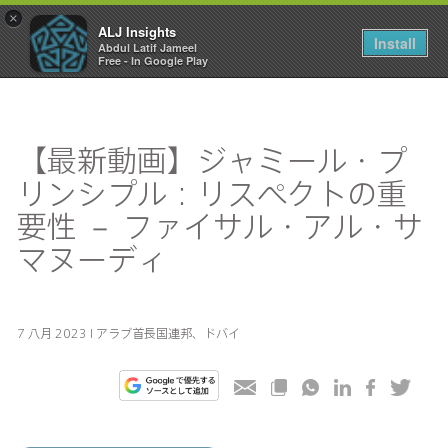
×
ALJ Insights
Toggle
Install
Abdul Latif Jameel
navigation
Free - In Google Play
【最新動画】ジャミール・プ
リンシプル：リスペクトの重
要性 － ファイサル・アル・サ
マヌーディ
7 八月 2023 I アラブ首長国連邦、ドバイ