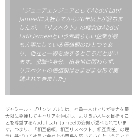
「ジュニアエンジニアとして
Abdul Latif
Jameel
に入社してから
20
年以上が経ちま
したが、『リスペクト』の概念は
Abdul
Latif Jameel
という素晴らしい企業が最
も大事にしている価値観のひとつであ
り、他社と一線を画するところだと思い
ます。役職や身分、出身地に関わらず、
リスペクトの価値観はさまざまな形で実
践されてきました」
ジャミール・プリンシプルには、社員一人ひとりが実力を最
大限に発揮してキャリアを伸ばし、より良い人生を目指すこ
とを尊重するAbdul Latif Jameelの姿勢が述べられていま
す。つまり、「相互信頼、相互リスペクト、相互責任」の理
念に基づいて社員と会社との関係を築いていくということで