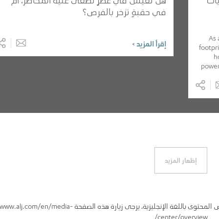
في حقبةٍ تزخر بالفرص؟
As 
إقرأ المزيد >
footpr
h
power 
إظهار المزيد
 المحتوى باللغة الإنجليزية، يرجى زيارة هذه الصفحة
/www.alj.com/en/media-
center/overview/