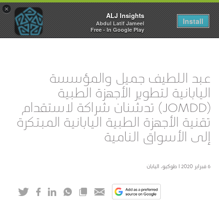
×
ALJ Insights
Toggle
Install
Abdul Latif Jameel
navigation
Free - In Google Play
عبد اللطيف جميل والمؤسسة
اليابانية لتطوير الأجهزة الطبية
(JOMDD) تدشنان شراكة لاستقدام
تقنية الأجهزة الطبية اليابانية المبتكرة
إلى الأسواق النامية
6 فبراير 2020 I طوكيو، اليابان