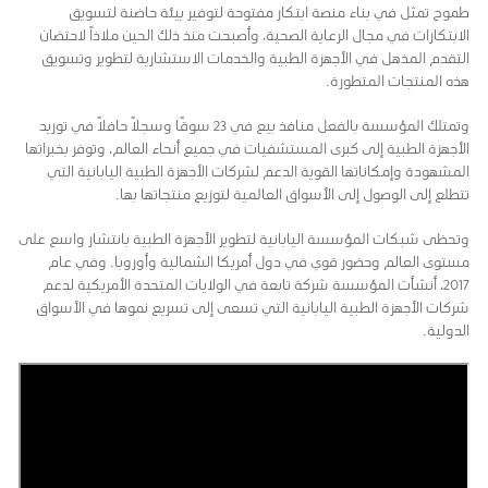
طموح تمثل في بناء منصة ابتكار مفتوحة لتوفير بيئة حاضنة لتسويق
الابتكارات في مجال الرعاية الصحية، وأصبحت منذ ذلك الحين ملاذاً لاحتضان
التقدم المذهل في الأجهزة الطبية والخدمات الاستشارية لتطوير وتسويق
هذه المنتجات المتطورة.
وتمتلك المؤسسة بالفعل منافذ بيع في 23 سوقًا وسجلًا حافلًا في توريد
الأجهزة الطبية إلى كبرى المستشفيات في جميع أنحاء العالم، وتوفر بخبراتها
المشهودة وإمكاناتها القوية الدعم لشركات الأجهزة الطبية اليابانية التي
تتطلع إلى الوصول إلى الأسواق العالمية لتوزيع منتجاتها بها.
وتحظى شبكات المؤسسة اليابانية لتطوير الأجهزة الطبية بانتشار واسع على
مستوى العالم وحضور قوي في دول أمريكا الشمالية وأوروبا. وفي عام
2017، أنشأت المؤسسة شركة تابعة في الولايات المتحدة الأمريكية لدعم
شركات الأجهزة الطبية اليابانية التي تسعى إلى تسريع نموها في الأسواق
الدولية.