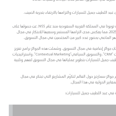
د اللطيف جميل للسيارات والتزامها بالارتقاء بتجربة الضيف.
، الموزع المعتمد لسيارات تويوتا في المملكة العربية السعودية منذ عام 1955، عن حصولها على
جائزة “العلامة التجارية للعام” ضمن جوائز سمارتيز السعودية 2025، مما يعكس مدى التزامها المستمر وسعيها للابتكار في مجال
لشهر الماضي بحضور عدد كبير من المختصين في مجال التسويق.
ن جوائز إضافية في مجال التسويق. وشملت هذه الجوائز برامج تعزيز
رحلة الضيف، واستخدام الذكاء الاصطناعي، وتسويق العلاقات “CRM”، والتسويق السياقي”Contextual Marketing”، واستراتيجيات
اللطيف جميل للسيارات بتطوير عملياتها في مجال التسويق لفهم وتلبية
مرموقة، تُقام جوائز سمارتيز حول العالم لتكرّم المشاريع التي تبتكر في مجال
ايير الدولية في هذا المجال.
ية في عبد اللطيف جميل للسيارات: