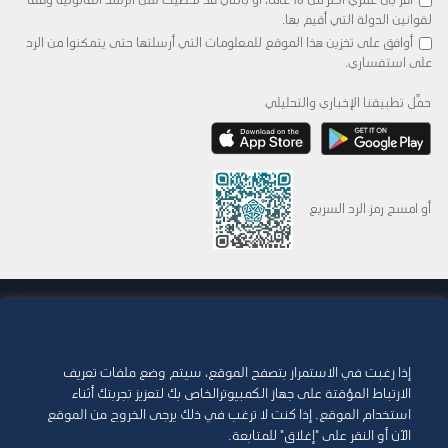
لقوانين الدولة التي أقيم بها.
أوافق على تخزين هذا الموقع للمعلومات التي أرسلتها حتى يتمكنوا من الرد
على استفساري.
حمِّل تطبيقنا الإخباري والتحليلي
أو امسح رمز الرد السريع
© 2015-2026 Abdul Latif Jameel IPR Company Limited. Permission to use this site is
granted strictly subject to the
Terms of Use
. The Abdul Latif Jameel name and the
Abdul Latif Jameel logotype and pentagon-shaped graphics are trademarks or
registered trademarks of Abdul Latif Jameel IPR Company Limited.
إذا رغبت في الاستمرار بتصفح الموقع، سيتم وضع ملفات تعريف
الارتباط المؤقتة على جهاز الكمبيوترالخاص بك لتعزيز تجربتك أثناء
شروط الاستخدام
سياسة الوصول
استخدام الموقع. إذا كنت لا ترغب في ذلك يرجى الخروج من الموقع
الآن أو النقر على "إغلاق" للمتابعة.
حقوق الطبع والنشر وإخلاء المسؤولية
سياسة ملفات تعريف الارتباط