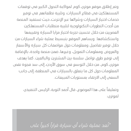
وتم إطلاق موقع موتري.كوم لمواكبة التحول الكبير في توقعات
المستهلكين في قطاع السيارات، وتلبية تطلعاتهم في توفير
خدمات اختيار السيارات وشرائها عبر الإنترنت، حيث تستفيد المنصة
من أحدث التطورات التكنولوجية لتلبية متطلبات المستهلكين
العصريين من خلال تحسين تجربة اختيار مزايا السيارة وتقييمها
واستكشافها. ويساهم الموقع بتبسيط عملية شراء السيارات من
خلال توفير تفاصيل ومعلومات حول مواصفات كل سيارة والأسعار
والعروض ومعلومات التمويل، وغيرها، ضمن منصة واحدة، بالإضافة
إلى توفير طرق تواصل سلسة بين المشترين والبائعين. كما يهدف
موتري.كوم، من خلال التوسع في سوق الأردن، إلى سد فجوة نقص
المعلومات حول كل ما يتعلق بالسيارات في المنطقة، إلى جانب
السعي إلى الارتقاء بمستويات المبيعات.
وتعليقاً على هذا الموضوع، قال أحمد التوبة، الرئيس التنفيذي
لموتري:
“تُعد عملية شراء أي سيارة قراراً كبيراً على