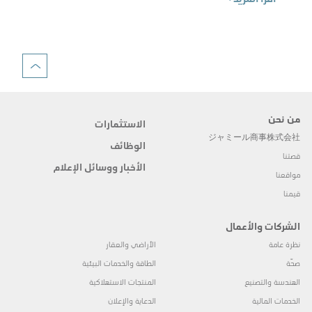
الم
اقرأ 
من نحن
الاستثمارات
ジャミール商事株式会社
الوظائف
قصتنا
الأخبار ووسائل الإعلام
مواقعنا
قيمنا
الشركات والأعمال
نظرة عامة
الأراضي والعقار
صحّة
الطاقة والخدمات البيئية
الهندسة والتصنيع
المنتجات الاستهلاكية
الخدمات المالية
الدعاية والإعلان