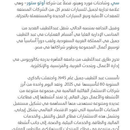
سي
، وشاحنات فورد وهينو، فضلاً عن شركة
أوتو ستور
– وهي
علامة تجارية لجميل للسيارات تقدم كل من الشركات المصنعة
للمعدات الأصلية وبيع السيارات الجديدة والمستعملة بالتجزئة.
وقبيل التحاقه بمنصبه الحالي، شغل عبداللطيف العديد من
المناصب الإدارية العليا في أقسام العمليات في عبد اللطيف
جميل في المملكة العربية السعودية، ولعب دوراً أساسياً في
توسيع أعمال المجموعة وتطوير شراكاتها في مصر.
تخرج طارق عبداللطيف من جامعة القاهرة بدرجة بكالوريوس في
إدارة الأعمال، ويتحدث العربية، والفرنسية، والإنكليزية.
تأسست عبد اللطيف جميل عام 1945، واحتفلت بالذكرى
السنوية 80 لتأسيسها في 2025، وتعد اليوم واحدة من أبرز
شركات الاستثمار العائلية العالمية في مجموعة متنوعة من
الأنشطة والأعمال حول العالم، إذ تمتد أنشطتها إلى قطاعات
عديدة ومتنوعة تستهدف منها المساهمة في تشكيل مستقبل
الصناعات الأساسية التي تقود الاقتصاد العالمي بشكل إيجابي.
وتشمل هذه الاستثمارات قطاع النقل والتنقل، والخدمات
المالية، والطاقة، والخدمات البيئية، والصحة، إلى جانب أنشطة
أخرى متنوعة في قطاع المنتجات الاستهلاكية، والتطوير العقاري