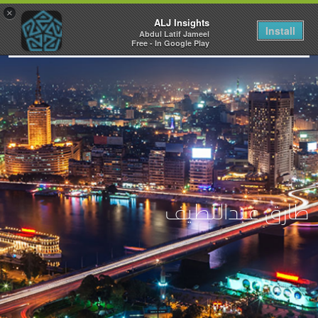
×
ALJ Insights
Install
Abdul Latif Jameel
Toggle
Free - In Google Play
navigation
طارق عبداللطيف