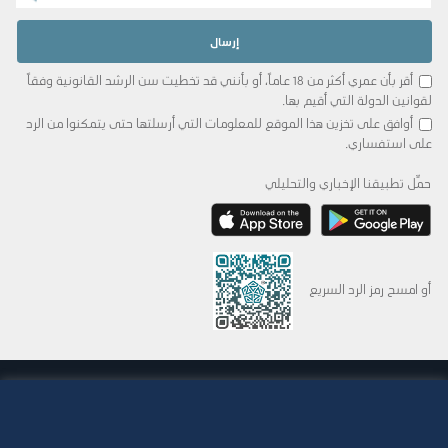
أقر بأن عمري أكثر من 18 عاماً، أو بأنني قد تخطيت سن الرشد القانونية وفقاً
لقوانين الدولة التي أقيم بها.
أوافق على تخزين هذا الموقع للمعلومات التي أرسلتها حتى يتمكنوا من الرد
على استفساري.
حمِّل تطبيقنا الإخباري والتحليلي
أو امسح رمز الرد السريع
© 2015-2026 Abdul Latif Jameel IPR Company Limited. Permission to use this site is
granted strictly subject to the
Terms of Use
. The Abdul Latif Jameel name and the
Abdul Latif Jameel logotype and pentagon-shaped graphics are trademarks or