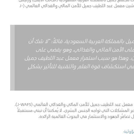
معهد ماساتشوستس للتكنولوجيا (MIT) رافائيل ريف عند تدشين معمل عبد اللطيف جميل للأمن المائي والغذائي العالمي (J-
بالمملكة العربية السعودية، قائلاً: “لا شك أن
لى الأمن المائي والغذائي، وهو يقضي على
هن. وهذا هو سبب استمرار معمل عبد اللطيف جميل
ن المائي والغذائي العالمي (J-WAFS) في استكشاف قوة العلم والتقنية للتأثير بشكلٍ
وتعمل عبد اللطيف جميل، من خلال استثمارها المتواصل في معمل عبد اللطيف جميل للأمن المائي والغذائي العالمي (J-WAFS)،
ر المشكلات التي تواجه الجنس البشري. لا يُمكننا أن نبني مستقبلاً
ل تضافُر الجهود والاستثمار في البحوث العالمية الرائدة.
ؤولية