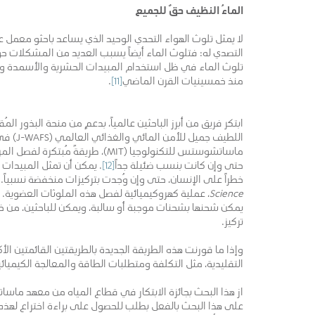
الماءُ النظيف حقٌ للجميع
التصدي له: فتلوث الماء أيضاً يسبب العديد من المشكلات حول 
تلوث الماء في ظل استخدام المبيدات الحشرية والأسمدة والمو
منذ خمسينيات القرن الماضي
[11]
.
ابتكر فريق من أبرز الباحثين عالمياً، بدعمٍ من منحة البذور ا
اللطيف جميل للأمن ال
ماساتشوستس للتكنولوجيا (MIT)، طريقةً مُبت
حتى وإن كانت بنسب ضئيلة جداً
[12]
. يمكن أن تمثل المبيدات 
خطراً على الإنسان، حتى وإن وُجدت بتركيزات منخفضة نسبياً.
Science
، عملية كهروكيميائية لفصل هذه الملوثات العضوية. 
يمكن شحنها بشحنات موجبة أو سالبة، ويمكن للباحثين، من خلال
تركيز.
وإذا ما قورنت هذه الطريقة الجديدة بالطريقتين القائمتين الأ
التقليدية، مثل التكلفة ومتطلبات الطاقة والمعالجة الكيميائي
على هذا البحث بالفعل بطلب للحصول على براءة اختراع لهذه ال