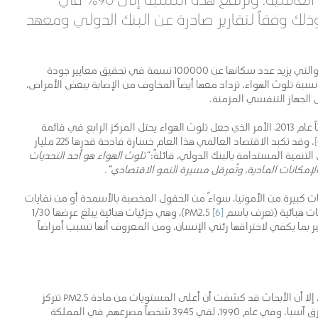
ك وفقاً لتقارير صادرة عن البنك الدولي ومعهد
تُخفق 98 بالمئة من المدن ذات الدخل المنخفض والمتوسط والتي يزيد عدد سكانها عن 100000 نسمة في تحقيق معايير جودة
نسبة تلوث الهواء، تزداد معها أيضاً المخاوف من الإصابة ببعض الأمراض،
 الجهاز التنفسي المزمنة.
لقي 5,5 مليون شخص مصرعهم جراء استنشاقهم هواءً ملوثاً عام 2013، الأمر الذي جعل تلوث الهواء يحتل المركز الرابع في قائمة
. وقد تكبد الاقتصاد العالمي هذا العام خسارة فادحة قدرها 225 مليار
 التنمية المستدامة بالبنك الدولي، قائلةً:
“تلوث الهواء هو أحد التحديات
الإمكانات المادية، وتُعرقل مسيرة النمو الاقتصادي”.
يات كبيرة من الأمونيا، سواءٌ من الحقول المخصبة بالأسمدة أو من نفايات
بائية (تعرف باسم PM2.5
[6]
)، وهي جزئيات هبائية يبلغ عرضها 1/30
ر بما يكفي لاختراقها رئتي الإنسان، ومن المعروف أنها تسبب أمراضاً
وعلى الرغم من أن تلوث الهواء يمثل مشكلة عالمية بلا شك، إلا أن الأبحاث قد كشفت أن أعلى المستويات من مادة PM2.5 تتركز
في منطقة الشرق الأوسط وشمال أفريقيا وفي جنوب وشرق آسيا. وفي عام 1990، لقي 3945 شخصاً مصرعهم في المملكة