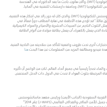
لانداو، أستاذ الهندسة الكيميائية بمعهد ماساتشوستس للتكنولوجيا (MIT)، وألان هاتون، باحث ما بعد الدكتوراه في الهندسة
ات للتقنية في ألمانيا.
ويعتقد خياو سو، باحث ما بعد الدكتوراه، في معهد ماساتشوستس للتكنولوجيا (MIT)، والذي كان له دور رائد في ابتكار هذه التقنية،
َ قائلاً
: “قد تؤدي هذه الأنظمة في نهاية المطاف دوراً فعالاً في
يمثل التلوث الناجم عن المبيدات الحشرية والأصباغ والمواد الكيميائية
اءة الذي يعمل بالكهرباء أن يعمل بطاقة مولدة من ألواح الطاقة
اختبارات أخرى تحت ظروف واقعية للتأكد من صلاحيته من الناحية الفنية،
اهدة فيديو ومطالعة المزيد من المعلومات عن هذا البحث
هنا
ماء تحدياً رئيسياً في جميع أنحاء العالم، لكن من الواضح أن تأثيره
لمئة فقط من حالات الوفاة المرتبطة بتلوث الهواء لا تحدث في الدول ذات الدخل المنخفض
 العربية السعودية (الجانب الأيمن) ورئيس معهد ماساتشوستس
للتكنولوجيا (MIT) رافائيل ريف عند تدشين معمل عبد اللطيف جميل للأمن المائي والغذائي العالمي (J-WAFS) عام 2014″
ميل رئيس مبادرات مجتمع جميل بالمملكة العربية السعودية (الجانب الأيمن) ورئيس