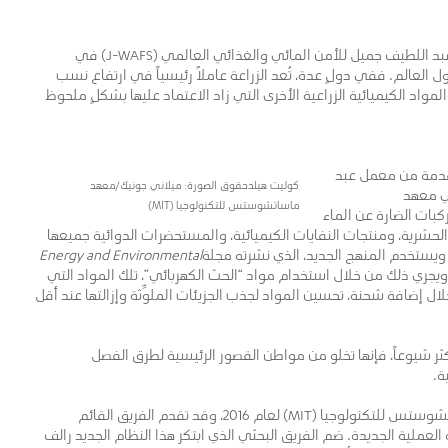
لا يمثل تلوث الهواء التحدي الوحيد الذي يساعد باحثو معمل عبد اللطيف جميل للأمن المائي والغذائي العالمي (J-WAFS) في
العالم. ففي دولٍ عدة، تُعد الزراعة عاملاً رئيسياً في ارتفاع نسب
اد الكيميائية الزراعية الأخرى التي زاد الاعتماد عليها بشكلٍ ملحوظ
لمُقدمة من معمل عبد
كوليت هيلدحقوق الصورة: ميلاني جونيك/معهد
مائي والغذائي العالمي (J-WAFS) في معهد
ماساتشوستس للتكنولوجيا (MIT)
كرة لفصل المركبات الضارة عن الماء
الحشرية، ومنتجات النفايات الكيميائية، والمستحضرات الدوائية جميعها
 ويستخدم المنهج الجديد، الذي نشرته مجلة
Energy and Environmental
ويجري ذلك من خلال استخدام مواد “الحث الكهربائي”، تلك المواد التي
 إضافة شحنة، تحسين المواد لجذب الجزيئات الملوِّثة وإزالتها عند أقل
كثر شيوعاً، فإنها تخلو من مواطن القصور الرئيسية لطرق الفصل
ة.
از هذا البحث بجائزة الابتكار في قطاع المياه من معهد ماساتشوستس للتكنولوجيا (MIT) لعام 2016، وقد تقدم الفريق القائم
عملية الجديدة. ضم الفريق البحثي الذي ابتكر هذا النظام الجديد رالف