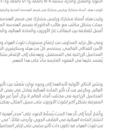
الصويا، والقمح، والذرة، بنسبة 6-16 بالمئة، و7-12 بالمئة، و3-5 بالمئة على التوالي.
كوليت هيلد، أستاذ مشارك ورئيس مشارك في قسم الهندسة المدنية والبيئي
عملت بشكلٍ مكثف مع طالب الدكتوراة بقسم الهندسة المدن
أفضل للعلاقة بين انبعاثات غاز الأوزون، والمادة الهبائية، والم
وفي ظل تزايد المخاوف من ارتفاع مستويات تلوث الهواء وتنا
الأمن الغذائي العالمي. يستخدم كلٌ من هيلد وسكيفيري النم
المحاصيل الزراعية في المستقبل. ويهدفان إلى الإلمام ب
يُعتمد عليها في العقود القادِمة بناءً على هذا الفهم.
وتشير النتائج الأولية لأبحاثهما إلى وجود توازن مُعقّد بين تأ
العالم، وبالرغم من أن تأثير المادة الهبائية يُعادل في بعض المن
المحاصيل الزراعية في مختلف أنحاء العالم لا يزال أمراً غير مؤ
المعرضة بشكلٍ أكبر لتلوث الأوزون، على سبيل المثال، يمكن
وأشار أيضاً إلى أن هذا البحث يُسلّط الضوء على
“مدى أهمية ا
انتشار المادة الهبائية في الغلاف الجوي. وأردف قائلاً: “في ض
من تلوث الهواء قد تكون ذات تأثير سلبي على إنتاج المحاصيل