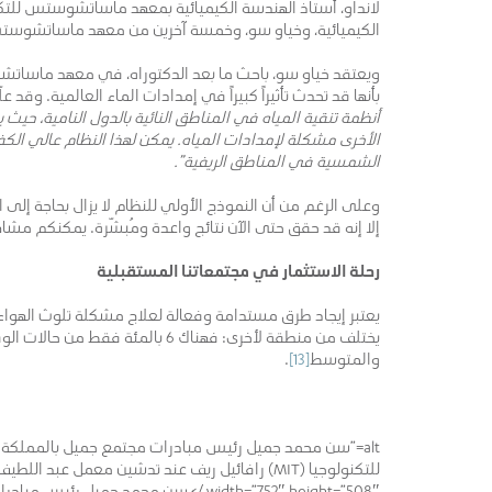
الكيميائية، وخياو سو، وخمسة آخرين من معهد ماساتشوستس للتكنولوجيا (MIT)، وجامعة دارمشت
بأنها قد تحدث تأثيراً كبيراً في إمدادات الماء العالمية. وقد علّق
أنظمة تنقية المياه في المناطق النائية بالدول النامية، حيث 
الأخرى مشكلة لإمدادات المياه. يمكن لهذا النظام عالي الكف
الشمسية في المناطق الريفية”.
وعلى الرغم من أن النموذج الأولي للنظام لا يزال بحاجة إلى 
إلا إنه قد حقق حتى الآن نتائج واعدة ومُبشّرة. يمكنكم مش
رحلة الاستثمار في مجتمعاتنا المستقبلية
يعتبر إيجاد طرق مستدامة وفعالة لعلاج مشكلة تلوث الهواء وال
يختلف من منطقة لأخرى: فهناك 6 با
والمتوسط
[13]
.
alt=”سن محمد جميل رئيس مبادرات مجتمع جميل بالمملكة
width=”752″ height=”508″ /> سن محمد ج