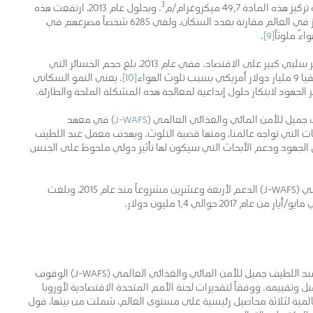
3
ادة 49,7 ميكروغرام/م
. وبحلول عام 2013، ارتفعت هذه
، وهي ثالث أعلى متوسط تركيز في العالم مقارنة بعدد السكان، ولقي 6285 شخصاً مصرعهم في
.
[9]
لا تقتصر تكلفة تلوث الهواء على خسارة الأرواح: بل إن لها تأثير سلبي كبير على الاقتصاد. ففي عام 2013، بلغ حجم الخسائر التي
هواء
[10]
. يعني النمو السكاني
ر الجهود لابتكار حلول إبداعية لمعالجة هذه المشكلة الملحة والطارئة.
ميل للأمن المائي والغذائي العالمي (
J-WAFS
) في معهد
اغة حلولٍ لأكبر التحديات التي تواجه عالمنا، ومنها قضية التلوث. ويهدف معمل عبد اللطيف
 والغذائي العالمي (J-WAFS) إلى تنسيق الجهود ودعم الأبحاث التي سيكون لها تأثير دولي ملحوظ على الجنس
قدم معمل عبد اللطيف جميل للأمن المائي والغذائي العالمي (J-WAFS) الدعم لأربعة وعشرين مشروعاً منذ عام 2015، وبلغت
2 حوالي 1,4 مليون دولار.
يحاول باحثون من خلال أحد المشروعات التي يدعمها معمل عبد اللطيف جميل للأمن المائي والغذائي العالمي (J-WAFS) الوقوف
 وتقييمه. ووفقاً لتقديرات لجنة الأمم المتحدة الاقتصادية لأوروبا
أوزون قد تسبب عام 2000 في خسائر عالمية لثلاثة محاصيل رئيسية على مستوى العالم، شملت من بينها، فول