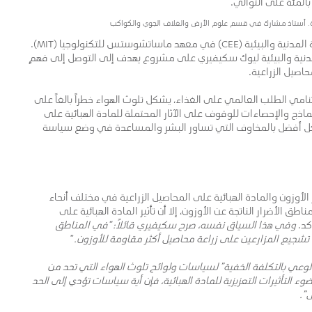
ة. أستاذ مشارك في قسم علوم الأرض والغلاف الجوي والكواكب
وليت هيلد أستاذ مشارك ورئيس مشارك في قسم الهندسة المدنية والبيئية (CEE) في معهد ماساتشوستس للتكنولوجيا (MIT).
ية والبيئية ليوك سكيفيري على مشروع يهدف إلى التوصل إلى فهمٍ
حاصيل الزراعية.
مي الطلب العالمي على الغذاء، يشكل تلوث الهواء خطراً بالغاً على
اذج والإحصاءات للوقوف على الآثار المحتملة للمادة الهبائية على
شكل أفضل بالمخاوف التي تساور البشر والمساعدة في وضع سياسة
ثير الأوزون والمادة الهبائية على المحاصيل الزراعية في مختلف أنحاء
اطق الأضرار الناتجة عن الأوزون، إلا أن تأثير المادة الهبائية على
كد.
وفي هذا السياق نفسه، صرح سكيفيري قائلاً: “في المناطق
 تشجيع المزارعين على زراعة محاصيل أكثر مقاومة للأوزون.
”
لوعي بالتكلفة الخفية” لسياسات ولوائح تلوث الهواء التي تحد من
وء التأثيرات التعزيزية للمادة الهبائية، فإن أية سياسات تؤدي إلى الحد
”.