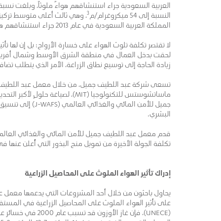
العربية السعودية جراء استنشاقهم هواءً ملوثاً، وبلغت نسبة تركيز هذه الم
3
النسبة إلى 54 ميكروغرام/م
المملكة العربية السعودية في عام 2013 جراء استنشاقهم هواءً ملوثاً
لحقت بدخل العمال في منطقة الشرق الأوسط وشمال أفريقيا 9 مليار دولار أمريكي بسبب تلوث ال
زيادة الحاجة إلى توسيع نطاق الزراعة، الأمر الذي يتطلب تضاف
تسعى شركة عبد اللطيف جميل، من خلال معمل عبد اللطيف ج
ماساتشوستس للتكنولوجيا (MIT)، لصي
جميل للأمن المائي
البشري.
تكلفة الجولة الأخيرة من تمويل منح البذور التي أُعلن عنها في مايو/أيار من عام 017
إدراك تأثير الهواء الملوث على المحاصيل الزراعية
على تأثير الهواء الملوث على المحاصيل الزراعية في المستقبل
(UNECE)، فإن غاز ال