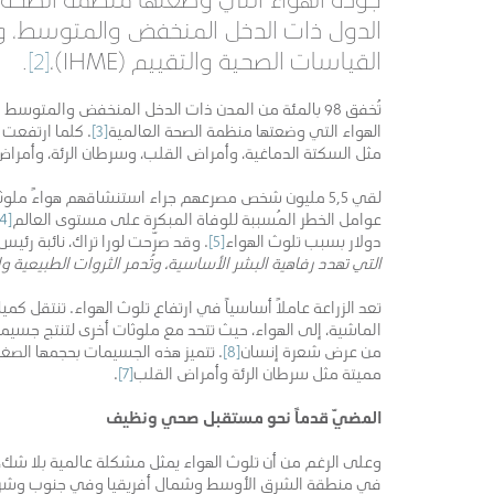
الدول ذات الدخل المنخفض والمتوسط، وذل
القياسات الصحية والتقييم (IHME)،
[2]
.
الهواء التي وضعتها منظمة الصحة العالمية
[3]
. كلما ارتفعت 
مثل السكتة الدماغية، وأمراض القلب، وسرطان الرئة، وأمراض
عوامل الخطر المُسببة للوفاة المبكرة على مستوى العالم
[4]
دولار بسبب تلوث الهواء
[5]
. وقد صرّحت لورا تراك، نائبة رئيس
التي تهدد رفاهية البشر الأساسية، وتُدمر الثروات الطبيعية و
تعد الزراعة عاملاً أساسياً في ارتفاع تلوث الهواء. تنتقل كم
الماشية، إلى الهواء، حيث تتحد مع ملوثات أخرى لتنتج جسيمات ه
من عرض شعرة إنسان
[8]
. تتميز هذه الجسيمات بحجمها الصغي
مميتة مثل سرطان الرئة وأمراض القلب
[7]
.
المضيّ قدماً نحو مستقبل صحي ونظيف