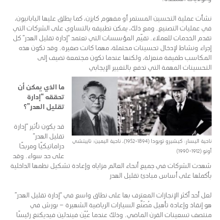
نشأت عملية التحسين المستمر أو مفهوم كايزن، كما يطلق عليها اليابانيون،
في عمليات التصنيع. ومع ذلك، يمكن تطبيقه بالتساوي على الشركات التي
تقدم الخدمات للعملاء. تقيّم المؤسسات التي تعتمد “إدارة تقليل الهدر” كل
إجراء ونشاط لإدخال تحسينات محتملة، مهما كانت صغيرة. وقد تكون هذه
المكاسب طفيفة منعزلة، ولكنها عندما تكون مجتمعة تضيف إلى
التحسينات المهمة التي تدفع بالتغيير الإيجابي
ما الذي يمكن أن
تحققه “إدارة
تقليل الهدر”؟
قد يكون تأثير “إدارة
تقليل الهدر”
ناحية اليسار: كيشيرو تويودا (1894-1952)، ناحية اليمين: تاييتشي
دراماتيكيًا ومربحًا
أونو (1912-1990)
على حد سواء. وقد
شهدت الشركات في جميع أنحاء العالم مزاياه وإعادة تشكيل نظمها الداخلية
بأكملها على أساس مبادئ تقليل الهدر
لعل أحد أكثر الإنجازات المعترف بها على نطاق واسع في “إدارة تقليل الهدر”
هو إنقاذ وإعادة تأهيل مُصَنِّع السيارات الرياضية الشهيرة – بورش في
منتصف تسعينات القرن الماضي. وذلك عندما عُيّن فيندلين فيديكنغ رئيسًا