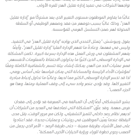
تواجهها الشركات في تنفيذ إدارة تقليل الهدر للمرة الأولى.
غالبًا ما يقاوم الموظفون مستوى التغيير الذي يعد مشتركًا مع “إدارة تقليل
الهدر”، وذلك غالبًا بسبب خوفهم من فقد وضعهم الوظيفي أو السلطة
المخولة لهم ضمن التسلسل الهرمي للمؤسسة.
يقول ويبوشش:
“يتمثل التحدي الذي يواجه “إدارة تقليل الهدر” في التنفيذ،
وليس في فهمها. وعادةً ما تفهم الإدارة العليا “إدارة تقليل الهدر”، وأيضًا
يفهم المشغلون في ورش العمل هذه الإدارة بسرعة كبيرة. تكمن المشكلة
في الإدارة الوسطى، الذين كثيرًا ما يحاولون الاحتفاظ بالمعلومات لأنفسهم.
فمع عمليات الحد من الهدر، يمكنك إنشاء بيئة تتسم بالشفافية الكاملة وفقًا
لمؤشرات الأداء الرئيسة والمساءلة التي يمكن قياسها على أساس يومي.
لذا قد تخسر الإدارة الوسطى الكثير مما لديها، وغالبًا ما تحاول إحباط مبادرة
التغيير كلها. وقد يؤدي عنصر واحد سيء إلى وقف العملية برمتها، وهذا هو
الجزء الصعب”.
يشير الشيشكلي أيضًا إلى أن المبالغة في المعرفة قد تؤدي إلى فقدان
فرص مهمة. وقد علّقَ:
“المشكلة التي تصادفها في العديد من الشركات أن
لديهم نظام رصد داخلي للتميز التشغيلي، ولكن مع مرور الوقت، يقل مدى
اليقظة عندما يُعيّن الموظفين في روتينات وعمليات جديدة. فقد اعتادوا
على فعل الأشياء بطريقة معينة – حتى طريقة الرصد – الأمر الذي يجعل من
الصعب رجوع خطوة للوراء ورؤية الخيارات الأخرى الممكنة”.