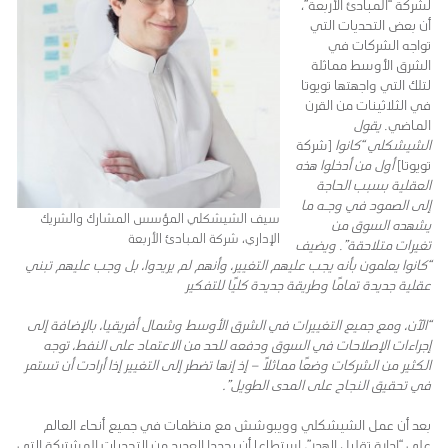
لشركة “المبادئ الأربعة”،
أن بعض التحديات التي
تواجه الشركات في
الشرق الأوسط مماثلة
لتلك التي واجهتها تويوتا
في الثلاثينات من القرن
الماضي.
يقول
الشيشكلي “كانوا
[شركة
تويوتا]
أول من أدخلوا هذه
العقلية بسبب الحاجة
إلى الصمود في وجـه ما
سيف الشيشكلي المؤسس المشارك والشريك
يشهده السوق من
الإداري، شركة المبادئ الأربعة
تغيرات متلاحقة”
.
ويضيف
“كانوا يعلمون بأنه يجب عليهم التغيير، وأنهم لم يريدوا، بل وجب عليهم تبني
عقلية جديدة تمامًا وطريقة جديدة كليًا للتفكير
“الآن، ومع جميع التغييرات في الشرق الأوسط وشمال أفريقيا، بالإضافة إلى
إجراءات الإصلاحات في السوق ودفعه للحد من الاعتماد على النفط، توجه
الكثير من الشركات وضعًا مماثلاً – إذ إنها تضطر إلى التغيير إذا أرادت أن تستمر
في تحقيق النجاح على المدى الطويل”.
بعد أن عمل الشيشكلي وويبوشش مع منظمات في جميع أنحاء العالم
على “إدارة تقليل الهدر”، استطاعا أن يحددا العديد من التحديات المشتركة التي