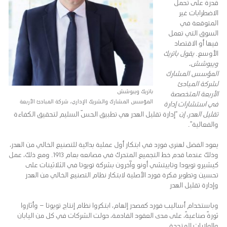
قدرةً على تحمل
الاضطرابات غير
المتوقعة في
السوق التي تعمل
فيها أو الاقتصاد
الأوسع.
يقول باتريك
ويبوشش،
المؤسس المشارك
لشركة المبادئ
باتريك ويبوشش
الأربعة المتخصصة
المؤسس المشارك والشريك الإداري، شركة المبادئ الأربعة
في استشارات إدارة
تقليل الهدر، إن
“إدارة تقليل الهدر هي تطبيق الحسّ السليم لتحقيق الكفاءة
والفعالية”.
يعود الفضل لهنري فورد في ابتكار أول عملية بدائية للتصنيع الخالي من الهدر،
وذلك عندما قدم خط التجميع المتحرك في مصانعه بعام 1913. ومع ذلك، عمل
كيشيرو تويودا وتاييتشي أونو وآخرون بشركة تويوتا في الثلاثينات على
تحسين وتطوير فكرة فورد الأصلية لابتكار نظام التصنيع الخالي من الهدر
وإدارة تقليل الهدر
وباستخدام أساليب فورد كمصدر إلهام، ابتكروا نظام إنتاج تويوتا – وأثاروا
ثورةً صناعيةً، على مدى العقود القادمة، حولت الشركات في كل من اليابان
والولايات المتحدة.