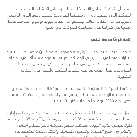
يعتقد أن شركة “المبادئ الأربعة” لديها القدرة على اكتشاف التحسينات
الممكنة التي انقضت دون أن يلاحظها أحد، وذلك بسبب وجود الفرق الداخلية
بالقرب جدًا من النظام القائم ليتمكنوا من تحديد عيوبه بوضوح، كما تعد عاملاً
رئيسيًا في قدرتها على مساعدة الشركات في التحول
إتاحة فرصًا جديدة للنمو
اعتمدت عبد اللطيف جميل لأول مرة مفهوم ثقافة كايزن عندما بدأت استيراد
سيارات تويوتا من اليابان إلى المملكة العربية السعودية منذ أكثر من 60 عامًا.
وقد شهدت منذ ذلك الحين في مباشرة كيف يمكن أن تضمن إدارة تقليل
الهدر وجود أعمال قوية بما فيه الكفاية للتكيف والتطور في البيئات
المتغيرة.
استثمار الشركات المملوكة للسعوديين في شركة المبادئ الأربعة يعكس
هذه العلاقة الوطيدة مع اليابان، ويتبع اتفاق السعودية واليابان الأخير فيما
يخض رؤية 2030 لتوطيد العلاقات أكثر بين البلدين.
يقول فادي محمد عبد اللطيف جميل، نائب الرئيس ونائب رئيس مجلس إدارة
عبد اللطيف جميل:
تتشاطر عبد اللطيف جميل والمبادئ الأربعة الالتزام بتقديم
حلولاً مبتكرة عالية الجودة للعملاء. تتطلع الشركتان، عبر القطاع الخاص
والعام، إلى تعزيز الكفاءة وتحسين الفعالية، واحتلال مكانة تمكنهم من