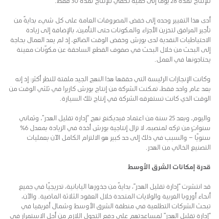
للإنتاج لمدة 28 يومًا إلى كمية تكفي للإنتاج لمدة 30 فقط.
أدى هذا التغيير وحده إلى خفض المصروفات العامة على كل شيء بدايةً من
تأجير المرافق لتخزين الأجزاء والمكونات حتى التأمين، بالإضافة إلى زيادة
الاحتياطيات النقدية لدى بورش وخفض الوقت الضائع، إذ لم يعد العمال بحاجة
إلى البحث من خلال البحث في صفوف القطع الساحقة عن مكوّنات معينة
يحتاجونها في العمل.
وكانت الإنجازات الرئيسة التي حققها هذا النهج الجيد ملفتة للنظر أكثر: إذ إنه
بعد عام واحد فقط، تمكنت الشركة من إنتاج بورش كاريرا في ثلثي الوقت من
الوقت الذي كانت تستغرقه الشركة في إنتاج تلك السيارة.
واليوم، وبعد 25 سنة من اعتماد فيديكنغ نهج “إدارة تقليل الهدر”، وثماني
سنواتٍ من تركه لمنصبه، لا تزال إنتاجية بورش أخذة في الزيادة بمعدل 6%
سنويًا – والسبب في ذلك إلى حد كبير هو الالتزام الكامل الآن بعمليات
التصنيع الخالي من الهدر.
قدرة إمكانات الشرق الأوسط
قد انتشرت “إدارة تقليل الهدر”، بدايةً من جذورها اليابانية، تدريجيًا في جميع
أنحاء أوروبا الغربية والولايات المتحدة خلال العقود الثلاثة الماضية. والآن،
تبحث الشركات التطلعية في منطقة الشرق الأوسط وشمال أفريقيا في
“إدارة تقليل الهدر” لمساعدتهم على دفع التحول اللازم من أجل الاستمرار في