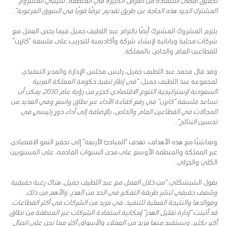
تحقيق أقصى استفادة من الفرص الكبيرة في المنطقة. سيلبي المشروع
المشترك الجيد هذه الحاجة عن طريق تقديم عرضًا قويًا في السوق المرغوبة”.
يلتزم المشروك المشترك أيضًا بالتزام عبد اللطيف جميل فيما يخص العمل مع
شركات محلية ويابانية لإنشاء شركة وأكاديمية للتدريب على فلسفة “كايزن”
للقطاعين العام والخاص بالمملكة.
وقد قال محمد عبد اللطيف جميل، رئيس مجلس الإدارة والمدير التنفيذي
لمجموعة عبد اللطيف جميل:
“في إطار تنفيذ حكومة المملكة العربية
السعودية لإستراتيجية التنوع الاقتصادي كجزءٍ من رؤية عام
2030
، يمكن أن
تساعد فلسفة “كايزن” في رفع كفاءة الأداء عبر نطاق واسع وفي العديد من
المجالات في القطاعين العام والخاص، بالإضافة إلى أداء دورٍ رئيسيٍ في
تحسين النتائج”.
وتماشيًا مع هذه الأهداف، تهدف “المبادئ الأربعة” إلى تحفيز النمو الاقتصادي
عبر المملكة والمنطقة الأوسع على مدى السنوات القادمة، على المستويين
الكلي والجزئي.
يقول الشيشكلي:
“من خلال العمل مع عبد اللطيف جميل، هناك رغبة حقيقية
وشغف حقيقي لنشر طريقة التفكير في الحد من الهدر، والأهم من ذلك،
وفوائدها والنتيجة الفعلية للتنفيذ، في مزيد من الشركات في أكثر القطاعات.
قد أثبتت “إدارة تقليل الهدر” إمكانية استفادة الشركات عبر المنطقة من نطاق
أكبر بكثير، ويستفيد منها مزيد من العملاء والأسواق أكثر مما نحن على اتصال