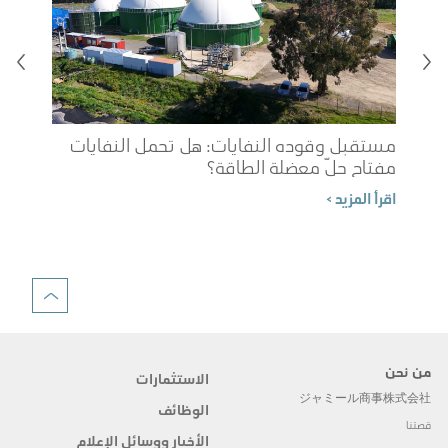
مستقبل وقوده النفايات: هل تحمل النفايات
مفتاح حلّ معضلة الطاقة؟
شوب
اقرأ المزيد >
الم
اقرأ 
من نحن
الاستثمارات
ジャミール商事株式会社
الوظائف
قصتنا
الأخبار ووسائل الإعلام