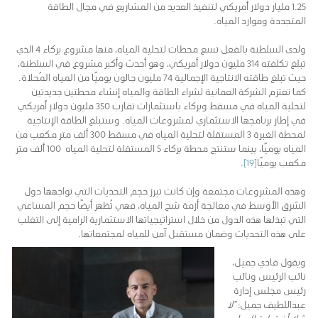
1.25 مليار دولار أمريكي لتنفيذ العديد من المشاريع في مجال الطاقة
المتجددة وموارد المياه.
ولدى السلطنة بالفعل تسع محطات لتحلية المياه، منها مشروع بركاء 4 الذي
تبلغ تكلفته 314 مليون دولار أمريكي، وهو أحدث وأكبر مشروع في السلطنة،
حيث تبلغ طاقته الانتاجية الإجمالية 74 مليون جالون يوميًا من المياه المُحلاة.
كما تعتزم الشركة العمانية لشراء الطاقة والمياه إنشاء محطتين جديدتين
لتحلية المياه في مسقط وبركاء باستثمارات تقارب 350 مليون دولار أمريكي
في إطار برنامجها الاستثماري لمشروعات المياه. وستبلغ الطاقة الإنتاجية
لمحطة الغبرة 3 المستقلة لتحلية المياه في مسقط 300 ألف متر مكعب من
المياه يوميًا، بينما ستنتج محطة بركاء 5 المستقلة لتحلية المياه 100 ألف متر
مكعب يوميًا
[19]
.
وهذه المشروعات مجتمعة وإن كانت تبرز حجم التحديات التي تواجهها دول
الشرق الأوسط في معالجة أزمة شح المياه، فهي تُظهر أيضًا حجم المساعي
التي تبذلها هذه الدول من خلال استراتيجياتها الاستثمارية الرامية إلى التغلب
على هذه التحديات وضمان مستقبل آمن للمياه لمجتمعاتها.
ويقول فادي جميل،
نائب الرئيس ونائب
رئيس مجلس إدارة
عبداللطيف جميل:
“لا
شك أن تحلية المياه