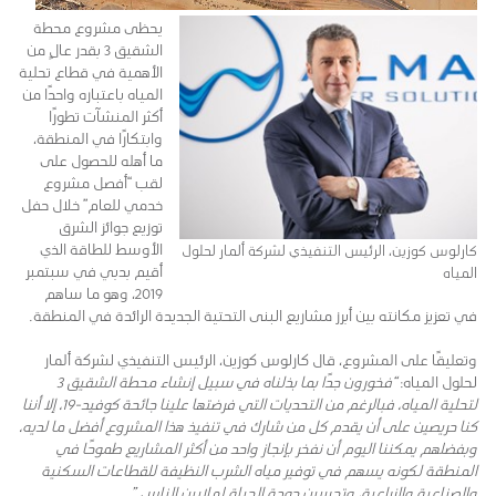
يحظى مشروع محطة
الشقيق 3 بقدر عالٍ من
الأهمية في قطاع تحلية
المياه باعتباره واحدًا من
أكثر المنشآت تطورًا
وابتكارًا في المنطقة،
ما أهله للحصول على
لقب “أفصل مشروع
خدمي للعام” خلال حفل
توزيع جوائز الشرق
الأوسط للطاقة الذي
كارلوس كوزين، الرئيس التنفيذي لشركة ألمار لحلول
أقيم بدبي في سبتمبر
المياه
2019، وهو ما ساهم
في تعزيز مكانته بين أبرز مشاريع البنى التحتية الجديدة الرائدة في المنطقة.
وتعليقًا على المشروع، قال كارلوس كوزين، الرئيس التنفيذي لشركة ألمار
لحلول المياه:
“فخورون جدًا بما بذلناه في سبيل إنشاء محطة الشقيق 3
لتحلية المياه، فبالرغم من التحديات التي فرضتها علينا جائحة كوفيد-19، إلا أننا
كنا حريصين على أن يقدم كل من شارك في تنفيذ هذا المشروع أفضل ما لديه،
وبفضلهم يمكننا اليوم أن نفخر بإنجاز واحد من أكثر المشاريع طموحًا في
المنطقة لكونه يسهم في توفير مياه الشرب النظيفة للقطاعات السكنية
والصناعية والزراعية، وتحسين جودة الحياة لملايين الناس.”