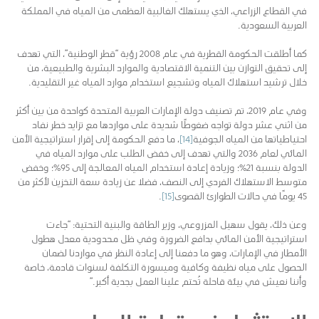
في القطاع الزراعي، الذي يستهلك الغالبية العظمى من المياه في المملكة
العربية السعودية.
كما أطلقت الحكومة القطرية في عام 2008 رؤية “قطر الوطنية”، التي تهدف
إلى تحقيق التوازن بين التنمية الاقتصادية والموارد البشرية والطبيعية، من
خلال ترشيد استهلاك المياه وتشجيع استخدام موارد المياه غير التقليدية.
وفي عام 2019، تم تصنيف دولة الإمارات العربية المتحدة كواحدة من بين أكثر
من اثني عشر دولة تواجه ضغوطًا شديدة على مواردها مع تزايد خطر نفاد
احتياطياتها من المياه الجوفية
[14]
، ما دفع الحكومة إلى إقرار استراتيجية الأمن
المائي لعام 2036 والتي تهدف إلى خفض الطلب على موارد المياه في
الدولة بنسبة 21%؛ وزيادة إعادة استخدام المياه المعالجة إلى 95%؛ وخفض
متوسط الاستهلاك الفردي إلى النصف، فضلا عن زيادة سعة التخزين لأكثر من
45 يومًا في حالات الطوارئ القصوى
[15]
.
وعن ذلك، يقول سهيل المزروعي، وزير الطاقة والبنية التحتية: “جاءت
استراتيجية الأمن المائي بدافع الضرورة وفي ظل محدودية معدل هطول
الأمطار في الإمارات، وهو ما دفعنا إلى إعادة النظر في مواردنا لضمان
الحصول على مياه نظيفة وكافية وميسورة التكلفة لسنوات قادمة، خاصة
وأننا نعيش في بيئة قاحلة تُحتم علينا العمل بجدية أكبر.”