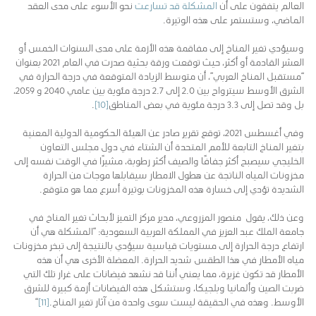
العالم يتفقون على أن
المشكلة قد تسارعت
نحو الأسوء على مدى العقد
الماضي، وستستمر على هذه الوتيرة.
وسيؤدي تغير المناخ إلى مفاقمة هذه الأزمة على مدى السنوات الخمس أو
العشر القادمة أو أكثر، حيث توقعت ورقة بحثية صدرت في العام 2021 بعنوان
“مستقبل المناخ العربي”، أن متوسط الزيادة المتوقعة في درجة الحرارة في
الشرق الأوسط سيترواح بين 2.0 إلى 2.7 درجة مئوية بين عامي 2040 و 2059،
بل وقد تصل إلى 3.3 درجة مئوية في بعض المناطق
[10]
.
وفي أغسطس 2021، توقع تقرير صادر عن الهيئة الحكومية الدولية المعنية
بتغير المناخ التابعة للأمم المتحدة أن الشتاء في دول مجلس التعاون
الخليجي سيصبح أكثر جفافًا والصيف أكثر رطوبة، مشيرًا في الوقت نفسه إلى
مخزونات المياه الناتجة عن هطول الامطار سيقابلها موجات من الحرارة
الشديدة تؤدي إلى خسارة هذه المخزونات بوتيرة أسرع مما هو متوقع.
وعن ذلك، يقول منصور المزروعي، مدير مركز التميز لأبحاث تغير المناخ في
جامعة الملك عبد العزيز في المملكة العربية السعودية: “المشكلة هي أن
ارتفاع درجة الحرارة إلى مستويات قياسية سيؤدي بالنتيجة إلى تبخر مخزونات
مياه الأمطار في هذا الطقس شديد الحرارة. المعضلة الأخرى هي أن هذه
الأمطار قد تكون غزيرة، مما يعني أننا قد نشهد فيضانات على غرار تلك التي
ضربت الصين وألمانيا وبلجيكا، وستشكل هذه الفيضانات أزمة كبيرة للشرق
الأوسط. وهذه في الحقيقة ليست سوى واحدة من آثار تغير المناخ.
[11]
“