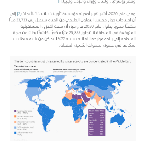
وقطر وإسرائيل ولبنان وإيران والأردن وليبيا.
[1]
وفي عام 2020، أشار تقرير أصدرته مؤسسة “أورينت بلانيت” للأبحاث
[2]
إلى
أن احتياجات دول مجلس التعاون الخليجي من المياه ستصل إلى 33,733 مترًا
مكعبًا سنويًا بحلول عام 2050، في حين أن سعة التخزين المستقبلية
المتوقعة في المنطقة لا تتجاوز 25,855 مترًا مكعبًا، كاشفًا بذلك عن حاجة
المنطقة إلى زيادة مواردها المائية بنسبة 77% لتتمكن من تلبية متطلبات
سكانها في غضون السنوات الثلاثين المقبلة.