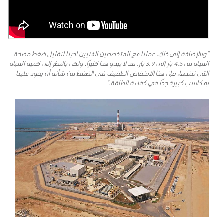
“وبالإضافة إلى ذلك، عملنا مع المتخصصين الفنيين لدينا لتقليل ضغط مضخة
المياه من 4.5 بار إلى 3.9 بار. قد لا يبدو هذا كثيرًا، ولكن بالنظر إلى كمية المياه
التي ننتجها، فإن هذا الانخفاض الطفيف في الضغط من شأنه أن يعود علينا
بمكاسب كبيرة جدًا في كفاءة الطاقة.”