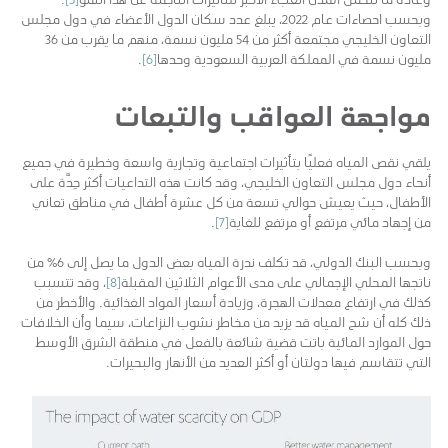
وبحسب احصاءات عام 2022، يبلغ عدد سكان الدول الأعضاء في دول مجلس
التعاون الخليجي مجتمعة أكثر من 54 مليون نسمة، منهم ما يقرب من 36
مليون نسمة في المملكة العربية السعودية وحدها
[6]
.
مواجهة العواقب والتبعات
يلقي نقص المياه فعليًا بتأثيرات اجتماعية وتجارية واسعة وخطيرة في جميع
أنحاء دول مجلس التعاون الخليجي، وقد كانت هذه التداعيات أكثر حِدَّة على
الأطفال، حيث يعيش حوالي تسعة من كل عشرة أطفال في مناطق تعاني
من إجهاد مائي مرتفع أو مرتفع للغاية
[7]
.
وبحسب البنك الدولي، قد تكلف ندرة المياه بعض الدول ما يصل إلى 6% من
ناتجها المحلي الإجمالي على مدى الأعوام الثلاثين المقبلة
[8]
، وقد تتسبب
كذلك في ارتفاع معدلات الهجرة، وزيادة أسعار المواد الغذائية. والأخطر من
ذلك كله أن شح المياه قد يزيد من مخاطر نشوب النزاعات، سيما وأن الخلافات
حول الموارد المائية باتت قضية شائعة بالفعل في منطقة الشرق الأوسط
التي تتقاسم فيها دولتان أو أكثر العديد من الأنهار والبحيرات.