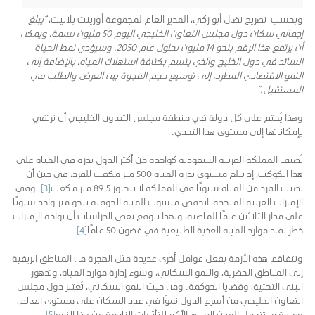
وبحسب تصريح نضال أبو زكي، المدير العام لمجموعة أورينت بلانيت،
“يبلغ
إجمالي سكان دول مجلس التعاون الخليجي اليوم 50 مليون نسمة، ويمكن
أن يرتفع هذا الرقم بنحو 14 مليون بحلول عام 2050. وسيؤدي نمط الحياة
السائد في دول الخليج والذي يتسم بكثافة استهلاك المياه، بالإضافة إلى
النمو الاقتصادي المطرد، إلى توسيع حجم الفجوة بين العرض والطلب في
المستقبل.”
وهذا يُحتم على كل دولة في منطقة مجلس التعاون الخليجي أن ترتقي
بإمكاناتها إلى مستوى هذا التحدي.
تُصنف المملكة العربية السعودية كواحدة من أكثر الدول ندرة في المياه على
هذا الكوكب، إذ يبلغ مستوى ندرة المياه 500 متر مكعب للفرد، في حين أن
نصيب الفرد من المياه سنويًا في المملكة لا يتجاوز 89.5 متر مكعب
[3]
. وفي
الإمارات العربية المتحدة، انخفض منسوب المياه الجوفية بنحو متر واحد سنويًا
على مدار الثلاثين عامًا الماضية، ولهذا تتوقع بعض الدراسات أن تواجه الإمارات
خطر نفاد موارد المياه العذبة الطبيعية في غضون 50 عامًا
[4]
.
وتتفاقم هذه الأزمة بفعل عوامل أخرى عديدة مثل الهجرة من المناطق الريفية
إلى المناطق الحضرية، والنمو السكاني، وسوء إدارة موارد المياه، وتدهور
البنى التحتية، وقضايا الحوكمة. ومن حيث النمو السكاني، تُعتبر دول مجلس
التعاون الخليجي من أسرع الدول نموًا في عدد السكان على مستوى العالم،
وعادة ما تتحمل المدن العبء الأكبر للتأثيرات الناجمة عن هذا النمو
[5]
.