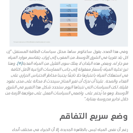
وفي هذا الصدد، يقول ساغاتوم ساها، محلل سياسات الطاقة المستقل:
“إن
كل
بلد
تقريبا
في
الشرق
الأوسط،
من
المغرب
إلى
إيران،
يتقاسم
موارد
المياه
مع
جار
له،
وبعض هذه البلدان
لا
يملك
سوى
القليل
من
المياه
العذبة
[9]
، وهنا
تبرز تحلية
المياه
بأسعار
معقولة
إلى جانب الممارسات
الزراعية
الأقل
كثافة
في
استهلاك
المياه
باعتبارها حلا ناجعًا يجنبنا مخاطر الاحتباس الحراري على
الغذاء والصحة. علينا أن ندرك أن تغير المناخ سيحدث لا محالة على مدى عقود
قليلة، لكن السياسات التي نتبناها اليوم ستحدد شكل هذا التغيير في الشرق
الأوسط، وهو ما يُحتم على
واضعي
السياسات
العمل على مواجهة الأزمة من
خلال تدابير مدروسة بعناية
.”
وضع سريع التفاقم
رغم أن نقص المياه ليس بالظاهرة الجديدة، إلا أن الخبراء في مختلف أنحاء