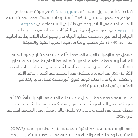
كما دخلت ألمار لحلول المياه في
مشروع مشترك
مع شركة حسن علام
للمرافق في مصر لتأسيس شركة “أ.أ لمشروعات المياه”، بهدف تحديث البنية
التحتية للمياه في البلاد. وقد أدى ذلك إلى الاستحواذ على
مجموعة
ريدجووود
في مصر، وهي إحدى كبرى الشركات العاملة في قطاع تحلية
المياه، إذ أنها تدير 58 محطة لتحلية المياه في جميع أنحاء البلاد، بطاقة انتاجية
تصل إلى 82,440 متر مكعب يوميًا من مياه الشرب النقية والنظيفة.
وتعمل دولة الإمارات العربية المتحدة أيضًا على تنفيذ مشاريع كبرى لتحلية
المياه، أبرزها محطة الطويلة المقرر تشغيلها هذا العام بطاقة إنتاجية تتجاوز
900 ألف متر مكعب من المياه يوميًا، مما يُساعد في تلبية احتياجات المياه
لأكثر من 350 ألف أسرة. وستكون هذه المحطة عند اكتمال بنائها الأكبر
والأضخم انتاجًا في العالم كونها تفوق أكبر محطة تعمل حاليًا بالتناضح
العكسي في العالم بنسبة 44%.
وتبلغ سعة مجمع محطات جبل علي لتحلية المياه في الإمارات أيضًا 150 ألف
متر مكعب من المياه يوميًا، بينما تقوم هيئة كهرباء ومياه الشارقة ببناء
محطة تحلية في الحمرية لانتاج 90 مليون جالون يوميًا، ومن المتوقع افتتاحها
في 2026.
وفي الوقت نفسه، تخطط الشركة العمانية لشراء الطاقة والمياه (OPWP)،
المشتري الوحيد للطاقة والمياه في سلطنة عمان، لجذب استثمارات تزيد عن