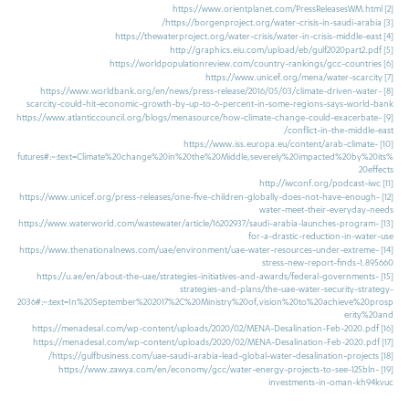
https://www.orientplanet.com/PressReleasesWM.html
[2]
https://borgenproject.org/water-crisis-in-saudi-arabia/
[3]
https://thewaterproject.org/water-crisis/water-in-crisis-middle-east
[4]
http://graphics.eiu.com/upload/eb/gulf2020part2.pdf
[5]
https://worldpopulationreview.com/country-rankings/gcc-countries
[6]
https://www.unicef.org/mena/water-scarcity
[7]
https://www.worldbank.org/en/news/press-release/2016/05/03/climate-driven-water-
[8]
scarcity-could-hit-economic-growth-by-up-to-6-percent-in-some-regions-says-world-bank
https://www.atlanticcouncil.org/blogs/menasource/how-climate-change-could-exacerbate-
[9]
conflict-in-the-middle-east/
https://www.iss.europa.eu/content/arab-climate-
[10]
futures#:~:text=Climate%20change%20in%20the%20Middle,severely%20impacted%20by%20its%
20effects
http://iwconf.org/podcast-iwc
[11]
https://www.unicef.org/press-releases/one-five-children-globally-does-not-have-enough-
[12]
water-meet-their-everyday-needs
https://www.waterworld.com/wastewater/article/16202937/saudi-arabia-launches-program-
[13]
for-a-drastic-reduction-in-water-use
https://www.thenationalnews.com/uae/environment/uae-water-resources-under-extreme-
[14]
stress-new-report-finds-1.895660
https://u.ae/en/about-the-uae/strategies-initiatives-and-awards/federal-governments-
[15]
strategies-and-plans/the-uae-water-security-strategy-
2036#:~:text=In%20September%202017%2C%20Ministry%20of,vision%20to%20achieve%20prosp
erity%20and
https://menadesal.com/wp-content/uploads/2020/02/MENA-Desalination-Feb-2020.pdf
[16]
https://menadesal.com/wp-content/uploads/2020/02/MENA-Desalination-Feb-2020.pdf
[17]
https://gulfbusiness.com/uae-saudi-arabia-lead-global-water-desalination-projects/
[18]
https://www.zawya.com/en/economy/gcc/water-energy-projects-to-see-125bln-
[19]
investments-in-oman-kh94kvuc