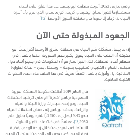
وفي مارس 2022، أعربت منظمة اليونيسف عن هذا القلق على لسان
مستشارها لتغير المناخ الإقليمي، كريس كورمانسي، الذي صرح بأن “ندرة
المياه لن تزداد إلا سوءًا في منطقة الشرق الأوسط.
[12]
“
الجهود المبذولة حتى الآن
إن ما يجعل مشكلة شح المياه في منطقة الشرق الأوسط أكثر إلحاحًا هو
حقيقة أن الطلب على المياه يفوق بكثير حجم المعروض منها بالفعل في
معظم أنحاء المنطقة. لكن الخبر السار هو أن الحكومات في جميع أنحاء دول
مجلس التعاون الخليجي تستجيب بسرعة – وبشكل جدي – لحالة الطوارئ
المناخية، بل وأحرزت بالفعل تقدمًا سريعًا في هذا الملف على مدى السنوات
القليلة الماضية.
في العام 2019، أطلقت حكومة المملكة العربية
السعودية برنامج “قطرة” الوطني لترشيد استهلاك
المياه، وهو إحدى مبادرات وزارة البيئة والمياه
والزراعة. يهدف البرنامج إلى خفض استهلاك المياه
بنحو 43% ليصل إلى 150 لترًا للفرد يوميًا بحلول عام
2030
[13]
، معتمدًا في ذلك على تغيير السلوك
الاستهلاكي الفردي من خلال زيادة الوعي بقضية
ندرة المياه. كما يهدف إلى الحد من استهلاك المياه