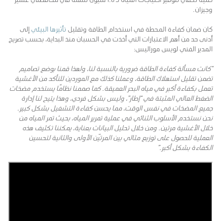
وجيزان.
كان ضمان كفاءة المحطة في استخدام الطاقة وتقليل
تأثيرها البيئي
إلى
أدنى حد من أهم الاعتبارات التي أخذت في الحسبان منذ البداية، بحسب تصريح
المدير الفني لويس موراليس:
“كانت مسألة كفاءة الطاقة ضرورية بالنسبة لنا، ولهذا قمنا بوضع تصاميم
تضمن تقليل استهلاك الطاقة، وعملنا كذلك مع الموردين للتأكد من الأغشية
تعمل بكفاءة أكبر في مياه البحر العميقة. كما صممنا نظامًا يستخدم مضخات
الضغط العالي المثبتة في “إطار”، وليس بشكل فردي، وهذا يتيح لنا إدارة
جميع المضخات في نفس الوقت، مما يحسن كفاءة التشغيل بشكل كبير.
نحن نستخدم الأسلوب الثنائي في عملية تمرير المياه، بحيث تمر المياه من
خلال الأغشية مرتين. ومن خلال تحليل البيانات بعناية، يمكننا تكثيف هذه
العملية للحصول على توزيع مثالي بين المرتيّن الأولى والثانية لتحسين
الكفاءة بشكل أكبر.”