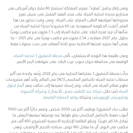
وفي إطار برنامج “قطرة”، تعتزم المملكة استثمار 80 مليار دولار أمريكي في
مشاريع جديدة لتحلية المياه على مدى العقد المقبل في سبيل تعزيز
مخزوناتها لمواجهة الطلب المتزايد على المياه. وفي وقت سابق من هذا
العام، أعلنت الحكومة السعودية عن 60 مشروعًا جديدًا لتحلية المياه من
شأنها أن تزيد قدرة البلاد على تحلية المياه إلى 7.5 مليون متر مكعب يوميًا
بحلول عام 2027، مقارنة بـ 2.54 مليون متر مكعب يوميًا في عام 2021 – ما
يعني أنها ستزيد قدرتها الانتاجية بنحو ثلاثة أضعاف في ست سنوات فقط.
وفي طليعة هذا التوجه الاستثماري، تأتي
محطة الشقيق 3 لتحلية المياه
،
الواقعة في محافظة جيزان جنوب غرب البلاد على شواطئ البحر الأحمر.
بدأت محطة الشقيق 3 عملياتها التجارية في يناير 2022، وُتعد واحدة من أكبر
محطات تحلية المياه بالتناضح العكسي (RO) في العالم وأحد أهم مشروعات
تطوير قطاع المياه في البلاد، وتم إسناد تنفيذها إلى تحالف يضم
ألمار لحلول
المياه
(من خلال
شركة عبد اللطيف جميل للأعمال
)،
وشركة أكسيونا
،
وماروبيني كوربوريشن
وشركة
روافد الحضارة القابضة
.
تطلب بناء الشقيق3 توظيف أكثر من 2000 شخص، وتضم حاليًا أكثر من 7000
أنبوب ضغط بالتناضح العكسي يبلغ طولها عند توصيلها ببعضها البعض ما
يُعادل 54 كم تقريبًا. وتبلغ الطاقة الإنتاجية الاسمية للمشروع 450 ألف متر
مكعب في اليوم، أي ما يعادل 180 حوض سباحة بالحجم الأولمبي، وهي
كمية تكفي لتوفير احتياجات المياه لـ 1.8 مليون نسمة في محافظتي عسير