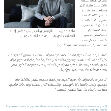
باتت حاجة ملحة الآن،
وستزداد أهمية مع
استمرار تزايد الطلب
على إمدادات المياه،
ذلك أن المياه هي
عماد الاستقرار
فادي جميل، نائب الرئيس ونائب رئيس مجلس إدارة
السياسي والنمو
العمليات الدولية لشركة عبد اللطيف جميل
الاقتصادي، بل هي
أهم عنصر لبقاء البشر على قيد الحياة”.
“على الرغم من أن مواجهة مشكلة ندرة المياه ستتطلب تنسيق الجهود من
أجل الحد من الاستهلاك وتطوير أنظمة أكثر فعالية لعملية إعادة تدوير مياه
الصرف الصحي، ستظل تحلية المياه جزءًا أساسيًا من مجموعة الحلول التي
نستخدمها لضمان مستقبل كوكبنا”.
“لا مفر من الاعتراف بأن ندرة المياه هي أزمة عالمية تلقي بظلالها على
الجميع، ولدينا بالفعل كل الوسائل والأسباب التي تجعلنا نؤمن بأننا قادرون
معًا على إيجاد حل لهذا التحدي الصعب.”
https://www.unicef.org/press-releases/one-five-children-globally-does-not-have-enough-
[1]
water-meet-their-everyday-needs