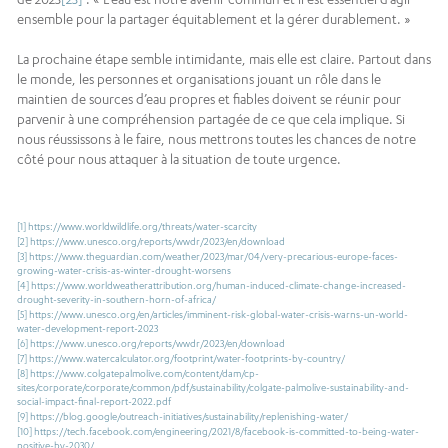
ensemble pour la partager équitablement et la gérer durablement. »
La prochaine étape semble intimidante, mais elle est claire. Partout dans
le monde, les personnes et organisations jouant un rôle dans le
maintien de sources d’eau propres et fiables doivent se réunir pour
parvenir à une compréhension partagée de ce que cela implique. Si
nous réussissons à le faire, nous mettrons toutes les chances de notre
côté pour nous attaquer à la situation de toute urgence.
[1]
https://www.worldwildlife.org/threats/water-scarcity
[2]
https://www.unesco.org/reports/wwdr/2023/en/download
[3]
https://www.theguardian.com/weather/2023/mar/04/very-precarious-europe-faces-
growing-water-crisis-as-winter-drought-worsens
[4]
https://www.worldweatherattribution.org/human-induced-climate-change-increased-
drought-severity-in-southern-horn-of-africa/
[5]
https://www.unesco.org/en/articles/imminent-risk-global-water-crisis-warns-un-world-
water-development-report-2023
[6]
https://www.unesco.org/reports/wwdr/2023/en/download
[7]
https://www.watercalculator.org/footprint/water-footprints-by-country/
[8]
https://www.colgatepalmolive.com/content/dam/cp-
sites/corporate/corporate/common/pdf/sustainability/colgate-palmolive-sustainability-and-
social-impact-final-report-2022.pdf
[9]
https://blog.google/outreach-initiatives/sustainability/replenishing-water/
[10]
https://tech.facebook.com/engineering/2021/8/facebook-is-committed-to-being-water-
positive-by-2030/