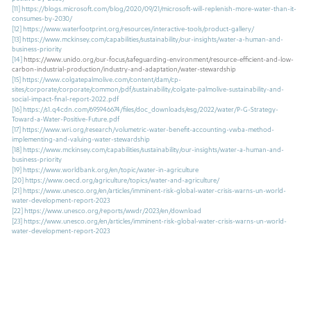
[11]
https://blogs.microsoft.com/blog/2020/09/21/microsoft-will-replenish-more-water-than-it-
consumes-by-2030/
[12]
https://www.waterfootprint.org/resources/interactive-tools/product-gallery/
[13]
https://www.mckinsey.com/capabilities/sustainability/our-insights/water-a-human-and-
business-priority
[14]
https://www.unido.org/our-focus/safeguarding-environment/resource-efficient-and-low-
carbon-industrial-production/industry-and-adaptation/water-stewardship
[15]
https://www.colgatepalmolive.com/content/dam/cp-
sites/corporate/corporate/common/pdf/sustainability/colgate-palmolive-sustainability-and-
social-impact-final-report-2022.pdf
[16]
https://s1.q4cdn.com/695946674/files/doc_downloads/esg/2022/water/P-G-Strategy-
Toward-a-Water-Positive-Future.pdf
[17]
https://www.wri.org/research/volumetric-water-benefit-accounting-vwba-method-
implementing-and-valuing-water-stewardship
[18]
https://www.mckinsey.com/capabilities/sustainability/our-insights/water-a-human-and-
business-priority
[19]
https://www.worldbank.org/en/topic/water-in-agriculture
[20]
https://www.oecd.org/agriculture/topics/water-and-agriculture/
[21]
https://www.unesco.org/en/articles/imminent-risk-global-water-crisis-warns-un-world-
water-development-report-2023
[22]
https://www.unesco.org/reports/wwdr/2023/en/download
[23]
https://www.unesco.org/en/articles/imminent-risk-global-water-crisis-warns-un-world-
water-development-report-2023