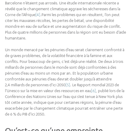
Barcelone n’étaient pas arrosés. Une étude internationale récente a
révélé que le changement climatique aggrave les sécheresses dans la
Corne de l’Afrique
[4]
.Parmi les problèmes qui en résultent, l’on peut
citer les mauvaises récoltes, les pertes de bétail, une disponibilité
moindre en eau de surface et une augmentation du risque de conflit.
Plus de quatre millions de personnes dans la région ont eu besoin d’aide
humanitaire.
Un monde menacé par les pénuries d’eau serait clairement confronté à
de graves problèmes, de la volatilité financière à la famine et aux
conflits. Pour beaucoup de gens, c’est déjà une réalité. De deux à trois
milliards de personnes dans le monde sont déjà confrontées à des
pénuries d’eau au moins un mois par an. Et la population urbaine
confrontée aux pénuries d’eau devrait doubler jusqu’à atteindre
2,4 milliards de personnes d’ici 2050
[5]
. Le Rapport mondial 2023 de
l’Unesco sur la mise en valeur des ressources en eau
[6]
, publié lors de la
Conférence des Nations Unies sur l’eau qui s’est tenue à New York plus
tôt cette année, indique que pour certaines régions, la pénurie d’eau
exacerbée par le changement climatique pourrait entraîner une perte
de 6 % du PIB d’ici 2050.
Qu’est-ce qu’une empreinte