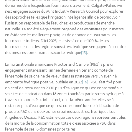
domaines dans lesquels ses fournisseurs travaillent, Colgate-Palmolive
s’est engagée auprès du Mint Industry Research Council pour explorer
des approches telles que l’irrigation intelligente afin de promouvoir
l’utilisation responsable de l’eau chez les producteurs de menthe
naturelle. La société a également organisé des webinaires pour mettre
en évidence les meilleures pratiques de gérance de l’eau parmi les
fournisseurs indiens. D’ici 2025, elle vise à ce que 100 % de ses
fournisseurs dans les régions sous stress hydrique s’engagent à prendre
des mesures concernant la sécurité hydrique
[15]
.
La multinationale américaine Proctor and Gamble (P&G) a pris un
engagement intéressant l’année dernière en tenant compte de
l’ensemble de sa chaîne de valeur dans sa stratégie vers un avenir à
empreinte hydrique positive, publiée en 2022
[16]
. P&G s’est fixé pour
objectif de restaurer en 2030 plus d’eau que ce qui est consommé sur
ses sites de fabrication dans 18 zones touchées par le stress hydrique à
travers le monde. Plus inhabituel, d’ici la même année, elle vise à
restaurer plus d’eau que ce qui est consommé lors de l’utilisation de
produits P&G dans deux zones urbaines sous stress hydrique : Los
Angeles et Mexico. P&G estime que ces deux régions représentent plus
de la moitié de la consommation totale d’eau associée à P&G dans
l’ensemble de ses 18 domaines prioritaires.