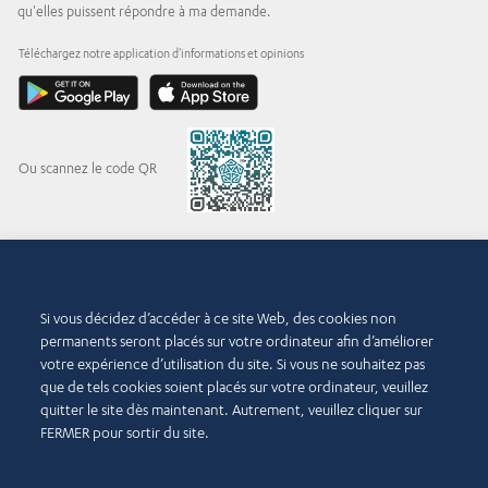
qu'elles puissent répondre à ma demande.
Téléchargez notre application d'informations et opinions
Ou scannez le code QR
© 2015-2026 Abdul Latif Jameel IPR Company Limited. Permission to use this site is
granted strictly subject to the
Terms of Use
. The Abdul Latif Jameel name and the Abdul
Si vous décidez d’accéder à ce site Web, des cookies non
Latif Jameel logotype and pentagon-shaped graphics are trademarks or registered
permanents seront placés sur votre ordinateur afin d’améliorer
trademarks of Abdul Latif Jameel IPR Company Limited.
votre expérience d’utilisation du site. Si vous ne souhaitez pas
Conditions d’utilisation
que de tels cookies soient placés sur votre ordinateur, veuillez
Politique d’accessibilité
quitter le site dès maintenant. Autrement, veuillez cliquer sur
Droits d’auteur et décharge de
FERMER pour sortir du site.
responsabilité
Politique de cookies
Politique de confidentialité
Nous contacter