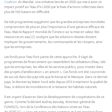
Coalition
du Mandat, une initiative lancée en 2020 qui vise à avoir un
impact positif sur l’eau d’ici 2030 par le biais d’actions collectives dans
plus de 100 bassins en difficulté.
De tels programmes suggèrent que les grandes entreprises mondiales
comprennent de plus en plus l’importance d’une gérance efficace de
l’eau. Mais le Rapport mondial de l’Unesco sur la mise en valeur des
ressources en eau
[22]
souligne que les solutions réussies doivent
impliquer les gouvernements, les communautés et les citoyens, ainsi
que les entreprises.
Les fonds pour l’eau font partie de cette approche. Il s’agit de
programmes de financement qui rassemblent les utilisateurs d’eau, tels
que les entreprises, les villes et les services publics, pour investir dans
des projets d’amélioration « en amont ». Ces fonds ont été couronnés
de succès dans des pays tels que le Kenya et le Mexique. Dans ce dernier
pays, le Monterrey Water Fund aide depuis 2013 à maintenir la qualité de
l’eau, à réduire les inondations et à restaurer les habitats naturels.
Il est urgent d’avancer dans le développement de coopérations de ce
genre. Comme l’a déclaré Audrey Azoulay, directeur général de
l’UNESCO, lors de la Conférence des Nations Unies sur l’eau
de 2023
[23]
: « L’eau est notre avenir commun et il est essentiel d’agir