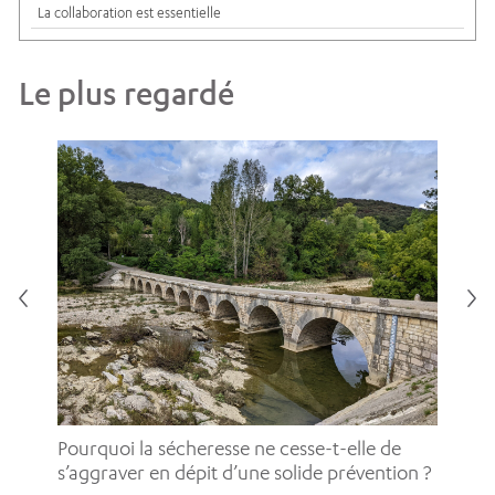
La collaboration est essentielle
Le plus regardé
Pou
pe
Pourquoi la sécheresse ne cesse-t-elle de
d’
s’aggraver en dépit d’une solide prévention ?
En 