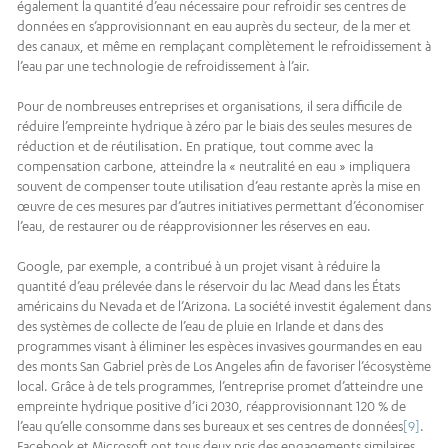
également la quantité d’eau nécessaire pour refroidir ses centres de
données en s’approvisionnant en eau auprès du secteur, de la mer et
des canaux, et même en remplaçant complètement le refroidissement à
l’eau par une technologie de refroidissement à l’air.
Pour de nombreuses entreprises et organisations, il sera difficile de
réduire l’empreinte hydrique à zéro par le biais des seules mesures de
réduction et de réutilisation. En pratique, tout comme avec la
compensation carbone, atteindre la « neutralité en eau » impliquera
souvent de compenser toute utilisation d’eau restante après la mise en
œuvre de ces mesures par d’autres initiatives permettant d’économiser
l’eau, de restaurer ou de réapprovisionner les réserves en eau.
Google, par exemple, a contribué à un projet visant à réduire la
quantité d’eau prélevée dans le réservoir du lac Mead dans les États
américains du Nevada et de l’Arizona. La société investit également dans
des systèmes de collecte de l’eau de pluie en Irlande et dans des
programmes visant à éliminer les espèces invasives gourmandes en eau
des monts San Gabriel près de Los Angeles afin de favoriser l’écosystème
local. Grâce à de tels programmes, l’entreprise promet d’atteindre une
empreinte hydrique positive d’ici 2030, réapprovisionnant 120 % de
l’eau qu’elle consomme dans ses bureaux et ses centres de données
[9]
.
Facebook et Microsoft ont tous deux pris des engagements similaires