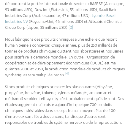
démontrent la portée internationale du secteur : BASF SE (Allemagne,
93 millions USD), Dow Inc (États-Unis, 55 millions USD), Saudi Basic
Industries Corp (Arabie saoudite, 47 millions USD),
LyondellBasell
Industries NV
(Royaume-Uni, 46 millions USD) et Mitsubishi Chemical
Group Corp (Japon, 35 millions USD).
[3]
Nous fabriquons des produits chimiques à une échelle que l’esprit
humain peine à concevoir. Chaque année, plus de 250 milliards de
tonnes de produits chimiques quittent nos laboratoires et nos usines
pour satisfaire la demande mondiale. En outre, l’Organisation de
coopération et de développement économiques (OCDE) estime
qu’entre 2000 et 2050, la production mondiale de produits chimiques
[4]
synthétiques sera multipliée par six.
Si nos produits chimiques primaires les plus courants (éthylène,
propylène, benzène, toluène, xylènes mélangés, ammoniac et
méthanol) semblent effrayants, c’est probablement qu’ils le sont. Des
études suggèrent qu’il existe aujourd’hui quelque 700 produits
chimiques indésirables dans le corps humain moyen. Plus de 400
d’entre eux sont liés à des cancers, tandis que d’autres sont
responsables de troubles du système nerveux ou de la reproduction.