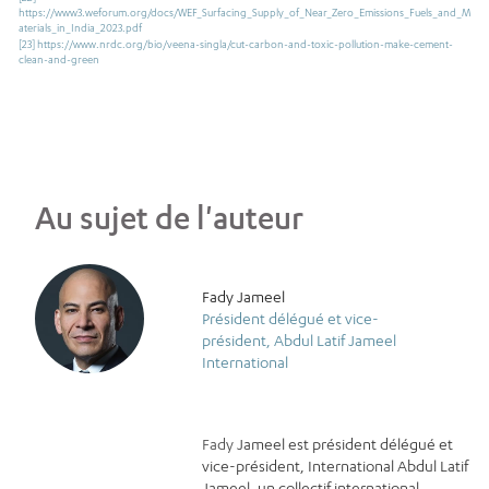
https://www3.weforum.org/docs/WEF_Surfacing_Supply_of_Near_Zero_Emissions_Fuels_and_M
aterials_in_India_2023.pdf
[23]
https://www.nrdc.org/bio/veena-singla/cut-carbon-and-toxic-pollution-make-cement-
clean-and-green
Au sujet de l'auteur
Fady Jameel
Président délégué et vice-
président, Abdul Latif Jameel
International
Fady
Jameel est président délégué et
vice-président, International Abdul Latif
Jameel, un collectif international