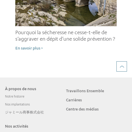
Pou
pe
Pourquoi la sécheresse ne cesse-t-elle de
d’
s’aggraver en dépit d’une solide prévention ?
En 
En savoir plus >
À propos de nous
Travaillons Ensemble
Notre histoire
Carrières
Nos implantations
Centre des médias
ジャミール商事株式会社
Nos activités