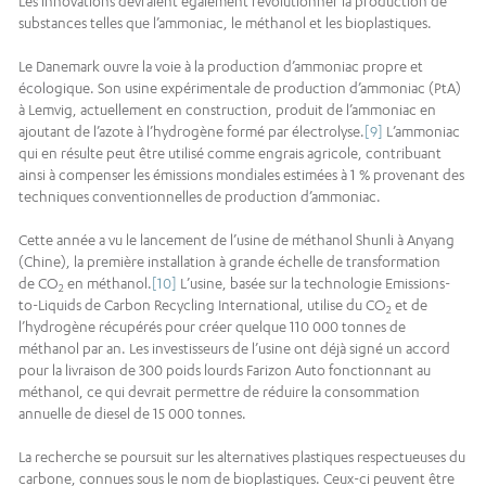
Les innovations devraient également révolutionner la production de
substances telles que l’ammoniac, le méthanol et les bioplastiques.
Le Danemark ouvre la voie à la production d’ammoniac propre et
écologique. Son usine expérimentale de production d’ammoniac (PtA)
à Lemvig, actuellement en construction, produit de l’ammoniac en
ajoutant de l’azote à l’hydrogène formé par électrolyse.
[9]
L’ammoniac
qui en résulte peut être utilisé comme engrais agricole, contribuant
ainsi à compenser les émissions mondiales estimées à 1 % provenant des
techniques conventionnelles de production d’ammoniac.
Cette année a vu le lancement de l’usine de méthanol Shunli à Anyang
(Chine), la première installation à grande échelle de transformation
de CO
en méthanol.
[10]
L’usine, basée sur la technologie Emissions-
2
to-Liquids de Carbon Recycling International, utilise du CO
et de
2
l’hydrogène récupérés pour créer quelque 110 000 tonnes de
méthanol par an. Les investisseurs de l’usine ont déjà signé un accord
pour la livraison de 300 poids lourds Farizon Auto fonctionnant au
méthanol, ce qui devrait permettre de réduire la consommation
annuelle de diesel de 15 000 tonnes.
La recherche se poursuit sur les alternatives plastiques respectueuses du
carbone, connues sous le nom de bioplastiques. Ceux-ci peuvent être