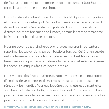
de l’humanité ou de lancer nombre de nos projets visant à atténuer la
crise climatique qui se profile à l’horizon.
La notion de « décarbonisation des produits chimiques » a une portée
et un impact plus vastes qu’il n’y paraît à première vue. En effet, il s’agit
de la clé de voûte d’une réduction potentielle des émissions dans
d’autres industries fortement polluantes, comme le transport maritime,
le fer, l’acier et bien d’autres encore.
Nous ne devons pas craindre de prendre des mesures importantes :
supprimer les subventions aux combustibles fossiles, légiférer en vue de
réduire les émissions mortelles, remplacer les combustibles à haute
teneur en soufre par des alternatives à faible teneur, et reléguer à jamais
les déchets plastiques dans les livres d’histoire.
Nous voulons des foyers chaleureux. Nous avons besoin de nourriture,
d’emplois, de vêtements et de systèmes de transport pour tisser un
réseau civilisé mondial. Pour que les générations futures puissent elles
aussi bénéficier de ces droits, au lieu de les considérer comme un luxe
pour la brève période privilégiée qui est la nôtre, il faudra revoir une fois
pour toutes notre relation avec les produits chimiques.
[1]
https://www.statista.com/statistics/302081/revenue-of-global-chemical-industry/