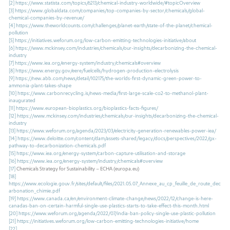
[2]
https://www.statista.com/topics/6213/chemical-industry-worldwide/#topicOverview
[3]
https://www.globaldata.com/companies/top-companies-by-sector/chemicals/global-
chemical-companies-by-revenue/
[4]
https://www.theworldcounts.com/challenges/planet-earth/state-of-the-planet/chemical-
pollution
[5]
https://initiatives.weforum.org/low-carbon-emitting-technologies-initiative/about
[6]
https://www.mckinsey.com/industries/chemicals/our-insights/decarbonizing-the-chemical-
industry
[7]
https://www.iea.org/energy-system/industry/chemicals#overview
[8]
https://www.energy.gov/eere/fuelcells/hydrogen-production-electrolysis
[9]
https://new.abb.com/news/detail/102175/the-worlds-first-dynamic-green-power-to-
ammonia-plant-takes-shape
[10]
https://www.carbonrecycling.is/news-media/first-large-scale-co2-to-methanol-plant-
inaugurated
[11]
https://www.european-bioplastics.org/bioplastics-facts-figures/
[12]
https://www.mckinsey.com/industries/chemicals/our-insights/decarbonizing-the-chemical-
industry
[13]
https://www.weforum.org/agenda/2023/03/electricity-generation-renewables-power-iea/
[14]
https://www.deloitte.com/content/dam/assets-shared/legacy/docs/perspectives/2022/gx-
pathway-to-decarbonization-chemicals.pdf
[15]
https://www.iea.org/energy-system/carbon-capture-utilisation-and-storage
[16]
https://www.iea.org/energy-system/industry/chemicals#overview
[17]
Chemicals Strategy for Sustainability – ECHA (europa.eu)
[18]
https://www.ecologie.gouv.fr/sites/default/files/2021.05.07_Annexe_au_cp_feuille_de_route_dec
arbonation_chimie.pdf
[19]
https://www.canada.ca/en/environment-climate-change/news/2022/12/change-is-here-
canadas-ban-on-certain-harmful-single-use-plastics-starts-to-take-effect-this-month.html
[20]
https://www.weforum.org/agenda/2022/07/india-ban-policy-single-use-plastic-pollution
[21]
https://initiatives.weforum.org/low-carbon-emitting-technologies-initiative/home
[22]