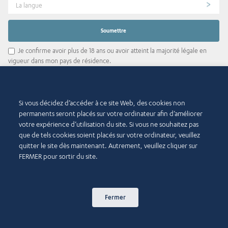
La langue
Je confirme avoir plus de 18 ans ou avoir atteint la majorité légale en
vigueur dans mon pays de résidence.
Je consens à ce que ce site Web stocke mes informations soumises afin
qu'elles puissent répondre à ma demande.
Si vous décidez d’accéder à ce site Web, des cookies non
Téléchargez notre application d'informations et opinions
permanents seront placés sur votre ordinateur afin d’améliorer
votre expérience d’utilisation du site. Si vous ne souhaitez pas
que de tels cookies soient placés sur votre ordinateur, veuillez
quitter le site dès maintenant. Autrement, veuillez cliquer sur
FERMER pour sortir du site.
Ou scannez le code QR
Fermer
© 2015-2026 Abdul Latif Jameel IPR Company Limited. Permission to use this site is
granted strictly subject to the
Terms of Use
. The Abdul Latif Jameel name and the Abdul