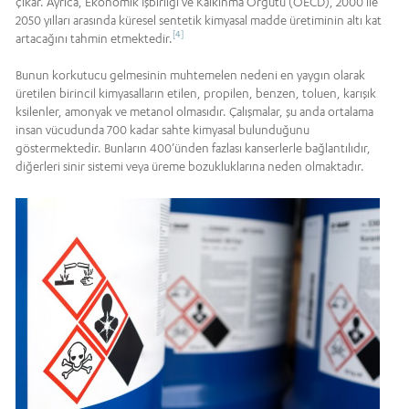
çıkar. Ayrıca, Ekonomik İşbirliği ve Kalkınma Örgütü (OECD), 2000 ile
2050 yılları arasında küresel sentetik kimyasal madde üretiminin altı kat
[4]
artacağını tahmin etmektedir.
Bunun korkutucu gelmesinin muhtemelen nedeni en yaygın olarak
üretilen birincil kimyasalların etilen, propilen, benzen, toluen, karışık
ksilenler, amonyak ve metanol olmasıdır. Çalışmalar, şu anda ortalama
insan vücudunda 700 kadar sahte kimyasal bulunduğunu
göstermektedir. Bunların 400’ünden fazlası kanserlerle bağlantılıdır,
diğerleri sinir sistemi veya üreme bozukluklarına neden olmaktadır.