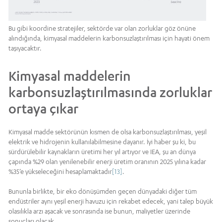
Bu gibi koordine stratejiler, sektörde var olan zorluklar göz önüne
alındığında, kimyasal maddelerin karbonsuzlaştırılması için hayati önem
taşıyacaktır.
Kimyasal maddelerin
karbonsuzlaştırılmasında zorluklar
ortaya çıkar
Kimyasal madde sektörünün kısmen de olsa karbonsuzlaştırılması, yeşil
elektrik ve hidrojenin kullanılabilmesine dayanır. İyi haber şu ki, bu
sürdürülebilir kaynakların üretimi her yıl artıyor ve IEA, şu an dünya
çapında %29 olan yenilenebilir enerji üretim oranının 2025 yılına kadar
%35’e yükseleceğini hesaplamaktadır
[13]
.
Bununla birlikte, bir eko dönüşümden geçen dünyadaki diğer tüm
endüstriler aynı yeşil enerji havuzu için rekabet edecek, yani talep büyük
olasılıkla arzı aşacak ve sonrasında ise bunun, maliyetler üzerinde
sonuçları olacak.