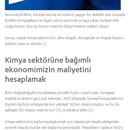
Bununla birlikte, küresel ısınma ve türlerin yaygın bir şekilde yok oluşuyla
birlikte kimyasalların kırılgan çevre üzerinde ortaya çıkan birleşik etki
çoğumuzun oturup bunun üzerine düşünmesine neden oluyor.
Sonuç olarak kimya sektörü bir ülke olsaydı, dünyadaki en büyük beşinci
karbon yayıcısı olurdu.
[5]
Kimya sektörüne bağımlı
ekonomimizin maliyetini
hesaplamak
İklim değişikliğiyle mücadeleye yönelik hiçbir tutarlı plan, kimyasal
madde ticaretini göz ardı edemez. 2021 itibarıyla, küresel kimya sektörü
toplam karbon emisyonlarının yaklaşık %2’sini oluşturmuştur ve bu da
yaklaşık 925 milyon metrik ton CO
’e tekabül eder.
[6]
2
Kimya sektörünü karbonsuzlaştırmak için tüketiciye dayalı yaklaşımlar
önemli olsa da bunlar tek başlarına yetersizdir. Plastiklerin sadece %10’u