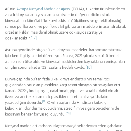
AB’nin
Avrupa Kimyasal Maddeler Ajansı
(ECHA), tüketim ürünlerinde en
zararlı kimyasalların yasaklanması, risklerin değerlendirilmesinde
kimyasalların kümülatif ‘kokteyl etkisinin’ ölçülmesi ve gerekli olmadığı
sürece perfloroalkil ve polifloroalkil gibi zararlı maddelerin aşamalı olarak
ortadan kaldırılması dahil olmak üzere çok sayıda stratejiye
odaklanacaktır.
[17]
Avrupa genelinde birçok ülke, kimyasal maddeleri karbonsuzlaştırmak
için kendi girişimlerini düzenliyor. Fransa, 2021 yılında sektörü hedef
alan en son ülke oldu ve kimyasal maddelerden kaynaklanan emisyonları
on yılın sonuna kadar %31 azaltma hedefi koydu.
[18]
Dünya çapında 60’tan fazla ülke, kimya endüstrisinin temel itici
güçlerinden biri olan plastiklere karşı resmi olmayan bir savaş ilan etti.
Kanada 2022 yılında poşet, çatal bıçak, pipet ve tabaklar dahil olmak
üzere zararlı tek kullanımlık plastiklerin üretimini veya ithalatını
[19]
yasakladığını duyurdu.
O yılın başlarında Hindistan kulak içi
kulaklıkları, dondurma çubuklarını, streç film ve sigara paketlerini de
[20]
kapsayan benzer bir yasağı duyurdu.
Kimyasal maddeleri karbonsuzlaştırmaya yönelik devam eden çabaların