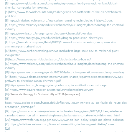
[3]
https://www.globaldata.com/companies/top-companies-by-sector/chemicals/global-
chemical-companies-by-revenue/
[4]
https://www.theworldcounts.com/challenges/planet-earth/state-of-the-planet/chemical-
pollution
[5]
https://initiatives.weforum.org/low-carbon-emitting-technologies-initiative/about
[6]
https://www.mckinsey.com/industries/chemicals/our-insights/decarbonizing-the-chemical-
industry
[7]
https://www.iea.org/energy-system/industry/chemicals#overview
[8]
https://www.energy.gov/eere/fuelcells/hydrogen-production-electrolysis
[9]
https://new.abb.com/news/detail/102175/the-worlds-first-dynamic-green-power-to-
ammonia-plant-takes-shape
[10]
https://www.carbonrecycling.is/news-media/first-large-scale-co2-to-methanol-plant-
inaugurated
[11]
https://www.european-bioplastics.org/bioplastics-facts-figures/
[12]
https://www.mckinsey.com/industries/chemicals/our-insights/decarbonizing-the-chemical-
industry
[13]
https://www.weforum.org/agenda/2023/03/electricity-generation-renewables-power-iea/
[14]
https://www.deloitte.com/content/dam/assets-shared/legacy/docs/perspectives/2022/gx-
pathway-to-decarbonization-chemicals.pdf
[15]
https://www.iea.org/energy-system/carbon-capture-utilisation-and-storage
[16]
https://www.iea.org/energy-system/industry/chemicals#overview
[17]
Chemicals Strategy for Sustainability – ECHA (europa.eu)
[18]
https://www.ecologie.gouv.fr/sites/default/files/2021.05.07_Annexe_au_cp_feuille_de_route_dec
arbonation_chimie.pdf
[19]
https://www.canada.ca/en/environment-climate-change/news/2022/12/change-is-here-
canadas-ban-on-certain-harmful-single-use-plastics-starts-to-take-effect-this-month.html
[20]
https://www.weforum.org/agenda/2022/07/india-ban-policy-single-use-plastic-pollution
[21]
https://initiatives.weforum.org/low-carbon-emitting-technologies-initiative/home
[22]