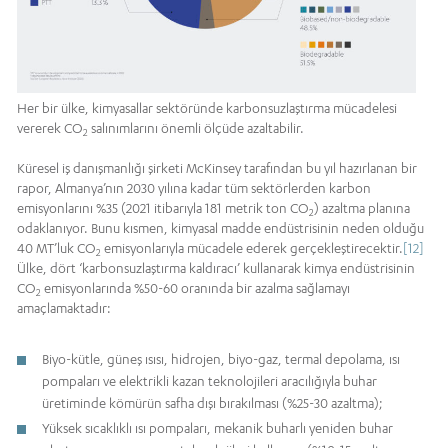
Her bir ülke, kimyasallar sektöründe karbonsuzlaştırma mücadelesi
vererek CO
salınımlarını önemli ölçüde azaltabilir.
2
Küresel iş danışmanlığı şirketi McKinsey tarafından bu yıl hazırlanan bir
rapor, Almanya’nın 2030 yılına kadar tüm sektörlerden karbon
emisyonlarını %35 (2021 itibarıyla 181 metrik ton CO
) azaltma planına
2
odaklanıyor. Bunu kısmen, kimyasal madde endüstrisinin neden olduğu
40 MT’luk CO
emisyonlarıyla mücadele ederek gerçekleştirecektir.
[12]
2
Ülke, dört ‘karbonsuzlaştırma kaldıracı’ kullanarak kimya endüstrisinin
CO
emisyonlarında %50-60 oranında bir azalma sağlamayı
2
amaçlamaktadır:
Biyo-kütle, güneş ısısı, hidrojen, biyo-gaz, termal depolama, ısı
pompaları ve elektrikli kazan teknolojileri aracılığıyla buhar
üretiminde kömürün safha dışı bırakılması (%25-30 azaltma);
Yüksek sıcaklıklı ısı pompaları, mekanik buharlı yeniden buhar