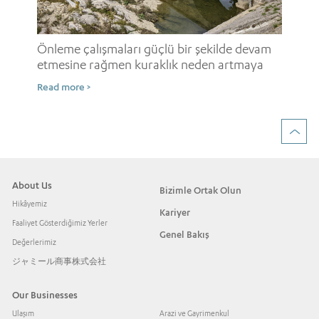
i
Onl
ne
Önleme çalışmaları güçlü bir şekilde devam
etmesine rağmen kuraklık neden artmaya
Rea
devam ediyor?
Read more >
About Us
Bizimle Ortak Olun
Hikâyemiz
Kariyer
Faaliyet Gösterdiğimiz Yerler
Genel Bakış
Değerlerimiz
ジャミール商事株式会社
Our Businesses
Ulaşım
Arazi ve Gayrimenkul