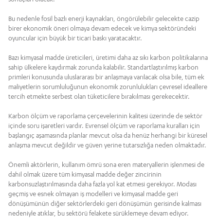
Bu nedenle fosil bazlı enerji kaynakları, öngörülebilir gelecekte cazip
birer ekonomik öneri olmaya devam edecek ve kimya sektöründeki
oyuncular için büyük bir ticari baskı yaratacaktır.
Bazı kimyasal madde üreticileri, üretimi daha az sıkı karbon politikalarına
sahip ülkelere kaydırmak zorunda kalabilir. Standartlaştırılmış karbon
primleri konusunda uluslararası bir anlaşmaya varılacak olsa bile, tüm ek
maliyetlerin sorumluluğunun ekonomik zorunlulukları çevresel ideallere
tercih etmekte serbest olan tüketicilere bırakılması gerekecektir.
Karbon ölçüm ve raporlama çerçevelerinin kalitesi üzerinde de sektör
içinde soru işaretleri vardır. Evrensel ölçüm ve raporlama kuralları için
başlangıç aşamasında planlar mevcut olsa da henüz herhangi bir küresel
anlaşma mevcut değildir ve güven yerine tutarsızlığa neden olmaktadır.
Önemli aktörlerin, kullanım ömrü sona eren materyallerin işlenmesi de
dahil olmak üzere tüm kimyasal madde değer zincirinin
karbonsuzlaştırılmasında daha fazla yol kat etmesi gerekiyor. Modası
geçmiş ve esnek olmayan iş modelleri ve kimyasal madde geri
dönüşümünün diğer sektörlerdeki geri dönüşümün gerisinde kalması
nedeniyle atıklar, bu sektörü felakete sürüklemeye devam ediyor.