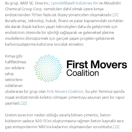
Bu grup, BASF SE, Dow Inc,
LyondellBasell Industries NV
ve Mitsubishi
Chemical Group Corp. temsilcileri dahil olmak üzere kimya
endüstrisinden 70’ten fazla üst düzey yöneticiden oluşmaktadır.
[21]
Burada amaç, teknoloji, hukuk, finans ve pazar kapsamındaki zorlukları
ele alarak düşük karbon yayan teknolojileri daha da geliştirmek için
endüstrinin ötesinde bir işbirliği sağlayarak ve geleneksel işletme
modellerini dönüştürmek için gerçek yaşam projeleri geliştirerek
karbonsuzlaştırma kültürüne öncülük etmektir.
Kimya gibi
hafifletilmesi
zor etkilere
sahip
sektörlere
odaklanan
uluslararası bir grup olan
First Movers Coalition
, bu yılın Temmuz ayında
inşaat endüstrisinde kirletici olmayan çimentoyu savunan yeni bir rapor
yayınladı.
[22]
Üretim sürecinin neden olduğu zararla bilinen çimento, beton
kütlesinin sadece %10-15’ini oluşturmasına rağmen beton kaynaklı sera
gazı emisyonlarının %90’ına kadarının oluşmasından sorumludur.
[23]