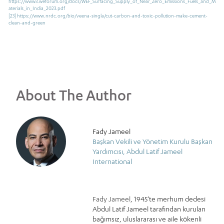
https://www3.weforum.org/docs/WEF_Surfacing_Supply_of_Near_Zero_Emissions_Fuels_and_M
aterials_in_India_2023.pdf
[23]
https://www.nrdc.org/bio/veena-singla/cut-carbon-and-toxic-pollution-make-cement-
clean-and-green
About The Author
Fady Jameel
Başkan Vekili ve Yönetim Kurulu Başkan
Yardımcısı, Abdul Latif Jameel
International
Fady Jameel
, 1945’te merhum dedesi
Abdul Latif Jameel tarafından kurulan
bağımsız, uluslararası ve aile kökenli