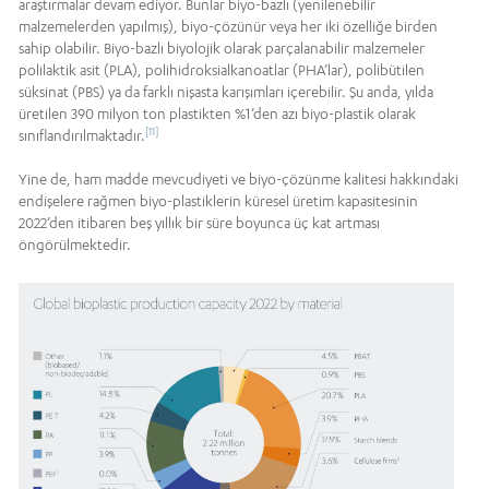
araştırmalar devam ediyor. Bunlar biyo-bazlı (yenilenebilir
malzemelerden yapılmış), biyo-çözünür veya her iki özelliğe birden
sahip olabilir. Biyo-bazlı biyolojik olarak parçalanabilir malzemeler
polilaktik asit (PLA), polihidroksialkanoatlar (PHA’lar), polibütilen
süksinat (PBS) ya da farklı nişasta karışımları içerebilir. Şu anda, yılda
üretilen 390 milyon ton plastikten %1’den azı biyo-plastik olarak
[11]
sınıflandırılmaktadır.
Yine de, ham madde mevcudiyeti ve biyo-çözünme kalitesi hakkındaki
endişelere rağmen biyo-plastiklerin küresel üretim kapasitesinin
2022’den itibaren beş yıllık bir süre boyunca üç kat artması
öngörülmektedir.