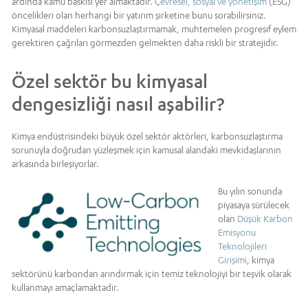
ardında kamu baskısı yer almaktadır.
Çevresel, sosyal ve yönetişim
(ESG)
öncelikleri olan herhangi bir yatırım şirketine bunu sorabilirsiniz.
Kimyasal maddeleri karbonsuzlaştırmamak, muhtemelen progresif eylem
gerektiren çağrıları görmezden gelmekten daha riskli bir stratejidir.
Özel sektör bu kimyasal
dengesizliği nasıl aşabilir?
Kimya endüstrisindeki büyük özel sektör aktörleri, karbonsuzlaştırma
sorunuyla doğrudan yüzleşmek için kamusal alandaki mevkidaşlarının
arkasında birleşiyorlar.
Bu yılın sonunda
piyasaya sürülecek
olan
Düşük Karbon
Emisyonu
Teknolojileri
Girişimi
, kimya
sektörünü karbondan arındırmak için temiz teknolojiyi bir teşvik olarak
kullanmayı amaçlamaktadır.