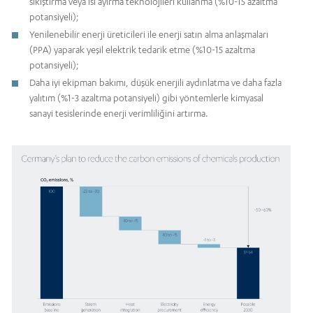
sıkıştırma veya ısı ayırma teknolojileri kullanma (%10-15 azaltma
potansiyeli);
Yenilenebilir enerji üreticileri ile enerji satın alma anlaşmaları
(PPA) yaparak yeşil elektrik tedarik etme (%10-15 azaltma
potansiyeli);
Daha iyi ekipman bakımı, düşük enerjili aydınlatma ve daha fazla
yalıtım (%1-3 azaltma potansiyeli) gibi yöntemlerle kimyasal
sanayi tesislerinde enerji verimliliğini artırma.