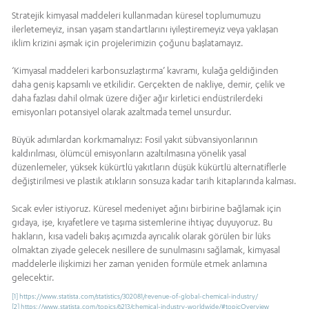
Stratejik kimyasal maddeleri kullanmadan küresel toplumumuzu
ilerletemeyiz, insan yaşam standartlarını iyileştiremeyiz veya yaklaşan
iklim krizini aşmak için projelerimizin çoğunu başlatamayız.
‘Kimyasal maddeleri karbonsuzlaştırma’ kavramı, kulağa geldiğinden
daha geniş kapsamlı ve etkilidir. Gerçekten de nakliye, demir, çelik ve
daha fazlası dahil olmak üzere diğer ağır kirletici endüstrilerdeki
emisyonları potansiyel olarak azaltmada temel unsurdur.
Büyük adımlardan korkmamalıyız: Fosil yakıt sübvansiyonlarının
kaldırılması, ölümcül emisyonların azaltılmasına yönelik yasal
düzenlemeler, yüksek kükürtlü yakıtların düşük kükürtlü alternatiflerle
değiştirilmesi ve plastik atıkların sonsuza kadar tarih kitaplarında kalması.
Sıcak evler istiyoruz. Küresel medeniyet ağını birbirine bağlamak için
gıdaya, işe, kıyafetlere ve taşıma sistemlerine ihtiyaç duyuyoruz. Bu
hakların, kısa vadeli bakış açımızda ayrıcalık olarak görülen bir lüks
olmaktan ziyade gelecek nesillere de sunulmasını sağlamak, kimyasal
maddelerle ilişkimizi her zaman yeniden formüle etmek anlamına
gelecektir.
[1]
https://www.statista.com/statistics/302081/revenue-of-global-chemical-industry/
[2]
https://www.statista.com/topics/6213/chemical-industry-worldwide/#topicOverview