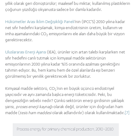
yıllık olarak geri dönüştürülür; maalesef bu miktar, kullanılmış plastiklerin
çoğunun yüzdüğü okyanusta sadece bir damla kadardır.
Hükümetler Arası İklim Değişikliği Paneli
’nin (IPCC’S) 2050 yılına kadar
net sıfır hedefini karşılamak, kimya endüstrisinin üretim, kullanım ve
imha aşamalarındaki CO
emisyonlarını ele alan daha büyük bir vizyon
2
gerektirecektir.
Uluslararası Enerji Ajansı
(IEA), ürünler için artan talebi karşılarken net
sıfır hedefini canlı tutmak için kimyasal madde sektörünün
emisyonlarının 2030 yılına kadar %15 oranında azalması gerektiğini
tahmin ediyor. Bu, hem kamu hem de özel alanlarda eşi benzeri
görülmemiş bir yenilik gerektirecek bir zorluktur.
Kimyasal madde sektörü, CO
’nin en büyük üçüncü endüstriyel
2
yayıcısıdır ve aynı zamanda başlıca enerji tüketicisidir. Peki, bu
dengesizliğin sebebi nedir? Çünkü sektörün enerji girdisinin yaklaşık
yarısı,
proses enerji kaynağı
olarak değil, ürünler için doğrudan ham
madde (
tesis ham maddesi
olarak adlandırılır) olarak kullanılmaktadır.
[7]