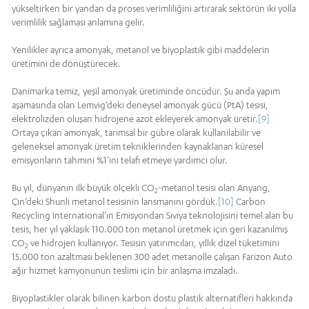
yükseltirken bir yandan da proses verimliliğini artırarak sektörün iki yolla
verimlilik sağlaması anlamına gelir.
Yenilikler ayrıca amonyak, metanol ve biyoplastik gibi maddelerin
üretimini de dönüştürecek.
Danimarka temiz, yeşil amonyak üretiminde öncüdür. Şu anda yapım
aşamasında olan Lemvig’deki deneysel amonyak gücü (PtA) tesisi,
elektrolizden oluşan hidrojene azot ekleyerek amonyak üretir.
[9]
Ortaya çıkan amonyak, tarımsal bir gübre olarak kullanılabilir ve
geleneksel amonyak üretim tekniklerinden kaynaklanan küresel
emisyonların tahmini %1’ini telafi etmeye yardımcı olur.
Bu yıl, dünyanın ilk büyük ölçekli CO
-metanol tesisi olan Anyang,
2
Çin’deki Shunli metanol tesisinin lansmanını gördük.
[10]
Carbon
Recycling International’ın Emisyondan Sıvıya teknolojisini temel alan bu
tesis, her yıl yaklaşık 110.000 ton metanol üretmek için geri kazanılmış
CO
ve hidrojen kullanıyor. Tesisin yatırımcıları, yıllık dizel tüketimini
2
15.000 ton azaltması beklenen 300 adet metanolle çalışan Farizon Auto
ağır hizmet kamyonunun teslimi için bir anlaşma imzaladı.
Biyoplastikler olarak bilinen karbon dostu plastik alternatifleri hakkında