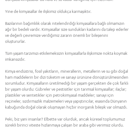
Yine de kimyasallar ile ilişkimiz oldukça karmaşıktır.
Bazılarının bağımlılık olarak nitelendirdiği kimyasallara bağlı olmamızın
ağır bir bedeli vardır. Kimyasallar size sundukları kadarını da talep ederler
ve değerli çevremize verdiğimiz zararın önemli bir bileşenini
oluştururlar.
Tüm yaşam tarzımızı etkilemeksizin kimyasallarla ilişkimize nokta koymak
imkansızdır.
Kimya endüstrisi, fosil yakıtların, minerallerin, metallerin ve su gibi doğal
ham maddelerin bir dizi tüketim ve sanayi ürününe dönüştürülmesinden
sorumludur. Kimyasalların üretilmediği bir yaşam gerçekten de çok farklı
bir yaşam olurdu: Gübreler ve pestisitler için tarımsal kimyasallar; ilaçlar;
plastikler ve sentetikler için petrokimyasal maddeler; sanayi için
reçineler, sızdırmazlık malzemeleri veya yapıştırıcılar, esasında Dünyanın
kabuğunda doğal olarak oluşmayan hiçbir inorganik bileşik var olmazdı.
Peki, biz yani insanlar? Elbette var olurduk, ancak küresel toplumumuz
sürekli birinci viteste hızlanmaya çalışan bir araba gibi verimsiz olurdu.