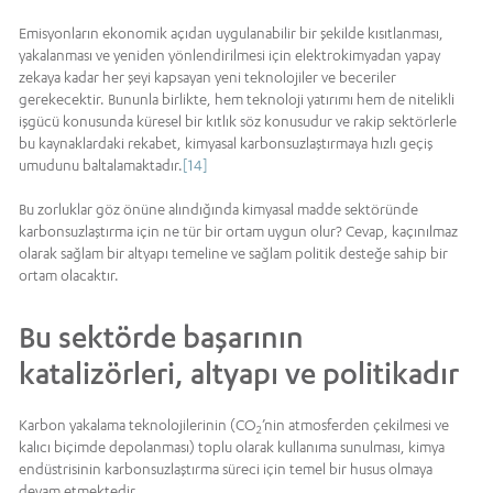
Emisyonların ekonomik açıdan uygulanabilir bir şekilde kısıtlanması,
yakalanması ve yeniden yönlendirilmesi için elektrokimyadan yapay
zekaya kadar her şeyi kapsayan yeni teknolojiler ve beceriler
gerekecektir. Bununla birlikte, hem teknoloji yatırımı hem de nitelikli
işgücü konusunda küresel bir kıtlık söz konusudur ve rakip sektörlerle
bu kaynaklardaki rekabet, kimyasal karbonsuzlaştırmaya hızlı geçiş
umudunu baltalamaktadır.
[14]
Bu zorluklar göz önüne alındığında kimyasal madde sektöründe
karbonsuzlaştırma için ne tür bir ortam uygun olur? Cevap, kaçınılmaz
olarak sağlam bir altyapı temeline ve sağlam politik desteğe sahip bir
ortam olacaktır.
Bu sektörde başarının
katalizörleri, altyapı ve politikadır
Karbon yakalama teknolojilerinin (CO
’nin atmosferden çekilmesi ve
2
kalıcı biçimde depolanması) toplu olarak kullanıma sunulması, kimya
endüstrisinin karbonsuzlaştırma süreci için temel bir husus olmaya
devam etmektedir.