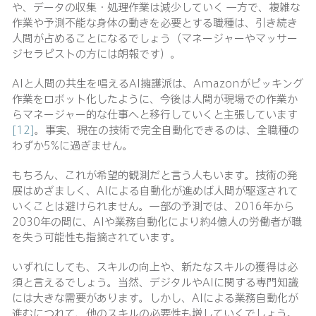
や、データの収集・処理作業は減少していく 一方で、複雑な
作業や予測不能な身体の動きを必要とする職種は、引き続き
人間が占めることになるでしょう（マネージャーやマッサー
ジセラピストの方には朗報です）。
AIと人間の共生を唱えるAI擁護派は、Amazonがピッキング
作業をロボット化したように、今後は人間が現場での作業か
らマネージャー的な仕事へと移行していくと主張しています
[12]
。事実、現在の技術で完全自動化できるのは、全職種の
わずか5%に過ぎません。
もちろん、これが希望的観測だと言う人もいます。技術の発
展はめざましく、AIによる自動化が進めば人間が駆逐されて
いくことは避けられません。一部の予測では、2016年から
2030年の間に、AIや業務自動化により約4億人の労働者が職
を失う可能性も指摘されています。
いずれにしても、スキルの向上や、新たなスキルの獲得は必
須と言えるでしょう。当然、デジタルやAIに関する専門知識
には大きな需要があります。しかし、AIによる業務自動化が
進むにつれて、他のスキルの必要性も増していくでしょう。