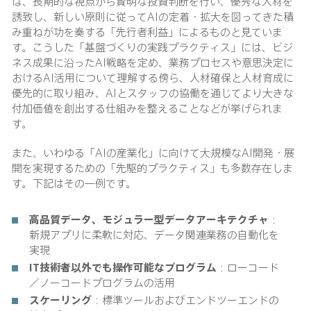
は、長期的な視点から賢明な投資判断を行い、優秀な人材を
誘致し、新しい原則に従ってAIの定着・拡大を図ってきた積
み重ねが功を奏する「先行者利益」によるものと見ていま
す。こうした「基盤づくりの実践プラクティス」には、ビジ
ネス成果に沿ったAI戦略を定め、業務プロセスや意思決定に
おけるAI活用について理解する傍ら、人材確保と人材育成に
優先的に取り組み、AIとスタッフの協働を通じてより大きな
付加価値を創出する仕組みを整えることなどが挙げられま
す。
また、いわゆる「AIの産業化」に向けて大規模なAI開発・展
開を実現するための「先駆的プラクティス」も多数存在しま
す。下記はその一例です。
高品質データ、モジュラー型データアーキテクチャ
：
新規アプリに柔軟に対応、データ関連業務の自動化を
実現
IT技術者以外でも操作可能なプログラム
：ローコード
／ノーコードプログラムの活用
スケーリング
：標準ツールおよびエンドツーエンドの