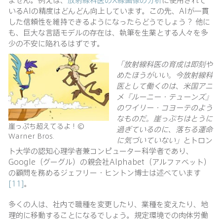
いるAIの精度はどんどん向上しています。この先、AIが一貫
した信頼性を維持できるようになったらどうでしょう？ 他に
も、巨大な言語モデルの存在は、執筆を生業とする人々を多
少の不安に陥れるはずです。
「放射線科医の育成は即刻や
めたほうがいい。今放射線科
医として働くのは、米国アニ
メ『ルーニー・テューンズ』
のワイリー・コヨーテのよう
なものだ。崖っぷちはとうに
崖っぷち超えてるよ！©
過ぎているのに、落ちる運命
Warner Bros.
に気づいていない」
とトロン
ト大学の認知心理学者兼コンピューター科学者であり、
Google（グーグル）の親会社Alphabet（アルファベット）
の顧問を務めるジェフリー・ヒントン博士は述べています
[11]
。
多くの人は、社内で職種を変更したり、業種を変えたり、地
理的に移動することになるでしょう。規定環境での肉体労働