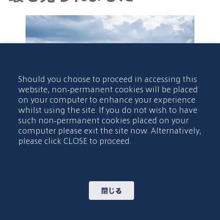
Should you choose to proceed in accessing this
website, non-permanent cookies will be placed
on your computer to enhance your experience
whilst using the site. If you do not wish to have
such non-permanent cookies placed on your
computer please exit the site now. Alternatively,
真
新
何十年にもわたる投資を経ても水の格
please click CLOSE to proceed.
の
差が解消されない理由
さ
さらに詳しく >
閉じる