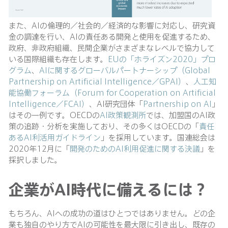
また、AIの倫理的／社会的／経済的な影響に対応し、研究資
金の調達を行い、AIの責任ある開発と使用を促進するため、
政府、非政府組織、民間企業がさまざまなレベルで協力して
いる国際組織も存在します。
EUの「ホライズン2020」プロ
グラム
、
AIに関するグローバルパートナーシップ（Global
Partnership on Artificial Intelligence／GPAI）
、
人工知
能協働フォーラム（Forum for Cooperation on Artificial
Intelligence／FCAI）
、AI研究団体「
Partnership on AI
」
はその一例です。OECDの
AI政策観測所
では、加盟国のAI政
策の追跡・分析を実施しており、その多くはOECDの「
責任
あるAI利活用ガイドライン
」を採用しています。国連総会は
2020年12月に「
開発のためのAI利用促進に関する決議
」を
採択しました。
企業がAI時代に備えるには？
もちろん、AIへの成功の道はひとつではありません。どの企
業も独自のやり方でAIの可能性を最大限に引き出し、既存の