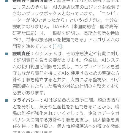
透明性・説明可能性：
基盤モデルなどの機械学習アル
ゴリズムの多くは、AIの意思決定のロジックを説明で
きないブラックボックスとなっています。「コンピュ
ーターがNOと言ったから」というだけでは、十分な
説明になりません。DARPA（米国防総省・国防高等
研究計画局）は、「根拠を説明し、長所と短所を特徴
づけ、将来の振る舞いを把握できる」アルゴリズムの
開発を進めています
[14]
。
説明責任：
AIシステムは、その意思決定や行動に対し
て説明責任を負う必要があります。企業は、AIシステ
ムの使用範囲と制限を定義し、コンプライアンスを遵
守しながら責任を持ってAIを使用するための明確な方
針や手順を確立すると共に、人間による監視や、AIが
悪影響をもたらした場合の対処の仕組みを整えておく
必要があります。
プライバシー：
AIは従業員の文章や口調、顔の表情な
どを分析し、気分や生産性を評価できることから、職
場の監視が強化されていくでしょう。企業はデータガ
バナンスに関する方針や手順を見直し、個人情報を責
任を持って取り扱い、個人情報保護法への遵守を徹底
する必要があります。