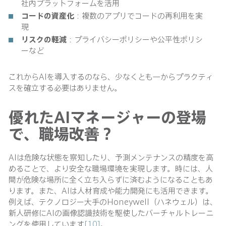
社内プラットフォームを活用
コードの資産化
：複数のアプリでコードの再利用を実
現
リスクの軽減
：プライバシーポリシーや公平性ポリシ
ーなど
これからAIを導入するのなら、少なくとも一からプラクティ
スを確立する必要はありません。
優れたAIマネージャーの登場
で、職場改善？
AIは危険な状態を察知したり、予測メンテナンスの精度を高
めることで、より安全な職場環境を実現します。時には、人
間が危険な場所に全く立ち入らずに済むようになることもあ
ります。また、AIは人材育成や能力開発にも活用できます。
例えば、テクノロジー大手のHoneywell（ハネウェル）は、
新人研修にAIの画像認識技術を駆使したバーチャルトレーニ
ングを使用しています
[10]
。