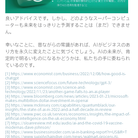
良いアドバイスです。しかし、どのようなスーパーコンピュ
ーターも未来をはっきりと予測することは（まだ）できませ
ん。
幸いなことに、昔ながらの常識があれば、AIがビジネスのあ
り方を永久に変えたことに気づくでしょう。AIの未来が、肯
定的で明るいものになるかどうかは、私たちの手に委ねられ
ているのです。
[1]
https://www.economist.com/business/2022/12/08/how-good-is-
chatgpt
[2]
https://www.sciencefocus.com/future-technology/gpt-3/
[3]
https://www.economist.com/science-and-
technology/2022/11/23/another-game-falls-to-an-ai-player
[4]
https://www.bloomberg.com/news/articles/2023-01-23/microsoft-
makes-multibillion-dollar-investment-in-openai
[5]
https://www.mckinsey.com/capabilities/quantumblack/our-
insights/the-state-of-ai-in-2022-and-a-half-decade-in-review
[6]
https://www.pwc.co.uk/services/economics/insights/the-impact-of-
artificial-intelligence-on-the-uk-economy.html
[7]
https://sloanreview.mit.edu/audio/ai-and-the-covid-19-vaccine-
modernas-dave-johnson/
[8]
https://www.businessinsider.com/ai-in-banking-report?r=US&IR=T
[9]
https://www.supplychaindive.com/news/walmart-grocery-AI-