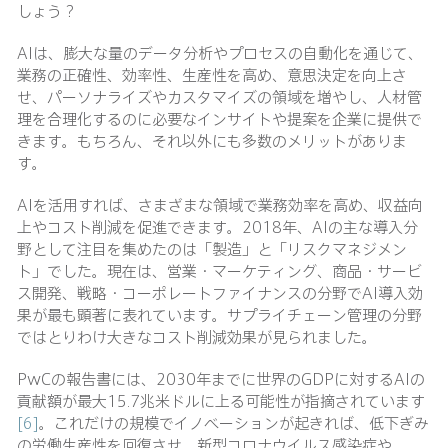
しょう？
AIは、膨大な量のデータ分析やプロセスの自動化を通じて、
業務の正確性、効率性、生産性を高め、意思決定を向上さ
せ、パーソナライズやカスタマイズの領域を増やし、人材管
理を合理化するのに必要なインサイトや提案を企業に提供で
きます。もちろん、それ以外にも多数のメリットがありま
す。
AIを活用すれば、さまざまな領域で業務効率を高め、収益向
上やコスト削減を促進できます。2018年、AIの主な導入分
野として注目を集めたのは「製造」と「リスクマネジメン
ト」でした。現在は、営業・マーケティング、商品・サービ
ス開発、戦略・コーポレートファイナンスの分野でAI導入効
果が最も顕著に表れています。サプライチェーン管理の分野
ではとりわけ大きなコスト削減効果が見られました。
PwCの報告書には、2030年までに世界のGDPに対するAIの
貢献額が最大15.7兆米ドルに上る可能性が指摘されています
[6]
。これだけの規模でイノベーションが起きれば、低下ぎみ
の労働生産性を回復させ、新型コロナウイルス感染症や