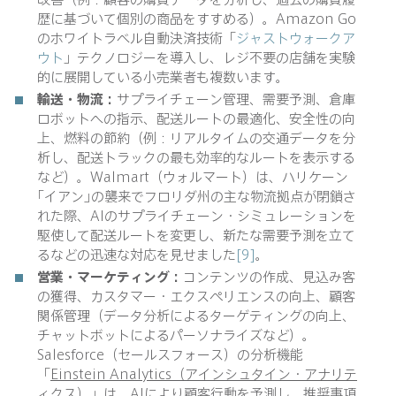
歴に基づいて個別の商品をすすめる）。Amazon Go
のホワイトラベル自動決済技術「
ジャストウォークア
ウト
」テクノロジーを導入し、レジ不要の店舗を実験
的に展開している小売業者も複数います。
輸送・物流：
サプライチェーン管理、需要予測、倉庫
ロボットへの指示、配送ルートの最適化、安全性の向
上、燃料の節約（例：リアルタイムの交通データを分
析し、配送トラックの最も効率的なルートを表示する
など）。Walmart（ウォルマート）は、ハリケーン
｢イアン｣の襲来でフロリダ州の主な物流拠点が閉鎖さ
れた際、AIのサプライチェーン・シミュレーションを
駆使して配送ルートを変更し、新たな需要予測を立て
るなどの迅速な対応を見せました
[9]
。
営業・マーケティング：
コンテンツの作成、見込み客
の獲得、カスタマー・エクスペリエンスの向上、顧客
関係管理（データ分析によるターゲティングの向上、
チャットボットによるパーソナライズなど）。
Salesforce（セールスフォース）の分析機能
「
Einstein Analytics（アインシュタイン・アナリテ
ィクス）
」は、AIにより顧客行動を予測し、推奨事項