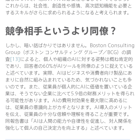
これからは、社会性、創造性や感情、高次認知機能を必要と
するスキルがさらに求められるようになると考えられます。
競争相手というより同僚？
しかし、暗い話ばかりではありません。Boston Consulting
Group（ボストン コンサルティング グループ／BCG）の調
査
[13]
によると、個人や組織のAIに対する姿勢は概ね肯定的
であり、回答者の60%がAIツールを同僚のように捉えている
と述べています。実際、AIはビジネスや消費者向け製品にあ
まりに自然に組み込まれているため、気づかれないことも多
いのです。また、従業員が個人的にAIに価値を置いている企
業は、そうでない企業に比べて5.9倍の財務メリットを得られ
る可能性があります。AIの費用対効果を最大限に高めるに
は、従業員の意識向上がカギとなります。AI導入のメリット
を伝え、従業員の十分な信頼や理解を得ることが重要です。
同報告書は「AIは人間の能力や自律性を促進し、対人関係を
強化して個人の自己決定力を向上する」と述べています。