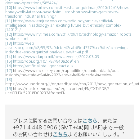
demand-operations/585424/
[10]
https://www.forbes.com/sites/sharongoldman/2020/12/08/how-
honeywells-latest-vr-based-simulator-borrows-from-gaming-to-
transform-industrial-training/
[11]
https://www.emjreviews.com/radiology/article/artificial-
intelligence-in-radiology-an-exciting-future-but-ethically-complex-
j140121/
[12]
https://www.nytimes.com/2017/09/10/technology/amazon-robots-
workers.html
[13]
https://web-
assets.bcg.com/b8/55/97a0dcbe42cab65ed77794cc9dfe/achieving-
individual-and-organizational-value-with-ai.pdf
[14]
https://www.darpa.mil/news-events/2022-03-03
[15]
https://doi.org/10.1787/840a2d9f-en
[16]
https://artificialintelligenceact.eu/
[17]
https://www.mckinsey.com/capabilities/quantumblack/our-
insights/the-state-of-ai-in-2022-and-a-half-decade-in-review
[18]
https://www.unodc.org/ji/en/resdb/data/chn/2017/new_generation_of_arti
[19]
https://eur-lex.europa.eu/legal-content/EN/TXT/PDF/?
uri=CELEX:52018DC0237&from=EN
プレスに関するお問い合わせは
こちら
、または
+971 4 448 0906 (GMT +4時間 UAE)まで.一般
のお問い合わせは
こちら
までお願いいたします。"