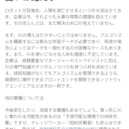
ロボットが目覚め、人類を滅亡させるという
終末論
はさてお
き、企業は今、それよりも大事な喫緊の課題を抱えていま
す。そのほとんどは、まだ解決の糸口が見えていません。
まず、AIの導入はたやすいことではありません。アルゴリズ
ムを構築するには膨大な学習データが必要であり、用途や場
合によってはデータを一般化するのが困難なケースもありま
す。また、AIを使いこなせる人材も極度に不足しています。
企業は、経験豊富なマネージャーやストラテジストに加え、
AIの専門知識やデジタルノウハウを持つ人材を求めていま
す。技術知識がなくてもアルゴリズムを管理できるような、
直感的に操作できるフロントエンドを開発できるソフトウェ
アエンジニアなどはその一例です。
他の職種については…
今後変化したり、消滅する職種もあるでしょう。真っ先にAI
に奪われる可能性があるのは「予測可能な環境での肉体労
働」ですが、ナレッジワーカー（知的労働者）も安心はでき
ません。例えば、
放射線科医のX線画像の分析
に使用されて