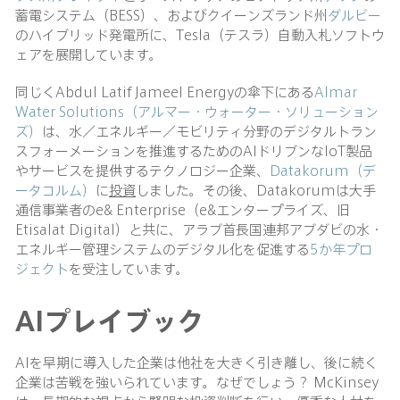
蓄電システム（BESS）、およびクイーンズランド州
ダルビー
のハイブリッド発電所に、Tesla（テスラ）自動入札ソフトウ
ェアを展開しています。
同じくAbdul Latif Jameel Energyの傘下にある
Almar
Water Solutions（アルマー・ウォーター・ソリューション
ズ）
は、水／エネルギー／モビリティ分野のデジタルトラン
スフォーメーションを推進するためのAIドリブンなIoT製品
やサービスを提供するテクノロジー企業、
Datakorum（デ
ータコルム）
に
投資
しました。その後、Datakorumは大手
通信事業者のe& Enterprise（e&エンタープライズ、旧
Etisalat Digital）と共に、アラブ首長国連邦アブダビの水・
エネルギー管理システムのデジタル化を促進する
5か年プロ
ジェクト
を受注しています。
AIプレイブック
AIを早期に導入した企業は他社を大きく引き離し、後に続く
企業は苦戦を強いられています。なぜでしょう？ McKinsey