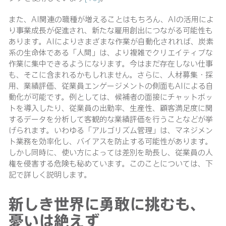
また、AI関連の職種が増えることはもちろん、AIの活用によ
り事業成長が促進され、新たな雇用創出につながる可能性も
あります。AIによりさまざまな作業が自動化されれば、炭素
系の生命体である「人間」は、より複雑でクリエイティブな
作業に集中できるようになります。今はまだ存在しない仕事
も、そこに含まれるかもしれません。さらに、人材募集・採
用、業績評価、従業員エンゲージメントの側面もAIによる自
動化が可能です。例としては、候補者の面接にチャットボッ
トを導入したり、従業員の出勤率、生産性、顧客満足度に関
するデータを分析して客観的な業績評価を行うことなどが挙
げられます。いわゆる「アルゴリズム管理」は、マネジメン
ト業務を効率化し、バイアスを防止する可能性があります。
しかし同時に、使い方によっては差別を助長し、従業員の人
権を侵害する危険も秘めています。このことについては、下
記で詳しく説明します。
新しき世界に勇敢に挑むも、
憂いは絶えず