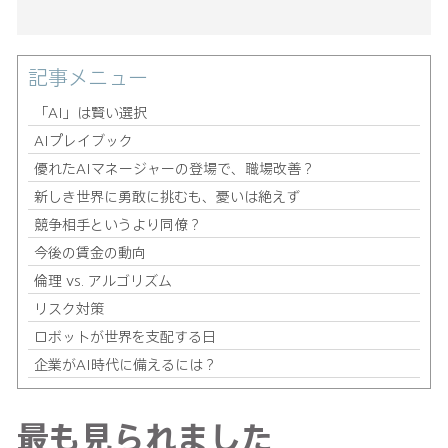
記事メニュー
「AI」は賢い選択
AIプレイブック
優れたAIマネージャーの登場で、職場改善？
新しき世界に勇敢に挑むも、憂いは絶えず
競争相手というより同僚？
今後の賃金の動向
倫理 vs. アルゴリズム
リスク対策
ロボットが世界を支配する日
企業がAI時代に備えるには？
最も見られました