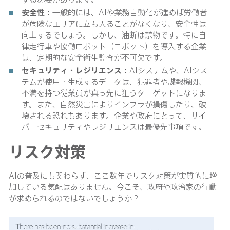
安全性：
一般的には、AIや業務自動化が進めば労働者
が危険なエリアに立ち入ることがなくなり、安全性は
向上するでしょう。しかし、油断は禁物です。特に自
律走行車や協働ロボット（コボット）を導入する企業
は、定期的な安全衛生監査が不可欠です。
セキュリティ・レジリエンス：
AIシステムや、AIシス
テムが使用・生成するデータは、犯罪者や諜報機関、
不満を持つ従業員が真っ先に狙うターゲットになりま
す。また、自然災害によりインフラが損傷したり、破
壊される恐れもあります。企業や政府にとって、サイ
バーセキュリティやレジリエンスは最優先事項です。
リスク対策
AIの普及にも関わらず、ここ数年でリスク対策が実質的に増
加している気配はありません。今こそ、政府や政治家の行動
が求められるのではないでしょうか？