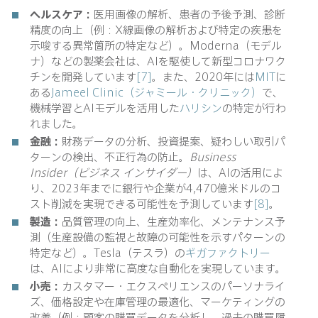
ヘルスケア：
医用画像の解析、患者の予後予測、診断
精度の向上（例：X線画像の解析および特定の疾患を
示唆する異常箇所の特定など）。Moderna（モデル
ナ）などの製薬会社は、AIを駆使して新型コロナワク
チンを開発しています
[7]
。また、2020年には
MIT
に
ある
Jameel Clinic（ジャミール・クリニック）
で、
機械学習とAIモデルを活用した
ハリシン
の特定が行わ
れました。
金融：
財務データの分析、投資提案、疑わしい取引パ
ターンの検出、不正行為の防止。
Business
Insider（ビジネス インサイダー）
は、AIの活用によ
り、2023年までに銀行や企業が4,470億米ドルのコ
スト削減を実現できる可能性を予測しています
[8]
。
製造：
品質管理の向上、生産効率化、メンテナンス予
測（生産設備の監視と故障の可能性を示すパターンの
特定など）。Tesla（テスラ）の
ギガファクトリー
は、AIにより非常に高度な自動化を実現しています。
小売：
カスタマー・エクスペリエンスのパーソナライ
ズ、価格設定や在庫管理の最適化、マーケティングの
改善（例：顧客の購買データを分析し、過去の購買履