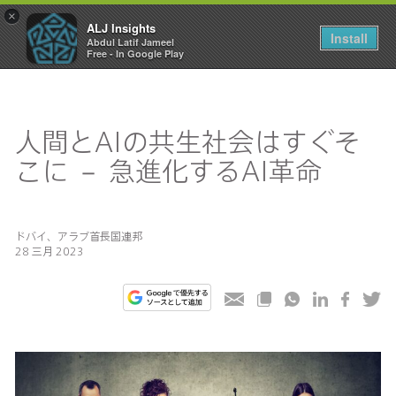
×
ALJ Insights
Toggle
Install
Abdul Latif Jameel
navigation
Free - In Google Play
人間とAIの共生社会はすぐそ
こに － 急進化するAI革命
ドバイ、アラブ首長国連邦
28 三月 2023