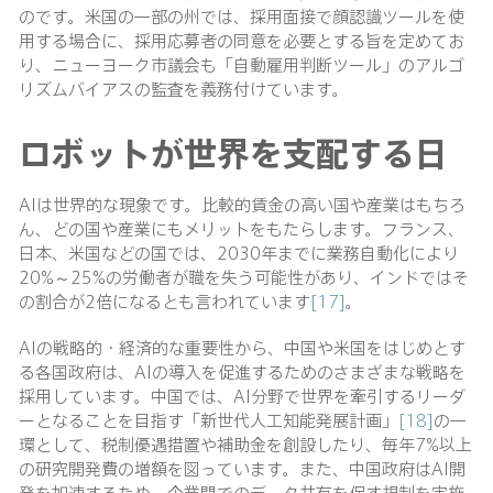
のです。米国の一部の州では、採用面接で顔認識ツールを使
用する場合に、採用応募者の同意を必要とする旨を定めてお
り、ニューヨーク市議会も「自動雇用判断ツール」のアルゴ
リズムバイアスの監査を義務付けています。
ロボットが世界を支配する日
AIは世界的な現象です。比較的賃金の高い国や産業はもちろ
ん、どの国や産業にもメリットをもたらします。フランス、
日本、米国などの国では、2030年までに業務自動化により
20%～25%の労働者が職を失う可能性があり、インドではそ
の割合が2倍になるとも言われています
[17]
。
AIの戦略的・経済的な重要性から、中国や米国をはじめとす
る各国政府は、AIの導入を促進するためのさまざまな戦略を
採用しています。中国では、AI分野で世界を牽引するリーダ
ーとなることを目指す「新世代人工知能発展計画」
[18]
の一
環として、税制優遇措置や補助金を創設したり、毎年7%以上
の研究開発費の増額を図っています。また、中国政府はAI開
発を加速するため、企業間でのデータ共有を促す規制を実施