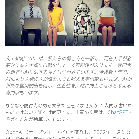
人工知能（
AI）は、私たちの働き方を一新し、現在人手が必
要な作業を大幅に自動化していく可能性があります。専門家
の間でもAIに対する見方は分かれています。今後数十年で、
AIにより大勢の人が職を失うと唱える専門家もいれば、AIが
新たな雇用創出を促し、生産性を大幅に向上させると考える
専門家もいます。
なかなか説得力のある文章だと思いませんか？ 人間が書いた
ものではないと知れば尚更です。上記の文章は、
ChatGPT
と
呼ばれるAIが執筆したものです。
OpenAI（オープンエーアイ）が開発し、2022年11月に公
開して大きな賞賛を浴びたこのチャットボットは、自然言語