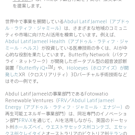
を提案します。
世界中で事業を展開している
Abdul Latif Jameel（アブドゥ
ル・ラティフ・ジャミール）
は、さまざまな地域のコミュニ
ティや市場に向けたAI活用を模索しています。例えば、
Abdul Latif Jameel Health（アブドゥル・ラティフ・ジャ
ミール・ヘルス）
が投資している医療技術の多くは、AIが中
心的な役割を果たしています。Butterfly Network（バタフ
ライ・ネットワーク）が開発したポータブル型の超音波診断
TM
装置「
Butterfly iQ+
」や、
Holoeyes（ホロアイズ）が開
発した
XR（クロスリアリティ）3Dバーチャル手術技術など
はその一例です。
Abdul Latif Jameelの事業部門であるFotowatio
Renewable Ventures（
FRV
／
Abdul Latif Jameel
Energy（アブドゥル・ラティフ・ジャミール・エナジー）
の
再生可能エネルギー事業部門）は、同社専門のイノベーショ
ン部門
FRV-X
を通じて、AIを活用しながら、英国のドーセッ
ト州
ホールズベイ
、
ウエストサセックス州
コンテゴ
、
エセッ
クス州
クレイタイ
とオーストラリアのビクトリア州
テラン
の