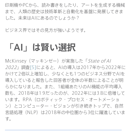
印刷機やPCから、読み書きをしたり、アートを生成する機械
まで、人類の歴史は技術革新と自動化を基盤に発展してきま
した。未来はAIにあるのでしょうか？
ビジネス界ではその見方が強いようです。
「AI」は賢い選択
McKinsey（マッキンゼー）が実施した「
State of AI
2022
」調査
[5]
によると、AIの導入は2017年から2022年に
かけて2倍以上増加し、少なくとも1つのビジネス分野でAIを
導入していると報告した回答者が全体の半数に上ることが明
らかになりました。また、1組織あたりのAI機能の平均導入
数も、2018年は1.9だったのが、2022年には3.8に倍増して
います。RPA（ロボティック・プロセス・オートメーショ
ン）とコンピューター・ビジョンが引き続きトップで、自然
言語処理（NLP）は2018年の中位圏から3位に躍進していま
す。