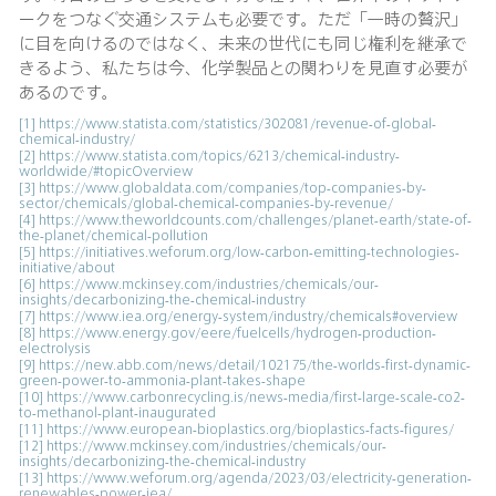
ークをつなぐ交通システムも必要です。ただ「一時の贅沢」
に目を向けるのではなく、未来の世代にも同じ権利を継承で
きるよう、私たちは今、化学製品との関わりを見直す必要が
あるのです。
[1]
https://www.statista.com/statistics/302081/revenue-of-global-
chemical-industry/
[2]
https://www.statista.com/topics/6213/chemical-industry-
worldwide/#topicOverview
[3]
https://www.globaldata.com/companies/top-companies-by-
sector/chemicals/global-chemical-companies-by-revenue/
[4]
https://www.theworldcounts.com/challenges/planet-earth/state-of-
the-planet/chemical-pollution
[5]
https://initiatives.weforum.org/low-carbon-emitting-technologies-
initiative/about
[6]
https://www.mckinsey.com/industries/chemicals/our-
insights/decarbonizing-the-chemical-industry
[7]
https://www.iea.org/energy-system/industry/chemicals#overview
[8]
https://www.energy.gov/eere/fuelcells/hydrogen-production-
electrolysis
[9]
https://new.abb.com/news/detail/102175/the-worlds-first-dynamic-
green-power-to-ammonia-plant-takes-shape
[10]
https://www.carbonrecycling.is/news-media/first-large-scale-co2-
to-methanol-plant-inaugurated
[11]
https://www.european-bioplastics.org/bioplastics-facts-figures/
[12]
https://www.mckinsey.com/industries/chemicals/our-
insights/decarbonizing-the-chemical-industry
[13]
https://www.weforum.org/agenda/2023/03/electricity-generation-
renewables-power-iea/