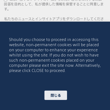
回答を目的として、私が提供した情報を保管することに同意しま
す。
私たちのニュースとインサイトアプリをダウンロードしてくださ
い
Should you choose to proceed in accessing this
website, non-permanent cookies will be placed
on your computer to enhance your experience
またはQRコードをスキャーン
whilst using the site. If you do not wish to have
such non-permanent cookies placed on your
computer please exit the site now. Alternatively,
please click CLOSE to proceed.
© 2015-2026 Abdul Latif Jameel IPR Company Limited. Permission
to use this site is granted strictly subject to the
Terms of Use
. The
Abdul Latif Jameel name and the Abdul Latif Jameel logotype and
pentagon-shaped graphics are trademarks or registered trademarks
of Abdul Latif Jameel IPR Company Limited.
閉じる
利用規約
アクセシビリティポリシー