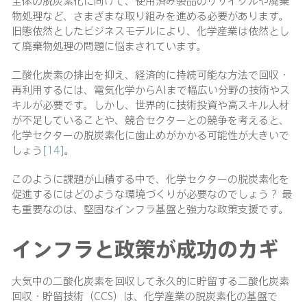
全体の脱炭素化に向けて、使用済み製品のリサイクルや廃棄
物処理など、さまざまな取り組みを進める必要があります。
旧態依然としたビジネスモデルにより、化学産業は依然とし
て廃棄物処理の問題に悩まされています。
二酸化炭素の排出を抑え、経済的に持続可能な方法で回収・
再利用するには、電気化学からAIまで幅広い分野の技術やス
キルが必要です。しかし、世界的に技術投資や高スキル人材
が不足していることや、競合セクターとの競争を考えると、
化学セクターの脱炭素化に歯止めがかかる可能性が大きいで
しょう
[14]
。
このように課題が山積する中で、化学セクターの脱炭素化を
促進するにはどのような環境づくりが必要なのでしょう？ 最
も重要なのは、堅固なインフラ基盤と強力な政策支援です。
インフラと政策が成功のカギ
大気中の二酸化炭素を回収して永久的に貯留する二酸化炭素
回収・貯留技術（CCS）は、化学産業の脱炭素化の基盤で