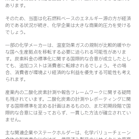
あります。
そのため、当面は化石燃料ベースのエネルギー源の方が経済
的である状況が続き、化学企業は大きな商業的圧力を受ける
でしょう。
一部の化学メーカーは、温室効果ガスの規制が比較的緩やか
な国へ生産拠点を移転する必要に迫られる可能性がありま
す。炭素料金の標準化に関する国際的な合意が成立したとし
ても、追加コストは消費者に転嫁されるでしょう。その場
合、消費者が環境より経済的な利益を優先する可能性も考え
られます。
産業内の二酸化炭素計測や報告フレームワークに関する疑問
も残されています。二酸化炭素の計測やレポーティングに関
する国際標準を定める計画はあるものの、まだ初期段階で国
際的な合意には至っておらず、一貫した方法が確立されてい
ません。
主な関連企業やステークホルダーは、化学バリューチェーン