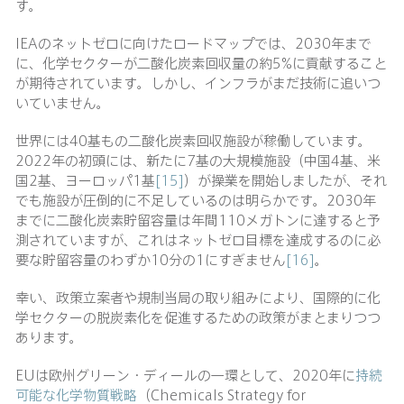
す。
IEAのネットゼロに向けたロードマップでは、2030年まで
に、化学セクターが二酸化炭素回収量の約5%に貢献すること
が期待されています。しかし、インフラがまだ技術に追いつ
いていません。
世界には40基もの二酸化炭素回収施設が稼働しています。
2022年の初頭には、新たに7基の大規模施設（中国4基、米
国2基、ヨーロッパ1基
[15]
）が操業を開始しましたが、それ
でも施設が圧倒的に不足しているのは明らかです。2030年
までに二酸化炭素貯留容量は年間110メガトンに達すると予
測されていますが、これはネットゼロ目標を達成するのに必
要な貯留容量のわずか10分の1にすぎません
[16]
。
幸い、政策立案者や規制当局の取り組みにより、国際的に化
学セクターの脱炭素化を促進するための政策がまとまりつつ
あります。
EUは欧州グリーン・ディールの一環として、2020年に
持続
可能な化学物質戦略
（Chemicals Strategy for