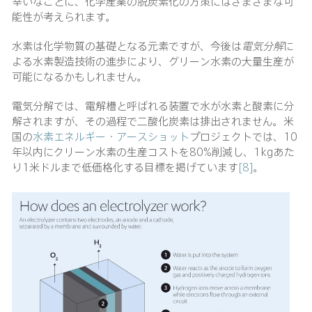
幸いなことに、化学産業の脱炭素化の方策にはさまざまな可
能性が考えられます。
水素は化学物質の基礎となる元素ですが、今後は
電気分解
に
よる水素製造技術の進歩により、グリーン水素の大量生産が
可能になるかもしれません。
電気分解では、電解槽と呼ばれる装置で水が水素と酸素に分
解されますが、その過程で二酸化炭素は排出されません。米
国の
水素エネルギー・アースショット
プロジェクトでは、10
年以内にクリーン水素の生産コストを80%削減し、1kgあた
り1米ドルまで低価格化する目標を掲げています
[8]
。