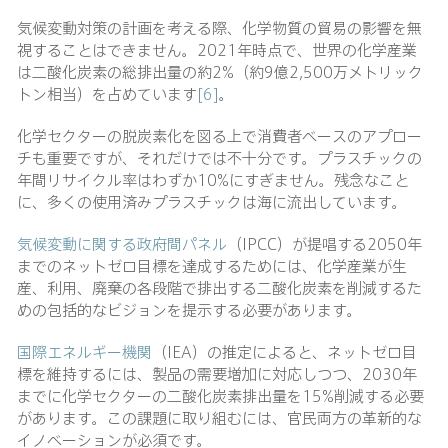
気候変動対策の計画を考える際、化学物質の貿易の影響を無
視することはできません。2021年時点で、世界の化学産業
は二酸化炭素の総排出量の約2%（約9億2,500万メトリック
トン相当）を占めています
[6]
。
化学セクターの脱炭素化を図る上で消費者ベースのアプロー
チも重要ですが、それだけでは不十分です。プラスチックの
年間リサイクル率はわずか10%にすぎません。残念なこと
に、多くの使用済みプラスチックは海に流出しています。
気候変動に関する政府間パネル
（IPCC）が提唱する2050年
までのネットゼロ目標を達成するためには、化学産業が生
産、利用、廃棄の各段階で排出する二酸化炭素を削減するた
めの包括的なビジョンを提示する必要があります。
国際エネルギー機関
（IEA）の推定によると、ネットゼロ目
標を維持するには、製品の需要増加に対応しつつ、2030年
までに化学セクターの二酸化炭素排出量を15%削減する必要
があります。この課題に取り組むには、官民両方の革新的な
イノベーションが必須です。