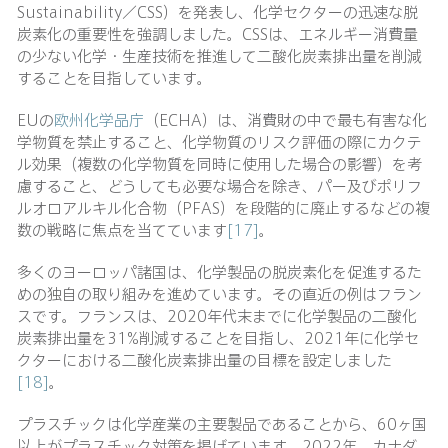
Sustainability／CSS）を発表し、化学セクターの迅速な脱
炭素化の重要性を強調しました。CSSは、エネルギー消費量
の少ない化学・生産技術を推進して二酸化炭素排出量を削減
することを目指しています。
EUの
欧州化学品庁
（ECHA）は、消費財の中で最も有害な化
学物質を禁止すること、化学物質のリスク評価の際にカクテ
ル効果（複数の化学物質を同時に使用した場合の影響）を考
慮すること、どうしても必要な場合を除き、パー及びポリフ
ルオロアルキル化合物（PFAS）を段階的に廃止するなどの複
数の戦略に焦点を当てています
[17]
。
多くのヨーロッパ諸国は、化学製品の脱炭素化を促進するた
めの独自の取り組みを進めています。その直近の例はフラン
スです。フランスは、2020年代末までに化学製品の二酸化
炭素排出量を31%削減することを目指し、2021年に化学セ
クターにおける二酸化炭素排出量の目標を設定しました
[18]
。
プラスチックは化学産業の主要製品であることから、60ヶ国
以上がプラスチック対策を掲げています。2022年、カナダ