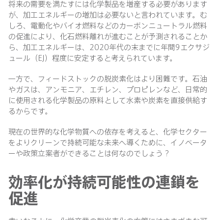
将来の需要を満たすには化学製品を増産する必要があります
が、加工エネルギーの増加は必要ないと言われています。む
しろ、電動化やバイオ燃料などのカーボンニュートラル燃料
の促進により、化石燃料離れが進むことが予測されることか
ら、加工エネルギーは、2020年代の末までに年間9エクサジ
ュール（EJ）程度に安定すると考えられています。
一方で、フィードストックの脱炭素化はより困難です。石油
やガスは、アンモニア、エチレン、プロピレンなど、日常的
に使用される化学製品の原料として水素や炭素を直接供給す
るからです。
現在の世界的な化学物質への依存を考えると、化学セクター
をよりクリーンで持続可能な未来へ導くために、イノベータ
ーや政策立案者ができることは何なのでしょう？
効率化が持続可能性の連鎖を
促進