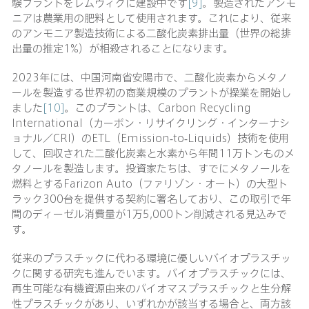
験プラントをレムヴィグに建設中です
[9]
。製造されたアンモ
ニアは農業用の肥料として使用されます。これにより、従来
のアンモニア製造技術による二酸化炭素排出量（世界の総排
出量の推定1%）が相殺されることになります。
2023年には、中国河南省安陽市で、二酸化炭素からメタノ
ールを製造する世界初の商業規模のプラントが操業を開始し
ました
[10]
。このプラントは、Carbon Recycling
International（カーボン・リサイクリング・インターナシ
ョナル／CRI）のETL（Emission-to-Liquids）技術を使用
して、回収された二酸化炭素と水素から年間11万トンものメ
タノールを製造します。投資家たちは、すでにメタノールを
燃料とするFarizon Auto（ファリゾン・オート）の大型ト
ラック300台を提供する契約に署名しており、この取引で年
間のディーゼル消費量が1万5,000トン削減される見込みで
す。
従来のプラスチックに代わる環境に優しいバイオプラスチッ
クに関する研究も進んでいます。バイオプラスチックには、
再生可能な有機資源由来のバイオマスプラスチックと生分解
性プラスチックがあり、いずれかが該当する場合と、両方該