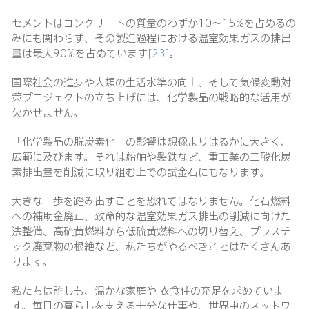
セメントはコンクリートの質量のわずか10〜15%を占めるの
みにも関わらず、その製造過程における温室効果ガスの排出
量は最大90%を占めています
[23]
。
国際社会の進歩や人類の生活水準の向上、そして気候変動対
策プロジェクトの立ち上げには、化学製品の戦略的な活用が
欠かせません。
「化学製品の脱炭素化」の影響は想像よりはるかに大きく、
広範に及びます。それは船舶や製鉄など、重工業の二酸化炭
素排出量を削減に取り組む上での試金石にもなります。
大きな一歩を踏み出すことを恐れてはなりません。化石燃料
への補助金廃止、致命的な温室効果ガス排出の削減に向けた
法整備、高硫黄燃料から低硫黄燃料への切り替え、プラスチ
ック廃棄物の根絶など、私たちがやるべきことはたくさんあ
ります。
私たちは誰しも、温かな家庭や 衣食住の充足を求めていま
す。毎日の暮らしを支える十分な仕事や、世界中のネットワ