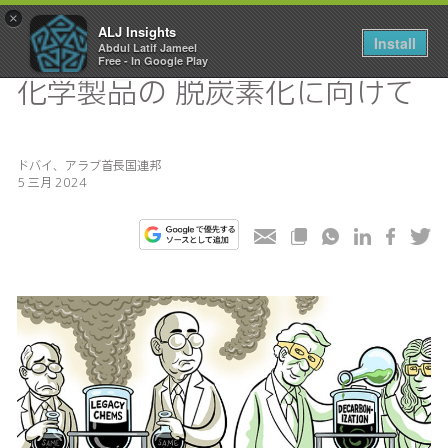
×
ALJ Insights
Install
Abdul Latif Jameel
Toggle
Free - In Google Play
navigation
化学製品の 脱炭素化に向けて
ドバイ、アラブ首長国連邦
5 三月 2024