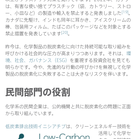
は、有害な使い捨てプラスチック（袋、カトラリー、ストロ
[19]
ー、小皿など）の製造や輸入を禁止すると発表しました
。
カナダに先駆け、インドも同年に耳かき、アイスクリームの
棒、包装用フィルム、たばこのパッケージなどを対象とする
[20]
禁止措置を発表しています
。
昨今は、化学製品の脱炭素化に向けた持続可能な取り組みを
呼びかける社会的な圧力が高まりつつあります。それは、
環
境、社会、ガバナンス（ESG）
を重視する投資会社を見ても
明らかです。今や、先進的な行動の呼びかけを無視して化学
製品の脱炭素化に失敗することは大きなリスクを伴います。
民間部門の役割
化学系の民間企業は、公的機関と共に脱炭素化の問題に正面
から取り組んでいます。
低炭素排出技術イニシアチブ
は、クリーンエネルギー技術を
活用して化学セ