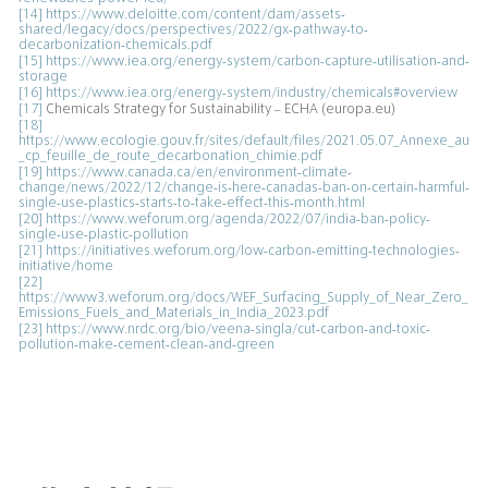
[14]
https://www.deloitte.com/content/dam/assets-
shared/legacy/docs/perspectives/2022/gx-pathway-to-
decarbonization-chemicals.pdf
[15]
https://www.iea.org/energy-system/carbon-capture-utilisation-and-
storage
[16]
https://www.iea.org/energy-system/industry/chemicals#overview
[17]
Chemicals Strategy for Sustainability – ECHA (europa.eu)
[18]
https://www.ecologie.gouv.fr/sites/default/files/2021.05.07_Annexe_au
_cp_feuille_de_route_decarbonation_chimie.pdf
[19]
https://www.canada.ca/en/environment-climate-
change/news/2022/12/change-is-here-canadas-ban-on-certain-harmful-
single-use-plastics-starts-to-take-effect-this-month.html
[20]
https://www.weforum.org/agenda/2022/07/india-ban-policy-
single-use-plastic-pollution
[21]
https://initiatives.weforum.org/low-carbon-emitting-technologies-
initiative/home
[22]
https://www3.weforum.org/docs/WEF_Surfacing_Supply_of_Near_Zero_
Emissions_Fuels_and_Materials_in_India_2023.pdf
[23]
https://www.nrdc.org/bio/veena-singla/cut-carbon-and-toxic-
pollution-make-cement-clean-and-green