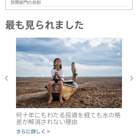
民間部門の役割
最も見られました
真
新
何十年にもわたる投資を経ても水の格
の
差が解消されない理由
さ
さらに詳しく >