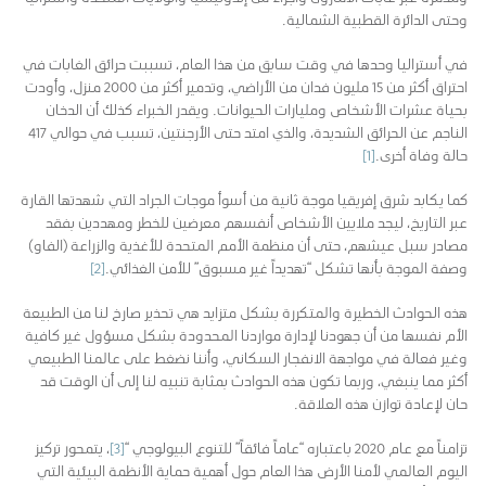
وحتى الدائرة القطبية الشمالية.
في أستراليا وحدها في وقت سابق من هذا العام، تسببت حرائق الغابات في
احتراق أكثر من 15 مليون فدان من الأراضي، وتدمير أكثر من 2000 منزل، وأودت
بحياة عشرات الأشخاص ومليارات الحيوانات. ويقدر الخبراء كذلك أن الدخان
الناجم عن الحرائق الشديدة، والذي امتد حتى الأرجنتين، تسبب في حوالي 417
حالة وفاة أخرى.
[1]
كما يكابد شرق إفريقيا موجة ثانية من أسوأ موجات الجراد التي شهدتها القارة
عبر التاريخ، ليجد ملايين الأشخاص أنفسهم معرضين للخطر ومهددين بفقد
مصادر سبل عيشهم، حتى أن منظمة الأمم المتحدة للأغذية والزراعة (الفاو)
وصفة الموجة بأنها تشكل “تهديداً غير مسبوق” للأمن الغذائي.
[2]
هذه الحوادث الخطيرة والمتكررة بشكل متزايد هي تحذير صارخ لنا من الطبيعة
الأم نفسها من أن جهودنا لإدارة مواردنا المحدودة بشكل مسؤول غير كافية
وغير فعالة في مواجهة الانفجار السكاني، وأننا نضغط على عالمنا الطبيعي
أكثر مما ينبغي، وربما تكون هذه الحوادث بمثابة تنبيه لنا إلى أن الوقت قد
حان لإعادة توازن هذه العلاقة.
تزامناً مع عام 2020 باعتباره “عاماً فائقاً” للتنوع البيولوجي “
[3]
، يتمحور تركيز
اليوم العالمي لأمنا الأرض هذا العام حول أهمية حماية الأنظمة البيئية التي