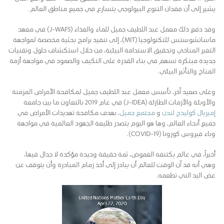
يشير إلى أن فقدان التنوع البيولوجي يتسارع في جميع مناطق العالم.
وقد دفع ذلك معمل عبد اللطيف جميل للماء والغذاء (J-WAFS) في معهد
ماساتشوستس للتكنولوجيا (MIT)، إلى تنفيذ برامج بحثية مخصصة لمواجهة
التغير المناخي وتحقيق الاستدامة البيئية، من خلال استكشاف حلول وتقنيات
جديدة مبتكرة تسهم في بناء القدرة على التكيف والصمود في مواجهة أزمة
المناخ والتأثير البيئي.
وعلى صعيد آخر، تأسس معمل عبد اللطيف جميل لمكافحة الأمراض المزمنة
والأوبئة والأزمات الطارئة (J-IDEA) في عام 2019 بالتعاون ما بين جامعة
إمبريال كوليدج لندن
و
مجتمع جميل
، بهدف مكافحة تهديدات الأمراض في
جميع أنحاء العالم، وها هو اليوم يتصدر طليعة الجهود العالمية في مواجهة
وباء فيروس كورونا (COVID-19).
أخيراً، في عالم يكتنفه الغموض، ثمة حقيقة وحيدة مؤكدة لا جدال فيها،
وهي أنه قد آن الوقت للعالم أن يبادر إلى أخذ زمام المبادرة وأن يتوقف عن
عض اليد التي تطعمه.