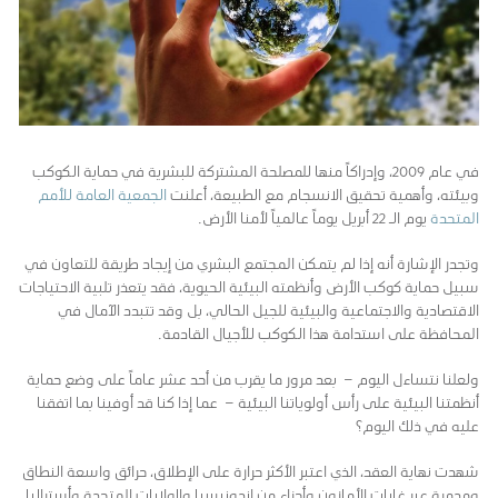
في عام 2009، وإدراكاً منها للمصلحة المشتركة للبشرية في حماية الكوكب
وبيئته، وأهمية تحقيق الانسجام مع الطبيعة، أعلنت
الجمعية العامة للأمم
المتحدة
يوم الـ 22 أبريل يوماً عالمياً لأمنا الأرض.
وتجدر الإشارة أنه إذا لم يتمكن المجتمع البشري من إيجاد طريقة للتعاون في
سبيل حماية كوكب الأرض وأنظمته البيئية الحيوية، فقد يتعذر تلبية الاحتياجات
الاقتصادية والاجتماعية والبيئية للجيل الحالي، بل وقد تتبدد الآمال في
المحافظة على استدامة هذا الكوكب للأجيال القادمة.
ولعلنا نتساءل اليوم – بعد مرور ما يقرب من أحد عشر عاماً على وضع حماية
أنظمتنا البيئية على رأس أولوياتنا البيئية – عما إذا كنا قد أوفينا بما اتفقنا
عليه في ذلك اليوم؟
شهدت نهاية العقد، الذي اعتبر الأكثر حرارة على الإطلاق، حرائق واسعة النطاق
ومدمرة عبر غابات الأمازون وأجزاء من إندونيسيا والولايات المتحدة وأستراليا