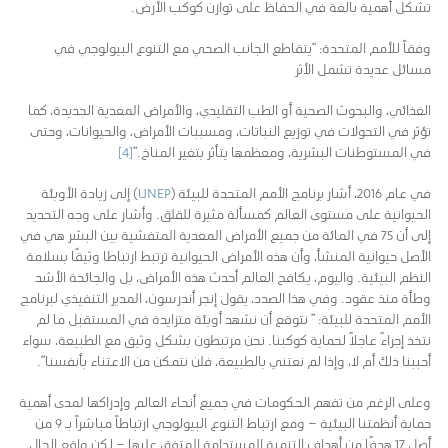
تشكل أهمية بالغة في الحفاظ على توازن كوكب الأرض.
وفقاً للأمم المتحدة: “يتقاطع الجانب الصحي مع التنوع البيولوجي في
مسائل عديدة تشمل الأثر
الغذائي، والبحوث الصحية أو الطب التقليدي، والأمراض المعدية الجديدة، كما
تؤثر في التحولات في توزيع النباتات، ومسببات الأمراض، والحيوانات، وحتى
في المستوطنات البشرية، ومعظمها يتأثر بتغير المناخ.”
[4]
في عام 2016، أشار برنامج الأمم المتحدة للبيئة (
UNEP
) إلى زيادة الأوبئة
الحيوانية على مستوى العالم كمسألة مثيرة للقلق. وأشار على وجه التحديد
إلى أن 75 في المائة من جميع الأمراض المعدية المتفشية بين البشر هي في
الأصل حيوانية المنشأ، وأن هذه الأمراض الحيوانية ترتبط ارتباطا وثيقًا بسلامة
النظم البيئية. واليوم، يكافح العالم أحدث هذه الأمراض، بل والجائحة الأشد
وطأة منذ عقود. وفي هذا الصدد، يقول إنجر أندرسون، المدير التنفيذي لبرنامج
الأمم المتحدة للبيئة: ” نتوقع أن نشهد أوبئة متزايدة في المستقبل ما لم
نتخذ إجراءً عاجلاً لحماية كوكبنا. نحن مرتبطون بشكل وثيق مع الطبيعة، سواء
أحببنا ذلك أم لا، وإذا لم نعتني بالطبيعة، فلن نتمكن من الاعتناء بأنفسنا”.
وعلى الرغم من تفهم الحكومات في جميع أنحاء العالم وإدراكها لمدى أهمية
حماية أنظمتنا البيئية – ومع ارتباط التنوع البيولوجي ارتباطاً مباشراً بـ 9 من
أصل 17 هدفًا من أهداف التنمية المستدامة المتفق عليها – لكن واقع الحال