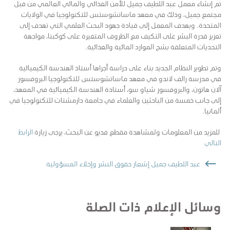
تم إنشاء معمل عبد اللطيف جميل للأمن الغذائي والمائي العالمي من قبل
مجتمع جميل، وذلك في معهد ماساتشوستس للتكنولوجيا في الولايات
المتحدة. ويهدف المعمل إلى قيادة جهود البحث العلمي التي تهدف إلى
تعزيز قدرة البشر على التكيف مع الظروف المتغيرة على كوكبنا، مواجهة
التحديات المتعلقة بشح الموارد المائية والغذائية.
وتم تطوير النظام الجديد بناء على دراسة أجراها أستاذ الهندسة الكيميائية
في مدرسة رالف لاندو في معهد ماساتشوستس للتكنولوجيا البروفسور
آلان هاتون، والبروفسور شياو سو، أستاذة الهندسة الكيميائية في المعهد،
إلى جانب خمسة من الباحثين والعلماء في جامعة دارمشتات للتكنولوجيا في
ألمانيا.
للمزيد من المعلومات ولمشاهدة مقطع فديو عن البحث، يرجى زيارة
الرابط
التالي
عبد اللطيف جميل إشعار حقوق النشر وإخلاء المسؤولية
الباحثون
في
معمل
وسائل الإعلام ذات الصلة
عبد
اللطيف