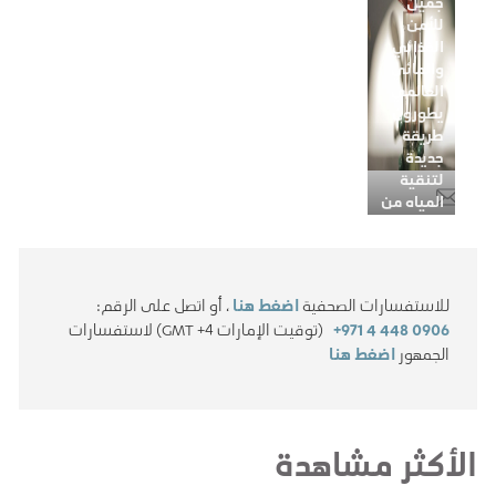
جميل
للأمن
الغذائي
والمائي
العالمي
يطورون
طريقة
جديدة
لتنقية
المياه من
التلوث
للاستفسارات الصحفية
اضغط هنا
، أو اتصل على الرقم:
+971 4 448 0906
(توقيت الإمارات GMT +4) لاستفسارات
الجمهور
اضغط هنا
الأكثر مشاهدة