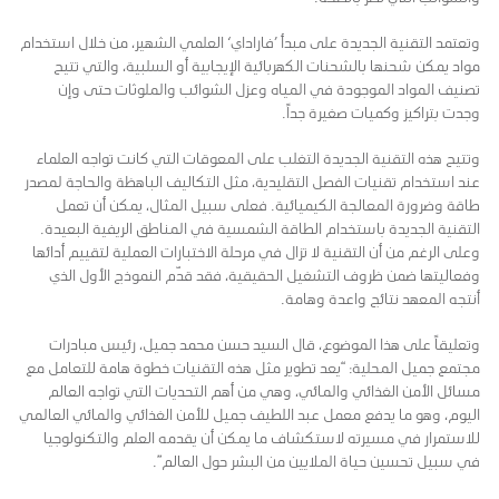
وتعتمد التقنية الجديدة على مبدأ ’فاراداي‘ العلمي الشهير، من خلال استخدام
مواد يمكن شحنها بالشحنات الكهربائية الإيجابية أو السلبية، والتي تتيح
تصنيف المواد الموجودة في المياه وعزل الشوائب والملوثات حتى وإن
وجدت بتراكيز وكميات صغيرة جداً.
وتتيح هذه التقنية الجديدة التغلب على المعوقات التي كانت تواجه العلماء
عند استخدام تقنيات الفصل التقليدية، مثل التكاليف الباهظة والحاجة لمصدر
طاقة وضرورة المعالجة الكيميائية. فعلى سبيل المثال، يمكن أن تعمل
التقنية الجديدة باستخدام الطاقة الشمسية في المناطق الريفية البعيدة.
وعلى الرغم من أن التقنية لا تزال في مرحلة الاختبارات العملية لتقييم أدائها
وفعاليتها ضمن ظروف التشغيل الحقيقية، فقد قدّم النموذج الأول الذي
أنتجه المعهد نتائج واعدة وهامة.
وتعليقاً على هذا الموضوع، قال السيد حسن محمد جميل، رئيس مبادرات
مجتمع جميل المحلية: “يعد تطوير مثل هذه التقنيات خطوة هامة للتعامل مع
مسائل الأمن الغذائي والمائي، وهي من أهم التحديات التي تواجه العالم
اليوم، وهو ما يدفع معمل عبد اللطيف جميل للأمن الغذائي والمائي العالمي
للاستمرار في مسيرته لاستكشاف ما يمكن أن يقدمه العلم والتكنولوجيا
في سبيل تحسين حياة الملايين من البشر حول العالم”.