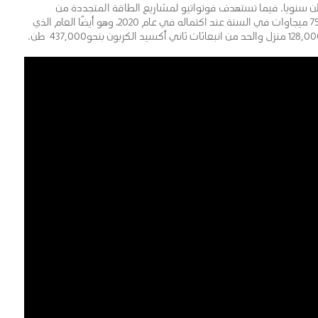
ربون في المكسيك بما يقرب من 98 مليون طن سنويا. فيما تستهدف فوتواتيو لمشاريع الطاقة المتجددة من
مشروعها الثاني، محطة وبوتريرو في خاليسكو، توليد 750,000 ميجاوات في السنة عند اكتماله في عام 2020، وهو أيضًا العام الذي