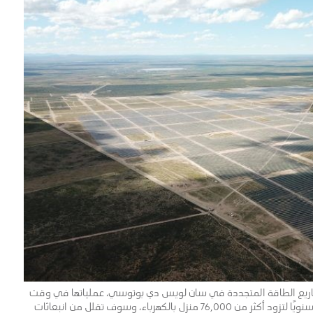
ريع الطاقة المتجددة في سان لويس دي بوتوسي، عملياتها في وقت
سابق من هذا العام، وستسهم في توليد 815,000 ميجاوات سنويًا لتزود أكثر من 76,000 منزل بالكهرباء، وسوف تقلل من انبعاثات