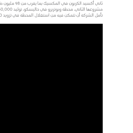
ثاني أكسيد الك
تأمل الشركة أن تتمكن فيه من استغلال المحطة في تزويد 128,000 منزل والحد من انبعاثات ثاني أكسيد الكربون بنحو437,000 طن.