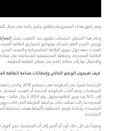
وقد رافق هذان المشروعان إطلاق برامج رائدة في مجال التنم
وفي هذا السياق، استضاف تطبيق عبد اللطيف جميل
إنساي
لورينج، المدير العام لشركة فوتواتيو لمشاريع الطاقة المت
للتحدث معه حول سوق الطاقة المكسيكية والتقدم المحرز 
الطاقة المتجددة، وخططه المستقبلية للمساعدة في قيادة
والانتقال بها إلى مكانة رائدة في قطاع الطاقة النظيفة.
كيف تقيمون الوضع الحالي وإمكانات صناعة الطاقة ال
كان لدينا تغييرًا في الحكومة 
السياسات. وقد أكدت الحكومة الجديدة أن الهدف المتمثل 
إلى 35٪ من مزيج الطاقة بحلول عام 
الجديدة ما زالت تعكف على مراجعة الطريقة التي كانت تروج 
المتجددة، وإعادة تقييم المنطقة بأكملها بهدف استنباط أسل
المتجددة.