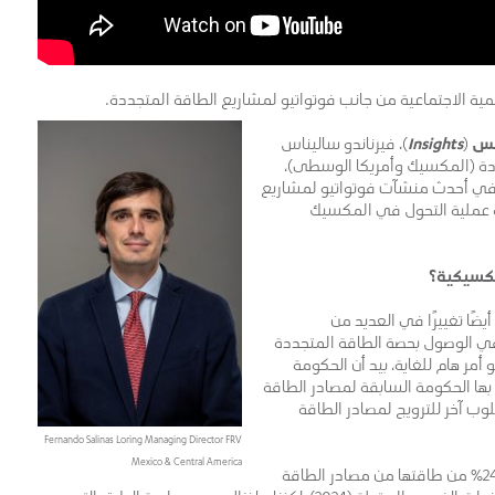
ية الاجتماعية من جانب فوتواتيو لمشاريع الطاقة المتجددة.
تس
(
Insights
)، فيرناندو ساليناس
جددة (المكسيك وأمريكا الوسطى)،
في أحدث منشآت فوتواتيو لمشاريع
 عملية التحول في المكسيك
مكسيكية؟
في ديسمبر 2018، والذي رافقه أيضًا تغييرًا في العديد من
في الوصول بحصة الطاقة المتجددة
2024، لا يزال قائما – وهو أمر هام للغاية، بيد أن الحكومة
بها الحكومة السابقة لمصادر الطاقة
وب آخر للترويج لمصادر الطاقة
Fernando Salinas Loring Managing Director FRV
Mexico & Central America
وبعيدًا عن كل ذلك، أود أن أشير إلى أن المكسيك تنتج اليوم 24٪ من طاقتها من مصادر الطاقة