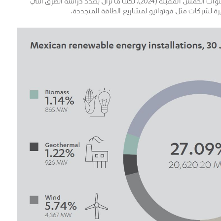
النظيفة، ونتطلع إلى الوصول بهذه النسبة إلى 35٪ في السنوات الخمس المقبلة (2024)، لكننا ما نزال بصدد دراسة الطرق التي
يرة لشركات مثل فوتواتيو لمشاريع الطاقة المتجددة.