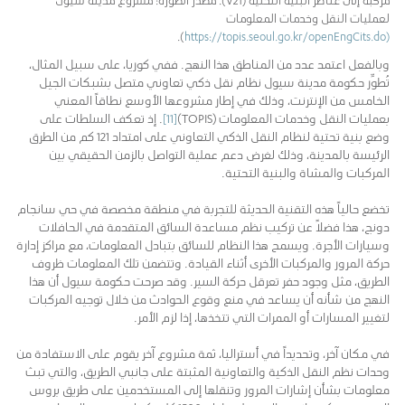
لعمليات النقل وخدمات المعلومات
).
(https://topis.seoul.go.kr/openEngCits.do
وبالفعل اعتمد عدد من المناطق هذا النهج. ففي كوريا، على سبيل المثال،
تُطوِّر حكومة مدينة سيول نظام نقل ذكي تعاوني متصل بشبكات الجيل
الخامس من الإنترنت، وذلك في إطار مشروعها الأوسع نطاقاً المعني
بعمليات النقل وخدمات المعلومات (TOPIS)
[11]
. إذ تعكف السلطات على
وضع بنية تحتية لنظام النقل الذكي التعاوني على امتداد 121 كم من الطرق
الرئيسة بالمدينة، وذلك لغرض دعم عملية التواصل بالزمن الحقيقي بين
المركبات والمشاة والبنية التحتية.
تخضع حالياً هذه التقنية الحديثة للتجربة في منطقة مخصصة في حي سانجام
دونج، هذا فضلاً عن تركيب نظم مساعدة السائق المتقدمة في الحافلات
وسيارات الأجرة. ويسمح هذا النظام للسائق بتبادل المعلومات، مع مراكز إدارة
حركة المرور والمركبات الأخرى أثناء القيادة. وتتضمن تلك المعلومات ظروف
الطريق، مثل وجود حفر تعرقل حركة السير. وقد صرحت حكومة سيول أن هذا
النهج من شأنه أن يساعد في منع وقوع الحوادث من خلال توجيه المركبات
لتغيير المسارات أو الممرات التي تتخذها، إذا لزم الأمر.
في مكان آخر، وتحديداً في أستراليا، ثمة مشروع آخر يقوم على الاستفادة من
وحدات نظم النقل الذكية والتعاونية المثبتة على جانبي الطريق، والتي تبث
معلومات بشأن إشارات المرور وتنقلها إلى المستخدمين على طريق بروس