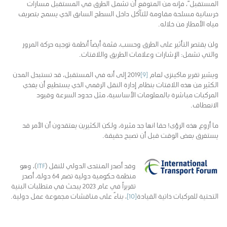
المستقبل”، فإنه من المتوقع أن تشمل الطرق في المستقبل مسارات
خرسانية مسلحة مقاومة للتآكل داخل السطح السابق الذي يسمح بتصريف
مياه الأمطار من خلاله.
ولن يقتصر التأثير على الطرق وحسب، فثمة أيضاً أنظمة توجيه حركة المرور
والتي تشمل: الإشارات وعلامات الطريق واللافتات.
ويشير تقرير ماكينزي لعام
[9]
2019 إلى أنه في المستقبل، قد تستبدل المدن
الكثير من هذه اللافتات بنظام إدارة النقل الرقمي الذي يستطيع أن يغذي
المركبات مباشرة بالمعلومات الأساسية، مثل حدود السرعة وقيود
الانعطاف.
ما أروع هذه الرؤى! حقا انها جد مثيرة، ولكن الكثيرين يعتقدون أن الأمر قد
يستغرق بعض الوقت قبل أن تصبح حقيقة.
وقد أصدر المنتدى الدولي للنقل (
ITF
)، وهو
منظمة حكومية دولية تضم 64 دولة، أصدر
تقريراً في عام 2023 يبحث في متطلبات البنية
التحتية للمركبات ذاتية القيادة
[10]
، بناءً على مناقشات مجموعة عمل دولية.