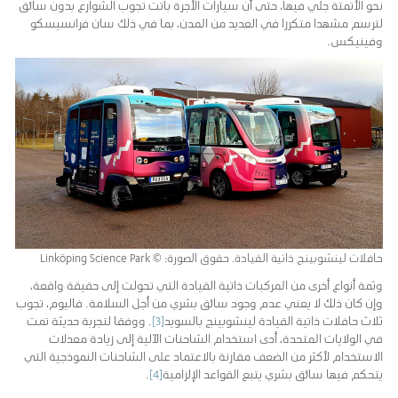
نحو الأتمتة جلي فيها، حتى أن سيارات الأجرة باتت تجوب الشوارع بدون سائق
لترسم مشهدا متكررا في العديد من المدن، بما في ذلك سان فرانسيسكو
وفينيكس.
حافلات لينشوبينج ذاتية القيادة. حقوق الصورة: © Linköping Science Park
وثمة أنواع أخرى من المركبات ذاتية القيادة التي تحولت إلى حقيقة واقعة،
وإن كان ذلك لا يعني عدم وجود سائق بشري من أجل السلامة. فاليوم، تجوب
ثلاث حافلات ذاتية القيادة لينشوبينج بالسويد
[3]
. ووفقا لتجربة حديثة تمت
في الولايات المتحدة، أدى استخدام الشاحنات الآلية إلى زيادة معدلات
الاستخدام لأكثر من الضعف مقارنة بالاعتماد على الشاحنات النموذجية التي
يتحكم فيها سائق بشري يتبع القواعد الإلزامية
[4]
.