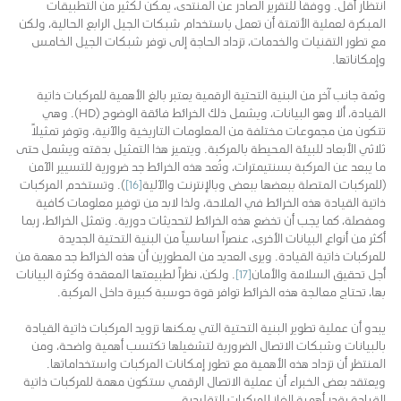
انتظار أقل. ووفقاً للتقرير الصادر عن المنتدى، يمكن لكثير من التطبيقات
المبكرة لعملية الأتمتة أن تعمل باستخدام شبكات الجيل الرابع الحالية، ولكن
مع تطور التقنيات والخدمات، تزداد الحاجة إلى توفر شبكات الجيل الخامس
وإمكاناتها.
وثمة جانب آخر من البنية التحتية الرقمية يعتبر بالغ الأهمية للمركبات ذاتية
القيادة، ألا وهو البيانات، ويشمل ذلك الخرائط فائقة الوضوح (HD). وهي
تتكون من مجموعات مختلفة من المعلومات التاريخية والآنية، وتوفر تمثيلاً
ثلاثي الأبعاد للبيئة المحيطة بالمركبة. ويتميز هذا التمثيل بدقته ويشمل حتى
ما يبعد عن المركبة بسنتيمترات، وتُعد هذه الخرائط جد ضرورية للتسيير الآمن
(للمركبات المتصلة ببعضها ببعض وبالإنترنت والآلية
[16]
). وتستخدم المركبات
ذاتية القيادة هذه الخرائط في الملاحة، ولذا لابد من توفير معلومات كافية
ومفصلة، كما يجب أن تخضع هذه الخرائط لتحديثات دورية. وتمثل الخرائط، ربما
أكثر من أنواع البيانات الأخرى، عنصراً اساسياً من البنية التحتية الجديدة
للمركبات ذاتية القيادة. ويرى العديد من المطورين أن هذه الخرائط جد مهمة من
أجل تحقيق السلامة والأمان
[17]
. ولكن، نظراً لطبيعتها المعقدة وكثرة البيانات
بها، تحتاج معالجة هذه الخرائط توافر قوة حوسبة كبيرة داخل المركبة.
يبدو أن عملية تطوير البنية التحتية التي يمكنها تزويد المركبات ذاتية القيادة
بالبيانات وشبكات الاتصال الضرورية لتشغيلها تكتسب أهمية واضحة، ومن
المنتظر أن تزداد هذه الأهمية مع تطور إمكانات المركبات واستخداماتها.
ويعتقد بعض الخبراء أن عملية الاتصال الرقمي ستكون مهمة للمركبات ذاتية
القيادة بقدر أهمية الغاز للمركبات التقليدية.