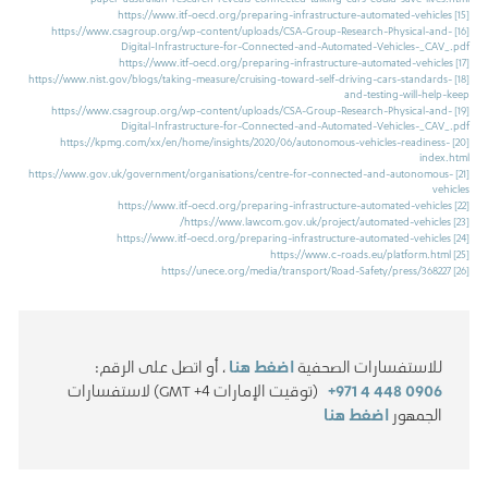
https://www.itf-oecd.org/preparing-infrastructure-automated-vehicles
[15]
https://www.csagroup.org/wp-content/uploads/CSA-Group-Research-Physical-and-
[16]
Digital-Infrastructure-for-Connected-and-Automated-Vehicles-_CAV_.pdf
https://www.itf-oecd.org/preparing-infrastructure-automated-vehicles
[17]
https://www.nist.gov/blogs/taking-measure/cruising-toward-self-driving-cars-standards-
[18]
and-testing-will-help-keep
https://www.csagroup.org/wp-content/uploads/CSA-Group-Research-Physical-and-
[19]
Digital-Infrastructure-for-Connected-and-Automated-Vehicles-_CAV_.pdf
https://kpmg.com/xx/en/home/insights/2020/06/autonomous-vehicles-readiness-
[20]
index.html
https://www.gov.uk/government/organisations/centre-for-connected-and-autonomous-
[21]
vehicles
https://www.itf-oecd.org/preparing-infrastructure-automated-vehicles
[22]
https://www.lawcom.gov.uk/project/automated-vehicles/
[23]
https://www.itf-oecd.org/preparing-infrastructure-automated-vehicles
[24]
https://www.c-roads.eu/platform.html
[25]
https://unece.org/media/transport/Road-Safety/press/368227
[26]
للاستفسارات الصحفية
اضغط هنا
، أو اتصل على الرقم:
+971 4 448 0906
(توقيت الإمارات GMT +4) لاستفسارات
الجمهور
اضغط هنا