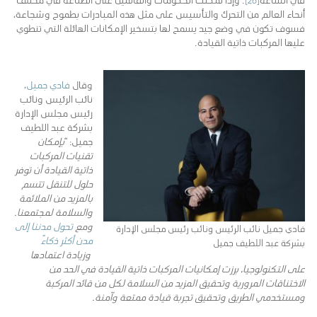
أنحاء العالم من التحرك والتأسيس على مثل هذه المبادرات بطموح وشجاعة،
فسوف تكون في وضع جيد يسمح لها بتسخير الإمكانات الهائلة التي تنطوي
عليها المركبات ذاتية القيادة.
وقال
فادي جميل
،
نائب الرئيس ونائب
رئيس مجلس الإدارة
بشركة عبد اللطيف
جميل: “
بإمكان
تقنيات المركبات
ذاتية القيادة أن توفر
حلول للتنقل تتسم
بالمزيد من الملائمة
والسلامة لمجتمعنا.
ومع
تحول مدننا إلى
فادي جميل نائب الرئيس ونائب رئيس مجلس الإدارة
مدن أكثر ذكاءً
بشركة عبد اللطيف جميل
وزيادة اعتمادها
على التكنولوجيا، برزت إمكانيات المركبات ذاتية القيادة في الحد من
الاختناقات المرورية وتحقيق المزيد من السلامة لكل من قائد المركبة
ومستخدمي الطريق وتحقيق تجربة قيادة ممتعة وآمنة.