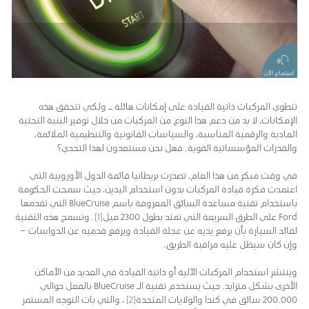
استماع الآن
تنطوي المركبات ذاتية القيادة على إمكانات هائلة ــ ولكي تتحقق هذه
الإمكانات، لا بد من دعم هذا النوع من المركبات من خلال توفير البنية التحتية
المادية والرقمية المناسبة، والسياسات القانونية والتنظيمية الملائمة،
والقدرات المؤسساتية القوية. فهل نحن مستعدون لهذا التحدي؟
في وقت مبكر من هذا العام، تصدرت بريطانيا قائمة الدول الأوروبية التي
اعتمدت فكرة قيادة المركبات بدون استخدام اليدين، حيث سمحت الحكومة
باستخدام تقنية مساعدة السائق المعروفة باسم BlueCruise التي تقدمها
Ford على الطرق السريعة التي تمتد بطول 2300 ميل
[1]
. وتسمح هذه التقنية
لقائد السيارة بأن يرفع يديه عن عجلة القيادة ويرفع قدميه عن الدواسات –
وإن كان سيظل عليه مراقبة الطريق.
وينتشر استخدام المركبات الآلية أو ذاتية القيادة في العديد من الأماكن
الأخرى بشكل متزايد. حيث يستخدم تقنية الـ BlueCruise بالفعل حوالي
200.000 سائق في كندا والولايات المتحدة
[2]
، والتي بات التوجه المستمر