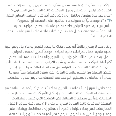
وتؤكد الوثيقة أن تفاؤلنا فيما مضى بشأن وتيرة التحول إلى السيارات ذاتية
القيادة قد تراجع، وبات حلم وصول المركبات ذاتية القيادة من المستوى 5
“على بعد عدة عقود”. وبالنظر إلى ذلك، وكما أكد تقرير المنتدى الدولي للنقل
(
ITF
) “لا توجد حاليًا أية دعوات من القائمين على الصناعة أو المطورين
لتأسيس بنية تحتية لأغراض خاصة تقتصر على استخدام المركبات ذاتية
القيادة ” … فهدفهم يتمثل في انتاج مركبات قادرة على السير على شبكة
الطرق الحالية.”
ولكن ذلك لا يعني إطلاقاً أنه ليس هناك ما يمكن القيام به من أجل وضع بنية
تحتية مادية أفضل للمركبات ذاتية القيادة. فوفقاً لتقرير المنتدى الدولي
للنقل، يمكن لصيانة الأسطح وإشارات المرور والعلامات أن تضمن استخدام
أكثر أماناً للمركبات ذاتية القيادة. ويشير ذلك إلى تجربة محلية حيث اختلط الأمر
على حافلة ذاتية القيادة عند اقترابها من محطة للحافلات بجوار دوار. إذ لم
تتمكن الحافلة من تفسير علامات الطريق بفك شفرة الخاصتين معاً، وهو ما
يعني أن الحافلة لن تستطيع التوقف عند المحطة حتى يتم تعديل العلامات.
وقد خلص التقرير إلى أن علامات الطريق يمكن أن تصبح أكثر أهمية للسلامة مع
بدء استخدام المركبات ذاتية القيادة. وإذا كان الأمر كذلك، فيجب اعتبار هذه
العلامات جزءاً من مخططات الصيانة. لكن الضبابية التي تحيط بالمتطلبات
الدقيقة للمركبات ذاتية القيادة تعني أنه حتى الآن ليس ثمة نموذج لأفضل
الممارسات التي يمكن للبلدان الأخرى أن تتطلع إلى محاكاتها. وبشكل عام،
وكما يتوقع التقرير، من المرجح أن يقع عنصر الصيانة ضمن الأولويات المهمة