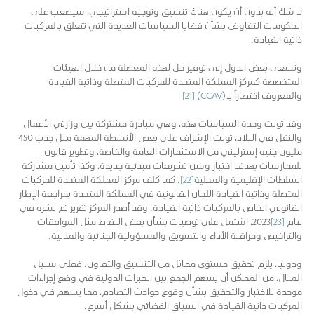
لا شك أنه بدون أن يكون هناك تنسيق وتوجيه استراتيجي، سيصعب على
الحكومات التفاوض بشأن قضايا السياسات العديدة التي تتعلق بالمركبات
ذاتية القيادة.
وتسعى بعض الدول إلى توفير حل لهذه المعضلة من خلال الهيئات
المتخصصة كمركز المملكة المتحدة للمركبات المتصلة وذاتية القيادة
والمعروف اختصاراً بـ (
CCAV
)
[21]
وقد تولت وحدة السياسات هذه، وهي مبادرة مشتركة بين وزارتي الأعمال
والنقل في البلاد، تولت الإشراف على بعض الأنشطة المهمة مثل جذب 450
مليون جنيه إسترليني من الاستثمارات العامة والخاصة، وتطوير قانون
للممارسات بهدف اختبار وسن تشريعات مبدئية جديدة، وكذا تأمين مشاركة
السلطات الإقليمية والمحلية
[22]
. كما كلف مركز المملكة المتحدة للمركبات
المتصلة وذاتية القيادة اللجان القانونية في المملكة المتحدة بمراجعة الإطار
القانوني الخاص بالمركبات ذاتية القيادة. وقد أصدر المركز تقرير تم نشره في
عام
[23]
2023، اشتمل على توصيات بشأن بعض النقاط مثل الموافقات
والتراخيص ومراقبة الأداء والتسويق والمسؤولية الجنائية والمدنية.
ودوليا، يلزم تحقيق مستوى مماثل من التنسيق والتعاون. فعلى سبيل
المثال، من الممكن أن يسهم الجمع بين الخبرات الدولية في وضع إجراءات
موحدة للاختبار والتحقيق بشأن وقوع حوادث التصادم، مما يسهم في دخول
المركبات ذاتية القيادة في السياق القضائي بشكل أسرع.