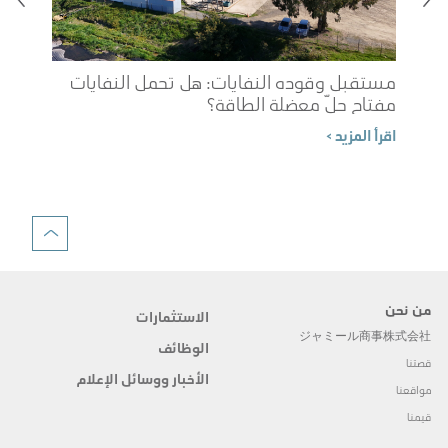
مستقبل وقوده النفايات: هل تحمل النفايات
مفتاح حلّ معضلة الطاقة؟
شوب
اقرأ المزيد >
الم
اقرأ 
من نحن
الاستثمارات
ジャミール商事株式会社
الوظائف
قصتنا
الأخبار ووسائل الإعلام
مواقعنا
قيمنا