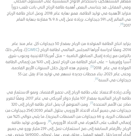
معظم المستهلكين باستخدام الألواح الشمسية على المستوى المحلي.
وفي المقابل، قد يتناسى البعض أهمية طاقة الرياح التي باتت تلعب دوراً
متزايد الأهمية في توليد الطاقة، فمع نهاية عام 2018، وصل انتاج طاقة الرياح
في العالم إلى 591 جيجاوات، بزيادة تصل إلى 9.6 % مقارنة بنهاية العام
[4]
.
2017
يتزايد انتاج الطاقة المتولدة من الرياح بمقدار 50 جيجاوات كل عام منذ عام
2014، وفقًا لدراسة أجراها المجلس العالمي لطاقة الرياح (
GWEC
))، ويأتي ذلك
بالتزامن مع زيادة إقبال المناطق النامية – مثل أمريكا اللاتينية وجنوب شرق
آسيا وإفريقيا – على انتاج الطاقة من الرياح لتصل إلى 10% من إجمالي الطاقة
[5]
المولدة في عام 2018
. وتعتزم هذه الدول خلال السنوات الأربع القادمة،
وحتى عام 2023، بناء محطات جديدة تسهم في توليد ما لا يقل عن 55
[6]
جيجاوات في السنة
.
وأدى زيادة الاعتماد على طاقة الرياح إلى تحفيز الاقتصاد، ونمو الاستثمار في
طاقة الرياح العالمية بمقدار 107 مليار دولار أمريكي في عام 2017، وفقًا لتقرير
[7]
صادر عن الأمم المتحدة
. ومن المتوقع أن يصل انتاج طاقة الرياح إلى 320
جيجاوات في جميع أنحاء الاتحاد الأوروبي بحلول العام 2030 (254 جيجاوات من
المحطات البرية، و 66 جيجاوات من المحطات البحرية)، ما يلبي حوالي 25% من
[8]
إجمالي الطلب على الكهرباء في الاتحاد الأوروبي
. وسيؤدي توليد طاقة
الرياح بالأرقام السابقة إلى ضخ استثمارات تصل إلى 239 مليار يورو في جميع
أنحاء أوروبا خلال العقد المقبل، وخلق فرص عمل لحوالي 569000 شخص في