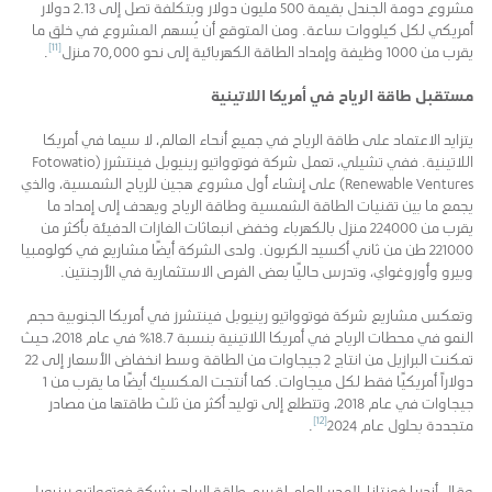
مشروع دومة الجندل بقيمة 500 مليون دولار وبتكلفة تصل إلى 2.13 دولار
أمريكي لكل كيلووات ساعة. ومن المتوقع أن يُسهم المشروع في خلق ما
[11]
يقرب من 1000 وظيفة وإمداد الطاقة الكهربائية إلى نحو 70,000 منزل
.
مستقبل طاقة الرياح في أمريكا اللاتينية
يتزايد الاعتماد على طاقة الرياح في جميع أنحاء العالم، لا سيما في أمريكا
اللاتينية. ففي تشيلي، تعمل شركة فوتوواتيو رينيوبل فينتشرز (Fotowatio
Renewable Ventures) على إنشاء أول مشروع هجين للرياح الشمسية، والذي
يجمع ما بين تقنيات الطاقة الشمسية وطاقة الرياح ويهدف إلى إمداد ما
يقرب من 224000 منزل بالكهرباء وخفض انبعاثات الغازات الدفيئة بأكثر من
221000 طن من ثاني أكسيد الكربون. ولدى الشركة أيضًا مشاريع في كولومبيا
وبيرو وأوروغواي، وتدرس حاليًا بعض الفرص الاستثمارية في الأرجنتين.
وتعكس مشاريع شركة فوتوواتيو رينيوبل فينتشرز في أمريكا الجنوبية حجم
النمو في محطات الرياح في أمريكا اللاتينية بنسبة 18.7% في عام 2018، حيث
تمكنت البرازيل من انتاج 2 جيجاوات من الطاقة وسط انخفاض الأسعار إلى 22
دولاراً أمريكيًا فقط لكل ميجاوات. كما أنتجت المكسيك أيضًا ما يقرب من 1
جيجاوات في عام 2018، وتتطلع إلى توليد أكثر من ثلث طاقتها من مصادر
[12]
متجددة بحلول عام 2024
.
وقال أندريا فونتانا، المدير العام لقسم طاقة الرياح بشركة فوتوواتيو رينيوبل