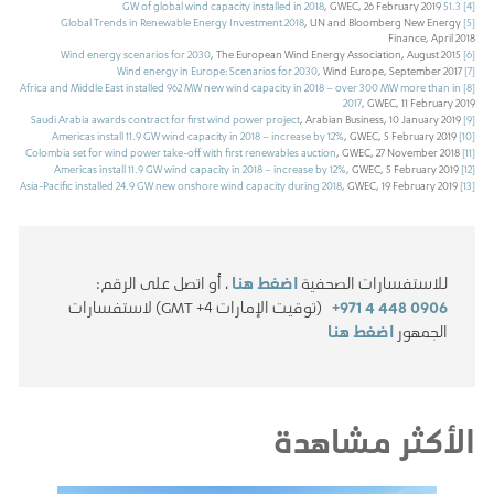
, GWEC, 26 February 2019
51.3 GW of global wind capacity installed in 2018
[4]
Global Trends in Renewable Energy Investment 2018
, UN and Bloomberg New Energy
[5]
Finance, April 2018
Wind energy scenarios for 2030
, The European Wind Energy Association, August 2015
[6]
Wind energy in Europe: Scenarios for 2030
, Wind Europe, September 2017
[7]
Africa and Middle East installed 962 MW new wind capacity in 2018 – over 300 MW more than in
[8]
2017
, GWEC, 11 February 2019
Saudi Arabia awards contract for first wind power project
, Arabian Business, 10 January 2019
[9]
Americas install 11.9 GW wind capacity in 2018 – increase by 12%
, GWEC, 5 February 2019
[10]
Colombia set for wind power take-off with first renewables auction
, GWEC, 27 November 2018
[11]
Americas install 11.9 GW wind capacity in 2018 – increase by 12%
, GWEC, 5 February 2019
[12]
Asia-Pacific installed 24.9 GW new onshore wind capacity during 2018
, GWEC, 19 February 2019
[13]
للاستفسارات الصحفية
اضغط هنا
، أو اتصل على الرقم:
+971 4 448 0906
(توقيت الإمارات GMT +4) لاستفسارات
الجمهور
اضغط هنا
الأكثر مشاهدة