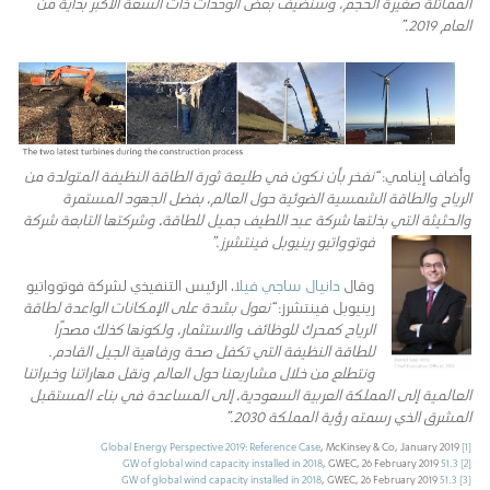
المماثلة صغيرة الحجم، وسنضيف بعض الوحدات ذات السعة الأكبر بداية من
العام 2019.”
وأضاف إينامي:
“نفخر بأن نكون في طليعة ثورة الطاقة النظيفة المتولدة من
الرياح والطاقة الشمسية الضوئية حول العالم، بفضل الجهود المستمرة
والحثيثة التي بذلتها شركة عبد اللطيف جميل للطاقة، وشركتها التابعة
شركة
فوتوواتيو رينيوبل فينتشرز.”
وقال
دانيال ساجي فيلا
، الرئيس التنفيذي لشركة فوتوواتيو
رينيوبل فينتشرز:
“نعول بشدة على الإمكانات الواعدة لطاقة
الرياح كمحرك للوظائف والاستثمار، ولكونها كذلك مصدرًا
للطاقة النظيفة التي تكفل صحة ورفاهية الجيل القادم.
ونتطلع من خلال مشاريعنا حول العالم ونقل مهاراتنا وخبراتنا
العالمية إلى المملكة العربية السعودية، إلى المساعدة في بناء المستقبل
المشرق الذي رسمته رؤية المملكة 2030.”
Global Energy Perspective 2019: Reference Case
, McKinsey & Co, January 2019
[1]
, GWEC, 26 February 2019
51.3 GW of global wind capacity installed in 2018
[2]
, GWEC, 26 February 2019
51.3 GW of global wind capacity installed in 2018
[3]