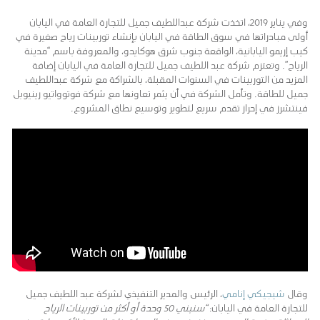
وفي يناير 2019، اتخذت شركة عبداللطيف جميل للتجارة العامة في اليابان
أولى مبادراتها في سوق الطاقة في اليابان بإنشاء توربينات رياح صغيرة في
كيب إريمو اليابانية، الواقعة جنوب شرق هوكايدو، والمعروفة باسم “مدينة
الرياح”. وتعتزم شركة عبد اللطيف جميل للتجارة العامة في اليابان إضافة
المزيد من التوربينات في السنوات المقبلة، بالشراكة مع شركة عبداللطيف
جميل للطاقة. وتأمل الشركة في أن يثمر تعاونها مع شركة فوتوواتيو رينيوبل
فينتشرز في إحراز تقدم سريع لتطوير وتوسيع نطاق المشروع.
وقال
شيجيكي إنامي
، الرئيس والمدير التنفيذي لشركة عبد اللطيف جميل
للتجارة العامة في اليابان:
“سنبني 50 وحدة أو أكثر من توربينات الرياح