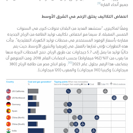
[9]
جميع أنحاء القارة
انخفاض التكاليف يخلق الزخم في الشرق الأوسط
وفقًا لماكينزي، “ستشهد العديد من البلدان تحولات كبرى في السنوات
الخمس المقبلة، لا سيما مع انخفاض تكاليف توليد الطاقة من الرياح الجديدة
مقارنة بأسعار الوقود المستخدم في محطات توليد الكهرباء التقليدية”. بدأت
هذه التطورات تؤتي ثمارها بالفعل في إفريقيا والشرق الأوسط، حيث يتم
حاليًا توليد ما يصل إلى 5.7 جيجاوات عن طريق الرياح، تنتج المحطات البرية منها
ما يقرب من 17% (962 ميغاواط) بحسب احصاءات العام 2018، ومن المتوقع أن
[10]
يتضاعف هذا الرقم بحلول عام 2023
. وبلغ انتاج مصر من طاقة الرياح (380
ميجاوات) وكينيا (310 ميجاوات) والمغرب (120 ميجاوات).