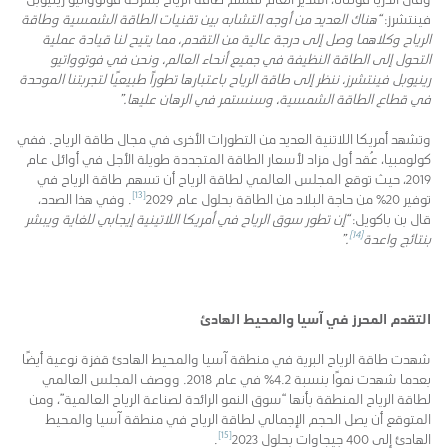
فينتشرز:
“هناك العديد من أوجه التشابه بين تقنيات الطاقة الشمسية وطاقة
الرياح وكلاهما وصل إلى درجة عالية من التقدم، مما يتيح لنا قيادة عملية
التحول إلى الطاقة النظيفة في جميع أنحاء العالم، ونحن في فوتوواتيو
رينيوبل فينتشرز، ننظر إلى طاقة الرياح باعتبارها تطوراً طبيعيًا لتجربتنا الموحدة
في قطاع الطاقة الشمسية، وسنستمر في الرهان عليها.”
وتشهد أمريكا اللاتنية العديد من التطورات الأخرى في مجال طاقة الرياح. ففي
كولومبيا، عُقد أول مزاد لأسعار الطاقة المتجددة طويلة الأجل في أوائل عام
2019، حيث توقع المجلس العالمي لطاقة الرياح أن تسهم طاقة الرياح في
[13]
توفير 20% من حاجة البلاد من الطاقة بحلول عام 2029
. وفي هذا الصدد،
قال بن باكويل:
“إن تطور سوق الرياح في أمريكا اللاتينية إيجابي للغاية ويبشر
[14]
بنتائج واعدة
.”
التقدم المحرز في آسيا والمحيط الهادئ
شهدت طاقة الرياح البرية في منطقة آسيا والمحيط الهادئ قفزة نوعية أيضًا
بعدما شهدت نموًا بنسبة 4.2% في عام 2018. ووصف المجلس العالمي
لطاقة الرياح المنطقة بأنها “سوق النمو الرائدة لصناعة الرياح العالمية”، ومن
المتوقع أن يصل الحجم الإجمالي لطاقة الرياح في منطقة آسيا والمحيط
[15]
الهادئ إلى 400 جيجاوات بحلول 2023
.