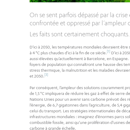
On se sent parfois dépassé par la cris
confrontée et oppressé par l’ampleur d
Les faits sont certainement choquants.
D’ici à 2050, les températures mondiales devraient être su
[1]
à 4 °C plus chaudes d’ici à la fin de ce siècle.
D’ici à 20
aussi élevées qu’actuellement à Barcelone, en Espagne
foyers de population qui connaîtront une hausse des te
stress thermique, la malnutrition et les maladies devra
[3]
et 2050.
Par conséquent, l’ampleur des solutions couramment pr
de 1,5 °C impliquera de réduire les gaz à effet de serre 
Nations Unies pour un avenir sans carbone prévoit des r
l’énergie, de 6,7 gigatonnes dans l’agriculture, de 5,4 gi
celui du transport. Les stratégies internationales de dé
infrastructures mondiales : imaginez d’énormes parcs sola
combustible fossile, ainsi qu’une prolifération d’usines 
carbone à grande échelle.