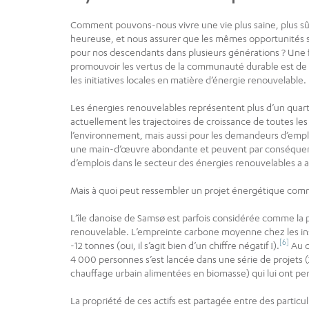
Comment pouvons-nous vivre une vie plus saine, plus sû
heureuse, et nous assurer que les mêmes opportunités s
pour nos descendants dans plusieurs générations ? Une 
promouvoir les vertus de la communauté durable est de 
les initiatives locales en matière d’énergie renouvelable.
Les énergies renouvelables représentent plus d’un quar
actuellement les trajectoires de croissance de toutes l
l’environnement, mais aussi pour les demandeurs d’emplo
une main-d’œuvre abondante et peuvent par conséquent 
d’emplois dans le secteur des énergies renouvelables a att
Mais à quoi peut ressembler un projet énergétique com
L’île danoise de Samsø est parfois considérée comme la 
renouvelable. L’empreinte carbone moyenne chez les ins
[6]
-12 tonnes (oui, il s’agit bien d’un chiffre négatif !).
Au c
4 000 personnes s’est lancée dans une série de projets (2
chauffage urbain alimentées en biomasse) qui lui ont per
La propriété de ces actifs est partagée entre des partic