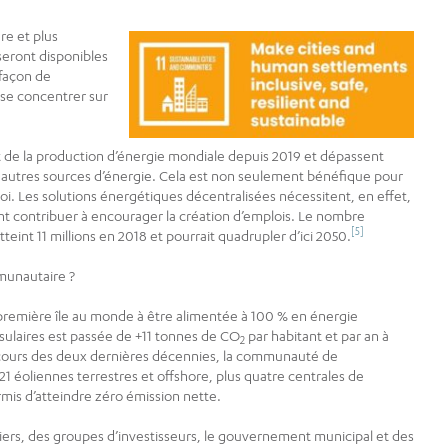
re et plus
eront disponibles
façon de
se concentrer sur
t de la production d’énergie mondiale depuis 2019 et dépassent
es autres sources d’énergie. Cela est non seulement bénéfique pour
i. Les solutions énergétiques décentralisées nécessitent, en effet,
contribuer à encourager la création d’emplois. Le nombre
[5]
eint 11 millions en 2018 et pourrait quadrupler d’ici 2050.
munautaire ?
première île au monde à être alimentée à 100 % en énergie
ulaires est passée de +11 tonnes de CO
par habitant et par an à
2
ours des deux dernières décennies, la communauté de
1 éoliennes terrestres et offshore, plus quatre centrales de
mis d’atteindre zéro émission nette.
uliers, des groupes d’investisseurs, le gouvernement municipal et des