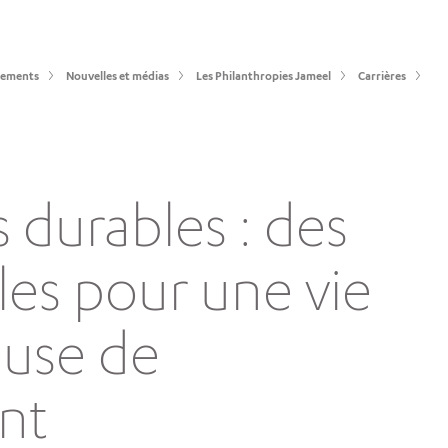
sements
Nouvelles et médias
Les Philanthropies Jameel
Carrières
durables : des
ales pour une vie
euse de
nt