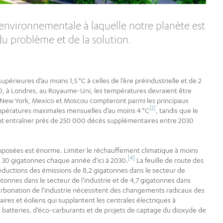
e environnementale à laquelle notre planète est
u problème et de la solution.
périeures d’au moins 1,5 °C à celles de l’ère préindustrielle et de 2
50, à Londres, au Royaume-Uni, les températures devraient être
. New York, Mexico et Moscou compteront parmi les principaux
[2]
mpératures maximales mensuelles d’au moins 4 °C
, tandis que le
ient entraîner près de 250 000 décès supplémentaires entre 2030
oposées est énorme. Limiter le réchauffement climatique à moins
[4]
de 30 gigatonnes chaque année d’ici à 2030.
La feuille de route des
éductions des émissions de 8,2 gigatonnes dans le secteur de
gatonnes dans le secteur de l’industrie et de 4,7 gigatonnes dans
carbonation de l’industrie nécessitent des changements radicaux des
ires et éoliens qui supplantent les centrales électriques à
de batteries, d’éco-carburants et de projets de captage du dioxyde de