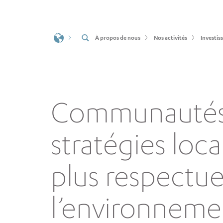
À propos de nous
Nos activités
Investis
Communautés 
stratégies loc
plus respectu
l’environneme