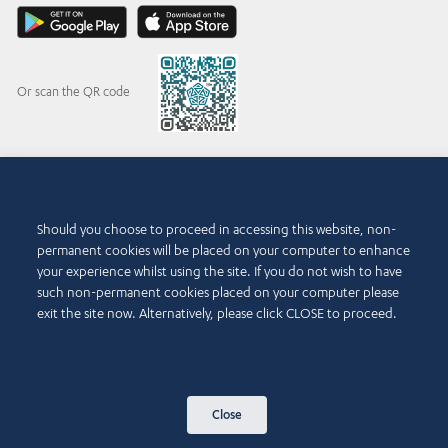
Or scan the QR code
© 2015-2026 Abdul Latif Jameel IPR Company Limited. Permission to use this site is
granted strictly subject to the
Terms of Use
. The Abdul Latif Jameel name and the Abdul
Should you choose to proceed in accessing this website, non-
Latif Jameel logotype and pentagon-shaped graphics are trademarks or registered
permanent cookies will be placed on your computer to enhance
trademarks of Abdul Latif Jameel IPR Company Limited.
your experience whilst using the site. If you do not wish to have
Kullanma Koşulları
such non-permanent cookies placed on your computer please
Erişilebilirlik Politikası
exit the site now. Alternatively, please click CLOSE to proceed.
Telif Hakkı ve Sorumluluk Reddi
Beyanı
Çerez Politikası
Gizlilik Politikası
Bize Ulaşın
Close
Site Haritası