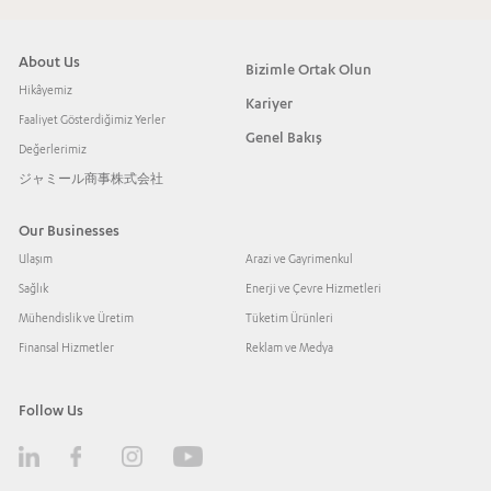
JOMDD ile kuluçka ortaklığı açıklandı
Shuqaiq 3 tuzdan arındırma tesisi “Yılın Sözleşmesi” ödülünü
About Us
aldı
Bizimle Ortak Olun
Hikâyemiz
Kariyer
Faaliyet Gösterdiğimiz Yerler
Genel Bakış
Değerlerimiz
ジャミール商事株式会社
Our Businesses
Ulaşım
Arazi ve Gayrimenkul
Sağlık
Enerji ve Çevre Hizmetleri
Mühendislik ve Üretim
Tüketim Ürünleri
Finansal Hizmetler
Reklam ve Medya
Follow Us