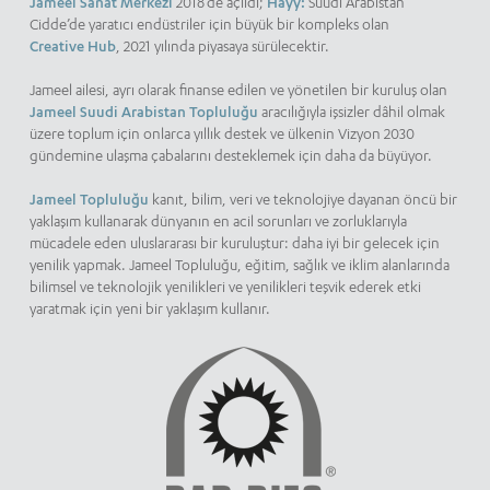
Jameel Sanat Merkezi
2018’de açıldı;
Hayy:
Suudi Arabistan
Cidde’de yaratıcı endüstriler için büyük bir kompleks olan
Creative Hub
, 2021 yılında piyasaya sürülecektir.
Jameel ailesi, ayrı olarak finanse edilen ve yönetilen bir kuruluş olan
Jameel Suudi Arabistan Topluluğu
aracılığıyla işsizler dâhil olmak
üzere toplum için onlarca yıllık destek ve ülkenin Vizyon 2030
gündemine ulaşma çabalarını desteklemek için daha da büyüyor.
Jameel Topluluğu
kanıt, bilim, veri ve teknolojiye dayanan öncü bir
yaklaşım kullanarak dünyanın en acil sorunları ve zorluklarıyla
mücadele eden uluslararası bir kuruluştur: daha iyi bir gelecek için
yenilik yapmak. Jameel Topluluğu, eğitim, sağlık ve iklim alanlarında
bilimsel ve teknolojik yenilikleri ve yenilikleri teşvik ederek etki
yaratmak için yeni bir yaklaşım kullanır.