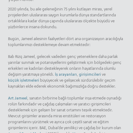
2020 yılında, bu aile geleneğinin 75 yılını kutlayan mirası, yerel
projelerden uluslararası saygın kurumlarla dünya standartlarında
ortaklıklara kadar dünya çapında uluslararası ölçekte büyüdü ve
yüzbinlerce insana dokundu.
Bugün, Jameel ailesinin faaliyetleri dört ana organizasyon aracılığıyla
toplumlarımızı desteklemeye devam etmektedir:
Bab Rizq Jameel, gelecek vadeden genç yeteneklere daha parlak
yarınlar sunmak ve potansiyellerini geliştirmek için bölgedeki genç
erkekleri ve kadınları destekleyerek onların hayatlarında olumlu
değişim yaratmaya yöneldi.
İş arayanları
,
girişimcileri
ve
küçük işletmeleri
büyüyecek ve gelişecek sürdürülebilir geçim
kaynakları elde ederek ekonomik bağımsızlığa doğru destekler.
Art Jameel
, sanatın birbirine bağlı toplumlar inşa etmede oynadığı
rolün farkındadır ve çağdaş çalışmaları ve yaratıcı girişimcileri
desteklemek için gelişen bir sanat ortamını teşvik etmektedir.
Mevcut girişimler arasında miras enstitüleri ve restorasyon
programlarını yürütmek ve ayrıca çok çeşitli sanat ve eğitim
girişimlerini içerir. BAE, Dubai’de yenilikçi ve çağdaş bir kurum olan