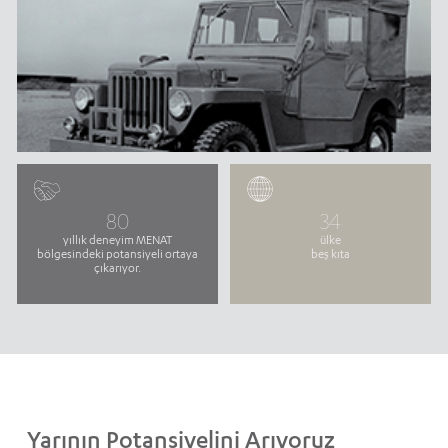
80
34
yıllık deneyim MENAT
ülke
bölgesindeki potansiyeli ortaya
beş kıta
çıkarıyor.
Yarının Potansiyelini Arıyoruz