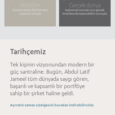
969,000+
Gerçek dünya
küresel olarak 2003'ten beri
toplumsal sorunlar için gerçek
yaratılan iş fırsatı
önerilere dönüştürülebilir sonuçlar
Tarihçemiz
Tek kişinin vizyonundan modern bir
güç santraline. Bugün, Abdul Latif
Jameel tüm dünyada saygı gören,
başarılı ve kapsamlı bir portföye
sahip bir şirket haline geldi.
Ayrıntılı zaman çizelgesini buradan indirebilirsiniz