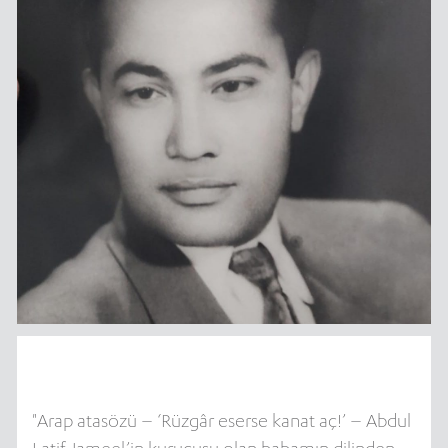
"Arap atasözü – ‘Rüzgâr eserse kanat aç!’ – Abdul