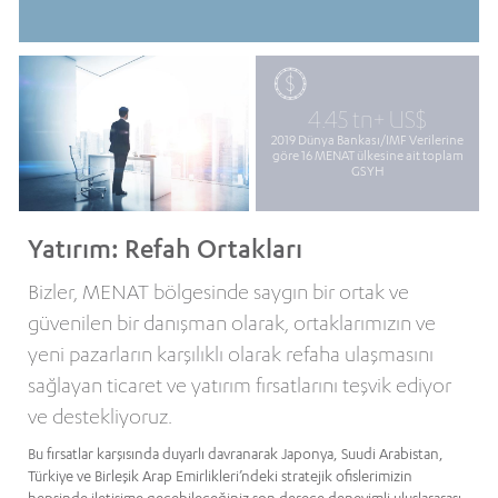
4.45 tn+ US$
2019 Dünya Bankası/IMF Verilerine
göre 16 MENAT ülkesine ait toplam
GSYH
Yatırım: Refah Ortakları
Bizler, MENAT bölgesinde saygın bir ortak ve
güvenilen bir danışman olarak, ortaklarımızın ve
yeni pazarların karşılıklı olarak refaha ulaşmasını
sağlayan ticaret ve yatırım fırsatlarını teşvik ediyor
ve destekliyoruz.
Bu fırsatlar karşısında duyarlı davranarak Japonya, Suudi Arabistan,
Türkiye ve Birleşik Arap Emirlikleri’ndeki stratejik ofislerimizin