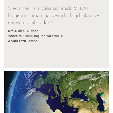
"Geçmişteki tüm çalışmalarımızla MENAT
bölgesinin tamamında derin bir bilgi birikimi ve
deneyim sahibi olduk."
Rif O. Abou Richeh
Yönetim Kurulu Başkan Yardımcısı
Abdul Latif Jameel