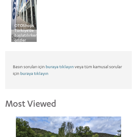
OTOShops
Türkiye’de
başlatılırken
gözler
yollarda
Basın soruları için
buraya tıklayın
veya tüm kamusal sorular
için
buraya tıklayın
Most Viewed