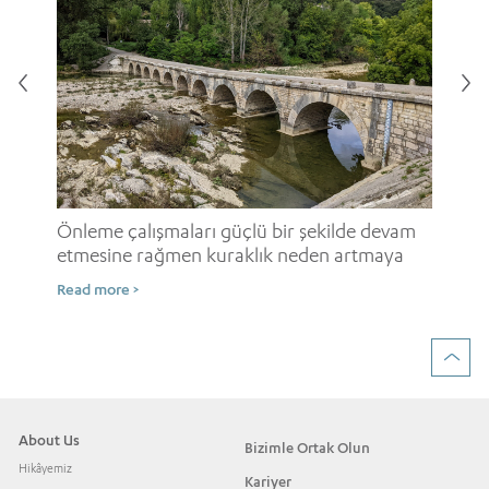
i
Onl
ne
Önleme çalışmaları güçlü bir şekilde devam
etmesine rağmen kuraklık neden artmaya
Rea
devam ediyor?
Read more >
About Us
Bizimle Ortak Olun
Hikâyemiz
Kariyer