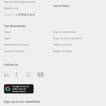
Faaliyet Gösterdiğimiz Yerler
Genel Bakış
Değerlerimiz
ジャミール商事株式会社
Our Businesses
Ulaşım
Arazi ve Gayrimenkul
Sağlık
Enerji ve Çevre Hizmetleri
Mühendislik ve Üretim
Tüketim Ürünleri
Finansal Hizmetler
Reklam ve Medya
Follow Us
Sign up to our newsletter