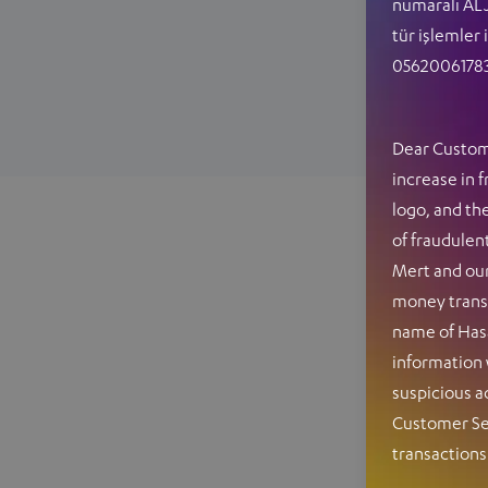
numaralı ALJ
tür işlemler
0562006178
Dear Custome
increase in 
logo, and the
of fraudulen
Mert and our
money transf
name of Has
information 
suspicious a
Customer Ser
transactions