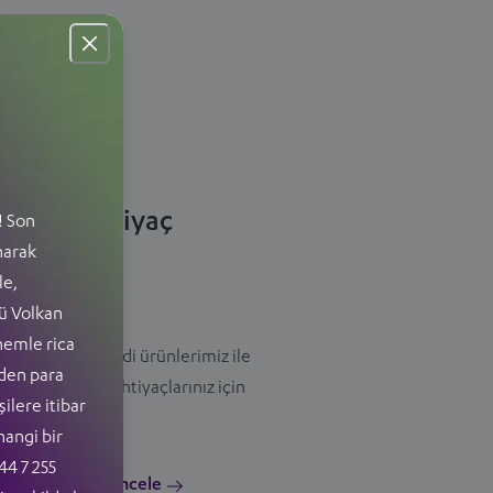
aturalı İhtiyaç
! Son
narak
redisi
le,
ü Volkan
nemle rica
tomotiv dışı kredi ürünlerimiz ile
zden para
arklı alanlardaki ihtiyaçlarınız için
şilere itibar
izlerleyiz.
hangi bir
44 7 255
Hemen İncele