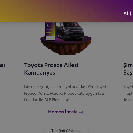
sı
Toyota Proace Ailesi
Şim
Kampanyası
Baş
İşinin ve geniş ailelerin yol arkadaşı Yeni Toyota
Toyot
Proace Verso, Max ve Proace City uygun faiz
müşte
fırsatları ile ALF Finans’ta!
ile a
Hemen İncele
Tümünü Göster