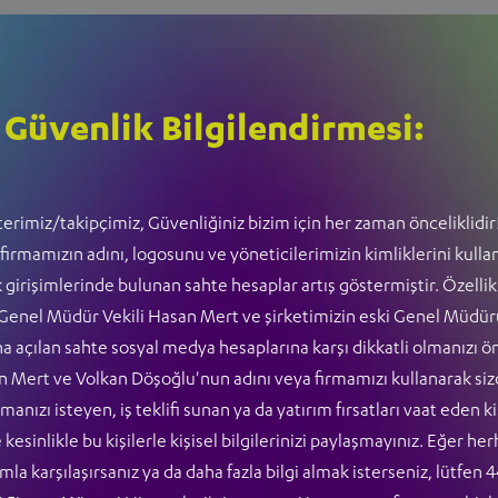
Kredi Ürünlerimiz
 Güvenlik Bilgilendirmesi:
F
erimiz/takipçimiz, Güvenliğiniz bizim için her zaman önceliklidir
Servis Kredisi
firmamızın adını, logosunu ve yöneticilerimizin kimliklerini kulla
K
k girişimlerinde bulunan sahte hesaplar artış göstermiştir. Özellik
 Genel Müdür Vekili Hasan Mert ve şirketimizin eski Genel Müdür
Aracınızın bakım, onarım, parça
a açılan sahte sosyal medya hesaplarına karşı dikkatli olmanızı ö
O
değişim ve servis kontrollerinde
n Mert ve Volkan Döşoğlu'nun adını veya firmamızı kullanarak si
f
de yanınızdayız.
manızı isteyen, iş teklifi sunan ya da yatırım fırsatları vaat eden ki
s
kesinlikle bu kişilerle kişisel bilgilerinizi paylaşmayınız. Eğer her
la karşılaşırsanız ya da daha fazla bilgi almak isterseniz, lütfen 4
Hemen İncele