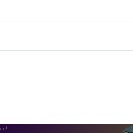
 Sonra
a!
ralık ayında başlayın. Bütçenizi zorlamadan,
şun!