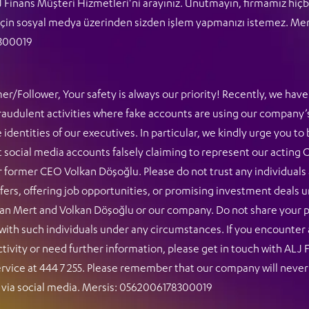
 Finans Müşteri Hizmetleri'ni arayınız. Unutmayın, firmamız hiçb
 için sosyal medya üzerinden sizden işlem yapmanızı istemez. Mer
300019
Tümünü Göster
r/Follower, Your safety is always our priority! Recently, we hav
fraudulent activities where fake accounts are using our company
 identities of our executives. In particular, we kindly urge you to
t social media accounts falsely claiming to represent our acting
 former CEO Volkan Döşoğlu. Please do not trust any individuals 
ers, offering job opportunities, or promising investment deals 
Kampanyalar
Basından Haberler
an Mert and Volkan Döşoğlu or our company. Do not share your 
with such individuals under any circumstances. If you encounter
ctivity or need further information, please get in touch with ALJ 
Kampanyalar
vice at 444 7 255. Please remember that our company will never
 via social media. Mersis: 0562006178300019