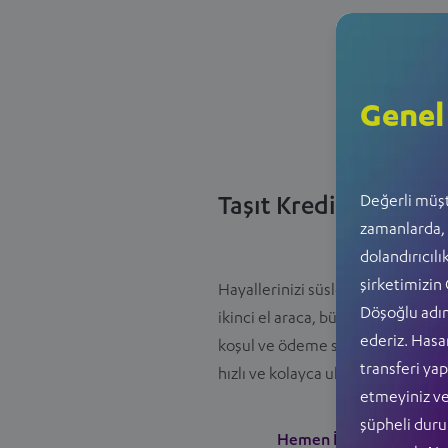
Genel
Değerli müşt
Taşıt Kredisi
zamanlarda, 
dolandırıcılı
şirketimizin
Hayallerinizi süsleyen yeni veya
Döşoğlu adın
ikinci el araca, bütçenize uygun
ederiz. Hasa
koşul ve ödeme seçenekleriyle,
transferi yap
hızlı ve kolayca ulaşın.
etmeyiniz ve 
şüpheli durum
Hemen İncele