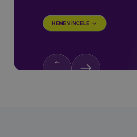
Ödüllerimiz
Sertifikalarımız
HEMEN İNCELE
Üyeliklerimiz
İşbirliklerimiz
Sürdürülebilirlik
Basında Biz
İletişim