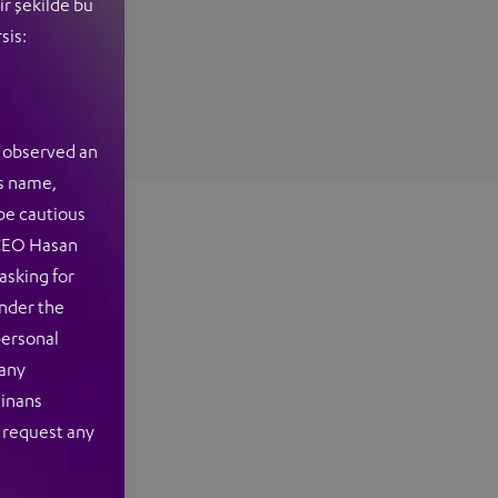
ir şekilde bu
sis:
e observed an
’s name,
 be cautious
 CEO Hasan
asking for
under the
personal
 any
Finans
 request any