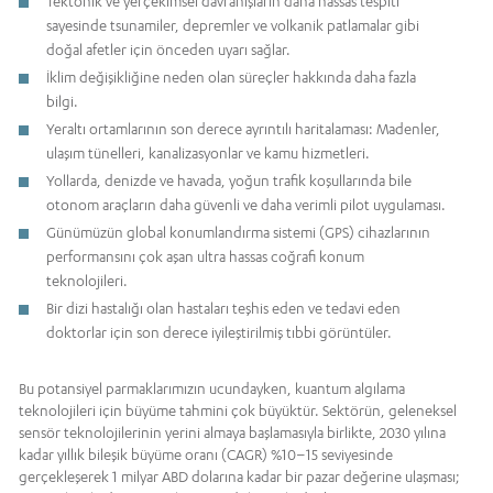
Tektonik ve yerçekimsel davranışların daha hassas tespiti
sayesinde tsunamiler, depremler ve volkanik patlamalar gibi
doğal afetler için önceden uyarı sağlar.
İklim değişikliğine neden olan süreçler hakkında daha fazla
bilgi.
Yeraltı ortamlarının son derece ayrıntılı haritalaması: Madenler,
ulaşım tünelleri, kanalizasyonlar ve kamu hizmetleri.
Yollarda, denizde ve havada, yoğun trafik koşullarında bile
otonom araçların daha güvenli ve daha verimli pilot uygulaması.
Günümüzün global konumlandırma sistemi (GPS) cihazlarının
performansını çok aşan ultra hassas coğrafi konum
teknolojileri.
Bir dizi hastalığı olan hastaları teşhis eden ve tedavi eden
doktorlar için son derece iyileştirilmiş tıbbi görüntüler.
Bu potansiyel parmaklarımızın ucundayken, kuantum algılama
teknolojileri için büyüme tahmini çok büyüktür. Sektörün, geleneksel
sensör teknolojilerinin yerini almaya başlamasıyla birlikte, 2030 yılına
kadar yıllık bileşik büyüme oranı (CAGR) %10–15 seviyesinde
gerçekleşerek 1 milyar ABD dolarına kadar bir pazar değerine ulaşması;