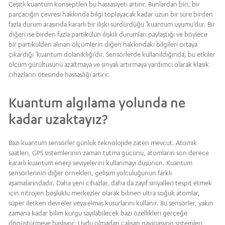
Çeşitli kuantum konseptleri bu hassasiyeti artırır. Bunlardan biri, bir
parçacığın çevresi hakkında bilgi toplayacak kadar uzun bir süre birden
fazla durum arasında kararlı bir ilişki sürdürdüğü ‘kuantum uyumu’dur. Bir
diğeri ise birden fazla partikülün ilişkili durumları paylaştığı ve böylece
bir partikülden alınan ölçümlerin diğeri hakkındaki bilgileri ortaya
çıkardığı ‘kuantum dolanıklığı’dır. Sensörlerde kullanıldığında, bu etkiler
ölçüm gürültüsünü azaltmaya ve sinyali artırmaya yardımcı olarak klasik
cihazların ötesinde hassaslığı artırır.
Kuantum algılama yolunda ne
kadar uzaktayız?
Bazı kuantum sensörler günlük teknolojide zaten mevcut. Atomik
saatleri, GPS sistemlerinin zaman tutma gücünü, atomların son derece
kararlı kuantum enerji seviyelerini kullanmayı düşünün. Kuantum
sensörlerinin diğer örnekleri, gelişim yolculuğunun farklı
aşamalarındadır. Daha yeni cihazlar, daha da zayıf sinyalleri tespit etmek
için nitrojen boşluklu merkezler olarak bilinen ultra soğuk atomlar,
süper iletken devreler veya elmas kusurlarını kullanır. Bu sensörler, yakın
zamana kadar bilim kurgu sayılabilecek bazı özellikleri gerçeğe
dönüştürmeye başlıyor: Uydu olmadan çalışan navigasyon sistemleri,