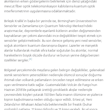
akımlarının erken göstergelerini belirlemek için deniz yatağındaki
mevcut fiber optik telekomünikasyon kablolarına kuantum optik
interferometrinin uygulanmasına odaklanmaktadır.
Birleşik Krallık’ın başka bir yerinde ise, Birmingham Üniversitesi’nin
Sensörler ve Zamanlama için Quantum Teknoloji Merkezi’ndeki
araştırmacılar, depremlerle eşanlamlı kütlenin aniden değişmesinden
kaynaklanan yer çekimi alanındaki ince değişiklikleri tespit etmek için
sensörler geliştirmektedir. Bu son derece gelişmiş yeni nesil sensörler,
soğuk atomların kuantum davranışına dayanır. Lazerler ve manyetik
alanlar kullanılarak mutlak sıfıra kadar soğutulan bu atomlar, normal
hareketlerini büyük ölçüde durdurur ve bunun yerine dalga benzeri
[4]
özellikler sergiler.
Bölgesel yerçekiminde meydana gelen belirgin değişiklikler, geleneksel
sismik sensörlerin yetersizlikleri nedeniyle ölümcül sonuçlar doğurma
ihtimali olan volkanik patlamaların önceden tespit edilmesine ve erken
uyarı verilmesine katkı sağlar. Guatemala’daki Volcán de Fuego’nun
Haziran 2018’de patlayarak ürettiği piroklastik akışlar nedeniyle
çevresindeki köyleri yutarak 150’den fazla insanın ölümüne ve yüzlerce
kişinin kaybolmasına neden olduğu rapor edildi. Ertesi yıl, Yeni
Zelanda’nın Whakaari Adası’nda beklenmedik bir freatik (buhar
güdümlü) patlama, 22 kişiyi öldürdü ve 25 kişiyi yaraladı. İki yıl sonra