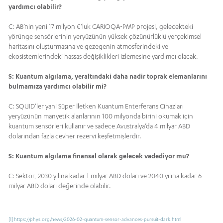
yardımcı olabilir?
C: AB’nin yeni 17 milyon €’luk CARIOQA-PMP projesi, gelecekteki
yörünge sensörlerinin yeryüzünün yüksek çözünürlüklü yerçekimsel
haritasını oluşturmasına ve gezegenin atmosferindeki ve
ekosistemlerindeki hassas değişiklikleri izlemesine yardımcı olacak.
S: Kuantum algılama, yeraltındaki daha nadir toprak elemanlarını
bulmamıza yardımcı olabilir mi?
C: SQUID’ler yani Süper İletken Kuantum Enterferans Cihazları
yeryüzünün manyetik alanlarının 100 milyonda birini okumak için
kuantum sensörleri kullanır ve sadece Avustralya’da 4 milyar ABD
dolarından fazla cevher rezervi keşfetmişlerdir.
S: Kuantum algılama finansal olarak gelecek vadediyor mu?
C: Sektör, 2030 yılına kadar 1 milyar ABD doları ve 2040 yılına kadar 6
milyar ABD doları değerinde olabilir.
[1]
https://phys.org/news/2026-02-quantum-sensor-advances-pursuit-dark.html