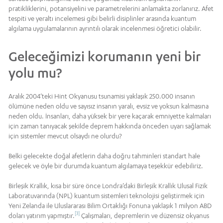
pratikliklerini, potansiyelini ve parametrelerini anlamakta zorlanırız. Afet
tespiti ve yeraltı incelemesi gibi belirli disiplinler arasında kuantum
algılama uygulamalarının ayrıntılı olarak incelenmesi öğretici olabilir.
Geleceğimizi korumanın yeni bir
yolu mu?
Aralık 2004’teki Hint Okyanusu tsunamisi yaklaşık 250.000 insanın
ölümüne neden oldu ve sayısız insanın yaralı, evsiz ve yoksun kalmasına
neden oldu. İnsanları, daha yüksek bir yere kaçarak emniyette kalmaları
için zaman tanıyacak şekilde deprem hakkında önceden uyarı sağlamak
için sistemler mevcut olsaydı ne olurdu?
Belki gelecekte doğal afetlerin daha doğru tahminleri standart hale
gelecek ve öyle bir durumda kuantum algılamaya teşekkür edebiliriz.
Birleşik Krallık, kısa bir süre önce Londra’daki Birleşik Krallık Ulusal Fizik
Laboratuvarında (NPL) kuantum sistemleri teknolojisi geliştirmek için
Yeni Zelanda ile Uluslararası Bilim Ortaklığı Fonuna yaklaşık 1 milyon ABD
[3]
doları yatırım yapmıştır.
Çalışmaları, depremlerin ve düzensiz okyanus