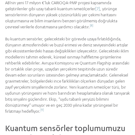
AB’nin yeni 17 milyon €’luk CARIOQA-PMP projesi kapsamında
geliştirilenler gibi uzay tabanlı kuantum ivmeölçerler
[7]
, yörünge
sensörlerinin dünyanın yüksek çözünürlüklü yer çekimi haritasını
oluşturmasına ve bilim insanlarını benzeri görülmemiş doğrulukta
[8]
çevresel verilerle donatmasına yardımcı olacaktır.
Bu kuantum sensörler, gelecekteki bir görevde uzaya fırlatıldığında,
dünyanın atmosferindeki ve buzul erimesi ve deniz seviyesindeki artışlar
gibi ekosistemlerdeki hassas değişiklikleri izleyecektir. Gelecekteki iklim
modellerini tahmin ederek, küresel ısınmayı hafifletme girişimlerine
rehberlik edebilirler. Avrupa Komisyonu ve Quantum Flagship arasındaki
bir ortaklık olan proje, uzaydan yerçekimi tespitinde uzun süredir
devam eden sorunların üstesinden gelmeyi amaçlamaktadır. Geleneksel
gravimetreler, bölgelerdeki ince farklılıkları ölçerken dünyadan gelen
zayıf yerçekimi sinyallerinde zorlanır. Yeni kuantum ivmeölçer türü, bir
uydunun yörüngesini ve hızını barındıran hesaplamalara olanak tanıyarak
bitiş sinyalini güçlendirir. Ekip, “uydu tabanlı yeryüzü bilimini
dönüştürmeyi” umuyor ve en geç 2030 yılına kadar yörüngesel bir
[9]
fırlatmayı hedefliyor.
Kuantum sensörler toplumumuzu