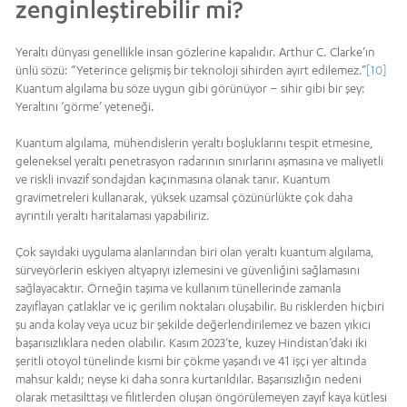
zenginleştirebilir mi?
Yeraltı dünyası genellikle insan gözlerine kapalıdır. Arthur C. Clarke’ın
ünlü sözü: “Yeterince gelişmiş bir teknoloji sihirden ayırt edilemez.”
[10]
Kuantum algılama bu söze uygun gibi görünüyor – sihir gibi bir şey:
Yeraltını ‘görme’ yeteneği.
Kuantum algılama, mühendislerin yeraltı boşluklarını tespit etmesine,
geleneksel yeraltı penetrasyon radarının sınırlarını aşmasına ve maliyetli
ve riskli invazif sondajdan kaçınmasına olanak tanır. Kuantum
gravimetreleri kullanarak, yüksek uzamsal çözünürlükte çok daha
ayrıntılı yeraltı haritalaması yapabiliriz.
Çok sayıdaki uygulama alanlarından biri olan yeraltı kuantum algılama,
sürveyörlerin eskiyen altyapıyı izlemesini ve güvenliğini sağlamasını
sağlayacaktır. Örneğin taşıma ve kullanım tünellerinde zamanla
zayıflayan çatlaklar ve iç gerilim noktaları oluşabilir. Bu risklerden hiçbiri
şu anda kolay veya ucuz bir şekilde değerlendirilemez ve bazen yıkıcı
başarısızlıklara neden olabilir. Kasım 2023’te, kuzey Hindistan’daki iki
şeritli otoyol tünelinde kısmi bir çökme yaşandı ve 41 işçi yer altında
mahsur kaldı; neyse ki daha sonra kurtarıldılar. Başarısızlığın nedeni
olarak metasilttaşı ve filitlerden oluşan öngörülemeyen zayıf kaya kütlesi