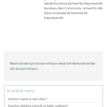
olarak kurulmuş küresel bir hayırseverlik
kuruluşu olan
Community Jameel
’in Aile
Elçisi unvanıyla da tanınmış bir
hayırseverdir.
Basın soruları için
buraya tıklayın
veya tüm kamusal sorular
için
buraya tıklayın
In-article menu
Kuantum algılama nasıl çalışır?
Kuantum algılama yolunda ne kadar uzaktayız?