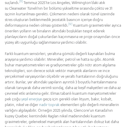
[11]
suçlandı.
Temmuz 2025’te Los Angeles, Wilmington’daki atık
su Clearwater Tüneli’nin bir bölümü yükseltme sırasında çöktü ve 31
işçinin kurtarılması gerekti. Çökmenin nedeni olarak tünel üzerinde
stres oluşturan beklenmedik jeostatik basıncın içeriye doğru
[12]
deformasyona neden olması gösterildi.
Kuantum gravimetreler ayrıca
önerilen yolların ve binaların altındaki boşlukları tespit ederek
planlayıcıların doğal çukurlardan kaçınmasına ve proje onayından önce
yüzey altı uygunluğu sağlanmasına yardımcı olabilir.
Farklı kuantum sensörleri, yeraltına gömülü değerli kaynakları bulma
arayışına yardımcı olabilir: Mineraller, petrol ve hatta su gibi. Atomik
buhar manyetometreleri ve gradiyometreler gibi nötr atom algılama
teknolojileri, son derece soluk vektör manyetik alanlarını ve ince
yerçekimsel varyasyonları ölçebilir ve yeraltı haritalarının doğruluğunu
artırır. Bunlar, yer altındaki yapıların ayrıntılı 3 boyutlu haritalanmasına
olanak tanıyarak daha verimli sondaj, daha az keşif maliyetleri ve daha az
çevresel etki anlamına gelir. Elmas tabanlı kuantum manyetometreler
pek çoğu
yeşil enerjiye
geçiş için gerekli olan lityum, bakır, kobalt,
platin, nikel ve diğer
nadir toprak
elementleri gibi değerli minerallerin
varlığını algılayabilir. Örneğin 2025 yılında, Glencore’un Kanada’nın
kuzey Quebec kentindeki Raglan nikel madenindeki kuantum
gravimetreler, geleneksel manyetik alan haritalarından dokuz kat daha