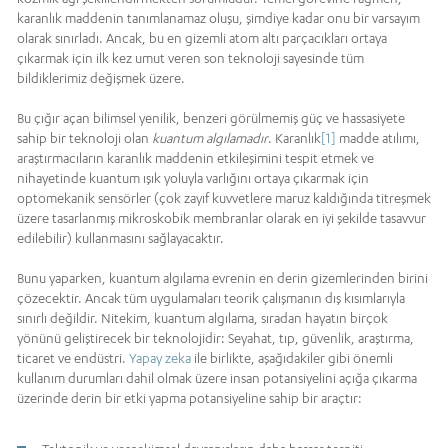
karanlık maddenin tanımlanamaz oluşu, şimdiye kadar onu bir varsayım
olarak sınırladı. Ancak, bu en gizemli atom altı parçacıkları ortaya
çıkarmak için ilk kez umut veren son teknoloji sayesinde tüm
bildiklerimiz değişmek üzere.
Bu çığır açan bilimsel yenilik, benzeri görülmemiş güç ve hassasiyete
sahip bir teknoloji olan
kuantum
algılamadır
. Karanlık
[1]
madde atılımı,
araştırmacıların karanlık maddenin etkileşimini tespit etmek ve
nihayetinde kuantum ışık yoluyla varlığını ortaya çıkarmak için
optomekanik sensörler (çok zayıf kuvvetlere maruz kaldığında titreşmek
üzere tasarlanmış mikroskobik membranlar olarak en iyi şekilde tasavvur
edilebilir) kullanmasını sağlayacaktır.
Bunu yaparken, kuantum algılama evrenin en derin gizemlerinden birini
çözecektir. Ancak tüm uygulamaları teorik çalışmanın dış kısımlarıyla
sınırlı değildir. Nitekim, kuantum algılama, sıradan hayatın birçok
yönünü geliştirecek bir teknolojidir: Seyahat, tıp, güvenlik, araştırma,
ticaret ve endüstri.
Yapay zeka
ile birlikte, aşağıdakiler gibi önemli
kullanım durumları dahil olmak üzere insan potansiyelini açığa çıkarma
üzerinde derin bir etki yapma potansiyeline sahip bir araçtır: