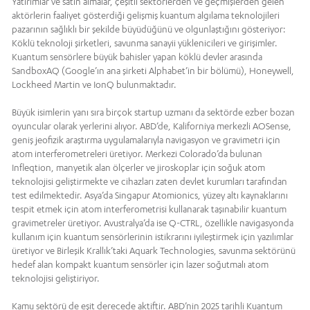
Yatırımlar ve satın almalar, çeşitli sektörlerden ve geçmişlerden gelen
aktörlerin faaliyet gösterdiği gelişmiş kuantum algılama teknolojileri
pazarının sağlıklı bir şekilde büyüdüğünü ve olgunlaştığını gösteriyor:
Köklü teknoloji şirketleri, savunma sanayii yüklenicileri ve girişimler.
Kuantum sensörlere büyük bahisler yapan köklü devler arasında
SandboxAQ (Google’ın ana şirketi Alphabet’in bir bölümü), Honeywell,
Lockheed Martin ve IonQ bulunmaktadır.
Büyük isimlerin yanı sıra birçok startup uzmanı da sektörde ezber bozan
oyuncular olarak yerlerini alıyor. ABD’de, Kaliforniya merkezli AOSense,
geniş jeofizik araştırma uygulamalarıyla navigasyon ve gravimetri için
atom interferometreleri üretiyor. Merkezi Colorado’da bulunan
Infleqtion, manyetik alan ölçerler ve jiroskoplar için soğuk atom
teknolojisi geliştirmekte ve cihazları zaten devlet kurumları tarafından
test edilmektedir. Asya’da Singapur Atomionics, yüzey altı kaynaklarını
tespit etmek için atom interferometrisi kullanarak taşınabilir kuantum
gravimetreler üretiyor. Avustralya’da ise Q-CTRL, özellikle navigasyonda
kullanım için kuantum sensörlerinin istikrarını iyileştirmek için yazılımlar
üretiyor ve Birleşik Krallık’taki Aquark Technologies, savunma sektörünü
hedef alan kompakt kuantum sensörler için lazer soğutmalı atom
teknolojisi geliştiriyor.
Kamu sektörü de eşit derecede aktiftir. ABD’nin 2025 tarihli Kuantum