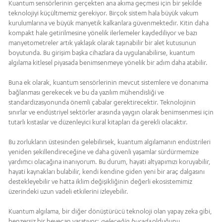
Kuantum sensörlerinin gerçekten ana akıma geçmesi için bir şekilde
teknolojiyi küçültmemiz gerekiyor. Birçok sistem hala büyük vakum
kurulumlarına ve büyük manyetik kalkanlara güvenmektedir. Kitin daha
kompakt hale getirilmesine yönelik ilerlemeler kaydediliyor ve bazı
manyetometreler artık yaklaşık olarak taşınabilir bir alet kutusunun
boyutunda. Bu girişim başka cihazlara da uygulanabilirse, kuantum
algılama kitlesel piyasada benimsenmeye yönelik bir adım daha atabilir.
Buna ek olarak, kuantum sensörlerinin mevcut sistemlere ve donanıma
bağlanması gerekecek ve bu da yazılım mühendisliği ve
standardizasyonunda önemli çabalar gerektirecektir. Teknolojinin
sınırlar ve endüstriyel sektörler arasında yaygın olarak benimsenmesi için
tutarlı kıstaslar ve düzenleyici kural kitapları da gerekli olacaktır.
Bu zorlukların üstesinden gelebilirsek, kuantum algılamanın endüstrileri
yeniden şekillendireceğine ve daha güvenli yaşamlar sürdürmemize
yardımcı olacağına inanıyorum. Bu durum, hayati altyapımızı koruyabilir,
hayati kaynakları bulabilir, kendi kendine giden yeni bir araç dalgasını
destekleyebilir ve hatta iklim değişikliğinin değerli ekosistemimiz
üzerindeki uzun vadeli etkilerini izleyebilir.
Kuantum algılama, bir diğer dönüştürücü teknoloji olan yapay zeka gibi,
benzersiz bir heyecan yaratıyor;
geleceğin burada
olduğunu