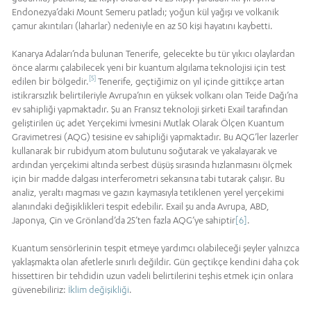
Endonezya’daki Mount Semeru patladı; yoğun kül yağışı ve volkanik
çamur akıntıları (laharlar) nedeniyle en az 50 kişi hayatını kaybetti.
Kanarya Adaları’nda bulunan Tenerife, gelecekte bu tür yıkıcı olaylardan
önce alarmı çalabilecek yeni bir kuantum algılama teknolojisi için test
[5]
edilen bir bölgedir.
Tenerife, geçtiğimiz on yıl içinde gittikçe artan
istikrarsızlık belirtileriyle Avrupa’nın en yüksek volkanı olan Teide Dağı’na
ev sahipliği yapmaktadır. Şu an Fransız teknoloji şirketi Exail tarafından
geliştirilen üç adet Yerçekimi İvmesini Mutlak Olarak Ölçen Kuantum
Gravimetresi (AQG) tesisine ev sahipliği yapmaktadır. Bu AQG’ler lazerler
kullanarak bir rubidyum atom bulutunu soğutarak ve yakalayarak ve
ardından yerçekimi altında serbest düşüş sırasında hızlanmasını ölçmek
için bir madde dalgası interferometri sekansına tabi tutarak çalışır. Bu
analiz, yeraltı magması ve gazın kaymasıyla tetiklenen yerel yerçekimi
alanındaki değişiklikleri tespit edebilir. Exail şu anda Avrupa, ABD,
Japonya, Çin ve Grönland’da 25’ten fazla AQG’ye sahiptir
[6]
.
Kuantum sensörlerinin tespit etmeye yardımcı olabileceği şeyler yalnızca
yaklaşmakta olan afetlerle sınırlı değildir. Gün geçtikçe kendini daha çok
hissettiren bir tehdidin uzun vadeli belirtilerini teşhis etmek için onlara
güvenebiliriz:
İklim değişikliği
.