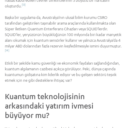
hassas kabul edilen cevher birikintilerinin 3 boyutlu bir haritasını
[13]
oluşturdu.
Başka bir uygulama da, Avustralya’nın ulusal bilim kurumu CSIRO
tarafından geliştirilen taşınabilir arama araçlarında kullanılmakta olan
Süper İletken Quantum Enterferans Cihazları veya SQUID’lerdir.
SQUID’ler, yeryüzünün büyüklüğünün 100 milyonda biri kadar manyetik
alanı okumak için kuantum sensörler kullanır ve yalnızca Avustralya’da 4
milyar ABD dolarından fazla rezervin keşfedilmesiyle ismini duyurmuştur.
[14]
Etkili bir şekilde kamu güvenliği ve ekonomik faydaları sağlandığından,
kuantum algılamanın cazibesi açıkça görülüyor. Peki, dünya çapında
kuantumun gidişatına kim liderlik ediyor ve bu gelişen sektörü teşvik
etmek için ne gibi desteklere ihtiyaç var?
Kuantum teknolojisinin
arkasındaki yatırım ivmesi
büyüyor mu?