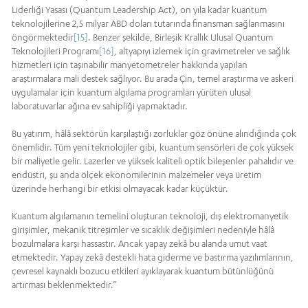
Liderliği Yasası (Quantum Leadership Act), on yıla kadar kuantum
teknolojilerine 2,5 milyar ABD doları tutarında finansman sağlanmasını
öngörmektedir
[15]
. Benzer şekilde, Birleşik Krallık Ulusal Quantum
Teknolojileri Programı
[16]
, altyapıyı izlemek için gravimetreler ve sağlık
hizmetleri için taşınabilir manyetometreler hakkında yapılan
araştırmalara mali destek sağlıyor. Bu arada Çin, temel araştırma ve askeri
uygulamalar için kuantum algılama programları yürüten ulusal
laboratuvarlar ağına ev sahipliği yapmaktadır.
Bu yatırım, hâlâ sektörün karşılaştığı zorluklar göz önüne alındığında çok
önemlidir. Tüm yeni teknolojiler gibi, kuantum sensörleri de çok yüksek
bir maliyetle gelir. Lazerler ve yüksek kaliteli optik bileşenler pahalıdır ve
endüstri, şu anda ölçek ekonomilerinin malzemeler veya üretim
üzerinde herhangi bir etkisi olmayacak kadar küçüktür.
Kuantum algılamanın temelini oluşturan teknoloji, dış elektromanyetik
girişimler, mekanik titreşimler ve sıcaklık değişimleri nedeniyle hâlâ
bozulmalara karşı hassastır. Ancak yapay zekâ bu alanda umut vaat
etmektedir. Yapay zekâ destekli hata giderme ve bastırma yazılımlarının,
çevresel kaynaklı bozucu etkileri ayıklayarak kuantum bütünlüğünü
artırması beklenmektedir.”