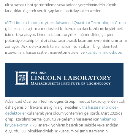
ultra hassas tıbbi görüntüleme veya sadece yerçekimindeki küçük
farklılıkları ölçerek yeraltı yapılarını haritalayabilen aletler.
MIT’s Lincoln Laboratory
’deki
Advanced Quantum Technologies Group
gibi uzman araştırma merkezleri bu kavramlardan bazılarını keşfetmek
için ortaya çıkıyor. Lincoln Laboratory’deki mühendisler, çarpıcı
potansiyele sahip bir dizi cihaz tasarlayarak kuantum evreninin sınırlarını
zorluyor: Mikroelektronik tanılama için iyon tabanlı bilgi işlem test
istasyonları, hassas saatler, manyetometreler ve
kuantum mikroskopi
.
Advanced Quantum Technologies Group, mevcut teknolojilerden çok
daha geniş bir frekans aralığını algılayabilen
ultra hassas nano ölçekli
dedektörler
kullanarak yeni ölçüm yöntemleri geliştirdi. Mart 2026’da
grup, azaltılmış termal gürültü ve gelişmiş hassasiyet için
vakum içi
kriyoelektronik
kullanarak iyonların başarılı bir şekilde yakalandığını
duyurdu. Bu, ölçeklendirilebilir kuantum bilişim sistemlerinin