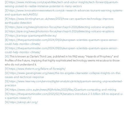
[2]
https://www.mckinsey.com/capabilities/tech-and-ai/our-insights/tech-forward/quantum-
sensing-poised-to-realize-immense-potential-in-many-sectors
[3]
https://www.innovationnewsnetwork.com/uk-research-advances-tsunami-warning-systems-
and-quantum-tech/46720/
[4]
https://www.birmingham.ac.uk/news/2023/how-can-quantum-technology-improve-
earthquake-detection
[5]
https://spie.org/news/photonics-focus/marchapril-2026/detecting-volcano-eruptions
[6]
https://spie.org/news/photonics-focus/marchapril-2026/detecting-volcano-eruptions
[7]
https://carioqa-quantumpathfinder.eu/
[8]
https://thequantuminsider.com/2024/09/26/european-scientists-quantum-space-sensor-
could-help-monitor-climate/
[9]
https://thequantuminsider.com/2024/09/26/european-scientists-quantum-space-sensor-
could-help-monitor-climate/
[10]
This is known as Clarke’s Third Law, published in his 1962 essay “Hazards of Prophecy” and
Profiles of the Future, implying that highly sophisticated technology seems miraculous to those
who do not understand it.
[11]
https://www.theisrm.org/failure-of-foresight/
[12]
https://www.geoengineer.org/news/the-los-angeles-clearwater-collapse-insights-on-the-
causes-and-technical-response
[13]
https://www.kearney.com/service/digital-analytics/article/quantum-sensing-unprecedented-
precision
[14]
https://www.csiro.au/en/news/All/Articles/2023/May/Quantum-computing-and-mining
[15]
https://thequantuminsider.com/2025/02/14/senators-introduce-2-5-billion-bill-to-expand-u-
s-quantum-research/
[16]
https://uknqt.ukri.org/