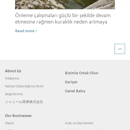
i
Onl
ne
Önleme çalışmaları güçlü bir şekilde devam
etmesine rağmen kuraklık neden artmaya
Rea
devam ediyor?
Read more >
About Us
Bizimle Ortak Olun
Hikâyemiz
Kariyer
Faaliyet Gösterdiğimiz Yerler
Genel Bakış
Değerlerimiz
ジャミール商事株式会社
Our Businesses
Ulaşım
Arazi ve Gayrimenkul