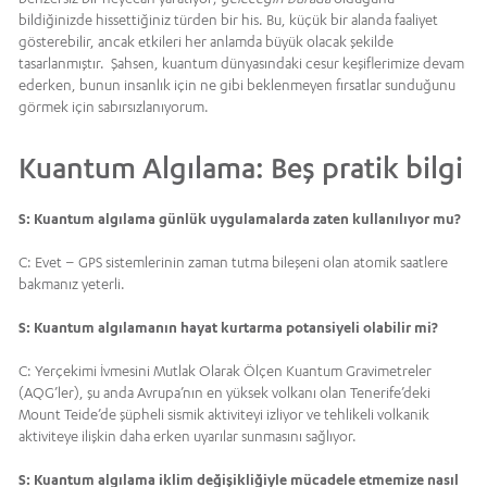
bildiğinizde hissettiğiniz türden bir his. Bu, küçük bir alanda faaliyet
gösterebilir, ancak etkileri her anlamda büyük olacak şekilde
tasarlanmıştır. Şahsen, kuantum dünyasındaki cesur keşiflerimize devam
ederken, bunun insanlık için ne gibi beklenmeyen fırsatlar sunduğunu
görmek için sabırsızlanıyorum.
Kuantum Algılama: Beş pratik bilgi
S: Kuantum algılama günlük uygulamalarda zaten kullanılıyor mu?
C: Evet – GPS sistemlerinin zaman tutma bileşeni olan atomik saatlere
bakmanız yeterli.
S: Kuantum algılamanın hayat kurtarma potansiyeli olabilir mi?
C: Yerçekimi İvmesini Mutlak Olarak Ölçen Kuantum Gravimetreler
(AQG’ler), şu anda Avrupa’nın en yüksek volkanı olan Tenerife’deki
Mount Teide’de şüpheli sismik aktiviteyi izliyor ve tehlikeli volkanik
aktiviteye ilişkin daha erken uyarılar sunmasını sağlıyor.
S: Kuantum algılama iklim değişikliğiyle mücadele etmemize nasıl