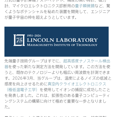
計、マイクロエレクトロニクス診断用の
量子顕微鏡
など、驚
くようなポテンシャルを秘めた装置を開発して、エンジニア
が量子宇宙の枠を超えようとしています。
先端量子技術グループはすでに、
超高感度ナノスケール検出
器
を使った新たな測定方法を開発しています。この方法を使
うと、既存のテクノロジーよりも幅広い周波数を計測できま
す。2026年3月、当グループは、温度によるノイズの低減と
感度を向上させるために
真空内クライオエレクトロニクス
（極低温電子工学）
を使用してイオンの捕捉に成功したこと
を発表しました。これは、拡張性のある量子コンピューティ
ングシステムの構築に向けて極めて重要な一歩となりまし
た。