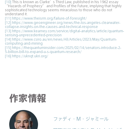
[10]
This is known as Clarke’s Third Law, published in his 1962 essay
“Hazards of Prophecy” and Profiles of the Future, implying that highly
sophisticated technology seems miraculous to those who do not
understand it.
[11]
https://www.theisrm.org/failure-of-foresight/
[12]
https://www.geoengineer.org/news/the-los-angeles-clearwater-
collapse-insights-on-the-causes-and-technical-response
[13]
https://www.kearney.com/service/digital-analytics/article/quantum-
sensing-unprecedented-precision
[14]
https://www.csiro.au/en/news/All/Articles/2023/May/Quantum-
computing-and-mining
[15]
https://thequantuminsider.com/2025/02/14/senators-introduce-2-
5-billion-bill-to-expand-u-s-quantum-research/
[16]
https://uknqt.ukri.org/
作家情報
ファディ・M・ジャミール