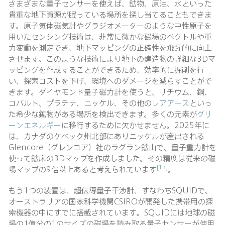
さまざまな量子センサーを使えば、鉱物、原油、水といった
貴重な地下資源が眠っている場所を探し当てることもできま
す。原子気体磁気計やグラジオメーターのような中性原子を
用いたセンシング技術は、非常に微かな磁場のベクトルや重
力変動を測定でき、地下マッピングの正確性を飛躍的に向上
させます。このような技術により地下の建造物の詳細な3Dマ
ッピングを作成することができるため、効率的に掘削を行
い、探索コストを下げ、環境へのダメージを減らすことがで
きます。ダイヤモンド量子磁力計を使うと、リチウム、銅、
コバルト、プラチナ、ニッケル、その他の
レアアース
といっ
た希少な鉱物がある場所を検出できます。多くの元素が
グリ
ーンエネルギー
に移行するために欠かせません。2025年に
は、カナダのケベック州北部にありニッケルが産出される
Glencore（グレンコア）社のラグラン鉱山で、量子重力計を
使って鉱床の3Dマップを作成しました。その精度は従来の磁
[13]
場マップの9倍以上あると考えられています
。
もう1つの装置は、超伝導量子干渉計、すなわちSQUIDで、
オーストラリアの国家科学機関CSIROが開発した携帯用の探
索機器の中にすでに搭載されています。SQUIDには地球の磁
場の1億分の1のサイズの磁場を読み取る量子センサーが使用