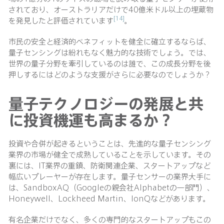
されており、オーストラリアだけで40億米ドル以上の埋蔵物
[14]
を発見したと評価されています
。
市民の安全と経済的ベネフィットを健全に確立するならば、
量子センシングは紛れもなく魅力的な技術でしょう。では、
世界の量子分野を牽引しているのは誰で、この成長分野を後
押しするにはどのような支援がさらに必要なのでしょうか？
量子テクノロジーの発展と共
に投資機運も高まるか？
投資や合併が起きるということは、先進的な量子センシング
業界の市場が健全で成熟していることを示しています。その
裏には、IT業界の重鎮、防衛関連企業、スタートアップなど
幅広いプレーヤーが存在します。量子センサーの業界大手に
は、SandboxAQ（Googleの親会社Alphabetの一部門）、
Honeywell、Lockheed Martin、IonQなどがあります。
有名企業だけでなく、多くの専門的なスタートアップもこの