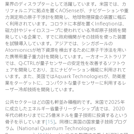
業界のディスラプターとして活躍しています。米国では、カ
リフォルニアに拠点を置くAOSenseが、ナビゲーションや重
力測定用の原子干渉計を開発し、地球物理探査の装置に幅広
く利用されています。コロラドに本部を置くInfleqtionは、
磁力計やジャイロスコープに使われている冷却原子技術を開
発している企業で、すでに政府機関がその技術を使った装置
を試験導入しています。アジアでは、シンガポールの
Atomionicsが地下資源を検出するために原子干渉法を用い
た携帯用量子重力計を開発しています。一方オーストラリア
では、Q-CTRLが量子センサーの安定性を改善するソフトウ
ェアを開発しており、主にナビゲーション機能に利用されて
います。また、英国ではAquark Technologiesが、防衛産
業をターゲットに、コンパクトな量子センサーに利用するレ
ーザー冷却技術を開発しています。
公共セクターはどの国も軒並み積極的です。米国で2025年
に成立したエネルギー省量子リーダーシップ法では、2020
年代の終わりまでに25億米ドルを量子技術に投資するという
骨子を示しています
[15]
。同様に英国の国家量子技術プログ
ラム（National Quantum Technologies