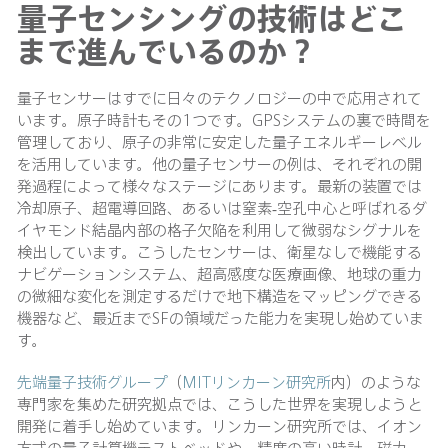
量子センシングの技術はどこ
まで進んでいるのか？
量子センサーはすでに日々のテクノロジーの中で応用されて
います。原子時計もその1つです。GPSシステムの裏で時間を
管理しており、原子の非常に安定した量子エネルギーレベル
を活用しています。他の量子センサーの例は、それぞれの開
発過程によって様々なステージにあります。最新の装置では
冷却原子、超電導回路、あるいは窒素-空孔中心と呼ばれるダ
イヤモンド結晶内部の格子欠陥を利用して微弱なシグナルを
検出しています。こうしたセンサーは、衛星なしで機能する
ナビゲーションシステム、超高感度な医療画像、地球の重力
の微細な変化を測定するだけで地下構造をマッピングできる
機器など、最近までSFの領域だった能力を実現し始めていま
す。
先端量子技術グループ
（
MITリンカーン研究所
内）のような
専門家を集めた研究拠点では、こうした世界を実現しようと
開発に着手し始めています。リンカーン研究所では、イオン
方式の量子計算機テストベッドや、精度の高い時計、磁力