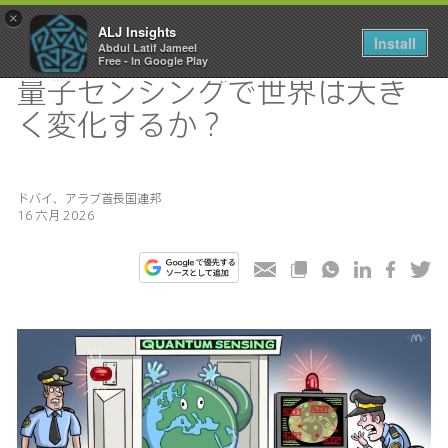
×
ALJ Insights
Install
Abdul Latif Jameel
Toggle
Free - In Google Play
navigation
量子センシングで世界は大き
く変化するか？
ドバイ、アラブ首長国連邦
16 六月 2026