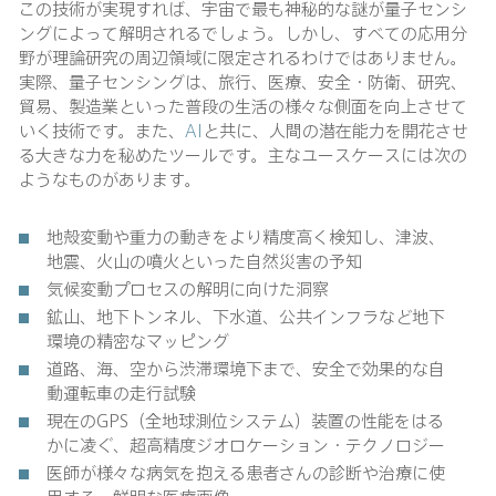
この技術が実現すれば、宇宙で最も神秘的な謎が量子センシ
ングによって解明されるでしょう。しかし、すべての応用分
野が理論研究の周辺領域に限定されるわけではありません。
実際、量子センシングは、旅行、医療、安全・防衛、研究、
貿易、製造業といった普段の生活の様々な側面を向上させて
いく技術です。また、
AI
と共に、人間の潜在能力を開花させ
る大きな力を秘めたツールです。主なユースケースには次の
ようなものがあります。
地殻変動や重力の動きをより精度高く検知し、津波、
地震、火山の噴火といった自然災害の予知
気候変動プロセスの解明に向けた洞察
鉱山、地下トンネル、下水道、公共インフラなど地下
環境の精密なマッピング
道路、海、空から渋滞環境下まで、安全で効果的な自
動運転車の走行試験
現在のGPS（全地球測位システム）装置の性能をはる
かに凌ぐ、超高精度ジオロケーション・テクノロジー
医師が様々な病気を抱える患者さんの診断や治療に使