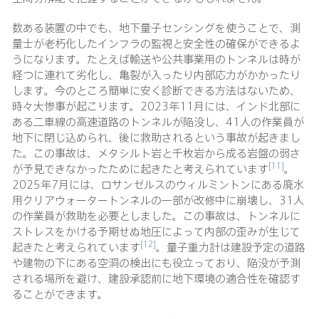
数ある装置の中でも、地下量子センシングを使うことで、測
量士が老朽化したインフラの監視と安全性の確保ができるよ
うになります。たとえば輸送や公共事業用のトンネルは時が
経つに連れて劣化し、亀裂が入ったり内部応力がかかったり
します。今のところ簡単に安く診断できる方法はないため、
時々大惨事が起こります。2023年11月には、インド北部に
ある二車線の高速道路のトンネルが陥没し、41人の作業員が
地下に閉じ込められ、後に救助されるという事故が起きまし
た。この事故は、メタシルト岩と千枚岩から成る岩盤の弱さ
[11]
が予見できなかったために起きたと考えられています
。
2025年7月には、ロサンゼルスのウィルミントンにある廃水
用クリアウォータートンネルの一部が改修中に崩壊し、31人
の作業員が救助を必要としました。この事故は、トンネルに
ストレスをかける予期せぬ地圧によって内部の歪みが生じて
[12]
起きたと考えられています
。量子重力計は建設予定の道路
や建物の下にある空洞の検出にも役立っており、陥没が予測
される場所を避け、建設承認前に地下環境の適合性を確認す
ることができます。