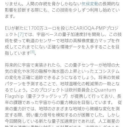
りません。人間の存続を脅かしかねない
気候変動
の長期的な
影響を診断する際にも、この技術を少しずつ利用し始めてい
ます。
EUが新たに1700万ユーロを投じたCARIOQA-PMPプロジ
ェクト
[7]
では、宇宙ベースの量子加速度計を開発し、この技
術を使って軌道のセンサーで地球の高解像度重力マップを作
成してこれまでにない正確な環境データを入手することを目
[8]
指しています
。
将来的に宇宙で実装されたら、この量子センサーが地球の大
気の変化や氷河の融解や海水面の上昇といったエコシステム
の変化を正確に追跡できるようになるでしょう。将来の気候
パターンを予測することで、地球温暖化の軽減策の一助とな
るでしょう。このプロジェクトは欧州委員会とQuantum
Flagship（量子フラッグシップ）が提携して行っており、長
年の課題であった宇宙からの重力検出を目指しています。 従
来の重力計では、地球のさまざまな地域から微細な変化を測
定する際、弱い重力信号を検知するのが困難でした。しかし
今回開発している新たな量子加速度計であれば、人工衛星の