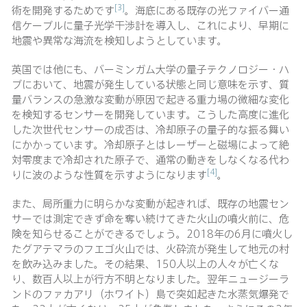
[3]
術を開発するためです
。海底にある既存の光ファイバー通
信ケーブルに量子光学干渉計を導入し、これにより、早期に
地震や異常な海流を検知しようとしています。
英国では他にも、バーミンガム大学の量子テクノロジー・ハ
ブにおいて、地震が発生している状態と同じ意味を示す、質
量バランスの急激な変動が原因で起きる重力場の微細な変化
を検知するセンサーを開発しています。こうした高度に進化
した次世代センサーの成否は、冷却原子の量子的な振る舞い
にかかっています。冷却原子とはレーザーと磁場によって絶
対零度まで冷却された原子で、通常の動きをしなくなる代わ
[4]
りに波のような性質を示すようになります
。
また、局所重力に明らかな変動が起きれば、既存の地震セン
サーでは測定できず命を奪い続けてきた火山の噴火前に、危
険を知らせることができるでしょう。2018年の6月に噴火し
たグアテマラのフエゴ火山では、火砕流が発生して地元の村
を飲み込みました。その結果、150人以上の人々が亡くな
り、数百人以上が行方不明となりました。翌年ニュージーラ
ンドのファカアリ（ホワイト）島で突如起きた水蒸気爆発で