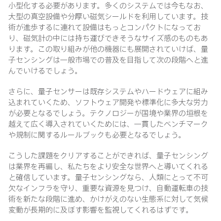
小型化する必要があります。多くのシステムでは今もなお、
大型の真空設備や分厚い磁気シールドを利用しています。技
術が進歩するに連れて設備はもっとコンパクトになってお
り、磁気計の中には持ち運びできそうなサイズ感のものもあ
ります。この取り組みが他の機器にも展開されていけば、量
子センシングは一般市場での普及を目指して次の段階へと進
んでいけるでしょう。
さらに、量子センサーは既存システムやハードウェアに組み
込まれていくため、ソフトウェア開発や標準化に多大な労力
が必要となるでしょう。テクノロジーが国境や業界の垣根を
越えて広く導入されていくためには、一貫したベンチマーク
や規制に関するルールブックも必要となるでしょう。
こうした課題をクリアすることができれば、量子センシング
は業界を再編し、私たちをより安全な世界へと導いてくれる
と確信しています。量子センシングなら、人類にとって不可
欠なインフラを守り、重要な資源を見つけ、自動運転車の技
術を新たな段階に進め、かけがえのない生態系に対して気候
変動が長期的に及ぼす影響を監視してくれるはずです。