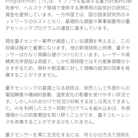
Programme）
[16]
は、インフラを監視する重力計測計の研
究者や、ヘルスケア領域で使用する携帯用の磁気計の研究に
資金を提供しています。一方中国では、国が国家研究所のネ
ットワークのホストとなり、基礎的な調査や軍事装置用の量
子センシングプログラムの運営に着手しています。
現在量子センサー業界が直面している課題を考えると、この
投資は極めて重要になります。他の新規技術と同様、量子セ
ンサーはかなり高額な値がつけられています。レーザーや高
精度光学部品は高価で、しかも現段階ではその産業規模が小
さすぎるため、原料や製造業に対して規模の経済の効果を発
揮することができません。
量子センシングの基盤となる技術は、依然として外部からの
電磁障害や機械的振動、温度変化の影響を受けやすい状況で
す。しかしAIのおかげで状況が好転する兆しは見えてきまし
た。AIを利用したエラー抑制プログラムを組み込めば、外部
環境からの妨害要因を取り除くことができ、量子コヒーレン
スを改善することができるかもしれません。
量子センサーを真に主流化するには、何らかの方法で技術を