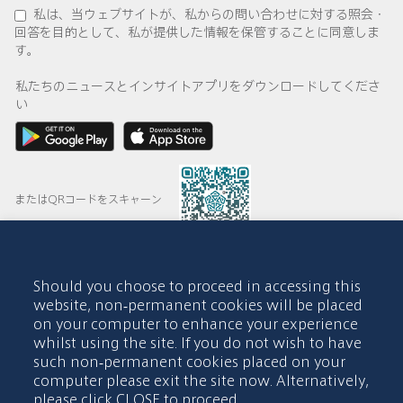
私は、当ウェブサイトが、私からの問い合わせに対する照会・
回答を目的として、私が提供した情報を保管することに同意しま
す。
私たちのニュースとインサイトアプリをダウンロードしてくださ
い
またはQRコードをスキャーン
Should you choose to proceed in accessing this
© 2015-2026 Abdul Latif Jameel IPR Company Limited. Permission
website, non-permanent cookies will be placed
to use this site is granted strictly subject to the
Terms of Use
. The
on your computer to enhance your experience
Abdul Latif Jameel name and the Abdul Latif Jameel logotype and
whilst using the site. If you do not wish to have
pentagon-shaped graphics are trademarks or registered trademarks
of Abdul Latif Jameel IPR Company Limited.
such non-permanent cookies placed on your
computer please exit the site now. Alternatively,
利用規約
アクセシビリティポリシー
please click CLOSE to proceed.