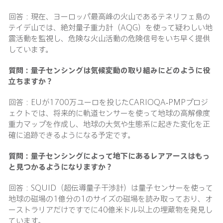
回答：現在、ヨーロッパ最高峰の火山であるテネリフェ島の
テイデ山では、絶対量子重力計（AQG）を使って疑わしい地
震活動を監視し、危険な火山活動の危険信号をいち早く提供
しています。
質問：量子センシングは気候変動の取り組みにどのように役
立ちますか？
回答：EUが1700万ユーロを投じたCARIOQA-PMPプロジ
ェクトでは、将来的に軌道センサーを使って地球の高解像度
重力マップを作成し、地球の大気や生態系に起きた変化を正
確に追跡できるようになる予定です。
質問：量子センシングによって地下にあるレアアースはもっ
と見つかるようになりますか？
回答：SQUID（超伝導量子干渉計）は量子センサーを使って
地球の磁場の1億分の1のサイズの磁場を読み取っており、オ
ーストラリアだけですでに40億米ドル以上の埋蔵物を発見し
ています。