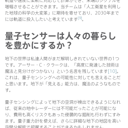
軌道や速度に柔軟に対応して計算ができ、末端のシグナルを
増幅させることができます。当チームは「人工衛星を利用し
た地球の科学の大変革」に期待を寄せており、2030年まで
[9]
には軌道に投入したいと考えています
。
量子センサーは人々の暮らし
を豊かにするか？
地下の世界は私達人間がまだ解明しきれていない世界の1つ
です。アーサー・C・クラークは、「高度に発達した技術は
魔法と見分けがつかない」という名言を残しています
[10]
。
これは、量子センシングへの可能性に対しても言えることだ
と思います。地下が「見える」能力は、魔法のようなもので
す。
量子センシングによって地下の空洞が検出できるようになれ
ば、従来の地中レーダーには不可能だったことが可能にな
り、費用も高くリスクもあった侵襲的な掘削も行わずにすみ
ます。量子重力計を使えば、さらに詳細な地下の地図を高い
空間分解能で把握することができるかもしれません。