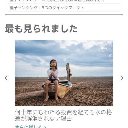
量子センシング：5つのクイックファクト
最も見られました
真
新
何十年にもわたる投資を経ても水の格
の
差が解消されない理由
さ
さらに詳しく >