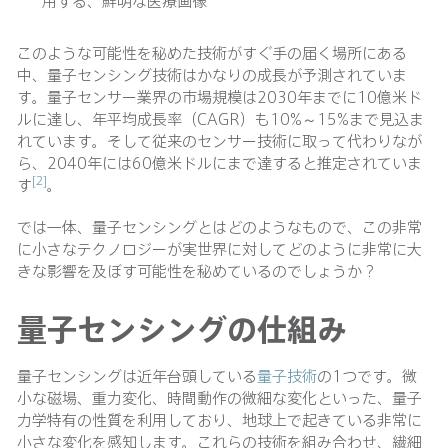
用する、鮮明な医療画像
このような可能性を秘めた技術がすぐ手の届く場所にある
中、量子センシング技術はかなりの成長が予測されていま
す。量子センサー業界の市場規模は2030年までに10億米ド
ルに達し、年平均成長率（CAGR）も10%～15%まで見込ま
れています。そして従来のセンサー技術に取って代わりなが
ら、2040年には60億米ドルにまで達すると推定されていま
[2]
す
。
では一体、量子センシングとはどのようなもので、この非常
に小さなテクノロジーが実世界に対してどのように非常に大
きな影響を及ぼす可能性を秘めているのでしょうか？
量子センシングの仕組み
量子センシングは近年台頭している
量子技術
の1つです。微
小な磁場、重力変化、時間動作の微細な変化といった、量子
力学特有の性質を利用しており、地球上で起きている非常に
小さな変化を感知します。これらの技術を組み合わせ、繊細