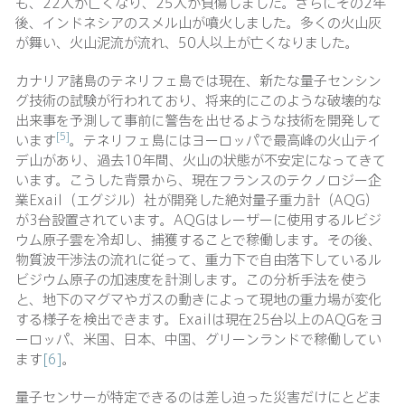
も、22人が亡くなり、25人が負傷しました。さらにその2年
後、インドネシアのスメル山が噴火しました。多くの火山灰
が舞い、火山泥流が流れ、50人以上が亡くなりました。
カナリア諸島のテネリフェ島では現在、新たな量子センシン
グ技術の試験が行われており、将来的にこのような破壊的な
出来事を予測して事前に警告を出せるような技術を開発して
[5]
います
。テネリフェ島にはヨーロッパで最高峰の火山テイ
デ山があり、過去10年間、火山の状態が不安定になってきて
います。こうした背景から、現在フランスのテクノロジー企
業Exail（エグジル）社が開発した絶対量子重力計（AQG）
が3台設置されています。AQGはレーザーに使用するルビジ
ウム原子雲を冷却し、捕獲することで稼働します。その後、
物質波干渉法の流れに従って、重力下で自由落下しているル
ビジウム原子の加速度を計測します。この分析手法を使う
と、地下のマグマやガスの動きによって現地の重力場が変化
する様子を検出できます。Exailは現在25台以上のAQGをヨ
ーロッパ、米国、日本、中国、グリーンランドで稼働してい
ます
[6]
。
量子センサーが特定できるのは差し迫った災害だけにとどま