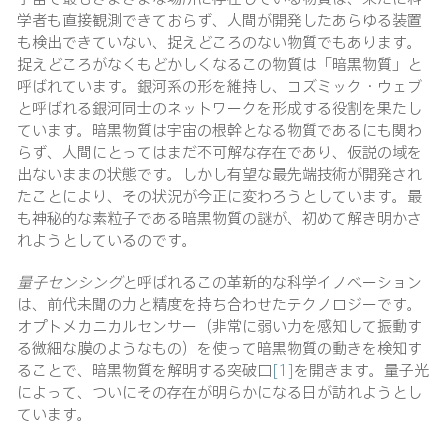
学者も直接観測できておらず、人間が開発したあらゆる装置
も検出できていない、捉えどころのない物質でもあります。
捉えどころがなくもどかしくなるこの物質は「暗黒物質」と
呼ばれています。銀河系の形を維持し、コズミック・ウェブ
と呼ばれる銀河同士のネットワークを形成する役割を果たし
ています。暗黒物質は宇宙の根幹となる物質であるにも関わ
らず、人間にとってはまだ不可解な存在であり、仮説の域を
出ないままの状態です。しかし有望な最先端技術が開発され
たことにより、その状況が今正に変わろうとしています。最
も神秘的な素粒子である暗黒物質の謎が、初めて解き明かさ
れようとしているのです。
量子センシング
と呼ばれるこの革新的な科学イノベーション
は、前代未聞の力と精度を持ち合わせたテクノロジーです。
オプトメカニカルセンサー（非常に弱い力を感知して振動す
る微細な膜のようなもの）を使って暗黒物質の動きを検知す
ることで、暗黒物質を解明する突破口
[1]
を開きます。量子光
によって、ついにその存在が明らかになる日が訪れようとし
ています。