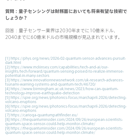
質問：量子センシングは財務面においても将来有望な技術で
しょうか？
回答：量子センサー業界は2030年までに10億米ドル、
2040までに60億米ドルの市場規模が見込まれています。
[1]
https://phys.org/news/2026-02-quantum-sensor-advances-pursuit-
dark.html
[2]
https://www.mckinsey.com/capabilities/tech-and-ai/our-
insights/tech-forward/quantum-sensing-poised-to-realize-immense-
potential-in-many-sectors
[3]
https://www.innovationnewsnetwork.com/uk-research-advances-
tsunami-warning-systems-and-quantum-tech/46720/
[4]
https://www.birmingham.ac.uk/news/2023/how-can-quantum-
technology-improve-earthquake-detection
[5]
https://spie.org/news/photonics-focus/marchapril-2026/detecting-
volcano-eruptions
[6]
https://spie.org/news/photonics-focus/marchapril-2026/detecting-
volcano-eruptions
[7]
https://carioqa-quantumpathfinder.eu/
[8]
https://thequantuminsider.com/2024/09/26/european-scientists-
quantum-space-sensor-could-help-monitor-climate/
[9]
https://thequantuminsider.com/2024/09/26/european-scientists-
quantum-space-sensor-could-help-monitor-climate/