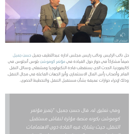
استماع الآن
حل نائب الرئيس ونائب رئيس مجلس ادارة عبداللطيف جميل
حسن جميل
ضيفاً مشاركاً في حوار حول القيادة في
مؤتمر كوموشن
بلوس أنجلوس في
كاليفورنيا، الحدث الذي يستقطب قادة التكنولوجيا ومشغلي وسائل النقل
العام وأصحاب رأس المال الاستثماري وأبرز الجهات الفاعلة في مجال التنقل،
وذلك لإجراء حوارات عميقة بشأن مستقبل التنقل والتخطيط الحضري.
وفي تعليق له، قال حسن جميل: “
يتميز مؤتمر
كوموشن بكونه منصة مؤثرة لنقاش مستقبل
التنقل، حيث يشارك فيه القادة ذوي الاهتمامات