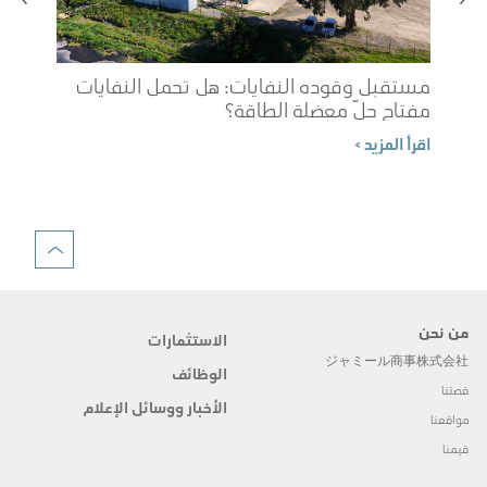
مستقبل وقوده النفايات: هل تحمل النفايات
مفتاح حلّ معضلة الطاقة؟
شوب
اقرأ المزيد >
الم
اقرأ 
من نحن
الاستثمارات
ジャミール商事株式会社
الوظائف
قصتنا
الأخبار ووسائل الإعلام
مواقعنا
قيمنا