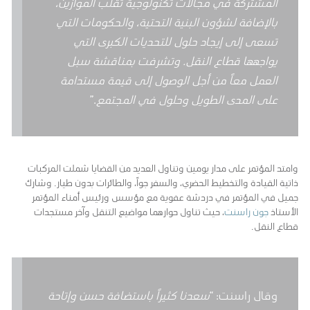
المشتركة في مجالات تكنولوجية تقلب الموازين،
بالإضافة لشؤون البنية التحتية، والحكومات التي
تسعى إلى إيجاد حلول للتحديات الكبرى التي
يواجهها قطاع النقل. وتشرفت بمناقشة سبل
العمل معاً من أجل الوصول إلى قيمة مستدامة
على المدى الطويل وحلول في المجتمع
.”
وامتد المؤتمر على مدار يومين وتناول العديد من القضايا شملت المركبات
ذاتية القيادة والتخطيط الحضري، والسفر جواً، والطائرات بدون طيار. وشارك
جميل في المؤتمر في دردشة عفوية مع مؤسس ورئيس أمناء المؤتمر
الأستاذ
جون راسنت
، حيث تناول حوارهما مواضيع التنقل وآخر مستجدات
قطاع النقل.
وقال راسنت: “
سعدنا كثيراً باستضافة حسن وإتاحة