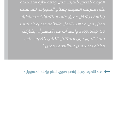
الفرصة للحضور للتعرف على وجهة نظره المستندة
على معرفته العميقة بقطاع السيارات. لقد قمت
بالتعرف بشكل عميق على استثمارات عبداللطيف
جميل في مجالات النقل والطاقة عند إعداد كتاب
Hop, Skip, Go
،
وأعلم أنه لمن الملهم أن يشاركنا
حسن الحوار حول مستقبل التنقل لنتعرف على
خططه لمستقبل عبداللطيف جميل
.”
عبد اللطيف جميل إشعار حقوق النشر وإخلاء المسؤولية