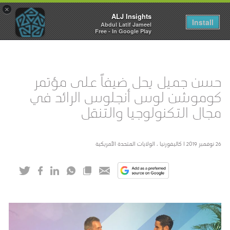
×
ALJ Insights
Toggle
Install
Abdul Latif Jameel
navigation
Free - In Google Play
حسن جميل يحل ضيفاً على مؤتمر
كوموشن لوس أنجلوس الرائد في
مجال التكنولوجيا والتنقل
26 نوفمبر 2019 I كاليفورنيا ، الولايات المتحدة الأمريكية