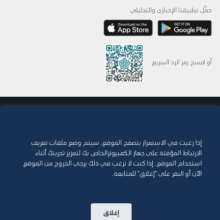
حمِّل تطبيقنا الإخباري والتحليلي
أو امسح رمز الرد السريع
© 2015-2026 Abdul Latif Jameel IPR Company Limited. Permission to use this site is
granted strictly subject to the
Terms of Use
. The Abdul Latif Jameel name and the
Abdul Latif Jameel logotype and pentagon-shaped graphics are trademarks or
registered trademarks of Abdul Latif Jameel IPR Company Limited.
إذا رغبت في الاستمرار بتصفح الموقع، سيتم وضع ملفات تعريف
الارتباط المؤقتة على جهاز الكمبيوترالخاص بك لتعزيز تجربتك أثناء
شروط الاستخدام
سياسة الوصول
استخدام الموقع. إذا كنت لا ترغب في ذلك يرجى الخروج من الموقع
الآن أو النقر على "إغلاق" للمتابعة.
حقوق الطبع والنشر وإخلاء المسؤولية
سياسة ملفات تعريف الارتباط
سياسة الخصوصية
خريطة الموقع
إغلاق
اتصل بنا