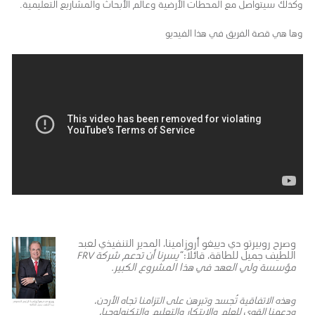
وكذلك سيتواصل مع المحطات الأرضية وعالم الأبحاث والمشاريع التعليمية.
وها هي قصة الفريق في هذا الفيديو
وصرح روبيرتو دي دييغو أروزامينا، المدير التنفيذي لعبد
اللطيف جميل للطاقة، قائلاً:
“يسرنا أن تدعم شركة FRV
مؤسسة ولي العهد في هذا المشروع الكبير.
وهذه الاتفاقية تُجسد وتبرهن على التزامنا تجاه الأردن،
ودعمنا القوي للعلم والابتكار والتعليم والتكنولوجيا،