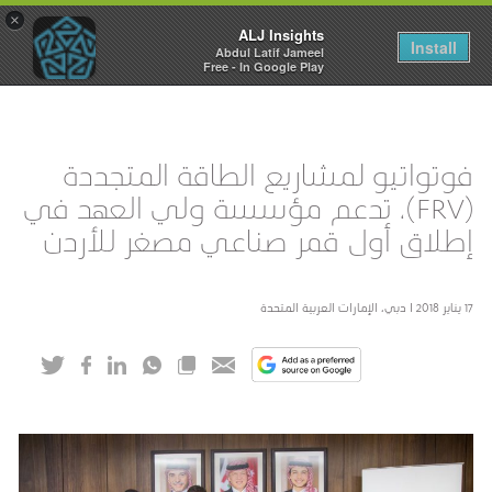
×
ALJ Insights
Toggle
Install
Abdul Latif Jameel
navigation
Free - In Google Play
فوتواتيو لمشاريع الطاقة المتجددة
(FRV)، تدعم مؤسسة ولي العهد في
إطلاق أول قمر صناعي مصغر للأردن
17 يناير 2018 I دبي، الإمارات العربية المتحدة