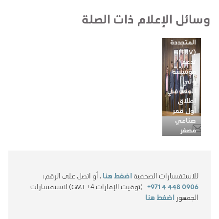
فوتواتيو
وسائل الإعلام ذات الصلة
لمشاريع
الطاقة
المتجددة
(FRV)،
تدعم
مؤسسة
ولي
العهد في
إطلاق
أول قمر
صناعي
مصغر
للأردن
للاستفسارات الصحفية
اضغط هنا
، أو اتصل على الرقم:
+971 4 448 0906
(توقيت الإمارات GMT +4) لاستفسارات
الجمهور
اضغط هنا