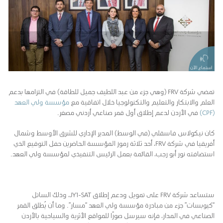
استماع الآن
تمضي شركة FRV (وهي جزء من عبد اللطيف جميل للطاقة) في التزامها بدعم
العلم والابتكار والتعليم والتكنولوجيا خلال اتفاقية مع
مؤسسة ولي العهد
(CPF)
في الأردن لدعم إطلاق أول قمر صناعي أردني مصغر.
كان نيكولاس فاسقلي (في الوسط) المدير الإداري للشرق الأوسط وشمال
أفريقيا في شركة FRV، أحد ثلاثة رموز المؤسسة الحاضرين حفل التوقيع الذي
استضافته نور أبو رجب، القائمة بعمل الرئيس التنفيذي لمؤسسة ولي العهد.
ستساعد شركة FRV على تمويل ودعم إطلاق JY1-SAT، وذلك الساتل
“كيوبسات” جزء من مبادرة مؤسسة ولي العهد “مسار”. وما أن يُطلق القمر
الصناعي في المدار، فإنه سيرسل صورًا للمواقع الأثرية والسياحية بالأردن