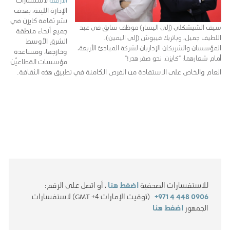
الإدارة اللينة، بهدف
نشر ثقافة كايزن في
سيف الشيشكلي (إلى اليسار) موظف سابق في عبد
جميع أنحاء منطقة
اللطيف جميل، وباتريك فيبوش (إلى اليمين)،
الشرق الأوسط
المؤسسان والشريكان الإداريان لشركة المبادئ الأربعة،
وخارجها، ومساعدة
أمام شعارهما: “كايزن. نحو صفر هدر!”
مؤسسات القطاعيّن
العام والخاص على الاستفادة من الفرص الكامنة في تطبيق هذه الثقافة.
للاستفسارات الصحفية
اضغط هنا
، أو اتصل على الرقم:
+971 4 448 0906
(توقيت الإمارات GMT +4) لاستفسارات
الجمهور
اضغط هنا