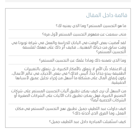
قائمة داخل المقال
ما هو التحسين المستمر؟ وما الذي يعنيه لك؟
متى سمعت عن مفهوم التحسين المستمر لأول مرة؟
لقد أمضيت بعض الوقت في اليابان للدراسة والعمل في شركة تويوتا في
وقت سابق من حياتك المهنية… فكيف أثر ذلك على فهمك لفلسفة
التحسين المستمر؟
وما الذي تضمنه ذلك وماذا علمك عن التحسين المستمر؟
إن الاعتقاد بأن الأمر لا يتعلق بالأفكار الكبيرة، بل يتعلق بالتغييرات
الطفيفة يبدو جذاباً جداً، أليس كذلك؟ في بعض الأحيان، في عالم الأعمال،
يكون إنفاق المال على مشكلة ما أسهل من إجراء تحليل عميق لأسبابها
الحقيقية.
من السهل أن نرى كيف يمكن تطبيق آليات التحسين المستمر على شركات
التصنيع الكبيرة، فهل يمكن تطبيق ذات الآليات على الشركات الصغيرة أو
الشركات الخدمية أيضاً؟
كيف حاولت عبد اللطيف جميل تطبيق نهج التحسين المستمر في مكان
العمل، وما الفرق الذي أحدثه ذلك؟
كيف استُقبلت المبادرة داخل عبد اللطيف جميل؟
كيف يمكن لفلسفة التحسين المستمر هذه أن تساعد عبد اللطيف جميل
في مواصة نجاحها؟