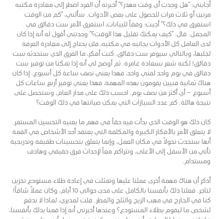
أجابني: “هل وجدت أي وقت مهدر؟” أخبرته أن الفرد اضطر إلى مغادرة مكتبه
مرتين أو ثلاث مرات للحصول على بعض الأدوات. سألني، “كم من الوقت
استغرق في ذلك؟” أجبت: وفقاً للبيانات، استغرق الأمر ست دقائق في
المجمل. قال: “كيف يمكنك تقليل هذا الوقت؟” وجدتني أقول له أنه إذا كان
لدى العامل كل الأدوات بجانبه في مكتبه، فلن يحتاج إلى مغادرة الغرفة
لجلبها، وبالتالي سيوفر ست دقائق. كنت أفكر، ما الفرق الذي ستحدثه ست
دقائق! لكنه شعر بسعادة غامرة. ثم أوضح لي أنه إذا تمكنا من توفير ست
دقائق في يوم واحد لفني واحد، فهذا يعني نصف ساعة كل أسبوع. إذا كان
هناك ثمانية فنيين يقومون بهذه المهمة، فهذا يعني توفير أربع ساعات كل
أسبوع – أي أكثر من نصف يوم. احسب ذلك على مدار العام، وستحصل على
نتيجة هائلة. كم عدد السيارات التي يمكن صيانتها في ذلك الوقت؟
كان ذلك هو الوقت الذي بدأت فيه حقاً في فهم ما يعنيه التحسين المستمر.
لا يتعلق الأمر بالأفكار الكبيرة والمكلفة التي يعتقد أحد الأشخاص في القمة
أنها ستحدث تحولاً في مكان العمل، وإنما يتعلق بتحسينات طفيفة وتدريجية
تأتي من الأسفل إلى الأعلى، وتتراكم معاً لإحداث فرق حقيقي وهادف
ومستدام.
أذكر أن هناك مهمة أخرى عملنا عليها وتمثلت في إعادة طلاء مستودع تخزين
لتاجر. فعلنا ذلك بأنفسنا بالكامل على مدى حوالي 10 أيام، وكان عملاً شاقاً!
كنا في الخارج في مهب الريح والثلج والمطر. قلت لمديري، لماذا لا ندفع
لشخص ما ليقوم بطلاء المستودع؟ وعندها أخبرني أنه إذا قمنا بذلك بأنفسنا،