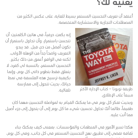
يعنيه لك؟
أعتقد أن تعريف التحسين المستمر بسيط للغاية، على عكس الكثير من
المصطلحات التجارية والاستشارية المتخصصة.
إنه يكمن، حرفياً، في هاتين الكلمتين: أن
تتحسن باستمرار، وأن تحاول باستمرار أن
تكون أفضل من ذي قبل. قد يبدو
التعريف واضحاً جداً من الوهلة الأولى،
لكنه في الواقع أعمق من ذلك بكثير.
التحسين المستمر، بالنسبة لي كفرد، لا
يتعلق فقط بتطوير ذاتي كل يوم، وإنما
بكيفية ترسيخ هذه الفلسفة في نمط
حياتك، بحيث تتحول إلى ممارسة
طريقة تويوتا – كتاب الإدارة الأكثر
تلقائية.
مبيعاً على الإطلاق.
وبحيث تفكر كل يوم في ما يمكنك القيام به لمواصلة التحسين مهما كان
طفيفاً، طالما أنك تحاول تحسين شيء ما كل يوم إلى أن يتحول إلى جزء أصيل
مما أنت عليه.
هكذا تسير الأمور في المنظمات والمؤسسات. بمعنى كيف يمكنك بناء
ثقافة تفضي إلى تطبيق نهج التحسين المستمر في كل جانب، وفي كل يوم،