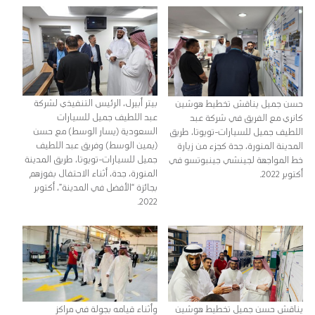
بيتر أبيرل، الرئيس التنفيذي لشركة
حسن جميل يناقش تخطيط هوشين
عبد اللطيف جميل للسيارات
كانري مع الفريق في شركة عبد
السعودية (يسار الوسط) مع حسن
اللطيف جميل للسيارات-تويوتا، طريق
(يمين الوسط) وفريق عبد اللطيف
المدينة المنورة، جدة كجزء من زيارة
جميل للسيارات-تويوتا، طريق المدينة
خط المواجهة لجينشي جينبوتسو في
المنورة، جدة، أثناء الاحتفال بفوزهم
أكتوبر 2022.
بجائزة “الأفضل في المدينة”، أكتوبر
2022.
يناقش حسن جميل تخطيط هوشين
وأثناء قيامه بجولة في مراكز