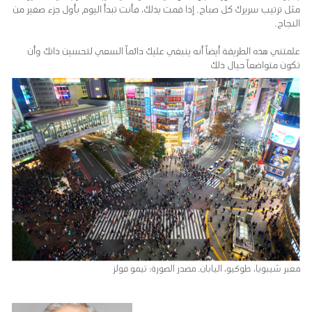
مثل ترتيب سريرك كل صباح. إذا قمت بذلك، فأنت تبدأ اليوم بأول جزء صغير من
النجاح.
علمتني هذه الطريقة أيضاً أنه ينبغي عليك دائماً السعي لتحسين ذاتك وأن
تكون متواضعاً حيال ذلك
معبر شيبويا، طوكيو، اليابان. مصدر الصورة: تيمو فولز