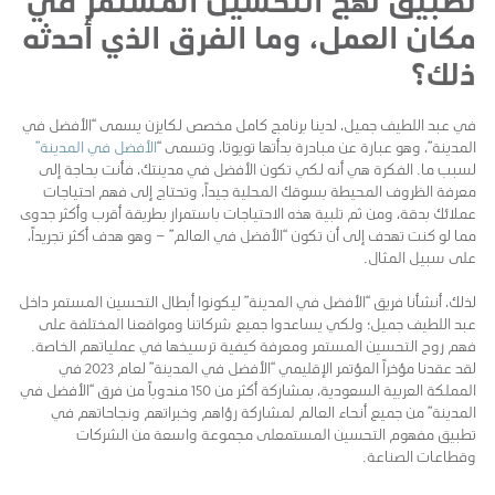
مكان العمل، وما الفرق الذي أحدثه
ذلك؟
في عبد اللطيف جميل، لدينا برنامج كامل مخصص لكايزن يسمى “الأفضل في
المدينة”، وهو عبارة عن مبادرة بدأتها تويوتا، وتسمى “
الأفضل في المدينة”
لسبب ما. الفكرة هي أنه لكي تكون الأفضل في مدينتك، فأنت بحاجة إلى
معرفة الظروف المحيطة بسوقك المحلية جيداً، وتحتاج إلى فهم احتياجات
عملائك بدقة، ومن ثم تلبية هذه الاحتياجات باستمرار بطريقة أقرب وأكثر جدوى
مما لو كنت تهدف إلى أن تكون “الأفضل في العالم” – وهو هدف أكثر تجريداً،
على سبيل المثال.
لذلك، أنشأنا فريق “الأفضل في المدينة” ليكونوا أبطال التحسين المستمر داخل
عبد اللطيف جميل؛ ولكي يساعدوا جميع شركاتنا ومواقعنا المختلفة على
فهم روح التحسين المستمر ومعرفة كيفية ترسيخها في عملياتهم الخاصة.
لقد عقدنا مؤخراً المؤتمر الإقليمي “الأفضل في المدينة” لعام 2023 في
المملكة العربية السعودية، بمشاركة أكثر من 150 مندوباً من فرق “الأفضل في
المدينة” من جميع أنحاء العالم لمشاركة رؤاهم وخبراتهم ونجاحاتهم في
تطبيق مفهوم التحسين المستمعلى مجموعة واسعة من الشركات
وقطاعات الصناعة.