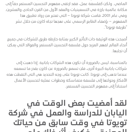
الماضي. ولكن كفلسفة عمل، فقد ارتقى مفهوم التحسين المستمر حقاً إلى
مكانة عالمية بارزة في التسعينيات والعقد الأول من القرن الحادي والعشرين.
وفي عام 2001، قامت شركة تويوتا – التي تعتبر من رواد تطبيق هذا
المفهوم – بإضفاء الطابع الرسمي على نهجها تجاه كايزن من خلال نشر
“طريقة تويوتا”.
أصبحت هذه الوثيقة ذات التأثير الكبير بمثابة خارطة طريق للشركات في جميع
أنحاء العالم لفهم المزيد حول فلسفة التحسين المستمر والفوائد التي يمكن
أن تجلبها.
بالمناسبة، ليس بالضرورة أن تكون هذه الشركات يابانية. إذا ذهبت إلى
شركات يابانية كبيرة أخرى، فلن تسمع بالضرورة عن كايزن بقدر ما تسمعه
عندما تذهب إلى تويوتا. كانت تويوتا على وجه التحديد هي التي التقطت هذه
الأفكار وحولتها إلى فلسفة متماسكة وخطوات عملية لتحسين الأعمال
استناداً إلى مفهوم التحسين المستمر.
لقد أمضيت بعض الوقت في
اليابان للدراسة والعمل في شركة
تويوتا في وقت سابق من حياتك
المهنية… فكيف أثر ذلك على