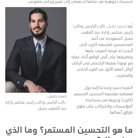
تحسينات جوهرية من شأنها أن تفضي إلى تغيير إيجابي ملموس.
يُعد
حسن جميل
، نائب الرئيس ونائب
رئيس مجلس إدارة عبد اللطيف
جميل السعودية، من أشد
المتحمسين لفلسفة كايزن، التي
أتيحت له فرصة التعرف عليها
وتطبيقها على أرض الواقع أثناء عمله
مع تويوتا بمقرها الرئيسي في اليابان
أوائل العقد الأول من القرن الحادي
والعشرين.
التقينا حسن وتحدثنا إليه حول
اهتمامه بفلسفة التحسين المستمر
حسن جميل،
(كايزن) ودورها في مساعدة
نائب الرئيس ونائب رئيس مجلس إدارة
المؤسسات والشركات على تطوير
عبد اللطيف جميل
طرائق أعمالها.
ما هو التحسين المستمر؟ وما الذي