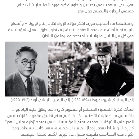
هي التي ساهمت في تحسين وتطوير فكرة فورد الأصلية لإنشاء نظام
حقيقي للإدارة والتصنيع دون هدر.
واستلهاماً من أساليب فورد، ابتكر هؤلاء الرواد نظام إنتاج تويوتا – وأشعلوا
شرارة ثورة أدت، على مدى العقود التالية، إلى تطوير طرق العمل المؤسسية
في كل من اليابان والولايات المتحدة وغيرها من البلدان.
إلى اليسار: كيشيرو تويودا (1894-1952)، إلى اليمين: تايتشي أونو (1912-1990)
نشأت فكرة التحسين المستمر أو مفهوم كايزن، كما يطلق عليه اليابانيون،
بالأساس من عمليات التصنيع، لكن ذلك لم يمنع تطبيق مفهوم كايزن بنفس
القدر على الشركات الخدمية. تقيّم المؤسسات التي تعتمد “إدارة تقليل الهدر”
كل إجراء ونشاط بهدف إدخال تحسينات محتملة، مهما كانت بسيطة. وقد
تكون هذه المكاسب طفيفة بمعزل عن غيرها، لكنها تشكل مجتمعة