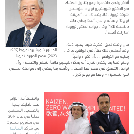
أتذكر والدي ذات مرة وهو يتناول العشاء
مع الدكتور شويشيرو تويودا، مؤسس
شركة تويوتا. كانا يتحدثان عن “طريقة
تويوتا” وسأله والدي، “ماذا يعني ذلك
بالنسبة لك؟” وكان جواب الدكتور تويودا:
“ما زلت أتعلم”.
في وقت لاحق، فكرت فيما يعنيه ذلك،
الدكتور شويشيرو تويودا (1925-
وقد أذهلني ذلك حقاً. في الواقع، ما كان
2023). مصدر الصورة: تويوتا
يعنيه هو التواضع . . .أن تكون واعياً
ومتواضعاً بما يكفي لتدرك أنه يمكن للجميع دائماً التعلم والتحسن؛ وأن
تواصل التعمق في فهم هذا المعنى وتأمله بما يفضي إلى مواصلة السعي
نحو التحسين – وهذا هو جوهر كايزن.
وانطلاقاً من التزام
عبد اللطيف جميل
بالتحسين المستمر،
دخلنا في عام 2017
في مشروع مشترك
مع شركة
المبادئ
الأربعة
لاستشارات