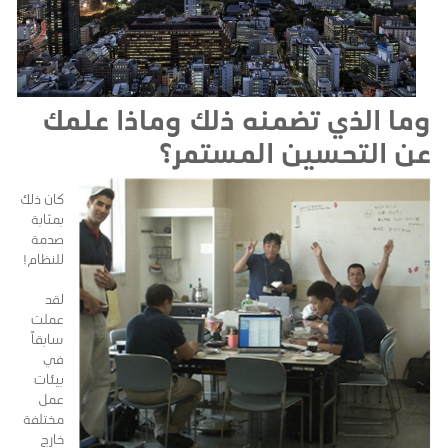
وما الذي تضمنه ذلك وماذا علمك
عن التحسين المستمر؟
كان ذلك
بمثابة
صدمة
للنظام!
لقد
عملت
سابقاً
في
بيئات
عمل
مختلفة
خارج