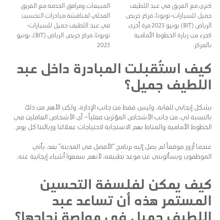
كنري مع الفريق في عبد اللطيف
المبيعات ومرافق الخدمة مع الفريق
جميل للسيارات-تويوتا، مركز خريص
المحلي لمناقشة مبادرات التحسين
الرياض (BIT) يونيو 2023 مرة أخرى
في عبد اللطيف جميل للسيارات-
كجزء من زيارة الخطوط الأمامية
تويوتا، مركز خريص الرياض (BIT)، يونيو
بالمركز.
2023
كيف استُقبلت المبادرة داخل عبد
اللطيف جميل؟
بشكل إيجابي للغاية، وليس فقط من جانب الإدارة، ولكن الأهم من ذلك
بالنسبة لي، من جانب الأشخاص المؤثرين فعلياً– أي الأشخاص العاملين في
الخطوط الأمامية والمناط بهم الاستجابة لاحتياجات عملائنا وزبائننا كل يوم.
عندما أزور موقعاً لم يصل إليه برنامج “الأفضل في المدينة” بعد، يأتي
الموظفون ويسألونني عن موعد تطبيقه، لأنهم سمعوا أشياء إيجابية عنه.
كيف يمكن لفلسفة التحسين
المستمر هذه أن تساعد عبد
اللطيف جميل في مواصة نجاحها؟