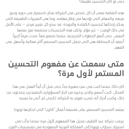
حتى لو كان التحسين طفيفاً؟
هذه الثقافة تعني أن كل شخص في الشركة يفكر باستمرار في دوره ودور
فريقه والمهام التي يؤديها في إطار مهامه، وما هي التغييرات الطفيفة التي
يمكن إدخالها لتحسين الكفاءة والجودة. قد يبدو كل تغيير فردي – على الأقل
في ذلك الوقت – غير مؤثر، ولكن هذه التحسينات مجتمعة تعزز بعضها
البعض. حتى أصغر الخطوات التدريجية، عندما تتجمع معاً، تحدث فرقاً كبيراً.
أعتقد أن البساطة هي التي تجعل التحسين المستمر أكثر فعالية وأسهل في
الفهم.
متى سمعت عن مفهوم التحسين
المستمر لأول مرة؟
كان ذلك عندما كنت في سن صغيرة جداً، حتى قبل أن أبدأ العمل في هذا
المجال. كنت أسمع والدي وغيره من كبار المسؤولين التنفيذيين يتحدثون عن
ذلك، وكنت أدرك أنه شيء تقوم به الشركة، لكنني لم أعي ما يعنيه.
يعتمد التحسين المستمر على فلسفة أعمال “كايزن” التي ابتكرتها تويوتا.
عرفت شركة عبد اللطيف جميل هذا المفهوم لأول مرة عندما بدأت في
استيراد سيارات تويوتا إلى المملكة العربية السعودية في خمسينيات القرن