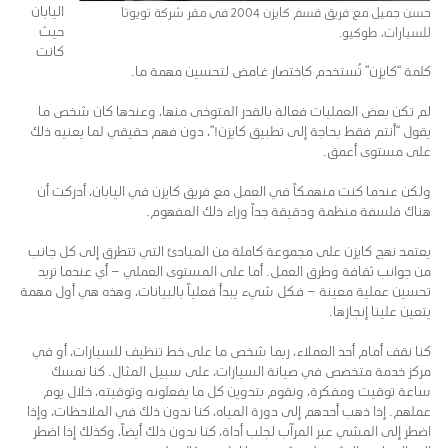
اليابان
حسن جميل مع فريق قسم كايزن 2004 في مقر شركة تويوتا
حيث
للسيارات، طوكيو.
كانت
كلمة “كايزن” تُستخدم كاختصار غامض لتحسين مهمة ما.
لم تكن بعض العمليات فعالة بالقدر المتوخى منها، وعندها كان شخص ما
يقول “أنتم فقط بحاجة إلى تطبيق كايزن!”، دون فهم حقيقي لما يعنيه ذلك
على مستوى أعمق.
ولكن عندما كنت منهمكاً في العمل مع فريق كايزن في اليابان، أدركت أن
هناك فلسفة منظمة ودقيقة جداً وراء ذلك المفهوم.
يعتمد نهج كايزن على مجموعة كاملة من المبادئ التي تتطرق إلى كل جانب
من جوانب ثقافة وطرق العمل. أما على المستوى العملي – أي عندما تريد
تحسين عملية معينة – فكل شيء يبدأ فعلياً بالبيانات، وهذه هي أول مهمة
يتعين علينا إنجازها.
كنا نقف أمام أحد العملاء، ربما شخص ما على خط تنظيف للسيارات، أو في
مركز خدمة متخصص في صيانة السيارات، على سبيل المثال. كنا نمسك
ساعة توقيت ومفكرة، ونقوم بتدوين كل ما يفعلونه وتوقيته، خلال يوم
عملهم. إذا ذهب أحدهم إلى دورة المياه، كنا ندون ذلك في الملاحظات، وإذا
اضطر إلى المشي عبر المرآب لجلب أداة، كنا ندون ذلك أيضاً، وكذلك إذا اضطر