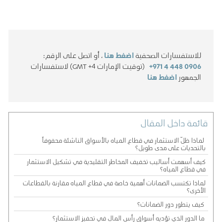
للاستفسارات الصحفية
اضغط هنا
، أو اتصل على الرقم:
+971 4 448 0906
(توقيت الإمارات GMT +4) لاستفسارات
الجمهور
اضغط هنا
قائمة داخل المقال
لماذا ظلّ الاستثمار في قطاع المياه بالأسواق الناشئة محفوفاً
بالتحديات على مدى طويل؟
كيف أسهمت أساليب تخفيف المخاطر التقليدية في تشكيل الاستثمار
في قطاع المياه؟
لماذا تكتسب الضمانات أهمية خاصة في قطاع المياه مقارنة بالقطاعات
الأخرى؟
كيف يتطور دور الضمانات؟
ما الدور الذي تؤديه أسواق رأس المال في تحفيز الاستثمار؟