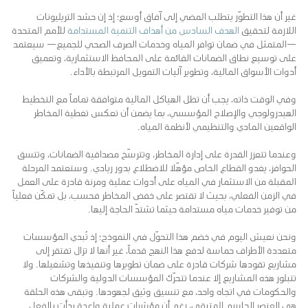
غير أن هذا التطوّر يتطلب المضي إلى آفاق أوسع؛ إذ إن حشد التريليونات
اللازمة لتحقيق
الهدف السادس من أهداف التنمية المستدامة
للأمم المتحدة
—المتمثل في ضمان توافر المياه وخدمات الصرف الصحي للجميع— سيعتمد
على توسيع نطاق الضمانات القائمة على المحافظ الاستثمارية، وتعميق
أدوات الأسواق المالية، وتطوير آليات التمويل المرتبطة بالأداء.
وفي الوقت ذاته، يجب أن تظل الهياكل المالية متوافقة تماماً مع التخطيط
الهيدرولوجي والإصلاح المؤسسي، بما يضمن أن تعكس تغطية المخاطر
الواقعين المادي والتنظيمي لأنظمة المياه.
وعندما تتعزز القدرة على إدارة المخاطر، وتترسّخ مصداقية الضمانات، وتتسق
الحوافز، يغدو القطاع الخاص مؤهّلاً للاضطلاع بدور ريادي. وستعتمد المرحلة
المقبلة من الاستثمار في المياه على أدوات عملية ومرنة قادرة على العمل
في الزمن الفعلي، بحيث لا تقتصر على خفض المخاطر فحسب، بل تمكّن فعلياً
من توفير خدمات مياه مستدامة حيثما تشتدّ الحاجة إليها.
ونحن نعيش اليوم في خضم هذا التحوّل في النموذج؛ إذ تُبدي المؤسسات
متعددة الأطراف حماسة لدفع هذا النهج قدماً، غير أنها لا تزال تفتقر إلى
مشاريع تقودها شركات قادرة على ضمان تطويرها وتنفيذها وتشغيلها. ولا
تتبلور هذه المشاريع إلا عندما تتحرّك المؤسسات الدولية والشركات
والحكومات في اتجاه واحد، مع تنسيق وثيق لجهودها. وتبقى هذه الحلقة
هي العنصر الحاسم المتبقي، رغم أن مؤشرات عملية واعدة بدأت بالفعل