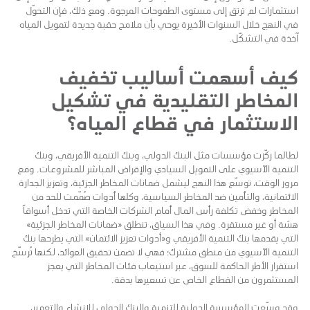
استثمارات لم ترتقِ إلى مستوى الطموحات المرجوة. ومع ذلك، فإن التحوّل
في النهج خلال السنوات الأخيرة يوحي بأن ملامح حقبة جديدة لتمويل المياه
آخذة في التشكّل.
كيف أسهمت أساليب تخفيف
المخاطر التقليدية في تشكيل
الاستثمار في قطاع المياه؟
لطالما ركّزت مؤسسات مثل البنك الدولي، وبنك التنمية الأفريقي، وبنك
التنمية الآسيوي على التمويل السيادي والإقراض المباشر للمشروعات. ومع
مرور الوقت، توسّع هذا النهج ليشمل ضمانات المخاطر الجزئية، وتعزيز الجدارة
الائتمانية، والتأمين ضد المخاطر السياسية، وكلها أدوات صُمّمت للحد من
المخاطر وخفض تكلفة رأس المال أمام الشركات الخاصة التي تدخل أسواقاً
هشة أو غير مستقرة. وفي هذا السياق، تنطلق «ضمانات المخاطر الجزئية»
التي يقدمها بنك التنمية الأفريقي و«أدوات تعزيز الائتمان» التي يطرحها بنك
التنمية الآسيوي من منطق مشترك؛ فهي لا تضمن تحقيق العوائد، لكنها تُرسّخ
استقرار الأطر الحاكمة للسوق، عبر استيعاب فئات المخاطر التي يعجز
المستثمرون من القطاع الخاص عن تسعيرها بدقة.
وقد وسّعت المؤسسة الدولية للتنمية والبنك الدولي للإنشاء والتعمير،