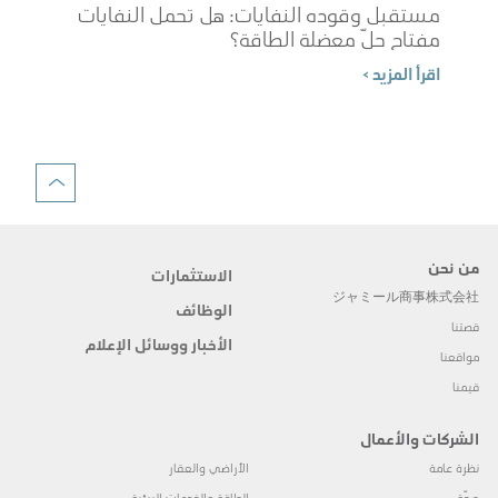
مستقبل وقوده النفايات: هل تحمل النفايات
مفتاح حلّ معضلة الطاقة؟
شوب
اقرأ المزيد >
الم
اقرأ 
من نحن
الاستثمارات
ジャミール商事株式会社
الوظائف
قصتنا
الأخبار ووسائل الإعلام
مواقعنا
قيمنا
الشركات والأعمال
نظرة عامة
الأراضي والعقار
صحّة
الطاقة والخدمات البيئية