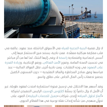
لا تزال قضية
البنية التحتية للمياه
في الأسواق الناشئة، منذ عقود، عالقة في
قلب مفارقة هيكلية معقّدة. فمن ناحية، يستند مبرر الاستثمار فيها إلى
أسس اجتماعية واقتصادية
راسخة
لا يرقى إليها الشك، لما لها من أثر مباشر
في تحسين الصحة العامة، وتعزيز
الأمن الغذائي
، ورفع الإنتاجية، و
زيادة القدرة
على الصمود
في وجه التقلبات. ومن ناحية أخرى، تظل العوائد المالية—عند
قياسها وفق نماذج المخاطرة والعائد التقليدية— دون المستوى الكفيل
بتحفيز تدفقات رأس المال الخاص على نطاق واسع.
وقد أسهم هذا الاختلال في ترسيخ فجوة استثمارية امتدت لعقود طويلة، غير
أن الأمل لا يزال حاضراً؛ إذ يسلّط
كارلوس كوسين
، الرئيس التنفيذي لشركة
«
ألمار لحلول المياه
» (إحدى شركات «
جميل للخدمات البيئية
»)، الضوء على
تحوّلٍ منهجي من شأنه إحداث نقلة نوعية في هذا القطاع الحيوي.