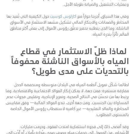
وعمليات التشغيل والصيانة طويلة الأجل.
وفي هذا السياق، أجرينا حواراً مع
كارلوس كوسين
حول الكيفية التي تُعيد بها
المخاطر والضمانات والابتكار المالي تشكيل مشهد الاستثمار في الأسواق
الناشئة، وما الذي يتطلبه تحفيز تدفّق رؤوس الأموال إلى بعض أكثر مناطق
العالم تأثراً بندرة المياه.
لماذا ظلّ الاستثمار في قطاع
المياه بالأسواق الناشئة محفوفاً
بالتحديات على مدى طويل؟
لطالما شكّل تمويل أنظمة المياه في البلدان متوسطة ومنخفضة الدخل
مفارقة مستمرة؛ فمن جهة، لا يمكن إنكار العوائد الاجتماعية والاقتصادية، وما
يرتبط بها من تحسّن في النتائج الصحية، وتعزيز الإنتاجية، وتقليص فجوات عدم
المساواة بين الجنسين. ومن جهة أخرى، تبدو العوائد المالية— وفق مقاييس
المخاطرة والعائد التقليدية— غير كافية لاستقطاب رؤوس الأموال الخاصة
بالمستوى المطلوب.
وقد أفضى ذلك إلى فجوة استثمارية امتدت لعقود، وحرمت مليارات
الأشخاص من الوصول إلى خدمات مياه وصرف صحي مُدارة بأمان، أو أدّت إلى