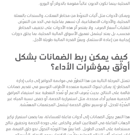
المحلية بينما تكون الديون غالباً مقومة بالدولار أو اليورو.
ويمكن لأدوات مثل آليات التحوّط من مخاطر العملات، والسندات بالعملة
المحلية، والأدوات الاصطناعية، أن تسهم بفاعلية في الحد من التعرّض
لتقلبات أسعار الصرف. ولا يقتصر أثر هذه الأدوات على تخفيف المخاطر
فحسب، بل يمتد ليشمل تعميق الأسواق المالية المحلية، بما يخلق دورات
إيجابية من إعادة الاستثمار، ويعزّز القدرة المالية طويلة الأجل.
كيف يمكن ربط الضمانات بشكل
أوثق بمؤشرات الأداء؟
تتمثل المرحلة التالية من هذا التطوّر في مواءمة الحوافز إلى جانب إدارة
المخاطر؛ إذ يمكن لبنوك التنمية متعددة الأطراف التوسع في تقديم ضمانات
قائمة على النتائج، بحيث يُصرف الدعم أو تُمدَّد التغطية عند استيفاء المرافق
الخدمية معايير أداء محددة، مثل استمرارية الخدمة، أو خفض نسبة المياه غير
المُدرّة للدخل، أو توسيع نطاق الخدمة ليشمل المجتمعات المهمّشة.
هذا النهج يحوّل الضمانات إلى أدوات فاعلة للمساءلة، بما يضمن استمرار تركيز
الجهات الفاعلة في القطاعين العام والخاص على جودة الخدمة وتحقيق نتائج
مستدامة على المدى الطويل. كما يعزّز هذا التوجّه التحوّل نحو خلق القيمة، مع
إيلاء اهتمام أكبر للنتائج الفعلية بدلاً من الاكتفاء بحجم الإنفاق الرأسمالي.