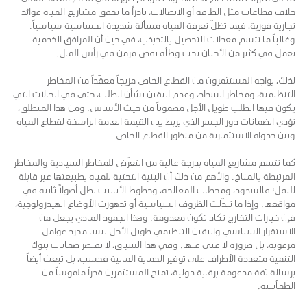
خلاف قطاعات مثل الطاقة أو الاتصالات، نادراً ما تحقق مشاريع المياه عوائد
تجارية فورية، فيما تظلّ تعرفة المياه مسألة شديدة الحساسية سياسياً.
وغالباً ما تتسم معدلات التحصيل بالتذبذب، في حين أن المرافق الخدمية
تعمل في كثير من الأحيان تحت وطأة نقص مزمن في رأس المال.
لذلك، يواجه المستثمرون من القطاع الخاص مزيجاً معقّداً من المخاطر
التنظيمية، ومخاطر السداد، وعدم اليقين بشأن الطلب، حتى في الحالات التي
يكون فيها الطلب طويل الأجل مضموناً من حيث الأساس. ومن هذا المنطلق،
تؤدي الضمانات دور الجسر الذي يربط بين القيمة العامة الراسخة لقطاع المياه
وبين جدواه الاستثمارية من منظور القطاع الخاص.
كما تتسم مشاريع المياه بدرجة عالية من التعرّض للمخاطر السيادية والمخاطر
المرتبطة بالمناخ. والأهم من ذلك أن البنية التحتية للمياه بطبيعتها غير قابلة
للنقل؛ فالسدود، ومحطات المعالجة، وخطوط الأنابيب تظل أصولاً ثابتة في
مواقعها. وإذا ما تبدّلت الظروف السياسية أو تدهورت الأوضاع الهيدرولوجية،
فإن خيارات التخارج تكاد تكون معدومة. وهذا الجمود المادي يجعل من
الاستقرار السياسي واليقين التنظيمي طويل الأجل ليسا مجرد عوامل
مرغوبة، بل ضرورة لا غنى عنها. وفي هذا السياق، لا تقتصر ضمانات بنوك
التنمية متعددة الأطراف على توفير الحماية المالية فحسب، بل تبعث أيضاً
برسالة ثقة مدعومة برقابة دولية، تمنح المستثمرين قدراً ملموساً من
الطمأنينة.