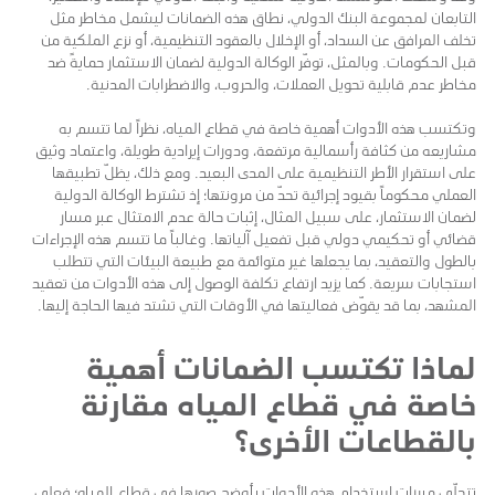
التابعان لمجموعة البنك الدولي، نطاق هذه الضمانات ليشمل مخاطر مثل
تخلف المرافق عن السداد، أو الإخلال بالعقود التنظيمية، أو نزع الملكية من
قبل الحكومات. وبالمثل، توفّر الوكالة الدولية لضمان الاستثمار حمايةً ضد
مخاطر عدم قابلية تحويل العملات، والحروب، والاضطرابات المدنية.
وتكتسب هذه الأدوات أهمية خاصة في قطاع المياه، نظراً لما تتسم به
مشاريعه من كثافة رأسمالية مرتفعة، ودورات إيرادية طويلة، واعتماد وثيق
على استقرار الأطر التنظيمية على المدى البعيد. ومع ذلك، يظلّ تطبيقها
العملي محكوماً بقيود إجرائية تحدّ من مرونتها؛ إذ تشترط الوكالة الدولية
لضمان الاستثمار، على سبيل المثال، إثبات حالة عدم الامتثال عبر مسار
قضائي أو تحكيمي دولي قبل تفعيل آلياتها. وغالباً ما تتسم هذه الإجراءات
بالطول والتعقيد، بما يجعلها غير متوائمة مع طبيعة البيئات التي تتطلب
استجابات سريعة. كما يزيد ارتفاع تكلفة الوصول إلى هذه الأدوات من تعقيد
المشهد، بما قد يقوّض فعاليتها في الأوقات التي تشتد فيها الحاجة إليها.
لماذا تكتسب الضمانات أهمية
خاصة في قطاع المياه مقارنة
بالقطاعات الأخرى؟
تتجلّى مبررات استخدام هذه الأدوات بأوضح صورها في قطاع المياه؛ فعلى