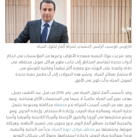
كارلوس كوسين، الرئيس التنفيذي لشركة ألمار لحلول المياه
وقد شرعت بنوك التنمية متعددة الأطراف وغيرها من المؤسسات في ابتكار
أدوات جديدة لتقاسم المخاطر، إلى جانب تطوير هياكل تمويل مختلطة، في
دلالة واضحة على التوجّه نحو مقاربة أكثر تنظيماً وقابلية للتوسّع في
الاستثمار بقطاع المياه. وتشير هذه التحولات إلى أن ملامح حقبة جديدة
لتمويل المياه بدأت تلوح في الأفق.
وقد تأسست ألمار لحلول المياه في عام 2016 من قبل عبد اللطيف جميل،
بهدف تعزيز أمن المياه عالمياً، لا سيما في المجتمعات الأكثر هشاشة. وبعد
مرور عقد من الزمن، أصبحت الشركة تدير
محفظة
متكاملة ومتنوعة تشمل
تحلية المياه، ومعالجة مياه الصرف، وإعادة الاستخدام، وإعادة التدوير. ومع
توسّع مشاريعها في أوروبا والشرق الأوسط وأمريكا اللاتينية وأفريقيا وآسيا
والمحيط الهادئ، تضطلع ألمار اليوم بدور محوري في تصميم الأنظمة، وهيكلة
تمويلها، وتشغيلها عبر
مختلف مراحل دورة المياه
، بدءاً من التحلية والتنقية،
مروراً بمعالجة مياه الصرف وإعادة استخدامها، وصولاً إلى شبكات التوزيع