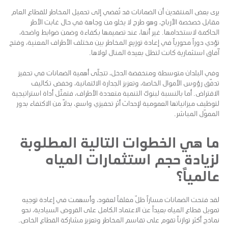
يرى بعض المنتقدين أن الضمانات قد تُفضي إلى تحميل المخاطر للقطاع العام
مقابل خصخصة الأرباح، وهو طرح لا يخلو من وجاهة في حال غابت الأطر
الحاكمة لاستخدامها. غير أنها، عند تصميمها بكفاءة وضمن ضوابط واضحة،
تؤدي دوراً محورياً في إعادة توزيع المخاطر بين مختلف الأطراف المعنية، وفتح
آفاق استثمارية كانت لتظل بعيدة المنال لولاها.
وفي البلدان متوسطة ومنخفضة الدخل، تتجلّى أهمية الضمانات في تحفيز
تدفّق رؤوس الأموال الخاصة، وتعزيز الجدارة الائتمانية، وخفض تكاليف
الاقتراض. أما بالنسبة لبنوك التنمية متعددة الأطراف، فتمثّل أداة استراتيجية
لتوظيف ميزانياتها العمومية لإحداث أثر تحفيزي واسع، بدلاً من الاكتفاء بدور
المموّل المباشر.
ما هي الخطوات التالية المطلوبة
لزيادة حجم استثمارات المياه
عالمياً؟
لقد فتحت الضمانات مساراً ظلّ مغلقاً لعقود، وأسهمت في إعادة توجيه
تمويل قطاع المياه بعيداً عن الاعتماد الكامل على القروض السيادية، نحو
نماذج أكثر توازناً تقوم على تقاسم المخاطر وتعزيز مشاركة القطاع الخاص.