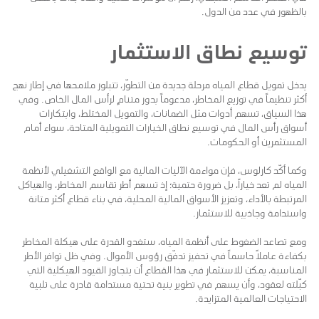
بالظهور في عدد من الدول.
توسيع نطاق الاستثمار
يدخل تمويل قطاع المياه مرحلة جديدة من التطوّر، تتبلور ملامحها في إطار نهج
أكثر تنظيماً في توزيع المخاطر، مدعوماً بدور متنامٍ لرأس المال الخاص. وفي
هذا السياق، تسهم أدوات مثل الضمانات، والتمويل المختلط، وابتكارات
أسواق رأس المال في توسيع نطاق الخيارات التمويلية المتاحة، سواء أمام
المستثمرين أو الحكومات.
وكما أكّد كارلوس، فإن مواءمة الآليات المالية مع الواقع التشغيلي لأنظمة
المياه لم تعد خياراً، بل ضرورة حتمية؛ إذ تسهم أطر تقاسم المخاطر، والهياكل
المرتبطة بالأداء، وتعزيز الأسواق المالية المحلية، في بناء قطاع أكثر متانة
واستدامة وجاذبية للاستثمار.
ومع تصاعد الضغوط على أنظمة المياه، ستغدو القدرة على هيكلة المخاطر
بكفاءة عاملاً حاسماً في تحفيز تدفّق رؤوس الأموال. وفي ظل توافر الأطر
المناسبة، يمكن للاستثمار في هذا القطاع أن يتجاوز القيود الهيكلية التي
كبّلته لعقود، وأن يسهم في تطوير بنية تحتية مستدامة قادرة على تلبية
الاحتياجات العالمية المتزايدة.