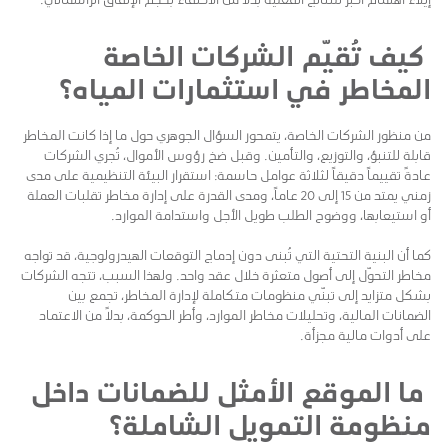
كيف تُقيّم الشركات الخاصة
المخاطر في استثمارات المياه؟
من منظور الشركات الخاصة، يتمحور السؤال الجوهري حول ما إذا كانت المخاطر
قابلة للتنبؤ، والتوزيع، والتأمين. وقبل ضخ رؤوس الأموال، تُجري الشركات
عادةً تقييماً دقيقاً لثلاثة عوامل حاسمة: استقرار البيئة التنظيمية على مدى
زمني يمتد من 15 إلى 20 عاماً، ومدى القدرة على إدارة مخاطر تقلبات العملة
أو استيعابها، ووضوح الطلب طويل الأجل واستدامة الموارد.
كما أن البنية التحتية التي تُبنى دون إدماج التوقعات الهيدرولوجية، قد تواجه
مخاطر التحوّل إلى أصول متعثرة خلال عقد واحد. ولهذا السبب، تتجه الشركات
بشكل متزايد إلى تبنّي منظومات متكاملة لإدارة المخاطر، تجمع بين
الضمانات المالية، وتحليلات مخاطر الموارد، وأطر الحوكمة، بدلاً من الاعتماد
على أدوات مالية مجزأة.
ما الموقع الأمثل للضمانات داخل
منظومة التمويل الشاملة؟