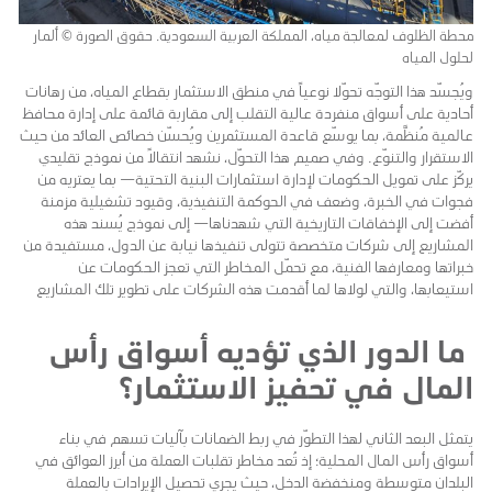
محطة الظلوف لمعالجة مياه، المملكة العربية السعودية. حقوق الصورة © ألمار
لحلول المياه
ويُجسّد هذا التوجّه تحوّلاً نوعياً في منطق الاستثمار بقطاع المياه، من رهانات
أحادية على أسواق منفردة عالية التقلب إلى مقاربة قائمة على إدارة محافظ
عالمية مُنظَّمة، بما يوسّع قاعدة المستثمرين ويُحسّن خصائص العائد من حيث
الاستقرار والتنوّع. وفي صميم هذا التحوّل، نشهد انتقالاً من نموذج تقليدي
يركّز على تمويل الحكومات لإدارة استثمارات البنية التحتية— بما يعتريه من
فجوات في الخبرة، وضعف في الحوكمة التنفيذية، وقيود تشغيلية مزمنة
أفضت إلى الإخفاقات التاريخية التي شهدناها— إلى نموذج يُسند هذه
المشاريع إلى شركات متخصصة تتولى تنفيذها نيابة عن الدول، مستفيدة من
خبراتها ومعارفها الفنية، مع تحمّل المخاطر التي تعجز الحكومات عن
استيعابها، والتي لولاها لما أقدمت هذه الشركات على تطوير تلك المشاريع
ما الدور الذي تؤديه أسواق رأس
المال في تحفيز الاستثمار؟
يتمثل البعد الثاني لهذا التطوّر في ربط الضمانات بآليات تسهم في بناء
أسواق رأس المال المحلية؛ إذ تُعد مخاطر تقلبات العملة من أبرز العوائق في
البلدان متوسطة ومنخفضة الدخل، حيث يجري تحصيل الإيرادات بالعملة