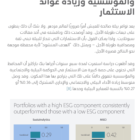
والمؤسسية وزيادة عوائد
الاستثمار
يعد توافر بيئة صالحة للعيش أمرًا ضروريًا لعالم مزدهر. ولا شك أن ذلك ينطوى
على تبعات طويلة الأجل. وقد أوضحت ذلك وناقشته في أحد مقالات
سبوتلايت. ولذا يمكن القول بأن الاستثمارات التي تنحاز للبيئة تبني ثقة
ومصداقية طويلة الأجل – ويمثل ذلك “الهدف المنشود” لأية محفظة موجهة
نحو النتائج قصيرة الأجل.
وقد أظهرت دراسة استمرت لمدة سبع سنوات أجراها بنك باركليز أن المحافظ
التي تحتوي على حصة كبيرة من الاستثمار في الحوكمة البيئية والاجتماعية
والمؤسسية تتفوق دائمًا على تلك التي يتراجع بها هذا المكون. وقد وصل
متوسط زيادة الأداء البيئي والاجتماعي والإداري المشترك إلى 0.36٪ أو
0.27٪ بالنسبة للمعايير البيئية وحدها.
[8]