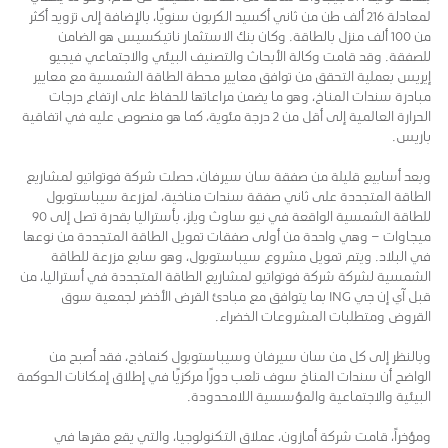
لمعادلة 216 ألف طن من ثاني أكسيد الكربون سنويًا، بالإضافة إلى تزويد أكثر
من 100 ألف منزل بالطاقة. وكان بنك الاستثمار ناتيكسيس هو الضامن
للصفقة. وقد قامت وكالة الأبحاث والتصنيف البيئي والاجتماعي فيجيو
إيريس بعملية التحقق من توافق معايير محطة الطاقة الشمسية مع معايير
مبادرة سندات المناخ، وهو ما يضمن مراعاتها للحفاظ على ارتفاع درجات
الحرارة العالمية إلى أقل من 2 درجة مئوية، كما هو منصوص عليه في اتفاقية
باريس.
وبعد أسابيع قليلة من صفقة سان سيرفان، حصلت شركة فوتواتيو لمشاريع
الطاقة المتجددة على ثاني صفقة سندات مناخية، لمزرعة سيباستوبول
للطاقة الشمسية الواقعة في نيو ساوث ويلز، بأستراليا بقدرة تصل إلى 90
ميجاوات – وهي واحدة من أولى صفقات تمويل الطاقة المتجددة من نوعها
في البلاد. ويتم تمويل مشروع سيباستوبول، وهو سابع مزرعة للطاقة
الشمسية لشركة شركة فوتواتيو لمشاريع الطاقة المتجددة في أستراليا، من
قبل آي إن جي ING بما يتوافق مع مبادئ القرض الأخضر لجمعية سوق
القروض ومتطلبات المشروعات الخضراء.
وبالنظر إلى كل من سان سيرفان وسيباستوبول كنماذج، فقد أصبح من
الواضح أن سندات المناخ سوف تلعب دورًا مركزيًا في إطلاق إمكانات الحوكمة
البيئية والاجتماعية والمؤسسية اللامحدودة.
ومؤخراً، قامت شركة أمازون، عملاق التكنولوجيا، والتي يقع مقرها في