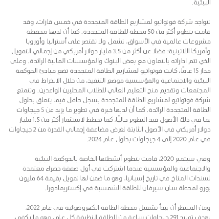
البيئية.
تتواجد شركة فوتواتيو لمشاريع الطاقة المتجددة في خمس قارات، وقد
قامت بتطوير أكثر من 50 محطة للطاقة المتجددة. كما أن لديها محفظة
مشروعات عالمية في الأسواق، تشمل ولا تقتصر على أستراليا وأوروبا
وأمريكا اللاتينية؛ فضلا عن أكثر من 3.5 مليار دولار أمريكي من إجمالي التمويل
الذي تتم اداراته بالتعاون مع بعض البنوك والمؤسسات المالية الرائدة. وعلى
مدار 15 عامًا، كانت فوتواتيو لمشاريع الطاقة المتجددة تضع مبادئ الحوكمة
البيئية والاجتماعية والمؤسسية موضع التنفيذ، من خلال الانخراط في
المجتمعات وتقديم منح التعليم العالي للطلاب المحليين الواعدين. وتتمتع
شركة فوتواتيو لمشاريع الطاقة المتجددة بسجل حافل فيما يتعلق بحلول
الطاقة المتجددة الرائدة. كما أن لديها خبرة في تطوير ما يزيد عن 5 جيجاوات
بما في ذلك الأصول قيد التطوير حاليًا، كما تخطط لاستثمار أكثر من 1.5 مليار
دولار أمريكي في الأصول الثابتة لغرض مضاعفة إجمالي القدرة من 2 جيجاوات
في عام 2020 إلى 4 جيجاوات بحلول عام 2024.
وفي سبتمبر 2020، قامت بتطوير أنشطتها الخاصة بالحوكمة البيئية
والاجتماعية والمؤسسية عندما اشتركت في أول صفقة خضراء معتمدة
لسندات المناخ في تاريخ إسبانيا، وهو ما ضمن لها تمويل بقيمة 64 مليون
يورو لمحطة سان سيرفان للطاقة الشمسية في إكستريمادورا.
ومن المنتظر أن يبدأ تشغيل محطة الطاقة الكهروضوئية في عام 2022،
بهدف توليد 291 جيجاوات ساعة من الطاقة النظيفة كل عام، وهو ما يكفي