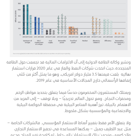
وتشير وكالة الطاقة الدولية إلى أن الالتزامات المالية قد تجمعت حول الطاقة
المتجددة، حيث اتخذت شركات النفط والغاز في عام 2020 قرارات استثمار
نهائية بلغت قيمتها 3.5 مليار دولار امريكى، وهو ما يمثل أكثر من ثلثي
إنفاقها الرأسمالي خارج المجالات الأساسية في عام 2019.
ويمتلك المستثمرون المخضرمون حدسًا فيما يتعلق بتحديد مواطن الزخم
ومحفزات النجاح. ومع تحول العالم تدريجيًا – وبلا توقف – إلى المزيد من
الاهتمام بالبيئة، تبرز أهمية العناصر البيئية في محفظة الحوكمة البيئية
والاجتماعية والمؤسسية بشكل ملحوظ.
ولا يتعلق الأمر فقط بتغيير أنماط الاستثمار المؤسسي. فالشركات الخاصة –
مثل عبد اللطيف جميل – يمكنها المساعدة في تحفيز الاستثمار التجاري
والحكومي وترجمت تلك الاستثمارات إلى حلول لمكافحة تغير المناخ ودعم