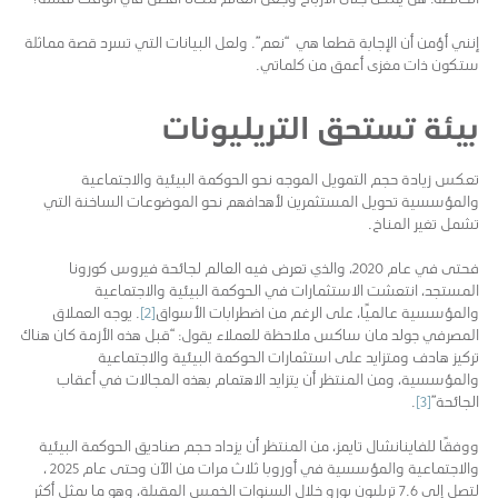
إنني أؤمن أن الإجابة قطعا هي “نعم”. ولعل البيانات التي تسرد قصة مماثلة
ستكون ذات مغزى أعمق من كلماتي.
بيئة تستحق التريليونات
تعكس زيادة حجم التمويل الموجه نحو الحوكمة البيئية والاجتماعية
والمؤسسية تحويل المستثمرين لأهدافهم نحو الموضوعات الساخنة التي
تشمل تغير المناخ.
فحتى في عام 2020، والذي تعرض فيه العالم لجائحة فيروس كورونا
المستجد، انتعشت الاستثمارات في الحوكمة البيئية والاجتماعية
والمؤسسية عالميًا، على الرغم من اضطرابات الأسواق
[2]
. يوجه العملاق
المصرفي جولد مان ساكس ملاحظة للعملاء يقول: “قبل هذه الأزمة كان هناك
تركيز هادف ومتزايد على استثمارات الحوكمة البيئية والاجتماعية
والمؤسسية، ومن المنتظر أن يتزايد الاهتمام بهذه المجالات في أعقاب
الجائحة”
[3]
.
ووفقًا للفاينانشال تايمز، من المنتظر أن يزداد حجم صناديق الحوكمة البيئية
والاجتماعية والمؤسسية في أوروبا ثلاث مرات من الآن وحتى عام 2025 ،
لتصل إلى 7.6 تريليون يورو خلال السنوات الخمس المقبلة، وهو ما يمثل أكثر