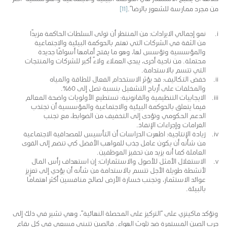
من مجرد ممارسة للشعور بالرضا”.
[11]
نمو إجمالي الايرادات: من المنتظر أن تولى السلطات الحاكمة مزيدًا
من الثقة في الشركات التي تهتم بالحوكمة البيئية والاجتماعية
والمؤسسية وتؤسس لها، وهو ما يفتح أمامها أسواقًا جديدة
محتملة. من ناحية أخرى، يبدي العملاء ولاءً أكبر للشركات والمنتجات
التي تتسم بالاستدامة.
خفض التكاليف: قد يؤثر الاستخدام الفعال للطاقة والمياه
والمخلفات على أرباح التشغيل بنسبة تصل إلى 60٪.
الايجابيات التنظيمية والقانونية: تستطيع الأولويات واضحة المعالم
فيما يتعلق بالحوكمة البيئية والاجتماعية والمؤسسية أن تجتذب
الدعم الحكومي وتؤدى إلى التخفيف من الضوابط، مع تجنب
الغرامات وإجراءات الإنفاذ.
زيادة الإنتاجية: اظهرت الدراسات أن التأسيس للمصداقية الاجتماعية
من شأنه أن يكون عامل جذب للمواهب الأفضل كي تنضم إلى القوى
العاملة كما أنه يزيد من تحفيز الموظفين.
الاستغلال الأمثل للأصول والاستثمارات: إن استهداف رأس المال
لأنشطة طويلة الأجل تتسم بالاستدامة من شأنه أن يؤدي إلى تعزيز
عوائد الاستثمار، وتجنب خسارة الأرض لصالح منافسين أكثر اهتمامًا
بالبيئة.
وتؤكد ماكينزي على “التركيز على المحصلة النهائية”، وهي تشير في ذلك إلى
حرب الصين المستمرة ضد تلوث الهواء. فالصين تتبنى مسعى في كل بقاع