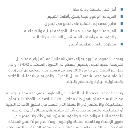
أطر اخطار متسقة وذات صلة
المزيد من الوضوح فيما يتعلق بأنظمة التقييم
تدابير تهدف إلى التغلب على التحيز في السوق
المزيد من المواءمة بين منتجات الحوكمة البيئية والاجتماعية
والمؤسسية وأهداف المستثمرين الاجتماعية والمالية
مشاركة عامة وتنظيمية أفضل
وتهدف المفوضية الأوروبية إلى جعل المعايير المماثلة إلزامية من خلال
تشريعها الجديد الخاص بتنظيم الإفصاح عن التمويل المستدام (SFDR)، والذي
دخل حيز التنفيذ في مارس 2021. وقد تم تصميم هذه القوانين من أجل زيادة
الشفافية مع عدم تشجيع “الغسل الأخضر” – والذي يعنى الادعاءات الكاذبة
بالمسئولية البيئية والاهتمام بالبيئة.
وتحدد القواعد الجديدة آليات الكشف عن المعلومات في عدة مجالات رئيسة:
مخاطر الاستدامة (ويشمل ذلك مخاطر الاهلاك الناجمة عن الأحداث البيئية أو
الاجتماعية)؛ والاستثمار في الأنشطة التي تسهم في تحقيق الأهداف البيئية
أو الاجتماعية؛ واحتمالية حدوث تأثيرات سلبية على مسائل أخرى ذات صلة
بالحوكمة البيئية والاجتماعية والمؤسسية (ويشمل ذلك ولا يقتصر على
حقوق الإنسان ومكافحة الفساد والرشوة). ومن المتوقع أن تسير المملكة
المتحدة على الخطى ذاتها فيما يتعلق بإصدار نسختها الخاصة من التشريعات