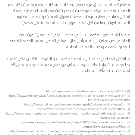
مخاطر المناخ، من خلال مراجعتهم لإيداعات الشركات العامة والمشاركات مع
الجهات المصدرة. ورؤى الموظفين لا تقدر بثمن في المساعدة على ضمان
امتثال جهات الإصدار بالتزامات وضمان حصول المستثمرين على المعلومات
التي يحتاجون إليها من أجل اتخاذ القرارات الاستثمارية بشكل صحيح”.
وإذا ما اقتصر دور الحكومات – إلى حد ما – على “رد الفعل”، فإن الدور
الحاسم الذي يمكن أن يلعبه رأس مال القطاع الخاص يتمتع بالقدرة الكامنة
لتحقيق الوقاية وتجنب المخاطر بايجابية.
وبالعمل الجماعي يمكننا أن نشجع الحكومات و الشركات الكبرى على “القيام
بما هو صائب”، وإننا بذلك، سوف نتمكن من دفع مجتمعنا نحو مستقبل أكثر
اهتماما بالبيئة وأكثر استدامة.
https://papers.ssrn.com/sol3/papers.cfm?abstract_id=985735
[1]
https://www.cnbc.com/2020/06/07/sustainable-investing-is-set-to-surge-in-the-wake-of-
[2]
the-coronavirus-pandemic.html
https://www.thetimes.co.uk/money-mentor/guide/guide-to-ethical-investing/
[3]
https://www.ft.com/content/5cd6e923-81e0-4557-8cff-a02fb5e01d42
[4]
https://www.morganstanley.com/press-releases/morgan-stanley-sustainable-signals–asset-
[5]
owners-see-sustainabil
https://assets.kpmg/content/dam/kpmg/be/pdf/2018/05/esg-risk-and-return.pdf
[6]
https://climate.nasa.gov/effects/
[7]
https://www.investmentbank.barclays.com/our-insights/esg-sustainable-investing-and-
[8]