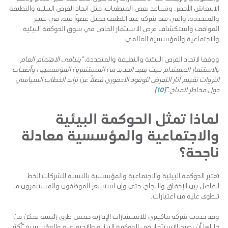
الانتعاش الأخضر. وتساعد بعض المنظمات، مثل اتحاد الفرص البيئية والنظيفة
والمتجددة، والتي تعد شركة عبد اللطيف جميل عضوًا فيه، في تغيير
المواقف واستكشاف فرص الاستثمار الخاص في سوق الحوكمة البيئية
والاجتماعية والمؤسسية العالمي.
ووفقا لاتحاد الفرص البيئية والنظيفة والمتجددة
، “يتنامى الاهتمام العام
بالاستثمار المستدام حيث يعيد العديد من المستثمرين المؤسسيين وأصحاب
الثروات تقييم آثار التعرض للوقود الأحفوري فضلاً عن تزايد الخطاب السياسي
حول مخاطر المناخ
.”
[10]
لماذا تمثل الحوكمة البيئية
والاجتماعية والمؤسسية معادلة
ناجحة؟
تعتبر الحوكمة البيئية والاجتماعية والمؤسسية بالنسبة للشركات الخط
الفاصل بين الإخفاق والنجاح، حتى وإن استشعر الموظفون والمستثمرون ما
تنطوى عليه من اعتبارات.
وقد حددت شركة ماكينزي للاستشارات الإدارية خمس طرق رئيسة يمكن من
خلالها أن يصبح الاستثمار في الحوكمة البيئية والاجتماعية والمؤسسية “أكثر