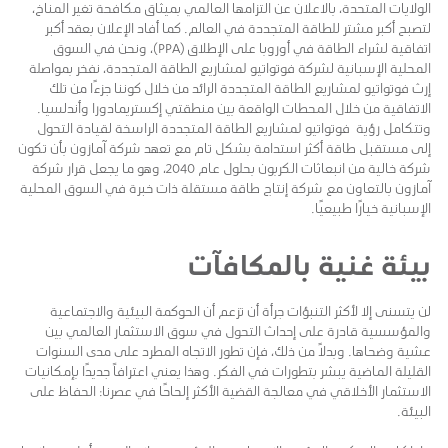
الولايات المتحدة، بالاعلان عن التزامها العالمي بميثاق مكافحة تغير المناخ،
لتصبح أكبر مشتر للطاقة المتجددة في العالم. كما أفاد الإعلان بعقد أكبر
اتفاقية لشراء الطاقة في أوروبا على الإطلاق (PPA)، ونحن في السوق
المحلية الإسبانية لشركة فوتواتيو لمشاريع الطاقة المتجددة، نفخر بمواصلة
إرث فوتواتيو لمشاريع الطاقة المتجددة الرائد من خلال كوننا جزءًا من تلك
الاتفاقية من خلال المحطات الواقعة بين منطقتي إكستريمادورا وأندلسيا.
وتتكامل رؤية فوتواتيو لمشاريع الطاقة المتجددة الراسخة لقيادة التحول
إلى مستقبل طاقة أكثر استدامة بشكل تام مع تعهد شركة آمازون بأن تكون
شركة خالية من انبعاثات الكربون بحلول عام 2040، وهو ما يجعل قرار شركة
آمازون بالتعاون مع شركة إنتاج طاقة مستقلة ذات خبرة في السوق المحلية
الإسبانية خيارًا طبيعيًا.
بيئة غنية بالمكافآت
لن يتسنى إلا لأكثر التنبؤات جرأة أن تزعم أن الحوكمة البيئية والاجتماعية
والمؤسسية قادرة على إحداث التحول في سوق الاستثمار العالمي بين
عشية وضحاها. وبدلاً من ذلك، فإن تطور الاتجاه المطرد على مدى السنوات
القليلة الماضية يبشر بتطورات في الفكر. وهذا يعني اعترافاً جديدًا بإمكانيات
الاستثمار الأخلاقي في معالجة القضية الأكثر إلحاحًا في عصرنا: الحفاظ على
البيئة.