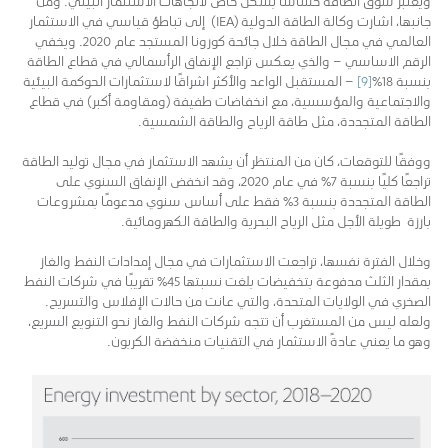
جانبها، اشارت وكالة الطاقة الدولية (IEA) إلى تباطؤ قياسي في الاستثمار
العالمي في مجال الطاقة خلال جائحة كورونا المستجد عام 2020. ويخفي
الرقم الاساسي – والذي يعكس تراجع الإنفاق الرأسمالي في قطاع الطاقة
بنسبة 18٪
[9]
– المستقبل الواعد والأكثر اشراقًا لاستثمارات الحوكمة البيئية
والاجتماعية والمؤسسية، مع انخفاضات طفيفة (ومقاومة أكبر) في قطاع
الطاقة المتجددة، مثل طاقة الرياح والطاقة الشمسية.
ووفقًا للتوقعات، كان من المنتظر أن يشهد الاستثمار في مجال توليد الطاقة
تراجعًا كليًا بنسبة 7٪ في عام 2020، وقد انخفض الإنفاق السنوي على
الطاقة المتجددة بنسبة 3٪ فقط على أساس سنوي مدعومًا بمشروعات
بارزة طويلة الأجل مثل الرياح البحرية والطاقة الكهرومائية.
وخلال الفترة نفسها، تراجعت الاستثمارات في مجال إمدادات النفط والغاز
بمقدار الثلث مدفوعة بتخفيضات بلغت نسبتها 45٪ تقريبًا في شركات النفط
الصخري في الولايات المتحدة، والتي عانت من حالات الإفلاس والتسريح.
ولعله ليس من المستغرب أن تتجه شركات النفط والغاز نحو التنويع السريع،
وهو ما يعني عادةً الاستثمار في التقنيات منخفضة الكربون.