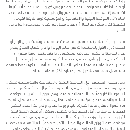
وإذا كانت الحوكمة البيئية والاجتماعية والمؤسسية لا تزال في أقل معدلاتها،
أو حتى اذا كانت قد تراجعت بعد جائحة فيروس كورونا المستجد، فأن تأثيرها
لن يتسع إلا مع تحقيق أساليب التنظيم والإخطار للتوحيد القياسي العالمي.
لماذا؟ لأن الحوكمة البيئية والاجتماعية والمؤسسية توفر طريقة لقياس
الكيفية التي يمكن بها للمال أن يقوم بعمل خير يتجاوز مجرد جنى المزيد من
المال.
فهي توفر أداة للشركات لتمييز نفسها عن منافسيها وتأمين أموال الربح أو
الخسارة. إن الفوز بالاستثمارات في عالم اليوم الواعي بقضايا المناخ يعني
على نحو متزايد عكس مخاوف المستثمرين واهتمامتهم. وهذا يعني أن
الشركات لن تعمل على الحد من بصمتها الكربونية فحسب، بل إنها تعمل أيضاً
على زيادة شفافيتها فيما يتعلق بالأداء البيئي. أي أنها لن تكون فقط مهتمة
بالبيئة، بل ستسعى للنظر إليها بإعتبارها أكثر اهتماما بالبيئة.
ومن منظور المستثمر، فإن الحوكمة البيئية والاجتماعية والمؤسسية تشكل،
في الوقت نفسه، مساراً يمكن من خلاله توجيه الأموال بحيث تعكس مخاوف
الشعوب الأكثر وعيًا من الناحية الاجتماعية. ومع تفوق استثمارات الحوكمة
البيئية والاجتماعية والمؤسسية على البدائل، يتبع ذلك بطبيعة الحال المزيد
من الأموال. ففي عالم التجارة، النجاح يولد النجاح. وفي هذا الصدد، تستمر
الضغوط بلا شك من أجل الشفافية والتنظيم. ومؤخراً، أوضحت رئيسة لجنة
الأوراق المالية والبورصات الأمريكية بالنيابة، أليسون هيرين لي كيف “يلعب
موظفو لجنة الأوراق المالية والبورصات الأمريكية دورًا بالغ الأهمية في ضمان
الامتثال للالتزامات المتعلقة بالإفصاح، بما في ذلك تلك التي تنطوي على