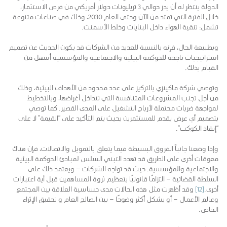
الدولة ينتظر له أن يدر حوالي 3 تريليونات دولار أمريكي من فرص الاستثمار،
خلال الفترة التي تمتد من الآن وحتى العام 2030، وذلك في صناعات متنوعة
تشمل: تنقية الهواء داخل البنايات وخلط الأسمنت.
وبطبيعة الحال، فإنه بالنسبة للعديد من الشركات قد يكون الحديث عن تصميم
استراتيجيات ناجحة للحوكمة البيئية والاجتماعية والمؤسسية أسهل من
القيام بذلك.
وتوصي شركة ماكينزي بالتركيز على عدد محدود من الأهداف البيئية، وذلك
من أجل تجنب المشروعات المتنافسة التي تتداخل أغراضها، وبالتخطيط
لمواجهة ضربات محتملة لأرباح التشغيل على المدى القصير. كما توصي
بتصميم أي عرض يقدم للمستثمرين بحيث يتم التأكيد على “القيمة” لا على
“إنقاذ الكوكب”.
وإذا وضعنا جانباً الفروق البسيطة فيما يتعلق بالتمويل والاتصالات، فإن هناك
معوقات أخرى على الطريق قد تهدد التبني السلس لمبادئ الحوكمة البيئية
والاجتماعية والمؤسسية. حيث قد تواجه الشركات – ويعتمد ذلك على
السلطة القضائية – التزامًا قانونيًا بتعظيم ثروة المساهمين قبل أية اعتبارات
أخرى.
[12]
وقد أظهرت مثل هذه الحالات مدى حساسية العلاقة بين المجتمع
وعالم الأعمال – أو بشكل أكثر وضوحًا – بين الصالح العام و تحقيق الإثراء
الخاص.