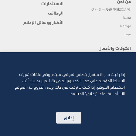
من نحن
الاستثمارات
ジャミール商事株式会社
الوظائف
قصتنا
الأخبار ووسائل الإعلام
مواقعنا
قيمنا
الشركات والأعمال
نظرة عامة
الأراضي والعقار
صحّة
الطاقة والخدمات البيئية
الهندسة والتصنيع
المنتجات الاستهلاكية
إذا رغبت في الاستمرار بتصفح الموقع، سيتم وضع ملفات تعريف
الارتباط المؤقتة على جهاز الكمبيوترالخاص بك لتعزيز تجربتك أثناء
الخدمات المالية
الدعاية والإعلان
استخدام الموقع. إذا كنت لا ترغب في ذلك يرجى الخروج من الموقع
الآن أو النقر على "إغلاق" للمتابعة.
تابعونا
إغلاق