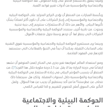
وفيما يتعلق بالاستثمار الأخضر على وجه الخصوص، تعد الحوكمة البيئية
والاجتماعية والمؤسسية من أدوات تغيير قواعد اللعبة.
وبأبسط العبارات، من المنتظر أن يؤدي التركيز المتزايد على الحوكمة البيئية
والاجتماعية والمؤسسية إلى إجبار الشركات على أن تكون أكثر انفتاحًا بشأن
تأثيرها البيئي. والأهم من ذلك أن الاستثمارات ستترجم إلى بنية تحتية
وبحوث. من ناحية أخرى، ستحدد الحوكمة البيئية والاجتماعية والمؤسسية
الشركات التي ينتظر لها أن تزدهر وسط تحول تدفقات الأموال.
وبينما يرى مستثمرو الحوكمة البيئية والاجتماعية والمؤسسية تفوق التقنية
على الصناعات الثقيلة، يمكننا أن نبدأ في التنبؤ بالقطاعات التي ستستعد
للازدهار في العقود القادمة.
ومع استعداد العالم لمواجهة تغير جذري في المناخ (فمن المتوقع أن نشهد
ارتفاعًا في درجة الحرارة بما لا يقل عن 2.5 درجة مئوية خلال هذا القرن
[7]
)، من
المنتظر أن يتسبب المؤشر البيئي في زيادة الاستثمار في الحوكمة البيئية
والاجتماعية والمؤسسية خلال لسنوات المقبلة. ولكن هل سيجعلنا ذلك
نتخلى عن غطرستنا؟ ما من أحد يستطيع أن يجيب عن هذا السؤال. ولعل
التأثير على السوق أصلح للخضوع للتقييم و كذا للقياس الكمي.
الحوكمة البيئية والاجتماعية