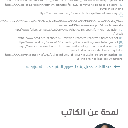
bond-returns.html?trid=%5b%25tp_AdID%25%5d&cid=disp_sc01e00v00m04GLpa11pv29#tab3
https://www.iea.org/articles/investment-estimates-for-2020-continue-to-point-to-a-record-
[9]
slump-in-spending
https://creosyndicate.org/news-collection/pathwaystoinvesting
[10]
[11]
d%20Corporate%20Finance/Our%20Insights/Five%20ways%20that%20ESG%20creates%20value/Five-
ways-that-ESG-creates-value.pdf?shouldIndex=false
https://www.forbes.com/sites/csr/2010/09/21/what-ebays-court-fight-with-craigslist-
[12]
reveals/
https://www.oecd.org/finance/ESG-Investing-Practices-Progress-Challenges.pdf
[13]
https://www.oecd.org/finance/ESG-Investing-Practices-Progress-Challenges.pdf
[14]
https://investors-corner.bnpparibas-am.com/investing/an-introduction-to-the-
[15]
sustainable-finance-disclosure-regulation/
https://www.climatebonds.net/2020/01/record-2019-gb-issuance-255bn-eu-largest-market-
[16]
us-china-france-lead-top-20-national
عبد اللطيف جميل إشعار حقوق النشر وإخلاء المسؤولية
لمحة عن الكاتب