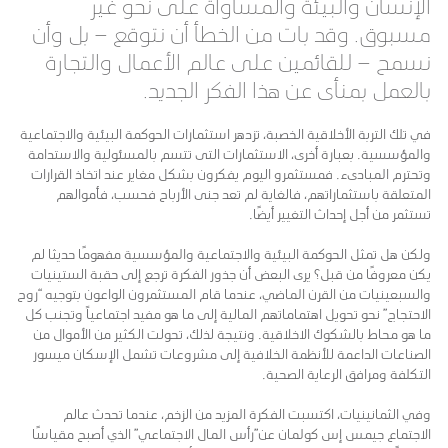
الإنسان والبيئة والمساواة على نحو غير
مسبوق. وقد بات من الخطأ أن نتوقع – بل وأن
نسمح – للقائمين على عالم الأعمال والتجارة
بالعمل بمنأى عن هذا الفكر الجديد.
في تلك التربة الأخلاقية الخصبة، تزدهر استثمارات الحوكمة البيئية والاجتماعية
والمؤسسية. بعبارة أخرى، الاستثمارات التى تتسم بالمسئولية والاستدامة
وتحترم المبادىء. فمستثمرو اليوم يفكرون بشكل مغاير عند اتخاذ القرارات
المتعلقة باستثماراتهم، فالغاية لم تعد جنى الأرباح فحسب، فأموالهم
تستثمر من أجل إحداث التغيير أيضًا.
ولكن هل تمثل الحوكمة البيئية والاجتماعية والمؤسسية مفهومًا حديثا لم
يكن معروفًا من قبل؟ يرى البعض أن جذور الفكرة ترجع إلى حقبة الستينيات
والسبعينيات من القرن الماضي، عندما قام المستثمرون الواعون بتوجيه “روح
الاحتجاج” نحو تحويل اهتماماتهم المالية إلى ما هو مفيد اجتماعياً وتجنب كل
ما هو محاط بالشكوك الاخلاقية. ونتيجة لذلك، تحولت الكثير من الأموال من
الصناعات الداعمة للأنظمة الخلافية إلى مشروعات تشمل الإسكان ميسور
التكلفة ومرافق الرعاية الصحية.
وفي الثمانينيات، اكتسبت الفكرة المزيد من الزخم، عندما تحدث عالم
الاجتماع جيمس إس كولمان عن”رأس المال الاجتماعي” الذي أصبح مقياسًا