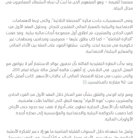
معتمدًا للقيمة – وهو المفهوم الذي ما لبث أن تبناه النشطاء المعاصرون في
مجال البيئة.
وفي التسعينيات، جاءت فكرة “المحصلة الثلاثية”، والتي تربط الاهتمامات
الاجتماعية والبيئية بالمعيار المالي التقليدي للنجاح. وبحلول العقد الأول من
القرن الحادي والعشرين، تم اطلاق أول مجموعة أبحاث مالية بيئية. وقد ضمت
“الدائرة الفاضلة” – كما كان يطلق عليها – مصرفيين ومحامين ومنظمات غير
حكومية في مدينة لندن، والذين سلطوا الضوء على الصلة بين الأداء المالي
والمعايير البيئية/ الاجتماعية.
وقد بدأت النظرة التقليدية القائلة بأن تحقيق عوائد الاستثمار أمر لا يتوافق مع
العمل الخيري في التلاشي. إذ أظهرت قائمة أفضل مائة شركة لعام 2011،
والتي نشرت في مجلة الاقتصاد المالي، أن عائدات الأسهم كانت أفضل بأكثر
من 2٪ مقارنة بالمنافسين.
[1]
ومع تزايد الوعي والقلق بشأن تغير المناخ خلال العقد الأول من القرن الحادي
والعشرين، حفزت “قوة الأفراد” وجهة النظر، التي لطالما ظلت هامشية،
والقائلة بأن الأعمال التجارية تنطوى على أدوار لا تقف عند حدود جنى الأرباح،
كما دفعت بالحوكمة البيئية والاجتماعية والمؤسسية إلى صدارة أجندة
الأولويات المالية.
ولعل ما شهدناه خلال السنوات القليلة الماضية ما هو إلا دعم للفكرة الأصلية
الخالصة: هل يمكن جنى الأرباح وجعل العالم مكانًا أفضل في الوقت نفسه؟