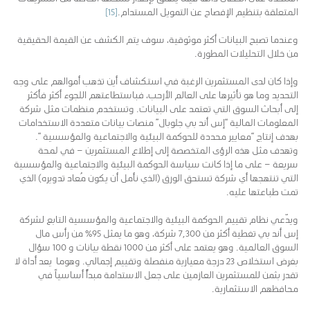
المتعلقة بتنظيم الإفصاح عن التمويل المستدام.
[15]
وعندما تصبح البيانات أكثر موثوقية، سوف يتم الكشف عن القيمة الحقيقية
من خلال التحليلات المطورة.
وإذا كان لدى المستثمرين الرغبة في استكشاف أين تذهب أموالهم على وجه
التحديد وما هو تأثيرها على العالم الأرحب، فباستطاعتهم اللجوء أكثر فأكثر
إلى أبحاث السوق التي تعتمد على البيانات. وتستخدم منظمات مثل شركة
المعلومات المالية “إس أند بي جلوبال” منصات بيانات متعددة الاستخدامات
بهدف إنتاج “معايير محددة للحوكمة البيئية والاجتماعية والمؤسسية “.
وتهدف مثل هذه الرؤى المتخصصة إلى إطلاع المستثمرين – في لمحة
سريعة – على ما إذا كانت سياسة الحوكمة البيئية والاجتماعية والمؤسسية
التي تنتهجها أي شركة تستحق الورق (الذي نأمل أن يكون مُعاد تدويره) الذي
تمت طباعتها عليه.
ويدّعي نظام تقييم الحوكمة البيئية والاجتماعية والمؤسسية التابع لشركة
إس أند بي تغطية أكثر من 7,300 شركة، وهو ما يمثل 95٪ من رأس مال
السوق العالمية. وهو يعتمد على أكثر من 1000 نقطة بيانات و 100 سؤال
بغرض استخلاص 23 درجة معيارية منفصلة وتقييم إجمالي. وهوما يعد أداة لا
تقدر بثمن للمستثمرين العازمين على جعل الاستدامة مبدأً أساسياً في
محافظهم الاستثمارية.