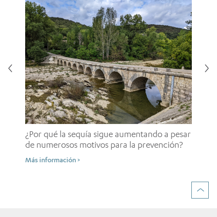
¿E
in
¿Por qué la sequía sigue aumentando a pesar
em
de numerosos motivos para la prevención?
Más
Más información >