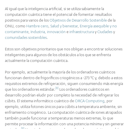
Al igual que la inteligencia artificial, si se utiliza sabiamente la
computación cuántica tiene el potencial de fomentar resultados
positivos para varios de los
Objetivos de Desarrollo Sostenible
de la
ONU, como
Hambre cero
,
Salud y bienestar
,
Energía asequible y no
contaminante
,
Industria, innovación
e
infraestructura
y
Ciudades
y
comunidades sostenibles
.
Estos son objetivos prioritarios que nos obligan a encontrar soluciones
inteligentes para algunos de los obstáculos a los que se enfrenta
actualmente la computación cuántica.
Por ejemplo, actualmente la mayoría de los ordenadores cuánticos
funcionan dentro de frigoríficos criogénicos a -273 °C y, debido a estos
requisitos extremos de refrigeración, siguen consumiendo más energía
[8]
que los ordenadores estándar.
Los ordenadores cuánticos en
desarrollo podrían eludir por completo la necesidad de refrigerar los
cúbits. El sistema informático cuántico de
ORCA Computing
, por
ejemplo, utiliza fotones únicos para cúbits a temperatura ambiente, sin
enfriamiento criogénico. La computación cuántica de iones atrapados
también puede funcionar a temperaturas menos extremas, lo que
permite procesar la información con una potencia mínima y sin generar
[9]