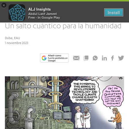
×
ALJ Insights
Install
Abdul Latif Jameel
Toggle
Free - In Google Play
navigation
Un salto cuántico para la humanidad
Dubai, EAU
1 noviembre 2023