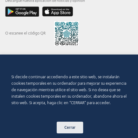
Descargue nuestra aplicación de noticias y opinión
O escanee el código QR
© 2015-2026 Abdul Latif Jameel IPR Company Limited. Permission to use this site is
granted strictly subject to the
Terms of Use
. The Abdul Latif Jameel name and the Abdul
Si decide continuar accediendo a este sitio web, se instalarán
Latif Jameel logotype and pentagon-shaped graphics are trademarks or registered
trademarks of Abdul Latif Jameel IPR Company Limited.
cookies temporales en su ordenador para mejorar su experiencia
de navegación mientras utilice el sitio web. Si no desea que se
Condiciones de uso
Política de accesibilidad
instalen cookies temporales en su ordenador, abandone ahora el
sitio web. Si acepta, haga clic en “CERRAR” para acceder.
Copyright y aviso legal
Política de cookies
Política de privacidad
Contacto
Cerrar
Mapa del sitio web