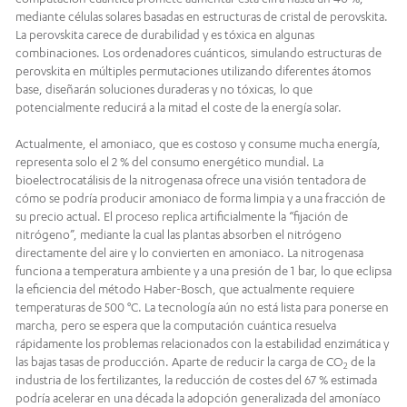
mediante células solares basadas en estructuras de cristal de perovskita.
La perovskita carece de durabilidad y es tóxica en algunas
combinaciones. Los ordenadores cuánticos, simulando estructuras de
perovskita en múltiples permutaciones utilizando diferentes átomos
base, diseñarán soluciones duraderas y no tóxicas, lo que
potencialmente reducirá a la mitad el coste de la energía solar.
Actualmente, el amoniaco, que es costoso y consume mucha energía,
representa solo el 2 % del consumo energético mundial. La
bioelectrocatálisis de la nitrogenasa ofrece una visión tentadora de
cómo se podría producir amoniaco de forma limpia y a una fracción de
su precio actual. El proceso replica artificialmente la “fijación de
nitrógeno”, mediante la cual las plantas absorben el nitrógeno
directamente del aire y lo convierten en amoniaco. La nitrogenasa
funciona a temperatura ambiente y a una presión de 1 bar, lo que eclipsa
la eficiencia del método Haber-Bosch, que actualmente requiere
temperaturas de 500 °C. La tecnología aún no está lista para ponerse en
marcha, pero se espera que la computación cuántica resuelva
rápidamente los problemas relacionados con la estabilidad enzimática y
las bajas tasas de producción. Aparte de reducir la carga de CO
de la
2
industria de los fertilizantes, la reducción de costes del 67 % estimada
podría acelerar en una década la adopción generalizada del amoníaco