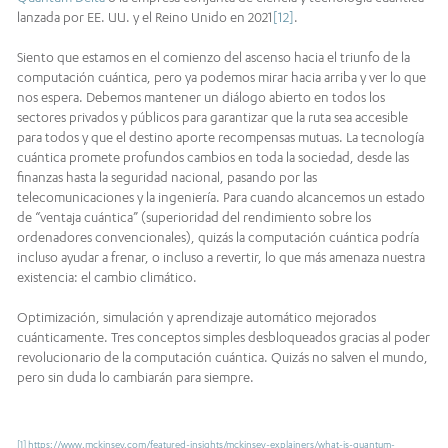
lanzada por EE. UU. y el Reino Unido en 2021
[12]
.
Siento que estamos en el comienzo del ascenso hacia el triunfo de la
computación cuántica, pero ya podemos mirar hacia arriba y ver lo que
nos espera. Debemos mantener un diálogo abierto en todos los
sectores privados y públicos para garantizar que la ruta sea accesible
para todos y que el destino aporte recompensas mutuas. La tecnología
cuántica promete profundos cambios en toda la sociedad, desde las
finanzas hasta la seguridad nacional, pasando por las
telecomunicaciones y la ingeniería. Para cuando alcancemos un estado
de “ventaja cuántica” (superioridad del rendimiento sobre los
ordenadores convencionales), quizás la computación cuántica podría
incluso ayudar a frenar, o incluso a revertir, lo que más amenaza nuestra
existencia: el cambio climático.
Optimización, simulación y aprendizaje automático mejorados
cuánticamente. Tres conceptos simples desbloqueados gracias al poder
revolucionario de la computación cuántica. Quizás no salven el mundo,
pero sin duda lo cambiarán para siempre.
[1]
https://www.mckinsey.com/featured-insights/mckinsey-explainers/what-is-quantum-