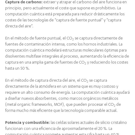
Captura de carbono:
extraer y atrapar el carbono del aire funciona en
principio, pero actualmente el coste que supone es prohibitivo. La
computación cuántica está preparada para reducir drásticamente los
costes de las tecnologías de “captura de fuente puntual” y “captura
directa del aire”.
En el método de fuente puntual, el CO
se captura directamente de
2
fuentes de contaminación intensa, como los hornos industriales. La
computación cuántica modelará estructuras moleculares óptimas para
disolventes multifase integrales al proceso, aumentando la eficiencia de
captura en una amplia gama de fuentes de CO
y reduciendo los costes
2
hasta un 50 %.
En el método de captura directa del aire, el CO
se captura
2
directamente de la atmósfera en un sistema que es muy costoso y
requiere un alto consumo de energía. La computación cuántica ayudará
a diseñar nuevos absorbentes, como marcos orgánicos metálicos
(metal organic frameworks, MOF), que pueden procesar el CO
de
2
forma mucho más eficiente que la tecnología comparable actual.
Potencia y combustible:
las celdas solares actuales de silicio cristalino
funcionan con una eficiencia de aproximadamente el 20 %. La
computación cuántica promete aumentar esta cifra hasta un 40 %,