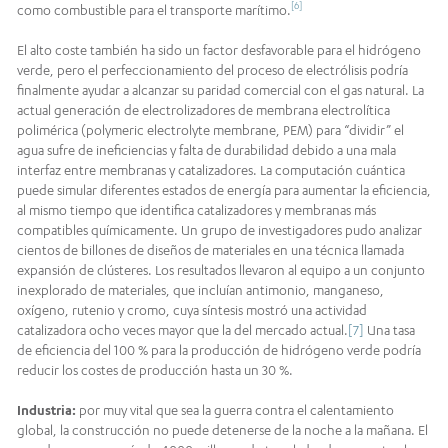
[6]
como combustible para el transporte marítimo.
El alto coste también ha sido un factor desfavorable para el hidrógeno
verde, pero el perfeccionamiento del proceso de electrólisis podría
finalmente ayudar a alcanzar su paridad comercial con el gas natural. La
actual generación de electrolizadores de membrana electrolítica
polimérica (polymeric electrolyte membrane, PEM) para “dividir” el
agua sufre de ineficiencias y falta de durabilidad debido a una mala
interfaz entre membranas y catalizadores. La computación cuántica
puede simular diferentes estados de energía para aumentar la eficiencia,
al mismo tiempo que identifica catalizadores y membranas más
compatibles químicamente. Un grupo de investigadores pudo analizar
cientos de billones de diseños de materiales en una técnica llamada
expansión de clústeres. Los resultados llevaron al equipo a un conjunto
inexplorado de materiales, que incluían antimonio, manganeso,
oxígeno, rutenio y cromo, cuya síntesis mostró una actividad
catalizadora ocho veces mayor que la del mercado actual.
[7]
Una tasa
de eficiencia del 100 % para la producción de hidrógeno verde podría
reducir los costes de producción hasta un 30 %.
Industria:
por muy vital que sea la guerra contra el calentamiento
global, la construcción no puede detenerse de la noche a la mañana. El