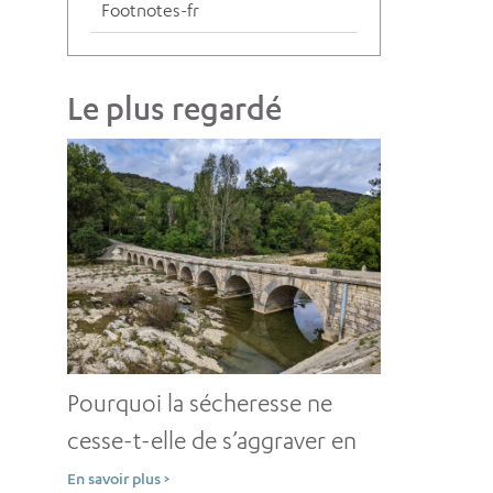
Footnotes-fr
Le plus regardé
Pourquoi la sécheresse ne
cesse-t-elle de s’aggraver en
dépit d’une solide prévention
En savoir plus >