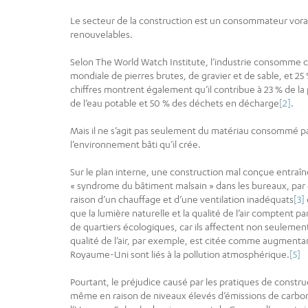
Le secteur de la construction est un consommateur vorac
renouvelables.
Selon The World Watch Institute, l’industrie consomme c
mondiale de pierres brutes, de gravier et de sable, et 25
chiffres montrent également qu’il contribue à 23 % de la po
de l’eau potable et 50 % des déchets en décharge
[2]
.
Mais il ne s’agit pas seulement du matériau consommé pa
l’environnement bâti qu’il crée.
Sur le plan interne, une construction mal conçue entraîne
« syndrome du bâtiment malsain » dans les bureaux, par 
raison d’un chauffage et d’une ventilation inadéquats
[3]
que la lumière naturelle et la qualité de l’air comptent pa
de quartiers écologiques, car ils affectent non seulemen
qualité de l’air, par exemple, est citée comme augmentan
Royaume-Uni sont liés à la pollution atmosphérique.
[5]
Pourtant, le préjudice causé par les pratiques de construc
même en raison de niveaux élevés d’émissions de carbo