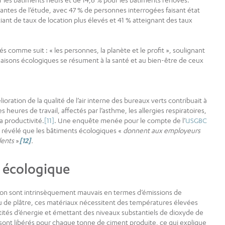
antes de l’étude, avec 47 % de personnes interrogées faisant état
iant de taux de location plus élevés et 41 % atteignant des taux
comme suit : « les personnes, la planète et le profit », soulignant
 maisons écologiques se résument à la santé et au bien-être de ceux
oration de la qualité de l’air interne des bureaux verts contribuait à
 heures de travail, affectés par l’asthme, les allergies respiratoires,
la productivité.
[11]
. Une enquête menée pour le compte de l’
USGBC
 révélé que les bâtiments écologiques «
donnent aux employeurs
lents
»
[12]
.
 écologique
ction sont intrinsèquement mauvais en termes d’émissions de
ou de plâtre, ces matériaux nécessitent des températures élevées
ités d’énergie et émettant des niveaux substantiels de dioxyde de
sont libérés pour chaque tonne de ciment produite, ce qui explique