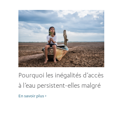
?
Pourquoi les inégalités d’accès
à l’eau persistent-elles malgré
des décennies
En savoir plus >
d’investissements ?