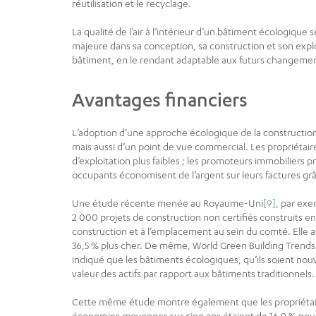
réutilisation et le recyclage.
La qualité de l’air à l’intérieur d’un bâtiment écologique
majeure dans sa conception, sa construction et son explo
bâtiment, en le rendant adaptable aux futurs changem
Avantages financiers
L’adoption d’une approche écologique de la construction
mais aussi d’un point de vue commercial. Les propriétair
d’exploitation plus faibles ; les promoteurs immobiliers p
occupants économisent de l’argent sur leurs factures grâc
Une étude récente menée au Royaume-Uni
[9]
, par exe
2 000 projets de construction non certifiés construits en
construction et à l’emplacement au sein du comté. Elle a 
36,5 % plus cher. De même, World Green Building Trends
indiqué que les bâtiments écologiques, qu’ils soient no
valeur des actifs par rapport aux bâtiments traditionnels.
Cette même étude montre également que les propriétaire
économies moyennes sur cinq ans étaient de 16,9 % pour 