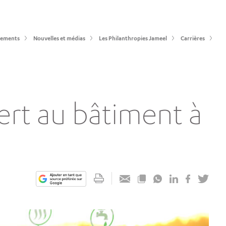
sements
Nouvelles et médias
Les Philanthropies Jameel
Carrières
ert au bâtiment à