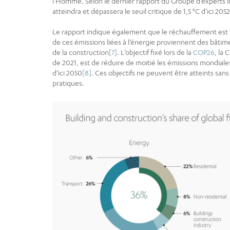
l’Homme. Selon le dernier rapport du Groupe d’experts in
atteindra et dépassera le seuil critique de 1,5 °C d’ici 20
Le rapport indique également que le réchauffement est 
de ces émissions liées à l’énergie proviennent des bâtim
de la construction
[7]
. L’objectif fixé lors de la
COP26
, la
de 2021, est de réduire de moitié les émissions mondiale
d’ici 2050
[8]
. Ces objectifs ne peuvent être atteints san
pratiques.