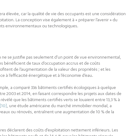
 sera élevée, car la qualité de vie des occupants est une considération
itation. La conception vise également à « préparer l’avenir » du
ents environnementaux ou technologiques.
 ne se justifie pas seulement d’un point de vue environnemental,
es bénéficient de taux d’occupation accrus et de coûts
rofitent de l’augmentation de la valeur des propriétés ; et les
e à l’efficacité énergétique et à l’économie d’eau.
mple, a comparé 336 bâtiments certifiés écologiques à quelque
tre 2003 et 2014, en faisant correspondre les projets aux dates de
révélé que les bâtiments certifiés verts se louaient entre 13,3 % à
[10]
, une étude américaine du marché immobilier mondial, a
uveaux ou rénovés, entraînent une augmentation de 10 % de la
s déclarent des coûts d’exploitation nettement inférieurs. Les
les bâtiments neufs et de 14,6 % pour les bâtiments rénovés.