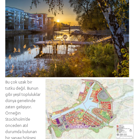
Bu çok uzak bir
tutku değil. Bunun
gibi yeşil topluluklar
dünya genelinde
zaten gelişiyor.
Örneğin
Stockholm’de
önceden atıl
durumda bulunan
bir sanayi bölgesi