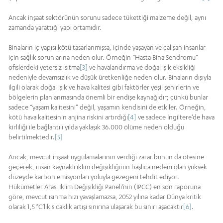
Ancak inşaat sektörünün sorunu sadece tükettiği malzeme değil, aynı
zamanda yarattığı yapı ortamıdır.
Binaların iç yapısı kötü tasarlanmışsa, içinde yaşayan ve çalışan insanlar
için sağlık sorunlarına neden olur. Örneğin “Hasta Bina Sendromu”
ofislerdeki yetersiz ısıtma
[3]
ve havalandırma ve doğal ışık eksikliği
nedeniyle devamsızlık ve düşük üretkenliğe neden olur. Binaların dışıyla
ilgili olarak doğal ışık ve hava kalitesi gibi faktörler yeşil şehirlerin ve
bölgelerin planlanmasında önemli bir endişe kaynağıdır; çünkü bunlar
sadece “yaşam kalitesini” değil, yaşamın kendisini de etkiler. Örneğin,
kötü hava kalitesinin anjina riskini artırdığı
[4]
ve sadece İngiltere’de hava
kirliliği ile bağlantılı yılda yaklaşık 36.000 ölüme neden olduğu
belirtilmektedir.
[5]
Ancak, mevcut inşaat uygulamalarının verdiği zarar bunun da ötesine
geçerek, insan kaynaklı iklim değişikliğinin başlıca nedeni olan yüksek
düzeyde karbon emisyonları yoluyla gezegeni tehdit ediyor.
Hükümetler Arası İklim Değişikliği Paneli’nin (IPCC) en son raporuna
göre, mevcut ısınma hızı yavaşlamazsa, 2052 yılına kadar Dünya kritik
olarak 1,5 °C’lik sıcaklık artışı sınırına ulaşarak bu sınırı aşacaktır
[6]
.