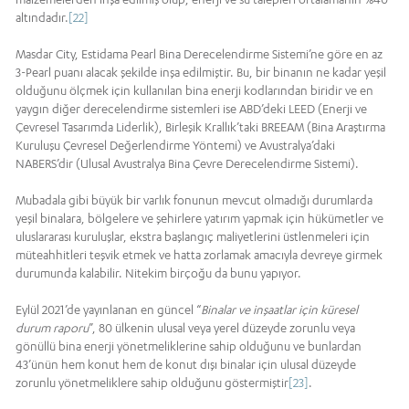
altındadır.
[22]
Masdar City, Estidama Pearl Bina Derecelendirme Sistemi’ne göre en az
3-Pearl puanı alacak şekilde inşa edilmiştir. Bu, bir binanın ne kadar yeşil
olduğunu ölçmek için kullanılan bina enerji kodlarından biridir ve en
yaygın diğer derecelendirme sistemleri ise ABD’deki LEED (Enerji ve
Çevresel Tasarımda Liderlik), Birleşik Krallık’taki BREEAM (Bina Araştırma
Kuruluşu Çevresel Değerlendirme Yöntemi) ve Avustralya’daki
NABERS’dir (Ulusal Avustralya Bina Çevre Derecelendirme Sistemi).
Mubadala gibi büyük bir varlık fonunun mevcut olmadığı durumlarda
yeşil binalara, bölgelere ve şehirlere yatırım yapmak için hükümetler ve
uluslararası kuruluşlar, ekstra başlangıç maliyetlerini üstlenmeleri için
müteahhitleri teşvik etmek ve hatta zorlamak amacıyla devreye girmek
durumunda kalabilir. Nitekim birçoğu da bunu yapıyor.
Eylül 2021’de yayınlanan en güncel “
Binalar ve inşaatlar için küresel
durum raporu
”, 80 ülkenin ulusal veya yerel düzeyde zorunlu veya
gönüllü bina enerji yönetmeliklerine sahip olduğunu ve bunlardan
43’ünün hem konut hem de konut dışı binalar için ulusal düzeyde
zorunlu yönetmeliklere sahip olduğunu göstermiştir
[23]
.