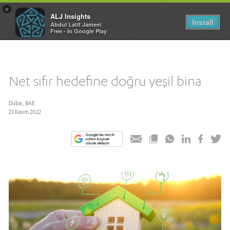
×
ALJ Insights
Toggle
Install
Abdul Latif Jameel
navigation
Free - In Google Play
Net sıfır hedefine doğru yeşil bina
Dubai, BAE
23 Kasım 2022