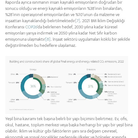
Raporda ayrıca ısınmanın insan kaynaklı emisyonların doğrudan bir
sonucu olduğu ve enerji kaynaklı emisyonların %38’inin binalardan,
%28’inin operasyonel emisyonlardan ve %10’unun da malzeme ve
inşaattan kaynaklandığı belirtilmektedir
[7]
. 2021 BM İklim Değişikliği
Konferansı
COP26
’da belirlenen hedef, 2030 yılına kadar küresel
emisyonları yarıya indirmek ve 2050 yılına kadar Net Sıfır karbon
emisyonuna ulaşmaktır
[8]
. İnşaat sektörü uygulamaları köklü bir şekilde
değiştirilmeden bu hedeflere ulaşılamaz.
Yeşil bina kavramı tek başına belirli bir yapı biçimini belirtmez. Ev, ofis,
okul, hastane, toplum merkezi veya başka herhangi bir yapı bir yeşil bina
olabilir. İklim ve kültür gibi faktörlerin yanı sıra değişen çevresel,
ekonomik ve sosyal öncelikler nedeniyle ülkeler ve bölgeler arasında