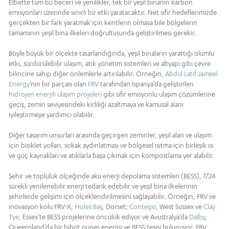
Elbette tüm bu beceri ve yenilikler, tek bir yeşil binanın karbon
emisyonları üzerinde sınırlı bir etki yaratacaktır. Net sıfır hedeflerimizde
gerçekten bir fark yaratmak için kentlerin olmasa bile bölgelerin
tamamının yeşil bina ilkeleri doğrultusunda geliştirilmesi gerekir.
Böyle büyük bir ölçekte tasarlandığında, yeşil binaların yarattığı olumlu
etki, sürdürülebilir ulaşım, atık yönetim sistemleri ve altyapı gibi çevre
bilincine sahip diğer önlemlerle artırılabilir. Örneğin,
Abdul Latif Jameel
Energy
’nin bir parçası olan
FRV
tarafından İspanya’da geliştirilen
hidrojen enerjili ulaşım projeleri
gibi sıfır emisyonlu ulaşım çözümlerine
geçiş, zemin seviyesindeki kirliliği azaltmaya ve kamusal alanı
iyileştirmeye yardımcı olabilir.
Diğer tasarım unsurları arasında geçirgen zeminler, yeşil alan ve ulaşım
için bisiklet yolları, sokak aydınlatması ve bölgesel ısıtma için birleşik ısı
ve güç kaynakları ve atıklarla başa çıkmak için kompostlama yer alabilir.
Şehir ve topluluk ölçeğinde akü enerji depolama sistemleri (BESS), 7/24
sürekli yenilenebilir enerji tedarik edebilir ve yeşil bina ilkelerinin
şehirlerde gelişimi için ölçeklendirilmesini sağlayabilir. Örneğin, FRV ve
inovasyon kolu FRV-X,
Holes Bay
, Dorset;
Contego
, West Sussex ve
Clay
Tye
, Essex’te BESS projelerine öncülük ediyor ve Avustralya’da
Dalby
,
Queensland’da bir hibrit güneş enerjisi ve BESS tesisi bulunuyor. FRV,