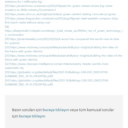
emissions-by-1-millionplus-kg/
[15]
https://arstechnica.com/science/2021/07/quest-for-green-cement-draws-big-name-
investors-to-300b-industry/?comments=1
[16]
https://www.cbre.co.uk/insights/articles/is-green-cement-making-concrete-progress
[17]
https://www.theguardian.com/science/2021/aug/19/green-steel-swedish-company-ships-
first-batch-made-without-using-coal
[18]
https://designbuild.nridigital.com/design_build_review_april19/the_rise_of_green_technology_i
n_construction
[19]
https://polandweekly.com/2022/05/25/clt-wood-has-conquered-the-world-now-its-time-
for-poland/
[20]
https://www.mckinsey.com/capabilities/sustainability/our-insights/building-the-cities-of-
the-future-with-green-districts
[21]
https://www.mckinsey.com/capabilities/sustainability/our-insights/building-the-cities-of-the-
future-with-green-districts
[22]
https://www.cityscape-intelligence.com/architecture/why-masdar-worlds-most-
sustainable-city
[23]
https://globalabc.org/sites/default/files/2021-10/Buildings-GSR-2021_EXECUTIVE-
SUMMARY_ENG_14-10-21%20FIN2.pdf2
[24]
https://globalabc.org/sites/default/files/2021-10/Buildings-GSR-2021_EXECUTIVE-
SUMMARY_ENG_14-10-21%20FIN2.pdf2
Basın soruları için
buraya tıklayın
veya tüm kamusal sorular
için
buraya tıklayın