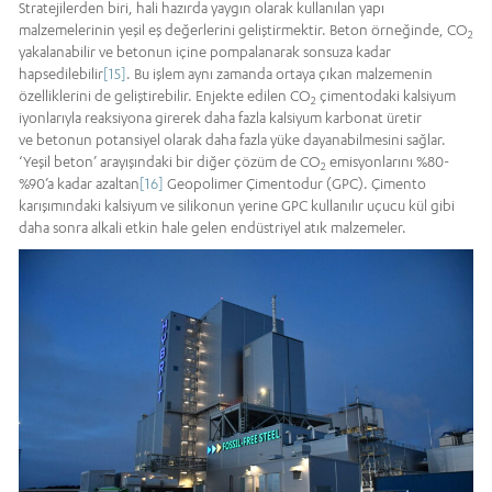
Stratejilerden biri, hali hazırda yaygın olarak kullanılan yapı
malzemelerinin yeşil eş değerlerini geliştirmektir. Beton örneğinde, CO
2
yakalanabilir ve betonun içine pompalanarak sonsuza kadar
hapsedilebilir
[15]
. Bu işlem aynı zamanda ortaya çıkan malzemenin
özelliklerini de geliştirebilir. Enjekte edilen CO
çimentodaki kalsiyum
2
iyonlarıyla reaksiyona girerek daha fazla kalsiyum karbonat üretir
ve betonun potansiyel olarak daha fazla yüke dayanabilmesini sağlar.
‘Yeşil beton’ arayışındaki bir diğer çözüm de CO
emisyonlarını %80-
2
%90’a kadar azaltan
[16]
Geopolimer Çimentodur (GPC). Çimento
karışımındaki kalsiyum ve silikonun yerine GPC kullanılır uçucu kül gibi
daha sonra alkali etkin hale gelen endüstriyel atık malzemeler.