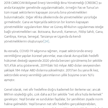
2018 CARICOM Bölgesel Enerji Verimliliği Bina Yönetmeliği (CREEBC) şu
anda Karayipler genelinde uygulanmaktadır, örneğin Fas ve Tunus’un
tüm inşaat sektörlerini kapsayan zorunlu bina yönetmelikleri
bulunmaktadır. Diğer Afrika ülkelerinde de yönetmelikler yürürlüğe
girmektedir. Gana ve Nijerya’da sektörün bir kısmını kapsayan
yönetmelikler uygulanırken Mısır ve Güney Afrika’nın uygulanması isteğe
bağlı yönetmelikleri var. Botsvana, Burundi, Kamerun, Fildişi Sahili, Gana,
Gambiya, Kenya, Senegal, Tanzanya ve Uganda da kendi
yönetmeliklerini oluşturuyor
[24]
.
Bu esnada, COVID-19 salgınına rağmen, inşaat sektöründe enerji
verimliliğine yapılan küresel yatırımlar, esas olarak Avrupa’daki hedefli
hükümet desteği sayesinde 2020 yılında benzeri görülmemiş bir şekilde
%11,4’lük artış göstererek, 2019’daki 165 milyar ABD doları seviyesinden
yaklaşık 184 milyar ABD dolarına yükselmiştir. 2015’ten bu yana ilk kez,
sektördeki enerji verimliliği yatırımlarının yıllık büyüme oranı %3’ü
aşmıştır.
Genel olarak, net sıfır hedefine doğru kademeli bir ilerleme var; ancak
BM’nin söylediği gibi, çok daha acil bir şekilde “net sıfıra hızla ilerlemek”
gerekiyor. Yeşil binalar ve sundukları faydalar, bir yenilikten ziyade norm
haline gelmelidir. Yeşil binanın net sıfır hedefini gerçekleştirebilen,