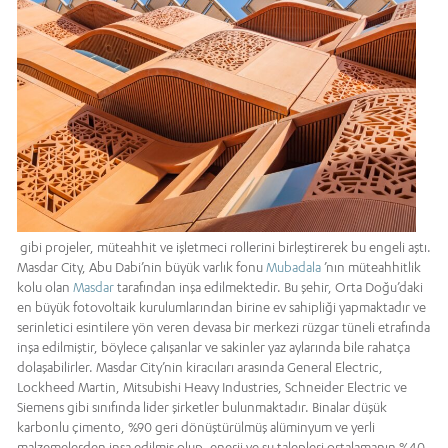
gibi projeler, müteahhit ve işletmeci rollerini birleştirerek bu engeli aştı.
Masdar City, Abu Dabi’nin büyük varlık fonu
Mubadala
’nın müteahhitlik
kolu olan
Masdar
tarafından inşa edilmektedir. Bu şehir, Orta Doğu’daki
en büyük fotovoltaik kurulumlarından birine ev sahipliği yapmaktadır ve
serinletici esintilere yön veren devasa bir merkezi rüzgar tüneli etrafında
inşa edilmiştir, böylece çalışanlar ve sakinler yaz aylarında bile rahatça
dolaşabilirler. Masdar City’nin kiracıları arasında General Electric,
Lockheed Martin, Mitsubishi Heavy Industries, Schneider Electric ve
Siemens gibi sınıfında lider şirketler bulunmaktadır. Binalar düşük
karbonlu çimento, %90 geri dönüştürülmüş alüminyum ve yerli
malzemelerden inşa edilmiş olup, enerji ve su talepleri ortalamanın %40