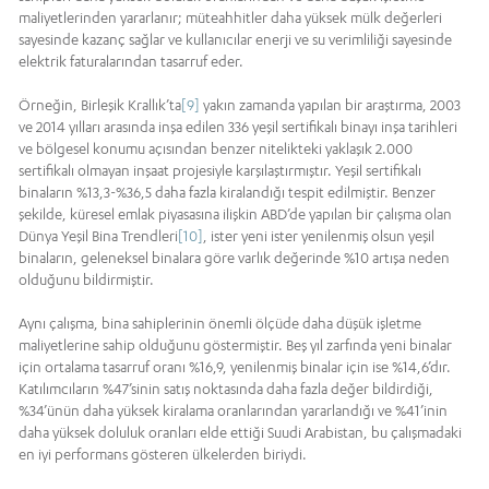
maliyetlerinden yararlanır; müteahhitler daha yüksek mülk değerleri
sayesinde kazanç sağlar ve kullanıcılar enerji ve su verimliliği sayesinde
elektrik faturalarından tasarruf eder.
Örneğin, Birleşik Krallık’ta
[9]
yakın zamanda yapılan bir araştırma, 2003
ve 2014 yılları arasında inşa edilen 336 yeşil sertifikalı binayı inşa tarihleri
ve bölgesel konumu açısından benzer nitelikteki yaklaşık 2.000
sertifikalı olmayan inşaat projesiyle karşılaştırmıştır. Yeşil sertifikalı
binaların %13,3-%36,5 daha fazla kiralandığı tespit edilmiştir. Benzer
şekilde, küresel emlak piyasasına ilişkin ABD’de yapılan bir çalışma olan
Dünya Yeşil Bina Trendleri
[10]
, ister yeni ister yenilenmiş olsun yeşil
binaların, geleneksel binalara göre varlık değerinde %10 artışa neden
olduğunu bildirmiştir.
Aynı çalışma, bina sahiplerinin önemli ölçüde daha düşük işletme
maliyetlerine sahip olduğunu göstermiştir. Beş yıl zarfında yeni binalar
için ortalama tasarruf oranı %16,9, yenilenmiş binalar için ise %14,6’dır.
Katılımcıların %47’sinin satış noktasında daha fazla değer bildirdiği,
%34’ünün daha yüksek kiralama oranlarından yararlandığı ve %41’inin
daha yüksek doluluk oranları elde ettiği Suudi Arabistan, bu çalışmadaki
en iyi performans gösteren ülkelerden biriydi.