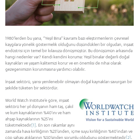
1980’lerden bu yana, “Yeşil Bina” kavramı bazı eleştirmenlerin çevresel
kaygılara yönelik göstermelik olduğunu düşündükleri bir olgudan, inşaat
endüstrisi için temel bir kılavuza dönüşmüştür. Bu dönüşümün arkasında
hangi nedenler var? Kendi kendini koruma: Yeşil binalar değerli doğal
kaynakları ve yaşam kalitemizi korur ve en önemlisi de nihai olarak
gezegenimizin korunmasına yardımcı olabilir.
İnşaat sektörü, yarısı yenilenebilir olmayan doğal kaynakları savurgan bir
şekilde tüketen bir sektördür.
World Watch Institute’e göre, inşaat
sektörü her yıl dünyanın ham taş, çakıl
ve kum kaynaklarının %40’ını ve ham
ahşap kaynaklarının %25’ini
tüketmektedir
[1]
. En son rakamlar aynı
zamanda hava kirliliğinin %23’ünden, içme suyu kirliliğinin %40’ından ve
çöp sahası atıklarının %50’sinden sorumlu olduğunu göstermektedir
[2]
.