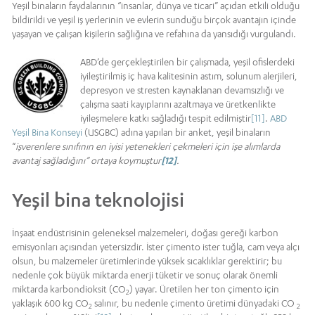
Yeşil binaların faydalarının “insanlar, dünya ve ticari” açıdan etkili olduğu
bildirildi ve yeşil iş yerlerinin ve evlerin sunduğu birçok avantajın içinde
yaşayan ve çalışan kişilerin sağlığına ve refahına da yansıdığı vurgulandı.
ABD’de gerçekleştirilen bir çalışmada, yeşil ofislerdeki
iyileştirilmiş iç hava kalitesinin astım, solunum alerjileri,
depresyon ve stresten kaynaklanan devamsızlığı ve
çalışma saati kayıplarını azaltmaya ve üretkenlikte
iyileşmelere katkı sağladığı tespit edilmiştir
[11]
.
ABD
Yeşil Bina Konseyi
(USGBC) adına yapılan bir anket, yeşil binaların
“
işverenlere sınıfının en iyisi yetenekleri çekmeleri için işe alımlarda
avantaj sağladığını” ortaya koymuştur
[12]
.
Yeşil bina teknolojisi
İnşaat endüstrisinin geleneksel malzemeleri, doğası gereği karbon
emisyonları açısından yetersizdir. İster çimento ister tuğla, cam veya alçı
olsun, bu malzemeler üretimlerinde yüksek sıcaklıklar gerektirir; bu
nedenle çok büyük miktarda enerji tüketir ve sonuç olarak önemli
miktarda karbondioksit (CO
) yayar. Üretilen her ton çimento için
2
yaklaşık 600 kg CO
salınır, bu nedenle çimento üretimi dünyadaki CO
2
2