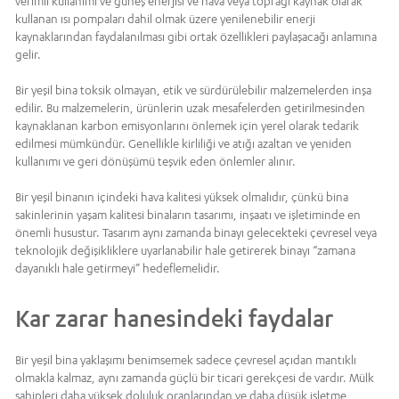
verimli kullanımı ve güneş enerjisi ve hava veya toprağı kaynak olarak
kullanan ısı pompaları dahil olmak üzere yenilenebilir enerji
kaynaklarından faydalanılması gibi ortak özellikleri paylaşacağı anlamına
gelir.
Bir yeşil bina toksik olmayan, etik ve sürdürülebilir malzemelerden inşa
edilir. Bu malzemelerin, ürünlerin uzak mesafelerden getirilmesinden
kaynaklanan karbon emisyonlarını önlemek için yerel olarak tedarik
edilmesi mümkündür. Genellikle kirliliği ve atığı azaltan ve yeniden
kullanımı ve geri dönüşümü teşvik eden önlemler alınır.
Bir yeşil binanın içindeki hava kalitesi yüksek olmalıdır, çünkü bina
sakinlerinin yaşam kalitesi binaların tasarımı, inşaatı ve işletiminde en
önemli husustur. Tasarım aynı zamanda binayı gelecekteki çevresel veya
teknolojik değişikliklere uyarlanabilir hale getirerek binayı “zamana
dayanıklı hale getirmeyi” hedeflemelidir.
Kar zarar hanesindeki faydalar
Bir yeşil bina yaklaşımı benimsemek sadece çevresel açıdan mantıklı
olmakla kalmaz, aynı zamanda güçlü bir ticari gerekçesi de vardır. Mülk
sahipleri daha yüksek doluluk oranlarından ve daha düşük işletme