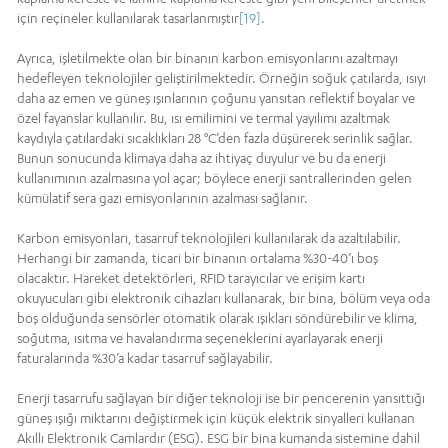
için reçineler kullanılarak tasarlanmıştır
[19]
.
Ayrıca, işletilmekte olan bir binanın karbon emisyonlarını azaltmayı
hedefleyen teknolojiler geliştirilmektedir. Örneğin soğuk çatılarda, ısıyı
daha az emen ve güneş ışınlarının çoğunu yansıtan reflektif boyalar ve
özel fayanslar kullanılır. Bu, ısı emilimini ve termal yayılımı azaltmak
kaydıyla çatılardaki sıcaklıkları 28 °C’den fazla düşürerek serinlik sağlar.
Bunun sonucunda klimaya daha az ihtiyaç duyulur ve bu da enerji
kullanımının azalmasına yol açar; böylece enerji santrallerinden gelen
kümülatif sera gazı emisyonlarının azalması sağlanır.
Karbon emisyonları, tasarruf teknolojileri kullanılarak da azaltılabilir.
Herhangi bir zamanda, ticari bir binanın ortalama %30-40’ı boş
olacaktır. Hareket detektörleri, RFID tarayıcılar ve erişim kartı
okuyucuları gibi elektronik cihazları kullanarak, bir bina, bölüm veya oda
boş olduğunda sensörler otomatik olarak ışıkları söndürebilir ve klima,
soğutma, ısıtma ve havalandırma seçeneklerini ayarlayarak enerji
faturalarında %30’a kadar tasarruf sağlayabilir.
Enerji tasarrufu sağlayan bir diğer teknoloji ise bir pencerenin yansıttığı
güneş ışığı miktarını değiştirmek için küçük elektrik sinyalleri kullanan
Akıllı Elektronik Camlardır (ESG). ESG bir bina kumanda sistemine dahil