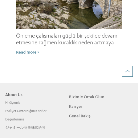
i
Onl
ne
Önleme çalışmaları güçlü bir şekilde devam
etmesine rağmen kuraklık neden artmaya
Rea
devam ediyor?
Read more >
About Us
Bizimle Ortak Olun
Hikâyemiz
Kariyer
Faaliyet Gösterdiğimiz Yerler
Genel Bakış
Değerlerimiz
ジャミール商事株式会社