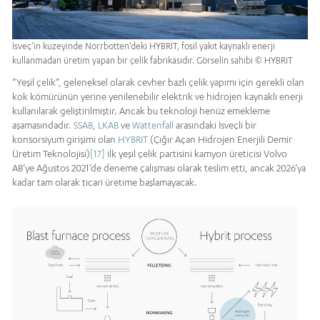
İsveç’in kuzeyinde Norrbotten’deki HYBRIT, fosil yakıt kaynaklı enerji
kullanmadan üretim yapan bir çelik fabrikasıdır. Görselin sahibi © HYBRIT
“Yeşil çelik”, geleneksel olarak cevher bazlı çelik yapımı için gerekli olan
kok kömürünün yerine yenilenebilir elektrik ve hidrojen kaynaklı enerji
kullanılarak geliştirilmiştir. Ancak bu teknoloji henüz emekleme
aşamasındadır.
SSAB
,
LKAB
ve
Wattenfall
arasındaki İsveçli bir
konsorsiyum girişimi olan
HYBRIT
(Çığır Açan Hidrojen Enerjili Demir
Üretim Teknolojisi)
[17]
ilk yeşil çelik partisini kamyon üreticisi Volvo
AB’ye Ağustos 2021’de deneme çalışması olarak teslim etti, ancak 2026’ya
kadar tam olarak ticari üretime başlamayacak.