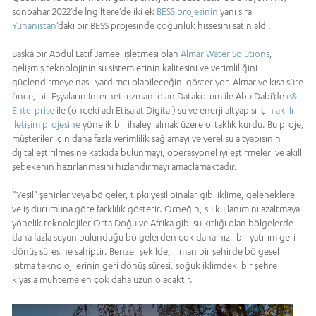
sonbahar 2022’de İngiltere’de iki ek
BESS projesinin
yanı sıra
Yunanistan
’daki bir BESS projesinde çoğunluk hissesini satın aldı.
Başka bir Abdul Latif Jameel işletmesi olan
Almar Water Solutions
,
gelişmiş teknolojinin su sistemlerinin kalitesini ve verimliliğini
güçlendirmeye nasıl yardımcı olabileceğini gösteriyor. Almar ve kısa süre
önce, bir Eşyaların İnterneti uzmanı olan Datakorum ile Abu Dabi’de
e&
Enterprise
ile (önceki adı Etisalat Digital) su ve enerji altyapısı için
akıllı
iletişim projesine
yönelik bir ihaleyi almak üzere ortaklık kurdu. Bu proje,
müşteriler için daha fazla verimlilik sağlamayı ve yerel su altyapısının
dijitalleştirilmesine katkıda bulunmayı, operasyonel iyileştirmeleri ve akıllı
şebekenin hazırlanmasını hızlandırmayı amaçlamaktadır.
“Yeşil” şehirler veya bölgeler, tıpkı yeşil binalar gibi iklime, geleneklere
ve iş durumuna göre farklılık gösterir. Örneğin, su kullanımını azaltmaya
yönelik teknolojiler Orta Doğu ve Afrika gibi su kıtlığı olan bölgelerde
daha fazla suyun bulunduğu bölgelerden çok daha hızlı bir yatırım geri
dönüş süresine sahiptir. Benzer şekilde, ılıman bir şehirde bölgesel
ısıtma teknolojilerinin geri dönüş süresi, soğuk iklimdeki bir şehre
kıyasla muhtemelen çok daha uzun olacaktır.