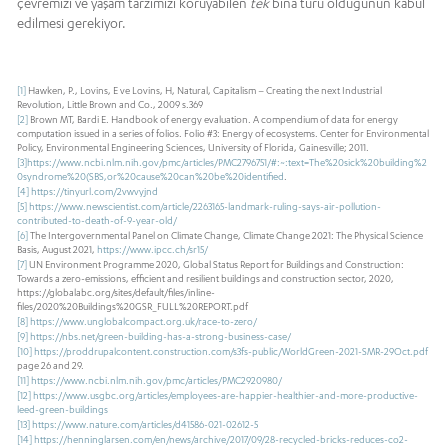
çevremizi ve yaşam tarzımızı koruyabilen
tek
bina türü olduğunun kabul
edilmesi gerekiyor.
[1]
Hawken, P., Lovins, E ve Lovins, H, Natural, Capitalism – Creating the next Industrial
Revolution, Little Brown and Co., 2009 s.369
[2]
Brown MT, Bardi E. Handbook of energy evaluation. A compendium of data for energy
computation issued in a series of folios. Folio #3: Energy of ecosystems. Center for Environmental
Policy, Environmental Engineering Sciences, University of Florida, Gainesville; 2011.
[3]
https://www.ncbi.nlm.nih.gov/pmc/articles/PMC2796751/#:~:text=The%20sick%20building%2
0syndrome%20(SBS,or%20cause%20can%20be%20identified
.
[4]
https://tinyurl.com/2vwvyjnd
[5]
https://www.newscientist.com/article/2263165-landmark-ruling-says-air-pollution-
contributed-to-death-of-9-year-old/
[6]
The Intergovernmental Panel on Climate Change, Climate Change 2021: The Physical Science
Basis, August 2021,
https://www.ipcc.ch/sr15/
[7]
UN Environment Programme 2020, Global Status Report for Buildings and Construction:
Towards a zero-emissions, efficient and resilient buildings and construction sector, 2020,
https://globalabc.org/sites/default/files/inline-
files/2020%20Buildings%20GSR_FULL%20REPORT.pdf
[8]
https://www.unglobalcompact.org.uk/race-to-zero/
[9]
https://nbs.net/green-building-has-a-strong-business-case/
[10]
https://proddrupalcontent.construction.com/s3fs-public/WorldGreen-2021-SMR-29Oct.pdf
page 26 and 29.
[11]
https://www.ncbi.nlm.nih.gov/pmc/articles/PMC2920980/
[12]
https://www.usgbc.org/articles/employees-are-happier-healthier-and-more-productive-
leed-green-buildings
[13]
https://www.nature.com/articles/d41586-021-02612-5
[14]
https://henninglarsen.com/en/news/archive/2017/09/28-recycled-bricks-reduces-co2-