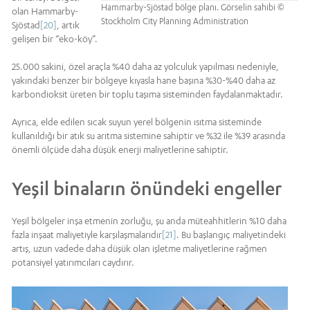
Hammarby-Sjöstad bölge planı. Görselin sahibi ©
olan Hammarby-
Stockholm City Planning Administration
Sjöstad
[20]
, artık
gelişen bir “eko-köy”.
25.000 sakini, özel araçla %40 daha az yolculuk yapılması nedeniyle,
yakındaki benzer bir bölgeye kıyasla hane başına %30-%40 daha az
karbondioksit üreten bir toplu taşıma sisteminden faydalanmaktadır.
Ayrıca, elde edilen sıcak suyun yerel bölgenin ısıtma sisteminde
kullanıldığı bir atık su arıtma sistemine sahiptir ve %32 ile %39 arasında
önemli ölçüde daha düşük enerji maliyetlerine sahiptir.
Yeşil binaların önündeki engeller
Yeşil bölgeler inşa etmenin zorluğu, şu anda müteahhitlerin %10 daha
fazla inşaat maliyetiyle karşılaşmalarıdır
[21]
. Bu başlangıç maliyetindeki
artış, uzun vadede daha düşük olan işletme maliyetlerine rağmen
potansiyel yatırımcıları caydırır.