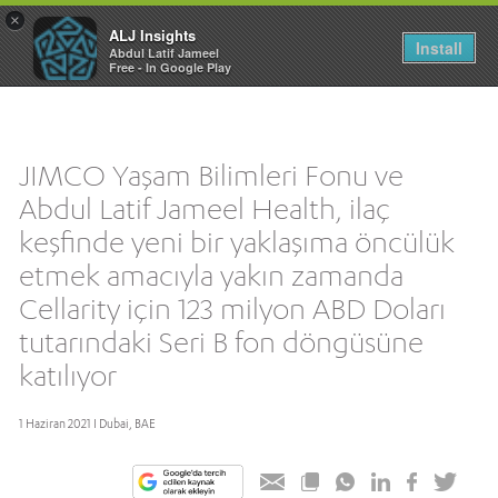
×
ALJ Insights
Toggle
Install
Abdul Latif Jameel
navigation
Free - In Google Play
JIMCO Yaşam Bilimleri Fonu ve
Abdul Latif Jameel Health, ilaç
keşfinde yeni bir yaklaşıma öncülük
etmek amacıyla yakın zamanda
Cellarity için 123 milyon ABD Doları
tutarındaki Seri B fon döngüsüne
katılıyor
1 Haziran 2021 I Dubai, BAE