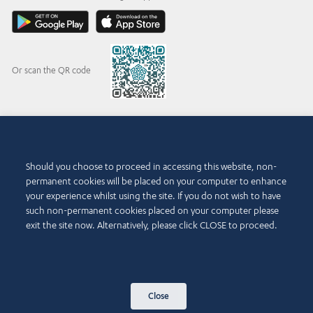
Or scan the QR code
© 2015-2026 Abdul Latif Jameel IPR Company Limited. Permission to use this site is
granted strictly subject to the
Terms of Use
. The Abdul Latif Jameel name and the Abdul
Should you choose to proceed in accessing this website, non-
Latif Jameel logotype and pentagon-shaped graphics are trademarks or registered
permanent cookies will be placed on your computer to enhance
trademarks of Abdul Latif Jameel IPR Company Limited.
your experience whilst using the site. If you do not wish to have
Kullanma Koşulları
such non-permanent cookies placed on your computer please
Erişilebilirlik Politikası
exit the site now. Alternatively, please click CLOSE to proceed.
Telif Hakkı ve Sorumluluk Reddi
Beyanı
Çerez Politikası
Gizlilik Politikası
Bize Ulaşın
Close
Site Haritası