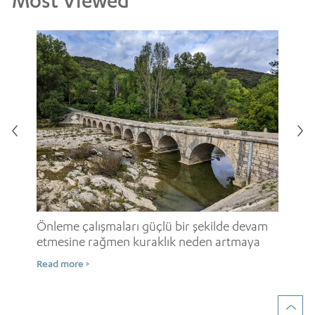
i
Onl
ne
Önleme çalışmaları güçlü bir şekilde devam
etmesine rağmen kuraklık neden artmaya
Rea
devam ediyor?
Read more >