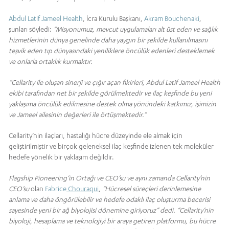
Abdul Latif Jameel Health
, İcra Kurulu Başkanı,
Akram Bouchenaki
,
şunları söyledi:
“Misyonumuz, mevcut uygulamaları alt üst eden ve sağlık
hizmetlerinin dünya genelinde daha yaygın bir şekilde kullanılmasını
teşvik eden tıp dünyasındaki yeniliklere öncülük edenleri desteklemek
ve onlarla ortaklık kurmaktır.
“Cellarity ile oluşan sinerji ve çığır açan fikirleri, Abdul Latif Jameel Health
ekibi tarafından net bir şekilde görülmektedir ve ilaç keşfinde bu yeni
yaklaşıma öncülük edilmesine destek olma yönündeki katkımız, işimizin
ve Jameel ailesinin değerleri ile örtüşmektedir.”
Cellarity’nin ilaçları, hastalığı hücre düzeyinde ele almak için
geliştirilmiştir ve birçok geleneksel ilaç keşfinde izlenen tek moleküler
hedefe yönelik bir yaklaşım değildir.
Flagship Pioneering’in Ortağı ve CEO’su ve aynı zamanda Cellarity’nin
CEO’su
olan
Fabrice
Chouraqui
,
“Hücresel süreçleri derinlemesine
anlama ve daha öngörülebilir ve hedefe odaklı ilaç oluşturma becerisi
sayesinde yeni bir ağ biyolojisi dönemine giriyoruz” dedi. “Cellarity’nin
biyoloji, hesaplama ve teknolojiyi bir araya getiren platformu, bu hücre