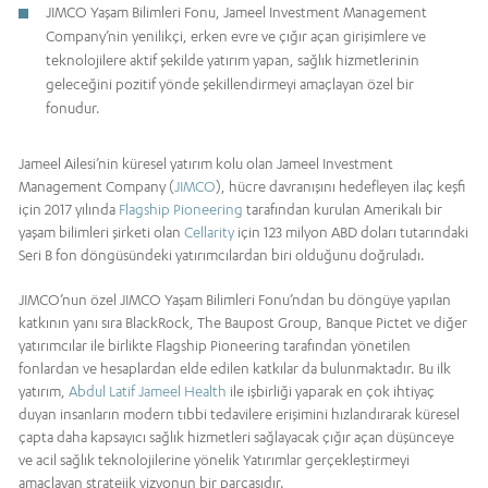
JIMCO Yaşam Bilimleri Fonu, Jameel Investment Management
Company’nin yenilikçi, erken evre ve çığır açan girişimlere ve
teknolojilere aktif şekilde yatırım yapan, sağlık hizmetlerinin
geleceğini pozitif yönde şekillendirmeyi amaçlayan özel bir
fonudur.
Jameel Ailesi’nin küresel yatırım kolu olan Jameel Investment
Management Company (
JIMCO
), hücre davranışını hedefleyen ilaç keşfi
için 2017 yılında
Flagship Pioneering
tarafından kurulan Amerikalı bir
yaşam bilimleri şirketi olan
Cellarity
için 123 milyon ABD doları tutarındaki
Seri B fon döngüsündeki yatırımcılardan biri olduğunu doğruladı.
JIMCO’nun özel JIMCO Yaşam Bilimleri Fonu’ndan bu döngüye yapılan
katkının yanı sıra BlackRock, The Baupost Group, Banque Pictet ve diğer
yatırımcılar ile birlikte Flagship Pioneering tarafından yönetilen
fonlardan ve hesaplardan elde edilen katkılar da bulunmaktadır. Bu ilk
yatırım,
Abdul Latif Jameel Health
ile işbirliği yaparak en çok ihtiyaç
duyan insanların modern tıbbi tedavilere erişimini hızlandırarak küresel
çapta daha kapsayıcı sağlık hizmetleri sağlayacak çığır açan düşünceye
ve acil sağlık teknolojilerine yönelik Yatırımlar gerçekleştirmeyi
amaçlayan stratejik vizyonun bir parçasıdır.