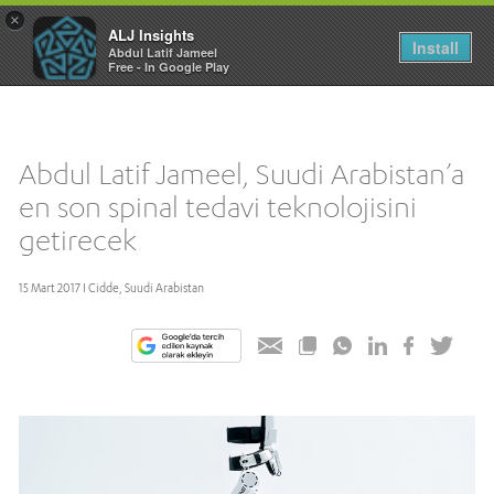
×
ALJ Insights
Toggle
Install
Abdul Latif Jameel
navigation
Free - In Google Play
Abdul Latif Jameel, Suudi Arabistan’a
en son spinal tedavi teknolojisini
getirecek
15 Mart 2017 I Cidde, Suudi Arabistan