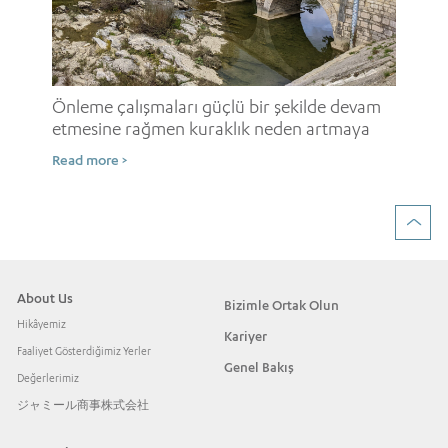
i
Onl
ne
Önleme çalışmaları güçlü bir şekilde devam
etmesine rağmen kuraklık neden artmaya
Rea
devam ediyor?
Read more >
About Us
Bizimle Ortak Olun
Hikâyemiz
Kariyer
Faaliyet Gösterdiğimiz Yerler
Genel Bakış
Değerlerimiz
ジャミール商事株式会社