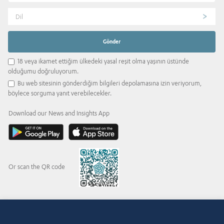
Dil
18 veya ikamet ettiğim ülkedeki yasal reşit olma yaşının üstünde
olduğumu doğruluyorum.
Bu web sitesinin gönderdiğim bilgileri depolamasına izin veriyorum,
böylece sorguma yanıt verebilecekler.
Download our News and Insights App
Or scan the QR code
© 2015-2026 Abdul Latif Jameel IPR Company Limited. Permission to use this site is