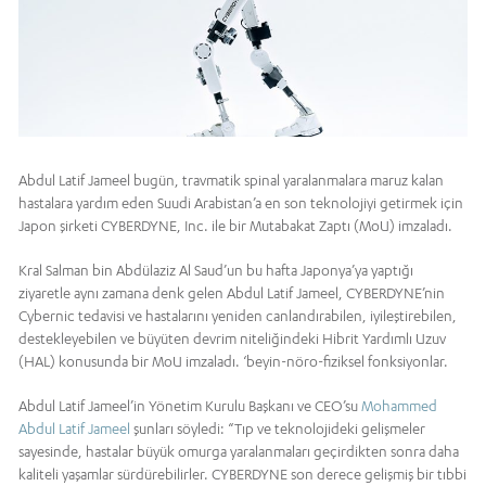
Abdul Latif Jameel bugün, travmatik spinal yaralanmalara maruz kalan
hastalara yardım eden Suudi Arabistan’a en son teknolojiyi getirmek için
Japon şirketi CYBERDYNE, Inc. ile bir Mutabakat Zaptı (MoU) imzaladı.
Kral Salman bin Abdülaziz Al Saud’un bu hafta Japonya’ya yaptığı
ziyaretle aynı zamana denk gelen Abdul Latif Jameel, CYBERDYNE’nin
Cybernic tedavisi ve hastalarını yeniden canlandırabilen, iyileştirebilen,
destekleyebilen ve büyüten devrim niteliğindeki Hibrit Yardımlı Uzuv
(HAL) konusunda bir MoU imzaladı. ‘beyin-nöro-fiziksel fonksiyonlar.
Abdul Latif Jameel’in Yönetim Kurulu Başkanı ve CEO’su
Mohammed
Abdul Latif Jameel
şunları söyledi: “Tıp ve teknolojideki gelişmeler
sayesinde, hastalar büyük omurga yaralanmaları geçirdikten sonra daha
kaliteli yaşamlar sürdürebilirler. CYBERDYNE son derece gelişmiş bir tıbbi