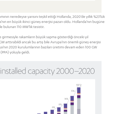
amının neredeyse yarısını teşkil ettiği Hollanda, 2020’de yıllık %23’lük
pa’nın en büyük ikinci güneş enerjisi pazarı oldu. Hollanda’nın bugüne
e bulunan 110 MW’lık tesistir.
eye girmesiyle rakamların büyük sapma gösterdiği önceki yıl
GW arttırabildi ancak bu artış bile Avrupa’nın önemli güneş enerjisi
ya’nın 2020 kurulumlarının bazıları üretimi devam eden 100 GW
 (PPA) yoluyla geldi.