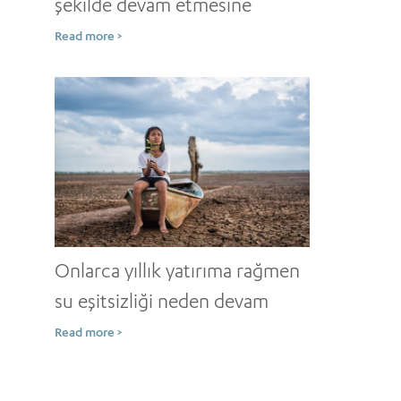
şekilde devam etmesine
rağmen kuraklık neden
Read more >
artmaya devam ediyor?
Onlarca yıllık yatırıma rağmen
su eşitsizliği neden devam
ediyor?
Read more >