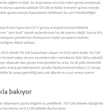
arak bu eğilimi zorladı. Bu büyümeye öncülük eden güneş enerjisiydi.
ve dünya çapında yaklaşık 135 GW’ye kadar enerjinin güneş enerjisi
aki güneş enerjisi kapasitesini tetikleyen bu yeni hareketliliğin
rası Enerji Ajansı’nın (
IEA
) güneş enerjisini küresel elektrik
ının “yeni kralı” olarak taçlandırması hiç de şaşırtıcı değil. Ayrıca IEA,
nerjisine yönelen bu dönüşümün hiçbir yavaşlama belirtisi
ediğine dikkat çekiyor.
 2021 yılında 145 GW kapasiteye ulaşan ve 2022 yılına kadar 162 GW
n küresel salgın öncesi seviyelerinden neredeyse %50 daha yüksek)
eye ulaşacak olan güneş enerjisindeki bu artış, bu iki yıllık dönemde
ostu enerji genişlemesinin
yarıdan fazlasını
temsil ediyor.
[3]
Güneş
ekilde bir araya getirildiği pek çok ülkede en ucuz enerji üretim
kla bakıyor
ait rakamların piyasa dağılımı şu şekildedir: 75,9 GW şebeke ölçeğinde
nut kurulumu ve 0,5 GW şebeke dışı kurulum.