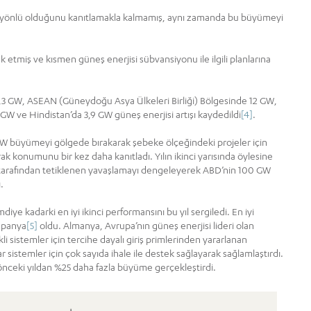
ok yönlü olduğunu kanıtlamakla kalmamış, aynı zamanda bu büyümeyi
k etmiş ve kısmen güneş enerjisi sübvansiyonu ile ilgili planlarına
,3 GW, ASEAN (Güneydoğu Asya Ülkeleri Birliği) Bölgesinde 12 GW,
GW ve Hindistan’da 3,9 GW güneş enerjisi artışı kaydedildi
[4]
.
GW büyümeyi gölgede bırakarak şebeke ölçeğindeki projeler için
k konumunu bir kez daha kanıtladı. Yılın ikinci yarısında öylesine
D-19 tarafından tetiklenen yavaşlamayı dengeleyerek ABD’nin 100 GW
.
iye kadarki en iyi ikinci performansını bu yıl sergiledi. En iyi
spanya
[5]
oldu. Almanya, Avrupa’nın güneş enerjisi lideri olan
sistemler için tercihe dayalı giriş primlerinden yararlanan
sistemler için çok sayıda ihale ile destek sağlayarak sağlamlaştırdı.
önceki yıldan %25 daha fazla büyüme gerçekleştirdi.