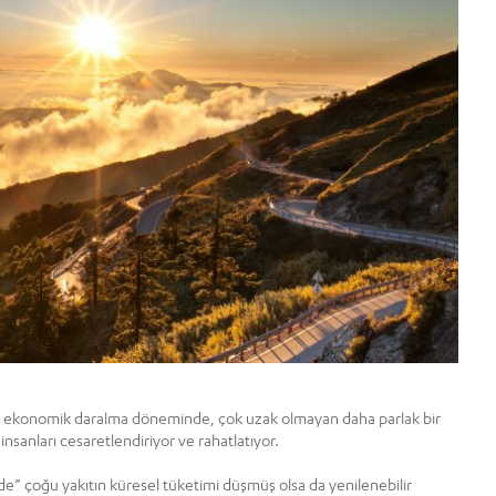
 ve ekonomik daralma döneminde, çok uzak olmayan daha parlak bir
sanları cesaretlendiriyor ve rahatlatıyor.
de” çoğu yakıtın küresel tüketimi düşmüş olsa da yenilenebilir