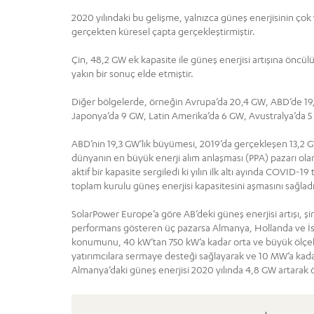
2020 yılındaki bu gelişme, yalnızca güneş enerjisinin ç
gerçekten küresel çapta gerçekleştirmiştir.
Çin, 48,2 GW ek kapasite ile güneş enerjisi artışına öncülü
yakın bir sonuç elde etmiştir.
Diğer bölgelerde, örneğin Avrupa’da 20,4 GW, ABD’de 19
Japonya’da 9 GW, Latin Amerika’da 6 GW, Avustralya’da 5 
ABD’nin 19,3 GW’lık büyümesi, 2019’da gerçekleşen 13,2 
dünyanın en büyük enerji alım anlaşması (PPA) pazarı olara
aktif bir kapasite sergiledi ki yılın ilk altı ayında COVI
toplam kurulu güneş enerjisi kapasitesini aşmasını sağladı
SolarPower Europe’a göre AB’deki güneş enerjisi artışı, şimd
performans gösteren üç pazarsa Almanya, Hollanda ve İ
konumunu, 40 kW’tan 750 kW’a kadar orta ve büyük ölçekli 
yatırımcılara sermaye desteği sağlayarak ve 10 MW’a kadar 
Almanya’daki güneş enerjisi 2020 yılında 4,8 GW artarak 