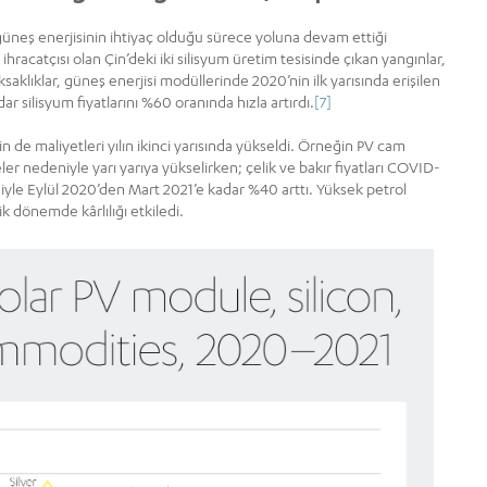
 güneş enerjisinin ihtiyaç olduğu sürece yoluna devam ettiği
hracatçısı olan Çin’deki iki silisyum üretim tesisinde çıkan yangınlar,
ksaklıklar, güneş enerjisi modüllerinde 2020’nin ilk yarısında erişilen
ar silisyum fiyatlarını %60 oranında hızla artırdı.
[7]
 de maliyetleri yılın ikinci yarısında yükseldi. Örneğin PV cam
r nedeniyle yarı yarıya yükselirken; çelik ve bakır fiyatları COVID-
iyle Eylül 2020’den Mart 2021’e kadar %40 arttı. Yüksek petrol
tik dönemde kârlılığı etkiledi.