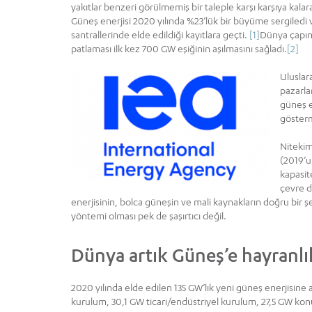
yakıtlar benzeri görülmemiş bir taleple karşı karşıya kal
Güneş enerjisi 2020 yılında %23’lük bir büyüme sergiledi 
santrallerinde elde edildiği kayıtlara geçti.
[1]
Dünya çapınd
patlaması ilk kez 700 GW eşiğinin aşılmasını sağladı.
[2]
Uluslara
pazarlar
güneş e
gösterm
Nitekim
(2019’u
kapasit
çevre d
enerjisinin, bolca güneşin ve mali kaynakların doğru bir ş
yöntemi olması pek de şaşırtıcı değil.
Dünya artık Güneş’e hayranlı
2020 yılında elde edilen 135 GW’lık yeni güneş enerjisine 
kurulum, 30,1 GW ticari/endüstriyel kurulum, 27,5 GW ko