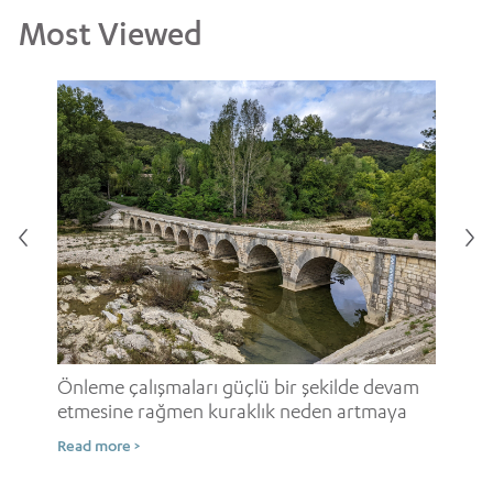
Most Viewed
i
Onl
ne
Önleme çalışmaları güçlü bir şekilde devam
etmesine rağmen kuraklık neden artmaya
Rea
devam ediyor?
Read more >