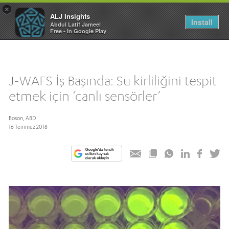
×
ALJ Insights
Toggle
Install
Abdul Latif Jameel
navigation
Free - In Google Play
J-WAFS İş Başında: Su kirliliğini tespit
etmek için ‘canlı sensörler’
Boson, ABD
16 Temmuz 2018