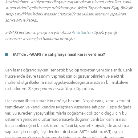
kaydedebilen ve biyoremediasyon araçları olarak hizmet edebilen ‘canlı
su sensörleri’ geliştirmeye odaklanmıştır. Aslen Tayvanlı olan Zijay, Birleşik
Arap Emirlikleri’ndeki Masdar Enstitüsü’nde yüksek lisansını yaptıktan
sonra MIT’e katıldı.
J-WAFS iletişim ve program yöneticisi
Andi Sutton
Zijay’a yaptığı
araştırma ve amaçları hakkında konuştu.
MIT’de J-WAFS ile çalışmaya nasıl karar verdiniz?
Ben lisans öğrencisiyken, sentetik biyoloji nispeten yeni bir alandı. Canlı
hücrelerde devre tasarımı yapmak için bilgisayar bilimleri ve elektrik
mühendisliği ilkelerini nasıl uygulayabileceğinizi araştıran bir makaleye
rastladım ve
‘Bu gerçekten havalı!’
diye düşündüm.
Her zaman ilham almak için doğaya baktım. Birçok canlı, kendi kendini
temizleyen ve kendi kendini iyileştiren yüzeylere sahiptir. Hepsi doğada
var. Bu süreçleri yapay yaklaşımlarla çoğaltmak çok zor olduğu için bu
sistemleri yeniden oluşturmak amacıyla doğanın canlı bir kısmını nasıl
kullanabileceğimi bilmek istedim. Tabii ki, sentetik biyolojide araştırma
yapmak için en güçlü yerlerden birisi olan MIT’e baktım. MIT, ayrıca
malzeme ve yüzeyler konusunda ilgimi uyandıran güçlü bir malzeme