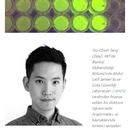
Tzu-Chieh Tang
(Zijay), MIT’de
Biyoloji
Mühendisliği
Bölümü’nde Abdul
Latif Jameel Su ve
Gıda Güvenliği
Laboratuarı
J-WAFS
)
tarafından finanse
edilen bir doktora
öğrencisidir.
Araştırmaları, su
kaynaklarında
kirletici seviyeleri