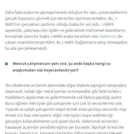
Daha fazla araştırma yapmaya hevesli olduğum bir alan, potansiyellerinin
gerçek boyutunu görmek için sensörleri optimize etmektir. Bu, J-
WAFS’nin gerçekten yardımcı olduğu başka bir yol oldu. J-WAFS
sayesinde, çalışmaya olan ilgileri ve gelecekteki muhtemel desteklerini
konuşmak üzere bir başka J-WAFS araştırma şirketi olan
Xylem Inc
.’de
çalışan insanlarla tanıştırıldım. Bu J-WAFS ‘bağlantısına sahip olmasaydım,
bu asla gerçekleşemezdi.
Mevcut çalışmanızın yanı sıra, şu anda başka hangi su
araştırmaları sizi heyecanlandırıyor?
Tecrübelerime ve benim alanımdaki diğer kişilerle yaptığım tartışmalara
dayanarak, sudaki ağır metal iyonları ve kimyasallar gibi farklı kirletici
maddelerin algılanması ve giderilmesinde çok fazla iş yapıldığı açıktır.
Buna rağmen mikroplar gibi patojenler için çok iyi sensörlerimiz yok.
Yiyecek ve sudaki patojenleri tespit etmek amacıyla biyo-sensörler inşa
etmek için bazı mikropların diğer mikropları tespit edebileceği
gerçeğini kullanabilmemiz çok güzel olurdu. Elektronik sensörleri
hassasiyet açısından yenebileceğimiz yer burasıdır. Biyolojik kirleticiler
konusu, benim için, kimyasal olanlardan daha önemli olmasa bile eşit