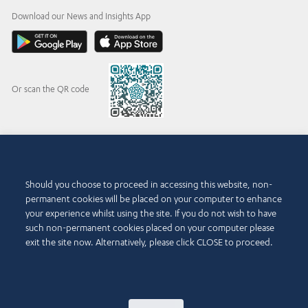
Download our News and Insights App
Or scan the QR code
© 2015-2026 Abdul Latif Jameel IPR Company Limited. Permission to use this site is
granted strictly subject to the
Terms of Use
. The Abdul Latif Jameel name and the Abdul
Should you choose to proceed in accessing this website, non-
Latif Jameel logotype and pentagon-shaped graphics are trademarks or registered
permanent cookies will be placed on your computer to enhance
trademarks of Abdul Latif Jameel IPR Company Limited.
your experience whilst using the site. If you do not wish to have
Kullanma Koşulları
such non-permanent cookies placed on your computer please
Erişilebilirlik Politikası
exit the site now. Alternatively, please click CLOSE to proceed.
Telif Hakkı ve Sorumluluk Reddi
Beyanı
Çerez Politikası
Gizlilik Politikası
Bize Ulaşın