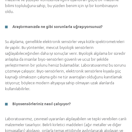
bilimi topluluğuna sahip, bu yüzden benim için iyi bir kombinasyon
oldu.
Araştırmanızda ne gibi sorunlarla uğraşıyorsunuz?
Su algılama, genellikle elektronik sensörler veya kütle spektrometreleri
ile yapılır. Bu yöntemler, mevcut biyolojik sensörlerin
sağlayabileceğinden daha iyi sonuçlar verir. Biyolojik algılama bir süredir
anlaşılsa da insanlar biyo-sensörleri güvenli ve ucuz bir şekilde
yerleştirmenin bir yolunu henüz bulamadılar. Laboratuvarımız bu sorunu
çözmeye çalışıyor. Biyo-sensörlerin, elektronik sensörlere kıyasla güç
kaynağı olmaksızın çalışma gibi ne tür avantajları olduğunu kanıtlamak
istiyoruz; böylece modern altyapıya sahip olmayan uzak alanlarda
kullanılabilirler.
Biyosensörleriniz nasıl çalışıyor?
Laboratuvarımız, çevresel uyaranları algılayabilen ve tepki verebilen canlı
malzemeler tasarlıyor. Belirli kirletici maddeleri (ağır metaller ve diğer
kimyasalları) algılayıp, onlarla temas ettiğinde aydınlanarak algılayan ve