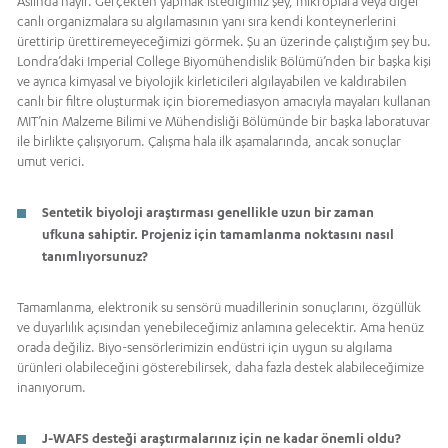
Aslında hayır. Gerçekten yapmak istediğimiz şey, mikroplara veya diğer
canlı organizmalara su algılamasının yanı sıra kendi konteynerlerini
ürettirip ürettiremeyeceğimizi görmek. Şu an üzerinde çalıştığım şey bu.
Londra’daki Imperial College Biyomühendislik Bölümü’nden bir başka kişi
ve ayrıca kimyasal ve biyolojik kirleticileri algılayabilen ve kaldırabilen
canlı bir filtre oluşturmak için bioremediasyon amacıyla mayaları kullanan
MIT’nin Malzeme Bilimi ve Mühendisliği Bölümünde bir başka laboratuvar
ile birlikte çalışıyorum. Çalışma hala ilk aşamalarında, ancak sonuçlar
umut verici.
Sentetik biyoloji araştırması genellikle uzun bir zaman
ufkuna sahiptir. Projeniz için tamamlanma noktasını nasıl
tanımlıyorsunuz?
Tamamlanma, elektronik su sensörü muadillerinin sonuçlarını, özgüllük
ve duyarlılık açısından yenebileceğimiz anlamına gelecektir. Ama henüz
orada değiliz. Biyo-sensörlerimizin endüstri için uygun su algılama
ürünleri olabileceğini gösterebilirsek, daha fazla destek alabileceğimize
inanıyorum.
J-WAFS desteği araştırmalarınız için ne kadar önemli oldu?