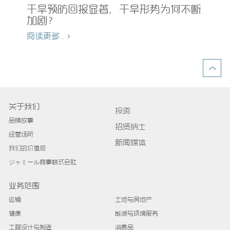
的
干旱预防回报显著，干旱形势为何不断
加剧？
阅读
阅读更多... >
关于我们
投资
品牌故事
招贤纳士
经营场所
新闻媒体
我们的价值观
ジャミール商事株式会社
业务范围
运输
土地与房地产
健康
能源与环境服务
工程设计与制造
消费品