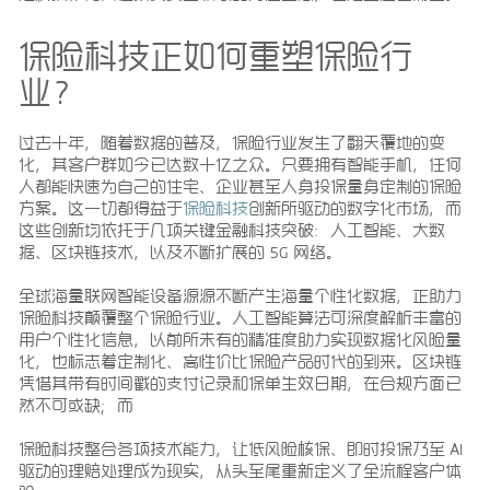
保险科技正如何重塑保险行
业？
过去十年，随着数据的普及，保险行业发生了翻天覆地的变
化，其客户群如今已达数十亿之众。只要拥有智能手机，任何
人都能快速为自己的住宅、企业甚至人身投保量身定制的保险
方案。这一切都得益于
保险科技
创新所驱动的数字化市场，而
这些创新均依托于几项关键金融科技突破：人工智能、大数
据、区块链技术，以及不断扩展的 5G 网络。
全球海量联网智能设备源源不断产生海量个性化数据，正助力
保险科技颠覆整个保险行业。人工智能算法可深度解析丰富的
用户个性化信息，以前所未有的精准度助力实现数据化风险量
化，也标志着定制化、高性价比保险产品时代的到来。区块链
凭借其带有时间戳的支付记录和保单生效日期，在合规方面已
然不可或缺；而
保险科技整合各项技术能力，让低风险核保、即时投保乃至 AI
驱动的理赔处理成为现实，从头至尾重新定义了全流程客户体