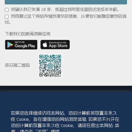
我确认我已年满 18 岁，或超过我所居住国的法定成年年龄。
我同意让这个网站存储我提交的信息，以便他们能够回复我的询
问。
下载我们的新闻洞察应用
或扫描二维码
© 2015-2026 Abdul Latif Jameel IPR Company Limited. Permission to use this
site is granted strictly subject to the
Terms of Use
. The Abdul Latif Jameel
name and the Abdul Latif Jameel logotype and pentagon-shaped graphics are
trademarks or registered trademarks of Abdul Latif Jameel IPR Company Limited.
如果您选择继续访问本网站，您的计算机将放置非永久
性 Cookie，旨在增强您的网站浏览体验. 如果您不允许在
使用条款
访问政策
您的计算机放置非永久性 Cookie，请现在退出本网站. 或
者，请点击“关闭”继续.