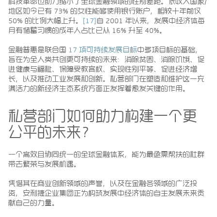
科技革命也助力缩小了全球金融领域的性别差距。低收入国家/
地区如今已有 73% 的女性能够使用银行账户，相较十年前仅
50% 的比例大幅上升。
[17]
自 2001 年以来，发展中经济体每
月有储蓄习惯的成年人占比已从 16% 升至 40%。
金融普惠是联合国
17 项可持续发展目标
中多项目标的基础，
旨在为全人类共创更可持续的未来：消除贫困、消除饥饿、促
进健康与福祉、保障受教育权、实现性别平等、促进经济增
长，以及推动工业发展和创新。私营部门在塑造和维护这一充
满活力的新经济生态系统方面正发挥着愈发关键的作用。
私营部门如何助力构建一个更
公平的未来？
一个高效且协同统一的全球金融体系，能为最亟需帮扶的社群
带去繁荣与发展机遇。
凭借其在商业创新领域的声誉，以及在金融各领域的广泛投
资，安利捷企业集团正为构筑发展中经济体的自主发展未来贡
献自己的力量。