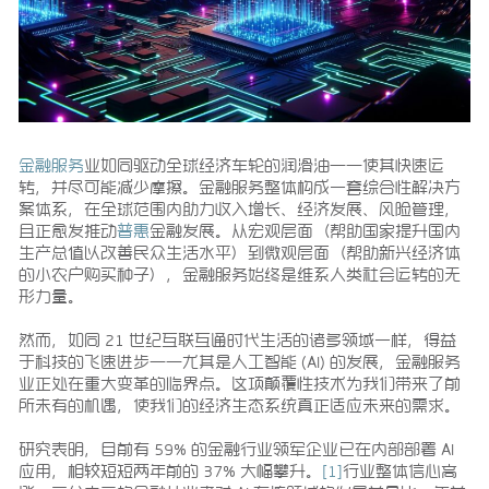
金融服务
业如同驱动全球经济车轮的润滑油——使其快速运
转，并尽可能减少摩擦。金融服务整体构成一套综合性解决方
案体系，在全球范围内助力收入增长、经济发展、风险管理，
且正愈发推动
普惠
金融发展。从宏观层面（帮助国家提升国内
生产总值以改善民众生活水平）到微观层面（帮助新兴经济体
的小农户购买种子），金融服务始终是维系人类社会运转的无
形力量。
然而，如同 21 世纪互联互通时代生活的诸多领域一样，得益
于科技的飞速进步——尤其是人工智能 (AI) 的发展，金融服务
业正处在重大变革的临界点。这项颠覆性技术为我们带来了前
所未有的机遇，使我们的经济生态系统真正适应未来的需求。
研究表明，目前有 59% 的金融行业领军企业已在内部部署 AI
应用，相较短短两年前的 37% 大幅攀升。
[1]
行业整体信心高