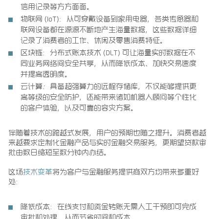
信用记录等方方面面。
物联网
(IoT)
：
从可穿戴设备到家用电器，各类传感器和
联网设备都在源源不断地产生海量数据，这些数据详细
记录了消费者的工作、休闲及零售消费特征。
区块链：
分布式账本技术 (DLT) 可让海量实时数据在不
同业务网络间安全共享，从而降低成本、加快交易速度
并提高透明度。
云计算
：
具备超强算力的远程存储库，不仅能够提供更
高等级的安全防护，还能带来诸如机器人顾问等个性化
的客户体验，以及可靠的容灾方案。
伴随着技术的跨越式发展，用户的预期也随之提升。消费者越
来越要求定制化金融产品与实时金融交易服务，更期望贷款审
批由数日缩短至数分钟内办结。
这场
技术变革
将为客户与金融服务提供商双方均带来多重好
处：
降低成本
：在线支付和资金转账无需人工干预即可完成
审批和处理，从而节省时间和成本。