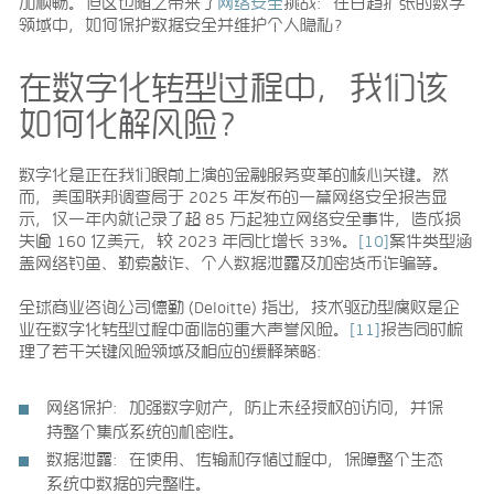
加顺畅。但这也随之带来了
网络安全
挑战：在日趋扩张的数字
领域中，如何保护数据安全并维护个人隐私？
在数字化转型过程中，我们该
如何化解风险？
数字化是正在我们眼前上演的金融服务变革的核心关键。然
而，美国联邦调查局于 2025 年发布的一篇网络安全报告显
示，仅一年内就记录了超 85 万起独立网络安全事件，造成损
失逾 160 亿美元，较 2023 年同比增长 33%。
[10]
案件类型涵
盖网络钓鱼、勒索敲诈、个人数据泄露及加密货币诈骗等。
全球商业咨询公司德勤 (Deloitte) 指出，技术驱动型腐败是企
业在数字化转型过程中面临的重大声誉风险。
[11]
报告同时梳
理了若干关键风险领域及相应的缓释策略：
网络保护：
加强数字财产，防止未经授权的访问，并保
持整个集成系统的机密性。
数据泄露
：在使用、传输和存储过程中，保障整个生态
系统中数据的完整性。