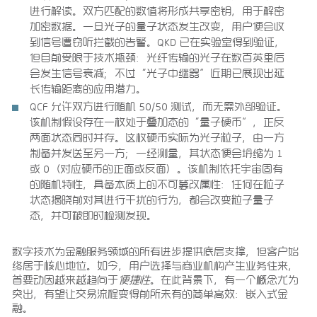
进行解读。双方匹配的数值将形成共享密钥，用于解密
加密数据。一旦光子的量子状态发生改变，用户便会收
到信号遭窃听拦截的告警。QKD 已在实验室得到验证，
但目前受限于技术瓶颈：光纤传输的光子在数百英里后
会发生信号衰减；不过“光子中继器”近期已展现出延
长传输距离的应用潜力。
QCF 允许双方进行随机 50/50 测试，而无需外部验证。
该机制假设存在一枚处于叠加态的“量子硬币”，正反
两面状态同时并存。这枚硬币实际为光子粒子，由一方
制备并发送至另一方；一经测量，其状态便会坍缩为 1
或 0（对应硬币的正面或反面）。该机制依托宇宙固有
的随机特性，具备本质上的不可篡改属性：任何在粒子
状态揭晓前对其进行干扰的行为，都会改变粒子量子
态，并可被即时检测发现。
数字技术为金融服务领域的所有进步提供底层支撑，但客户始
终居于核心地位。如今，用户选择与商业机构产生业务往来，
首要动因越来越趋向于
便捷性
。在此背景下，有一个概念尤为
突出，有望让交易流程变得前所未有的简单高效：嵌入式金
融。