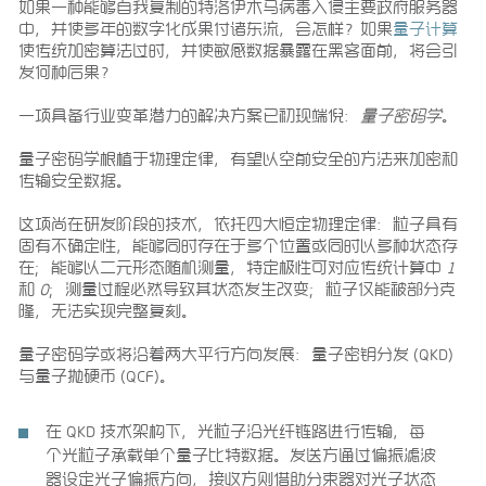
如果一种能够自我复制的特洛伊木马病毒入侵主要政府服务器
中，并使多年的数字化成果付诸东流，会怎样？如果
量子计算
使传统加密算法过时，并使敏感数据暴露在黑客面前，将会引
发何种后果？
一项具备行业变革潜力的解决方案已初现端倪：
量子密码学
。
量子密码学根植于物理定律，有望以空前安全的方法来加密和
传输安全数据。
这项尚在研发阶段的技术，依托四大恒定物理定律：粒子具有
固有不确定性，能够同时存在于多个位置或同时以多种状态存
在；能够以二元形态随机测量，特定极性可对应传统计算中
1
和
0
；测量过程必然导致其状态发生改变；粒子仅能被部分克
隆，无法实现完整复刻。
量子密码学或将沿着两大平行方向发展：量子密钥分发 (QKD)
与量子抛硬币 (QCF)。
在 QKD 技术架构下，光粒子沿光纤链路进行传输，每
个光粒子承载单个量子比特数据。发送方通过偏振滤波
器设定光子偏振方向，接收方则借助分束器对光子状态