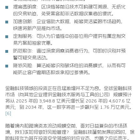
提高透明度：
区块链等前沿技术可构建可溯源、无纸化
的交易轨迹，免受黑客和非法数据收集者的侵扰。
加速创新：
企业借助大数据，能够灵活紧跟市场趋势，
快速将新产品推向市场。
定制服务
：可以为价值链中的每位用户提供专属定制交
易方案和独家优惠。
防范欺诈
：通过深度洞察消费者行为，可即时识别并预
警可疑交易活动。
降低风险：
算法能够识别破坏性的消费模式，从而有可
能防止客户逾期还款或承担过多债务。
金融科技领域的投资正在迅猛激增并不足为奇。全球金融科技
市场（向其他企业提供金融技术服务与工具的公司）规模预计
将从 2025 年的 3,948.8 亿美元增长至 2026 年的 4,607.6 亿
美元；到 2034 年，这一数字将进一步飙升至 1.76 万亿美元。
[6]
随着境内和跨境资本流动规模空前，面对日益复杂的市场环
境，我们该如何做好风险管理？ 金融科技蓬勃发展的同时，保
险科技作为其在投资安全领域的对应业态，也随之应运而生。