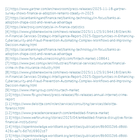
[1]
https://www.gartner.com/en/newsroom/press-releases/2025-11-18-gartner-
survey-shows-finance-ai-adoption-remains-steady-in-2025
[2]
https://asianbankingandfinance.net/banking-technology/in-focus/banks-ai-
adoption-shape-cost-and-revenue-advantage
[3]
https://electroiq.com/stats/ai-in-finance-statistics
[4]
https://www.globenewswire.com/news-release/2025/11/25/3194418/0/en/AI-
in-Financial-Services-Strategic-Intelligence-Report-2025-Opportunities-in-Enhancing-
Cybersecurity-and-Fraud-Prevention-Automating-Complex-Workflows-and-Improving-
Decision-making.html
[5]
https://asianbankingandfinance.net/banking-technology/in-focus/banks-ai-
adoption-shape-cost-and-revenue-advantage
[6]
https://www.fortunebusinessinsights.com/fintech-market-108641
[7]
https://www.pwc.com/gx/en/industries/financial-services/insurance/financial-
crime-in-the-insurance-industry.html
[8]
https://www.globenewswire.com/news-release/2025/11/25/3194418/0/en/AI-
in-Financial-Services-Strategic-Intelligence-Report-2025-Opportunities-in-Enhancing-
Cybersecurity-and-Fraud-Prevention-Automating-Complex-Workflows-and-Improving-
Decision-making.html
[9]
https://www.imarcgroup.com/insurtech-market
[10]
https://www.fbi.gov/news/press-releases/fbi-releases-annual-internet-crime-
report
[11]
https://www.deloitte.com/in/en/services/consulting/services/deloitte-
forensic.html
[12]
https://www.precedenceresearch.com/embedded-finance-market
[13]
https://www.weforum.org/stories/2025/04/embedded-finance-disruptive-force-
financial-institutions/
[14]
https://openknowledge.worldbank.org/entities/publication/8b9002b6-d8dd-
426c-aa7c-6d7d16902cd7
[15]
https://openknowledge.worldbank.org/entities/publication/8b9002b6-d8dd-
426c-aa7c-6d7d16902cd7