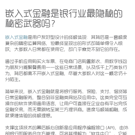
嵌入式金融是银行业最隐秘的
秘密武器吗？
嵌入式金融
是用户友好型设计的终极体现：其背后是一套极度
复杂的精密运算网络，但最终呈现出的形式却简单得令人惊
叹；大多数人日常都在使用它，却几乎察觉不到它的存在。
通过手机应用购买火车票、在电商门店购置新衣、用数字钱包
为朋友分摊聚餐费用——这些日常场景，以及成千上万类似行
为，背后都离不开嵌入式金融，尽管大多数人对这一概念仍十
分陌生。
简单来说，嵌入式金融就是将银行服务、保险、支付、借贷等
日常金融服务，整合到非金融类网站及应用中。这类完全可互
操作的软件使用通用语言，让用户可直接在企业自有平台完成
金融交易，而无需跳转至第三方提供商。速度与极简相融，成
就便捷体验的终极理想。
支撑这项技术的幕后核心创新是应用程序编程接口 (API)，由外
部银行即服务合作方管理。可将其理解为“软件中介”，它能