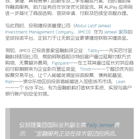
效、便捷、具有竞争力的新车及二手车融资方案；同时借助库
存融资服务，助力业务合作伙伴优化现金流。其 ALJPay 应用则
进一步简化了商品选购、信贷申请、付款及后续全流程办理。
与此同时，安利捷投资管理公司（
Abdul Latif Jameel
Investment Management Company，JIMCO
）作为
Jameel 家族
的
全球投资平台，正致力于让无数企业更便捷地获取关键资金。
例如，JIMCO 已投资多家金融科技企业：
Tabby
——先买后付金
融科技初创公司，帮助阿联酋和沙特的客户通过延期付款方式
购物，无需额外费用；
Figopara
——在土耳其通过延长对供应商
的付款期限来为企业补充营运资金；
Thndr
——一个移动优先的
股票交易平台，让个人能够免佣金投资股票、债券和基金；
Rain
——使中东地区的投资者能够进入加密货币市场；
Lean
——一个 B2B 平台，专为金融机构打造软件系统，实现与客户
银行账户的安全对接。
安利捷集团国际业务副主席
Fady Jameel
表
示：“金融服务正处在技术驱动的拐点。