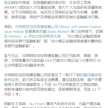
在
金融服务
领域，安利捷积极投资中东、北非及土耳其
(MENAT) 地区的人才与基础设施，助力个人与组织实现蓬勃发
展。位于沙特阿拉伯、埃及及土耳其的企业可为车辆、消费
品、商用设备、房地产及保险业务提供定制化金融解决方案。
例如，
沙特阿拉伯安利捷金融公司 (Abdul Latif Jameel Finance
Saudi Arabia)
在首席执行官
Khalid Alsharif 博士
的带领下，近期
在 Monsha’at 评选中斩获两项大奖：
“中小微企业融资领域
领先的非银行金融机构”和“中小微企业融资领域增长最快的
非银行金融机构”。
迄今为止，沙特阿拉伯安利捷金融公司已为科技、制造、旅
游、文娱等重点行业的超 29.4 万家中小微企业
[18]
提供约 42
亿沙特里亚尔的融资支持。
沙特阿拉伯安利捷金融公司还推出了一款
可下载的移动端现金
服务应用
，助力民众实现生活愿景。通过这款应用，客户无需
担保人即可申请额度在 1 万至 30 万沙特里亚尔之间的贷款。
贷款申请数分钟内即可审批通过，还款期限灵活，可选 12 个
月至 5 年。
同样在土耳其，
ALJ Finans
携手汽车合作伙伴，为客户提供高