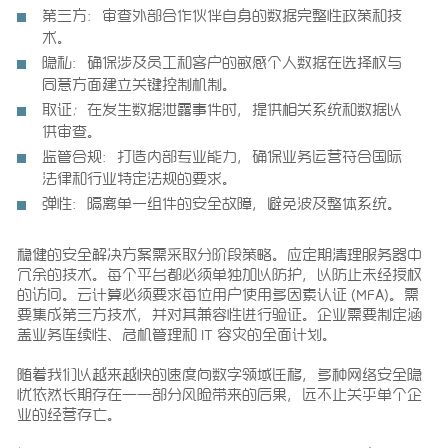
第三方：
审查外部合作伙伴自身的数据完整性政策和技
术。
隐私
：确保涉及员工和客户的敏感个人数据在选择权与
同意方面建立关键控制机制。
取证
：
在发生数据泄露事件时，提供相关系统和数据以
供审查。
监管合规：
打造内部专业能力，确保业务运营符合国际
法律和行业特定法规的要求。
弹性：
隔离单一组件的安全故障，避免波及整体系统。
稳健的安全解决方案需采取分阶段策略。应定期清理服务器中
冗余的技术。每个平台都必须单独加以防护，以防止未经授权
的访问。云计算必须要求每位用户使用多因素认证 (MFA)。需
要集成第三方技术，并对其兼容性进行验证。企业需要制定涵
盖业务连续性、危机管理和 IT 容灾的全面计划。
随着我们以越来越快的速度向数字领域迁移，多种网络安全隐
忧依然长期存在——部分风险带来的后果，远不止关乎单个企
业的经营存亡。