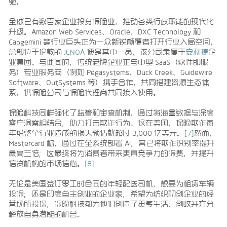
验。
全球已有数百家企业投身保险业，推动各类行政职能的现代化
升级。Amazon Web Services、Oracle、DXC Technology 和
Capgemini 等行业巨头正为一众新锐颠覆者打开行业入局空间，
总部位于伦敦的
JENOA
便是其中一员，该公司隶属于
安利捷
企
业集团。与此同时，传统老牌企业正与中型 SaaS（软件即服
务）专业服务商（例如 Pegasystems、Duck Creek、Guidewire
Software、OutSystems 等）携手合作，共同搭建资源生态体
系，供保险公司与保险代理商共同接入使用。
保险科技同样强化了监管和审查机制，通过将海量数据与深度
客户洞察相结合，助力打击欺诈行为。仅在美国，保险欺诈每
年给整个行业造成的损失预估就超过 3,000 亿美元。
[7]
然而，
Mastercard 称，通过在全系统部署 AI，其已将欺诈识别率提升
最高三倍；这最终将为消费者带来更具竞争力的保费，并提升
信贷机构的市场信心。
[8]
无论是美国签订零工时合同的年轻配送司机，想要为租赁车辆
投保；还是印度自主创业的企业家，希望为纺织初创企业的经
营场所投保，保险科技都为他们创造了更多生活、创收并充分
释放自身潜能的机会。