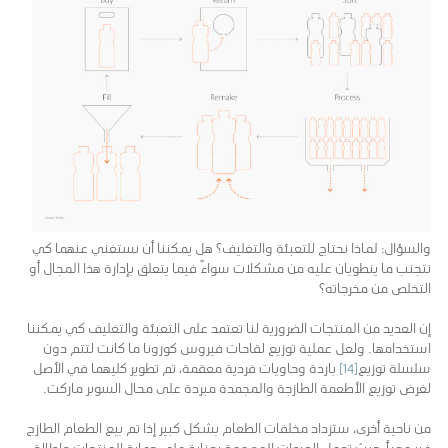
والسؤال: لماذا نحتاج للتعبئة والتغليف؟ هل يمكننا أن نستغني عنهما كي
نتجنب ما ينطويان عليه من مشكلات سواءً فيما يتعلق بإدارة هذا المجال أو
التخلص من مخرجاته؟
إن العديد من المنتجات الضرورية لنا تعتمد على التعبئة والتغليف كي يمكننا
استخدامها. ولعل عملية توزيع لقاحات فيروس كورونا ما كانت لتتم دون
سلسلة توزيع
[14]
باردة وحاويات فردية معقمة، تم تطوير كليهما في الأصل
لغرض توزيع الأطعمة الطازجة والمجمدة مبردة على محال السوبر ماركت.
من ناحية أخرى، ستزداد مخلفات الطعام بشكل كبير إذا تم بيع الطعام الطازج
غير معبأ، حيث تعمل العبوات المصممة بعناية على حماية المنتجات وإطالة