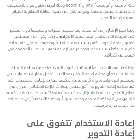
ذلك “باسف” و”بوبست” BASF و Bobst
[11]
وذلك لغرض تطوير مواد بلاستيكية
ذات طبقات يسهل فصلها، وهو ما يقلل من كمية الطاقة المطلوبة للقيام
بعملية إعادة التدوير.
وهنا تجدر الإشارة إلى أنه عندما يتم تصميم العبوات وتصنيعها دون التفكير
في المرحلة التي ينتهي فيها عمرها الافتراضي، يكاد يكون من المستحيل
تحقيق إعادة التدوير الكلي بسبب تعقيد المنتج وصعوبة الحصول على مادة
خام منه، وكذا بسبب عدم وجود مرافق لإعادة تدوير المنتجات المعقدة في
العديد من الأماكن.
وإذا أخذنا في الاعتبار أيضاً انبعاثات الكربون التي تتصاعد من صناعة التعبئة
والتغليف، نجد أن عملية إعادة التدوير تعد الخيار الأفضل مقارنة بالعبوات التي
تستخدم لمرة واحدة، وإن كانت عالية التكلفة مقارنة بإعادة الاستخدام. كما
تعد صناعة إعادة التدوير من أكبر مصادر انبعاثات غازات الاحتباس الحراري في
قطاع التخلص من المخلفات
[12]
، حيث ينبعث منها 13 مليار طن من ثاني أكسيد
الكربون في المملكة المتحدة وحدها سنوياً، ويرجع ذلك تحديداً إلى ما تحتاجه
من درجات حرارة مرتفعة.
إعادة الاستخدام تتفوق على
إعادة التدوير