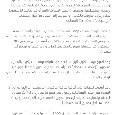
إرسال العبوات الغير قابلة لإعادة التدوير إلى مكبات القمامة، يتم غسلها
وإعادة استخدامها. وبمجرد أن تصبح العبوات تالفة أو غير صالحة للاستعمال،
يمكن إعادة تدويرها بالكامل أو تحويلها إلى سماد من خلال محطات
“تيراسيكل” TerraCycle للمعالجة.
وبهذه الطريقة، تقضي Loop على مخلفات مجال التعبئة والتغليف تماماً.
وفي الولايات المتحدة، تمتلك الشركة خدمة توصيل التجارة الإلكترونية الخاصة
بها، وفي المملكة المتحدة، لديها شراكات مع أسماء كبرى بما في ذلك
“تيسكو”، أكبر سلسلة سوبر ماركت في البلاد، و”برجر كينج” و”بروكتر آند
جامبل”.
وقد اقترح توم سكازي، الرئيس التنفيذي لشركة Loop ، أن يكون بالمنازل
صناديق لـ “إعادة الاستخدام” جنباً إلى جنب مع صناديق إعادة التدوير، حيث
سيوضع فيها الحاويات القابلة لإعادة الاستخدام تماما كما يحدث حالياً لفصل
الزجاج والورق.
وقد أشارت الأبحاث التي أجرتها شركة “ماكينزي” للاستشارات الإدارية إلى أن
العملاء في بعض القطاعات يرغبون في دفع ما يصل إلى 5٪ أكثر مقابل
التعبئة والتغليف القابلان لإعادة التدوير، لكنهم غير متأكدين مما يجب أن
يحدث من أجل تحقيق الاستدامة
[17]
.
وتوفر مبادرات الاقتصاد الدائرية مثل Loop حلاً يسيراً ومتكاملاً. بينما ترى