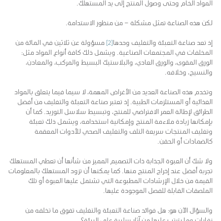
المواد الخام وحتى وصول المنتج إلى يد المستهلك.
لكن هذه الصناعة تمثل مشكلة – من منظور الاستدامة.
إذ تعد صناعة التعبئة والتغليف وحدها
[2]
مسؤولة عن ثلاثين في المائة من
المخلفات في المجتمعات الصناعية. ويشمل ذلك كافة أنواع المواد مثل:
الورق المقوى، والورق العادي، والبلاستيك البسيط والمركب، والمعادن،
والنسيج، وخلافه.
وتخدم هذه الصناعة العديد من الأغراض المهمة، لا سيما فيما يتعلق بالمواد
الغذائية أو المستلزمات الطبية. إذ تعتبر صناعة التعبئة والتغليف من أفضل
الطرائق لإطالة العمر الافتراضي للمنتج، وتبسيط سلاسل التوريد. كما أن
بإمكانها زيادة ملاءمة المنتج وإمكانية استخدامه، ويشمل ذلك تعبئة
وتغليف المنتجات سريعة التلف والتغليف الصحي للأدوات المعقمة
كالضمادات أو الحقن.
ولا شك أن العبوة الجذابة ذات التصميم المميز من شأنها أن تعطي المستهلك
تجربة أفضل عند إخراج المنتج منها. كما يمكنها أن تزود المستهلك بالمعلومات
القيمة من خلال الإرشادات المطبوعة التي تشتمل عليها العبوة أو تلك
الملصقات القابلة للفصل الموجودة عليها.
والسؤال الآن هو: هل فوائد صناعة التعبئة والتغليف تفوق ما تخلفه من
نفايات وما يترتب عليها من آثار سلبية على البيئة؟