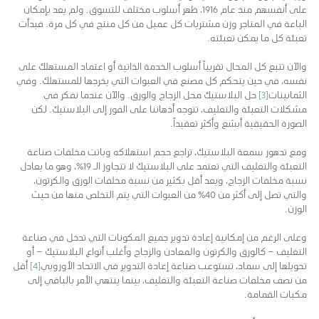
على أنفسهم منذ عام 1916، ظهر أسلوب مختلف للتسوق. ولم يعد بإمكان
الباعة في المتاجر وزن مشتريات كل عميل من كل منتج في كل مرة. فبدأت
تعبئة كل ما يمكن تعبئته.
والآن تتبع كل المحال تقريباً أسلوب الخدمة الذاتية أو اعتماد المستهلك على
نفسه، في حين يتحكم كل مصنع في العبوات التي يخرجها للمستهلك. وفي
الثمانينات
[3]
حل البلاستيك محل الزجاج والورق. والآن عندما نفكر في
مشكلات التعبئة والتغليف، تتوجه أذهاننا على الفور إلى البلاستيك. لكن
الصورة الحقيقية أبشع وأكثر تعقيداً.
ومع تدهور سمعة البلاستيك، تراجع حجم استهلاكه وباتت مخلفات صناعة
التعبئة والتغليف التي تعتمد على البلاستيك لا تتجاوز الـ 19%، وهو ما يعادل
نسبة مخلفات الزجاج، ويعد أقل بكثير من نسبة مخلفات الورق والكرتون،
والتي تصل إلى أكثر من 40٪ من العبوات التي يتم التخلص منها من حيث
الوزن.
وعلى الرغم من إمكانية إعادة تدوير جميع المكونات التي تدخل في صناعة
التغليف – كالورق والكرتون والمعادن والزجاج وأغلب أنواع البلاستيك – أو
تحويلها إلى سماد، تستوعب صناعة إعادة التدوير في الاتحاد الأوروبي
[4]
أقل
من نصف مخلفات صناعة التعبئة والتغليف، بينما ينتهي الأمر بالباقي إلى
مكبات القمامة.