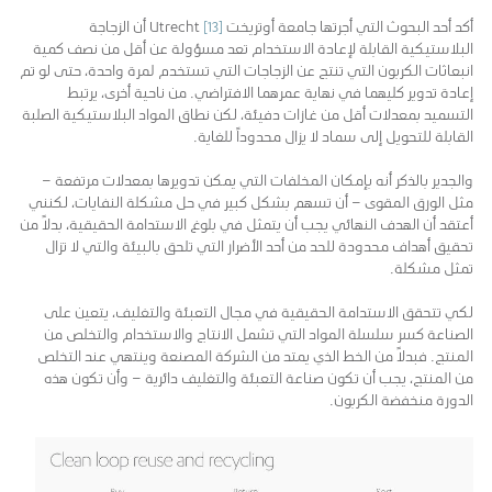
أكد أحد البحوث التي أجرتها جامعة أوتريخت Utrecht
[13]
أن الزجاجة
البلاستيكية القابلة لإعادة الاستخدام تعد مسؤولة عن أقل من نصف كمية
انبعاثات الكربون التي تنتج عن الزجاجات التي تستخدم لمرة واحدة، حتى لو تم
إعادة تدوير كليهما في نهاية عمرهما الافتراضي. من ناحية أخرى، يرتبط
التسميد بمعدلات أقل من غازات دفيئة، لكن نطاق المواد البلاستيكية الصلبة
القابلة للتحويل إلى سماد لا يزال محدوداً للغاية.
والجدير بالذكر أنه بإمكان المخلفات التي يمكن تدويرها بمعدلات مرتفعة –
مثل الورق المقوى – أن تسهم بشكل كبير في حل مشكلة النفايات، لكنني
أعتقد أن الهدف النهائي يجب أن يتمثل في بلوغ الاستدامة الحقيقية، بدلاً من
تحقيق أهداف محدودة للحد من أحد الأضرار التي تلحق بالبيئة والتي لا تزال
تمثل مشكلة.
لكي تتحقق الاستدامة الحقيقية في مجال التعبئة والتغليف، يتعين على
الصناعة كسر سلسلة المواد التي تشمل الانتاج والاستخدام والتخلص من
المنتج. فبدلاً من الخط الذي يمتد من الشركة المصنعة وينتهي عند التخلص
من المنتج، يجب أن تكون صناعة التعبئة والتغليف دائرية – وأن تكون هذه
الدورة منخفضة الكربون.