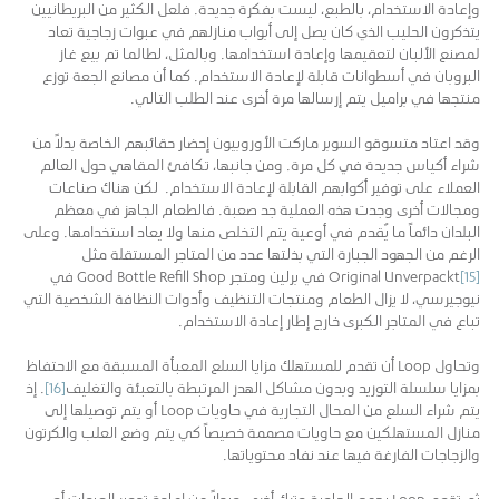
وإعادة الاستخدام، بالطبع، ليست بفكرة جديدة. فلعل الكثير من البريطانيين
يتذكرون الحليب الذي كان يصل إلى أبواب منازلهم في عبوات زجاجية تعاد
لمصنع الألبان لتعقيمها وإعادة استخدامها. وبالمثل، لطالما تم بيع غاز
البروبان في أسطوانات قابلة لإعادة الاستخدام. كما أن مصانع الجعة توزع
منتجها في براميل يتم إرسالها مرة أخرى عند الطلب التالي.
وقد اعتاد متسوقو السوبر ماركت الأوروبيون إحضار حقائبهم الخاصة بدلاً من
شراء أكياس جديدة في كل مرة. ومن جانبها، تكافئ المقاهي حول العالم
العملاء على توفير أكوابهم القابلة لإعادة الاستخدام. لكن هناك صناعات
ومجالات أخرى وجدت هذه العملية جد صعبة. فالطعام الجاهز في معظم
البلدان دائماً ما يٌقدم في أوعية يتم التخلص منها ولا يعاد استخدامها. وعلى
الرغم من الجهود الجبارة التي بذلتها عدد من المتاجر المستقلة مثل
[15]
Original Unverpackt في برلين ومتجر Good Bottle Refill Shop في
نيوجيرسي، لا يزال الطعام ومنتجات التنظيف وأدوات النظافة الشخصية التي
تباع في المتاجر الكبرى خارج إطار إعادة الاستخدام.
وتحاول Loop أن تقدم للمستهلك مزايا السلع المعبأة المسبقة مع الاحتفاظ
بمزايا سلسلة التوريد وبدون مشاكل الهدر المرتبطة بالتعبئة والتغليف
[16]
. إذ
يتم شراء السلع من المحال التجارية في حاويات Loop أو يتم توصيلها إلى
منازل المستهلكين مع حاويات مصممة خصيصاً كي يتم وضع العلب والكرتون
والزجاجات الفارغة فيها عند نفاد محتوياتها.
ثم تقوم Loop بجمع الحاوية وترك أخرى، وبدلاً من إعادة تدوير العبوات أو