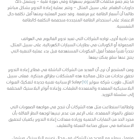
ما يتم جمع مخلفات الألمنيوم بسهولة وفي صورة نقية – ويشمل ذلك
حاويات الطعام على سبيل المثال – وتتم عملية إعادة التدوير بشكل مباشر
طالما أن أسعار الطاقة غير مرتفعة. وقد تصبح العملية برمتها أقل تكلفة حال
الاعتماد على استخدام الطاقة المتجددة منخفضة التكلفة كالطاقة
الشمسية.
من ناحية أخرى، تواجه الشركات التي تعيد تدوير الغاليوم في الهواتف
المحمولة أو الكوبالت في بطاريات السيارات الكهربائية، على سبيل المثال،
تحدياً تقنياً معقداً لعزل المكونات المستهدفة قبل بدء عملية التنقية التي
ينتج عنها سلع يمكن بيعها.
ومن المشجع أن نرى أن العديد من الشركات الناشئة في قطاع إعادة التدوير
تحقق نجاحات من خلال معالجة هذه المشكلات بطرائق مبتكرة. فعلى سبيل
المثال، طورت شركة سولير
[10]
Sulayr الإسبانية تقنية جديدة لتفكيك العبوات
البلاستيكية المعقدة والمتعددة الطبقات، وإعادة أنواع البلاستيك المختلفة
إلى سلسلة التوريد.
ولطالما استطاعت مثل هذه الشركات أن تنجح في مواجهة الصعوبات التي
تتعلق بالمواد المعقدة، على الرغم من عدم تبنيها لوجهة النظر القائلة بأن
مجرد الحد من النفايات الحتمية وزيادة معدلات إعادة التدوير يكفيان لتحقيق
الاستدامة في سياق صناعة التعبئة والتغليف.
وتعمل سولير مع العديد من الشركاء في مجال تصنيع البلاستيك، ويشمل