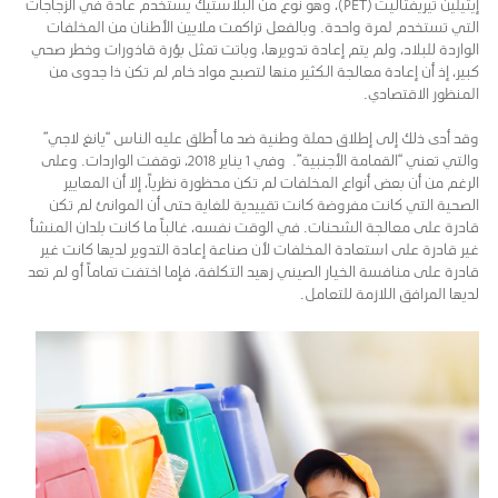
إيثيلين تيريفثاليت (PET)، وهو نوع من البلاستيك يستخدم عادة في الزجاجات
التي تستخدم لمرة واحدة. وبالفعل تراكمت ملايين الأطنان من المخلفات
الواردة للبلاد، ولم يتم إعادة تدويرها، وباتت تمثل بؤرة قاذورات وخطر صحي
كبير، إذ أن إعادة معالجة الكثير منها لتصبح مواد خام لم تكن ذا جدوى من
المنظور الاقتصادي.
وقد أدى ذلك إلى إطلاق حملة وطنية ضد ما أطلق عليه الناس “يانغ لاجي”
والتي تعني “القمامة الأجنبية”. وفي 1 يناير 2018، توقفت الواردات. وعلى
الرغم من أن بعض أنواع المخلفات لم تكن محظورة نظرياً، إلا أن المعايير
الصحية التي كانت مفروضة كانت تقييدية للغاية حتى أن الموانئ لم تكن
قادرة على معالجة الشحنات. في الوقت نفسه، غالباً ما كانت بلدان المنشأ
غير قادرة على استعادة المخلفات لأن صناعة إعادة التدوير لديها كانت غير
قادرة على منافسة الخيار الصيني زهيد التكلفة، فإما اختفت تماماً أو لم تعد
لديها المرافق اللازمة للتعامل.