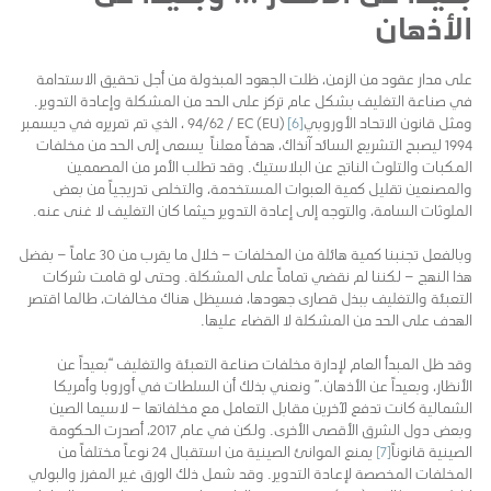
الأذهان
على مدار عقود من الزمن، ظلت الجهود المبذولة من أجل تحقيق الاستدامة
في صناعة التغليف بشكل عام تركز على الحد من المشكلة وإعادة التدوير.
ومثل قانون الاتحاد الأوروبي
[6]
(EU) 94/62 / EC ، الذي تم تمريره في ديسمبر
1994 ليصبح التشريع السائد آنذاك، هدفاً معلناً يسعى إلى الحد من مخلفات
المكبات والتلوث الناتج عن البلاستيك. وقد تطلب الأمر من المصممين
والمصنعين تقليل كمية العبوات المستخدمة، والتخلص تدريجياً من بعض
الملوثات السامة، والتوجه إلى إعادة التدوير حيثما كان التغليف لا غنى عنه.
وبالفعل تجنبنا كمية هائلة من المخلفات – خلال ما يقرب من 30 عاماً – بفضل
هذا النهج – لكننا لم نقضي تماماً على المشكلة. وحتى لو قامت شركات
التعبئة والتغليف ببذل قصارى جهودها، فسيظل هناك مخالفات، طالما اقتصر
الهدف على الحد من المشكلة لا القضاء عليها.
وقد ظل المبدأ العام لإدارة مخلفات صناعة التعبئة والتغليف “بعيداً عن
الأنظار، وبعيداً عن الأذهان.” ونعني بذلك أن السلطات في أوروبا وأمريكا
الشمالية كانت تدفع لآخرين مقابل التعامل مع مخلفاتها – لاسيما الصين
وبعض دول الشرق الأقصى الأخرى. ولكن في عام 2017، أصدرت الحكومة
الصينية قانوناً
[7]
يمنع الموانئ الصينية من استقبال 24 نوعاً مختلفاً من
المخلفات المخصصة لإعادة التدوير. وقد شمل ذلك الورق غير المفرز والبولي