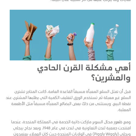
أهي مشكلة القرن الحادي
والعشرين؟
قبل أن تمثل السلع المعبأة مسبقاً القاعدة العامة، كانت المتاجر تشتري
السلع غير معبئة ثم تستخدم الورق لتغليف الكمية التي يطلبها المشتري عند
نقطة البيع، ويستثنى من ذلك بعض البضائع المعبأة مسبقاً مثل الأطعمة
المعلبة.
ومع ظهور محال السوبر ماركت ذاتية الخدمة في المملكة المتحدة، عندما
افتتحت جمعية لندن التعاونية في لندن في عام 1948، وبعد نجاح بيجلي
ويجلي (Piggly Wiggly) في الولايات المتحدة حيث كان العملاء يعتمدون