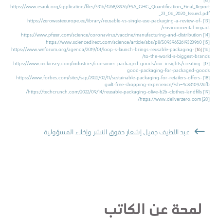
https://www.esauk.org/application/files/5316/4268/8976/ESA_GHG_Quantification_Final_Report
_23_06_2020_Issued.pdf
https://zerowasteeurope.eu/library/reusable-vs-single-use-packaging-a-review-of-
[13]
environmental-impact/
https://www.pfizer.com/science/coronavirus/vaccine/manufacturing-and-distribution
[14]
https://www.sciencedirect.com/science/article/abs/pii/S0959652619323960
[15]
https://www.weforum.org/agenda/2019/01/loop-s-launch-brings-reusable-packaging-
[16]
[16]
to-the-world-s-biggest-brands/
https://www.mckinsey.com/industries/consumer-packaged-goods/our-insights/creating-
[17]
good-packaging-for-packaged-goods
https://www.forbes.com/sites/sap/2022/02/11/sustainable-packaging-for-retailers-offers-
[18]
guilt-free-shopping-experience/?sh=4c83109726fb
https://techcrunch.com/2022/09/14/reusable-packaging-olive-b2b-clothes-landfills/
[19]
https://www.deliverzero.com/
[20]
عبد اللطيف جميل إشعار حقوق النشر وإخلاء المسؤولية
لمحة عن الكاتب