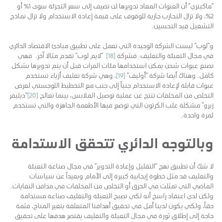
“ماكينزي” أن العبوات المعاد تدويرها لن تضيف إلى سعر التجزئة سوى 1٪ أو
2٪، ولا تزال التجارب جارية للوقوف على قيمة إعادة الاستخدام ولا تزال نماذج
التشغيل قيد التحسين.
و”لوب” ليست الشركة الوحيدة التي تعمل على تطبيق مبادئ الاقتصاد الدائري
في مجال التعبئة والتغليف. فشركة
[18]
“لايم لوب” تقدم مثالا آخر. فهي
تصنع عبوات شحن يمكن استخدامها مئات المرات قبل أن يتم تدويرها بشكل
كامل. وهناك أيضا شركة “أوليف”
[19]
، وهي شركة تغليف أزياء تستخدم
عبوات قابلة لإعادة الاستخدام جنباً إلى جنب مع التخطيط اللوجستي لغرض
التخلص من المخلفات تنتج عن عملية توصيل الملابس، بينما تعالج
[20]
“ديليفر
زيرو” مشكلة علب الكرتون التي توضع فيها الأطعمة الجاهزة والتي تستخدم
لمرة واحدة.
وبالتوجه الدائري تتحقق الاستدامة
لا شك أن تطبيق نهج “التقليل وإعادة التدوير” في مجال صناعة التعبئة
والتغليف قد مثل خطوة إيجابية كبيرة إلى الأمام وبعيداً عن سياسات
الماضي التي تمثلت في الحرق أو التخلص من المخلفات في مدافن النفايات.
ولكن لدي اعتقاد راسخ أنه لكي تصبح التعبئة والتغليف صناعة مستدامة
حقاً، ولكي يكون لدينا أمل في تحقيق أهدافنا المتعلقة بتغير المناخ، فثمة
حاجة إلى إطلاق ثورة في مجال التعبئة والتغليف يقتصر هدفها على تحقيق