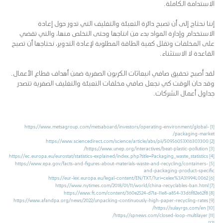
الاستدامة الكاملة.
إننا نحتاج إلى أن تصبح دائرة التعبئة والتغليف التي تدور حول إعادة
الاستخدام وإدارة المواد بدء من انتاجها وحتى التخلص منها، والتي تقضي
على المخلفات وتقلل كمية الطاقة المطلوبة لإعادة التدوير، نحتاجها أن تصبح
القاعدة لا الاستثناء.
لقد أصبح تحقيق صافي انبعاثات الكربون الصفرية ضمن أهداف قطاع الأعمال.
وقد حان الوقت كي نجعل صافي مخلفات التعبئة والتغليف الصفرية تتصدر
جداول أعمال الشركات.
https://www.metsagroup.com/metsaboard/investors/operating-environment/global-
[1]
packaging-market/
https://www.sciencedirect.com/science/article/abs/pii/S0956053X16303300
[2]
https://www.unep.org/interactives/beat-plastic-pollution/
[3]
https://ec.europa.eu/eurostat/statistics-explained/index.php?title=Packaging_waste_statistics
[4]
https://www.epa.gov/facts-and-figures-about-materials-waste-and-recycling/containers-
[5]
and-packaging-product-specific
https://eur-lex.europa.eu/legal-content/EN/TXT/?uri=celex%3A31994L0062
[6]
https://www.nytimes.com/2018/01/11/world/china-recyclables-ban.html
[7]
https://www.ft.com/content/360e2524-d71a-11e8-a854-33d6f82e62f8
[8]
https://www.afandpa.org/news/2022/unpacking-continuously-high-paper-recycling-rates
[9]
https://sulayrgs.com/en/
[10]
https://spnews.com/closed-loop-multilayer/
[11]
[12]