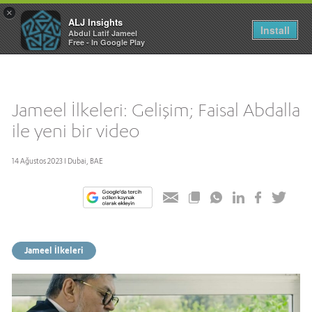
×
ALJ Insights
Toggle
Install
Abdul Latif Jameel
navigation
Free - In Google Play
Jameel İlkeleri: Gelişim; Faisal Abdalla
ile yeni bir video
14 Ağustos 2023 I Dubai, BAE
Jameel İlkeleri