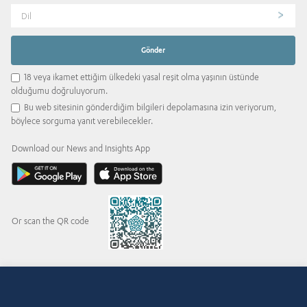
Dil
18 veya ikamet ettiğim ülkedeki yasal reşit olma yaşının üstünde
olduğumu doğruluyorum.
Bu web sitesinin gönderdiğim bilgileri depolamasına izin veriyorum,
böylece sorguma yanıt verebilecekler.
Download our News and Insights App
Or scan the QR code
© 2015-2026 Abdul Latif Jameel IPR Company Limited. Permission to use this site is