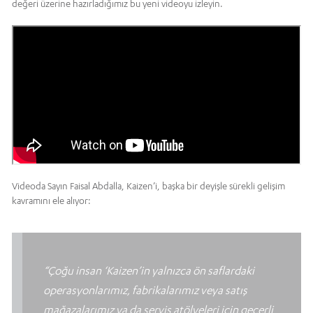
değeri üzerine hazırladığımız bu yeni videoyu izleyin.
Videoda Sayın Faisal Abdalla, Kaizen’i, başka bir deyişle sürekli gelişim
kavramını ele alıyor:
“Çoğu insan ‘Kaizen’in yalnızca ön saflardaki
operasyonlarımız, fabrikalarımız veya satış
mağazalarımız ya da servis atölyeleri için geçerli