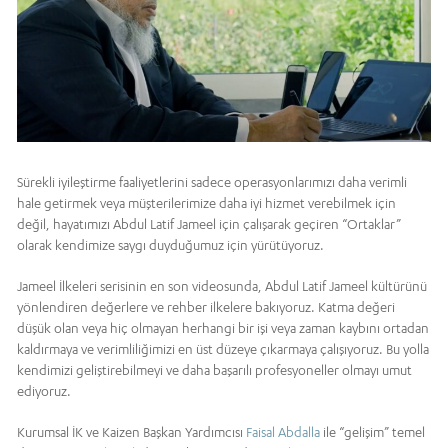
Sürekli iyileştirme faaliyetlerini sadece operasyonlarımızı daha verimli
hale getirmek veya müşterilerimize daha iyi hizmet verebilmek için
değil, hayatımızı Abdul Latif Jameel için çalışarak geçiren “Ortaklar”
olarak kendimize saygı duyduğumuz için yürütüyoruz.
Jameel İlkeleri serisinin en son videosunda, Abdul Latif Jameel kültürünü
yönlendiren değerlere ve rehber ilkelere bakıyoruz. Katma değeri
düşük olan veya hiç olmayan herhangi bir işi veya zaman kaybını ortadan
kaldırmaya ve verimliliğimizi en üst düzeye çıkarmaya çalışıyoruz. Bu yolla
kendimizi geliştirebilmeyi ve daha başarılı profesyoneller olmayı umut
ediyoruz.
Kurumsal İK ve Kaizen Başkan Yardımcısı
Faisal Abdalla
ile “gelişim” temel