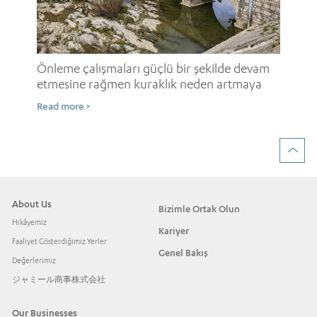
i
Onl
ne
Önleme çalışmaları güçlü bir şekilde devam
etmesine rağmen kuraklık neden artmaya
Rea
devam ediyor?
Read more >
About Us
Bizimle Ortak Olun
Hikâyemiz
Kariyer
Faaliyet Gösterdiğimiz Yerler
Genel Bakış
Değerlerimiz
ジャミール商事株式会社
Our Businesses